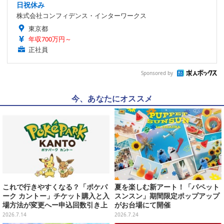
日祝休み
株式会社コンフィデンス・インターワークス
東京都
年収700万円～
正社員
Sponsored by
今、あなたにオススメ
これで行きやすくなる？「ポケパ
夏を楽しむ新アート！「パペット
ーク カントー」チケット購入と入
スンスン」期間限定ポップアップ
場方法が変更へー申込回数引き上
がお台場にて開催
げや本人確認を実施
2026.7.14
2026.7.24