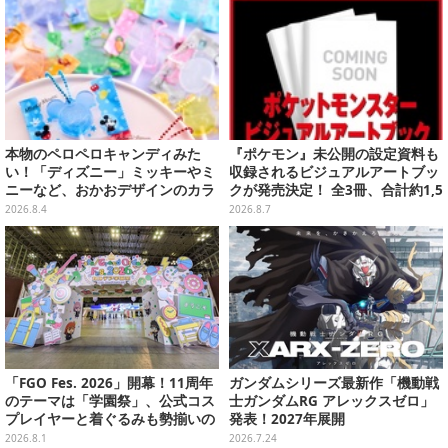
本物のペロペロキャンディみた
『ポケモン』未公開の設定資料も
い！「ディズニー」ミッキーやミ
収録されるビジュアルアートブッ
ニーなど、おかおデザインのカラ
クが発売決定！ 全3冊、合計約1,5
フルチャーム全10種が8月31日発
00ページの大ボリュームでシリー
2026.8.4
2026.8.7
売
ズ30年を振り返る
「FGO Fes. 2026」開幕！11周年
ガンダムシリーズ最新作「機動戦
のテーマは「学園祭」、公式コス
士ガンダムRG アレックスゼロ」
プレイヤーと着ぐるみも勢揃いの
発表！2027年展開
カルデア学園はお祭り一色
2026.8.1
2026.7.24