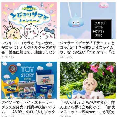
マツキヨココカラと「ちいかわ」
ジェラートピケが『ドラクエ』と
がコラボ！オリジナルグッズの配
コラボか！？公式Xよりスライム
布・販売に加えて、店舗ラッピン
や、なじみ深い「たたかう」「に
グや”花火打ち上げ”まで盛り沢山
げる」のコマンドウィンドウが投
2026.7.15
2026.7.27
稿
ダイソーで「トイ・ストーリー」
「ちいかわ」たちがさすまた、び
グッズが発売！雑貨や収納アイテ
んよよを手に立ち向かう！「討伐
ム、「ANDY」のロゴ入りソック
マスコット～映画ver.～」が順次
スは文字から彼の成長を感じられ
展開
2026.7.15
2026.8.9