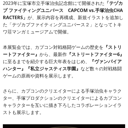
2023年に宝塚市立手塚治虫記念館にて開催された
「テヅカ
プ ファイティングユニバース CAPCOM vs.手塚治虫CHA
RACTERS」
が、展示内容を再構成、新規イラストを追加し
た「テヅカプファイティングユニバース２」となってトキ
ワ荘マンガミュージアムで開催。
本展覧会では、カプコン対戦格闘ゲームの歴史を
『ストリ
ートファイター』
から、最新作
『ストリートファイター6』
に至るまでを紹介する巨大年表をはじめ、
『ヴァンパイア
ハンター』『私立ジャスティス学園』
など数々の対戦格闘
ゲームの原画や資料を展示します。
さらに、カプコンのクリエイターによる手塚治虫キャラク
ター、手塚プロダクションのクリエイターによるカプコン
キャラクターを互いに描き下ろしたコラボレーションイラ
ストも展示します。