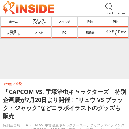
search
menu
アクセス
ホーム
スイッチ
PS5
PS4
ランキング
読者
インサイドちゃ
スマホ
PC
配信者
アンケート
ん
その他
全般
「CAPCOM VS. 手塚治虫キャラクターズ」特別
企画展が7月20日より開催！“リュウ VS ブラッ
ク・ジャック”などコラボイラストのグッズも
販売
特別企画展「CAPCOM VS. 手塚治虫キャラクターズーテヅカプファイティング