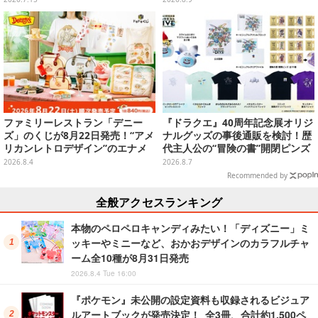
るデザイン
ファミリーレストラン「デニー
『ドラクエ』40周年記念展オリジ
ズ」のくじが8月22日発売！“アメ
ナルグッズの事後通販を検討！歴
リカンレトロデザイン”のエナメ
代主人公の“冒険の書”開閉ピンズ
ルバッグやTシャツなど、日常使
をはじめ、ユニークなＴシャツや
2026.8.4
2026.8.7
いできるグッズを用意
雑貨など
Recommended by
全般アクセスランキング
本物のペロペロキャンディみたい！「ディズニー」ミ
ッキーやミニーなど、おかおデザインのカラフルチャ
ーム全10種が8月31日発売
2026.8.4 Tue 16:00
『ポケモン』未公開の設定資料も収録されるビジュア
ルアートブックが発売決定！ 全3冊、合計約1,500ペ