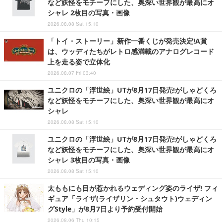
など妖怪をモチーフにした、奥深い世界観が最高にオ
シャレ 2枚目の写真・画像
2026.08.08 Sat 15:10
「トイ・ストーリー」新作一番くじが発売決定!A賞
は、ウッディたちがレトロ感満載のアナログレコード
上を走る姿で立体化
2026.08.07 Fri 03:40
ユニクロの「浮世絵」UTが8月17日発売!がしゃどくろ
など妖怪をモチーフにした、奥深い世界観が最高にオ
シャレ
2026.08.08 Sat 15:10
ユニクロの「浮世絵」UTが8月17日発売!がしゃどくろ
など妖怪をモチーフにした、奥深い世界観が最高にオ
シャレ 3枚目の写真・画像
2026.08.08 Sat 15:10
太ももにも目が惹かれるウェディング姿のライザ! フィ
ギュア「ライザ(ライザリン・シュタウト)ウェディン
グStyle」が8月7日より予約受付開始
2026.08.06 Thu 10:15