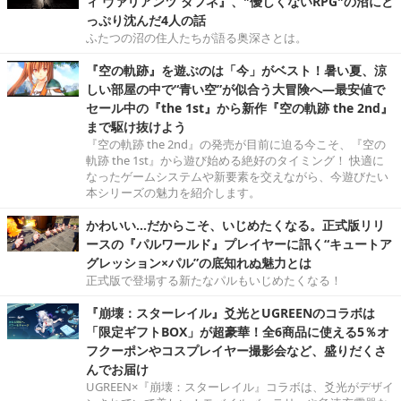
ィ ヴァリアンツ ダフネ』、"優しくないRPG"の沼にど
っぷり沈んだ4人の話
ふたつの沼の住人たちが語る奥深さとは。
『空の軌跡』を遊ぶのは「今」がベスト！暑い夏、涼
しい部屋の中で“青い空”が似合う大冒険へ―最安値で
セール中の『the 1st』から新作『空の軌跡 the 2nd』
まで駆け抜けよう
『空の軌跡 the 2nd』の発売が目前に迫る今こそ、『空の
軌跡 the 1st』から遊び始める絶好のタイミング！ 快適に
なったゲームシステムや新要素を交えながら、今遊びたい
本シリーズの魅力を紹介します。
かわいい…だからこそ、いじめたくなる。正式版リリ
ースの『パルワールド』プレイヤーに訊く“キュートア
グレッション×パル”の底知れぬ魅力とは
正式版で登場する新たなパルもいじめたくなる！
『崩壊：スターレイル』爻光とUGREENのコラボは
「限定ギフトBOX」が超豪華！全6商品に使える5％オ
フクーポンやコスプレイヤー撮影会など、盛りだくさ
んでお届け
UGREEN×『崩壊：スターレイル』コラボは、爻光がデザイ