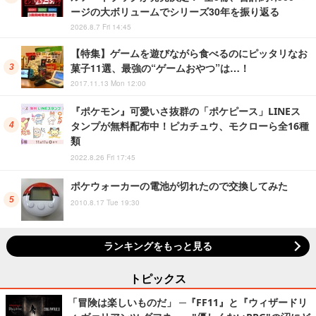
ージの大ボリュームでシリーズ30年を振り返る
2026.8.7 Fri 14:45
【特集】ゲームを遊びながら食べるのにピッタリなお
菓子11選、最強の“ゲームおやつ”は…！
2017.11.13 Mon 12:00
『ポケモン』可愛いさ抜群の「ポケピース」LINEス
タンプが無料配布中！ピカチュウ、モクローら全16種
類
2022.8.26 Fri 17:45
ポケウォーカーの電池が切れたので交換してみた
2010.8.17 Tue 19:30
ランキングをもっと見る
トピックス
「冒険は楽しいものだ」 ─『FF11』と『ウィザードリ