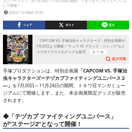
ユニバース２―」が7月20日～11月24日の期間、トキワ荘マンガミュージアム
にて開催！
2024.7.10 Wed 12:50
シェア
ポスト
送る
「CAPCOM VS. 手塚治虫キャラクターズ」特別企画展が
7月20日より開催！“リュウ VS ブラック・ジャック”など
コラボイラストのグッズも販売
全 11 枚
拡大写真
手塚プロダクションは、特別企画展
「CAPCOM VS. 手塚治
虫キャラクターズーテヅカプファイティングユニバース２
―」
を7月20日～11月24日の期間、トキワ荘マンガミュー
ジアムにて開催します。また、本企画展限定グッズが販売
されます。
◆「
テヅカプ ファイティングユニバース
」
が
“ステージ2”となって開催！