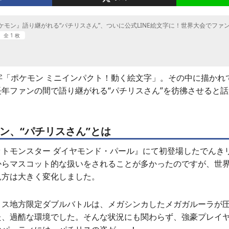
ケモン』語り継がれる“パチリスさん”、ついに公式LINE絵文字に！世界大会でファ
全 1 枚
文字「ポケモン ミニインパクト！動く絵文字」。その中に描か
年ファンの間で語り継がれる“パチリスさん”を彷彿させると
ン、“パチリスさん”とは
ットモンスター ダイヤモンド・パール』にて初登場したでんき
らマスコット的な扱いをされることが多かったのですが、世界大会
見方は大きく変化しました。
ロス地方限定ダブルバトルは、メガシンカしたメガガルーラが
た、過酷な環境でした。そんな状況にも関わらず、強豪プレイ