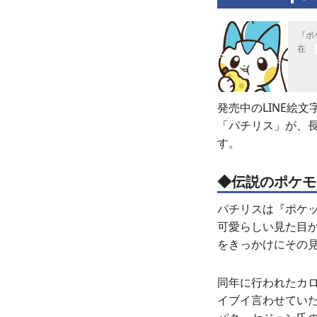
『ポ
在
発売中のLINE絵
「パチリス」が、長
す。
◆伝説のポケモ
パチリスは『ポケ
可愛らしい見た目か
をきっかけにその
同年に行われたカ
イブイ言わせてい