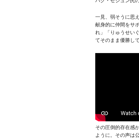
パク・セジュン氏
一見、弱そうに思
献身的に仲間をサ
れ」「りゅうせい
てそのまま優勝し
その圧倒的存在感か
ように。その声は公