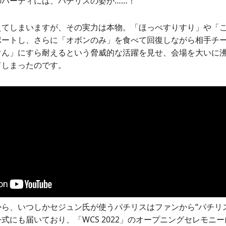
のパーティには、パチリスの姿が……！
えてしまいますが、その実力は本物。「ほっぺすりすり」や「
ポートし、さらに「オボンのみ」を食べて回復しながら相手チ
ぐん」にすら耐えるという脅威的な活躍を見せ、会場を大いに
てしまったのです。
ら、いつしかセジュン氏が使うパチリスはファンから“パチリ
式にも届いており、「WCS 2022」のオープニングセレモニ