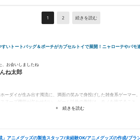
1
2
続きを読む
やすいトートバッグ＆ポーチがカプセルトイで展開！ニャローテやパモ
た、お会いしましたね
んね太郎
レホーダイが生み出す濁流に、満面の笑みで身投げした雑食系ゲーマー
、スヌーズ機能が欠かせない。ゲーム以外の趣味は、モノを捨てること
+ 続きを読む
成」アニメグッズの製造スタッフ/未経験OK/アニメグッズの作成/ブラ