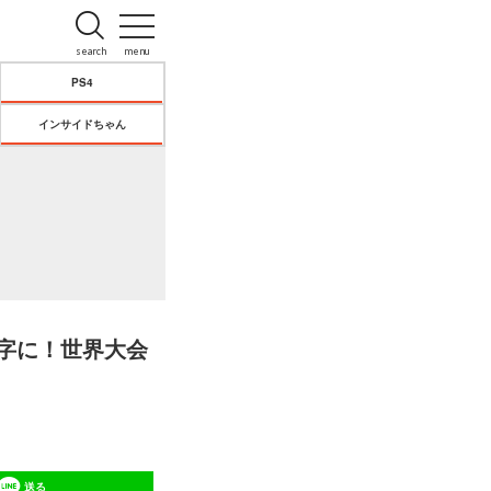
search
menu
PS4
インサイドちゃん
文字に！世界大会
送る