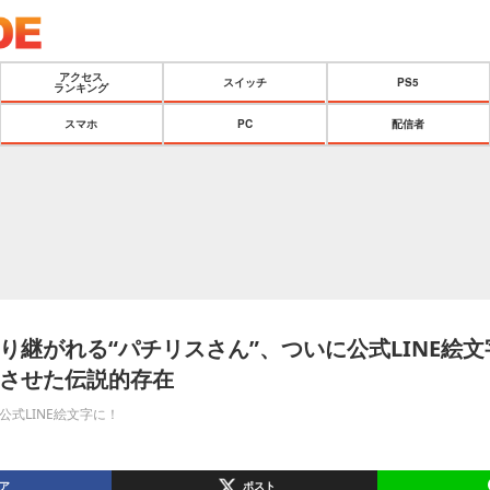
アクセス
スイッチ
PS5
ランキング
スマホ
PC
配信者
り継がれる“パチリスさん”、ついに公式LINE絵
させた伝説的存在
公式LINE絵文字に！
ア
ポスト