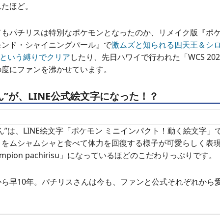
れたほど。
てもパチリスは特別なポケモンとなったのか、リメイク版『ポケ
モンド・シャイニングパール』で
激ムズと知られる四天王＆シロ
」という縛りでクリア
したり、先日ハワイで行われた「WCS 20
の度にファンを沸かせています。
ん”が、LINE公式絵文字になった！？
ん”は、LINE絵文字「ポケモン ミニインパクト！動く絵文字」
」をムシャムシャと食べて体力を回復する様子が可愛らしく表
mpion pachirisu」になっているほどのこだわりっぷりです。
から早10年。パチリスさんは今も、ファンと公式それぞれから