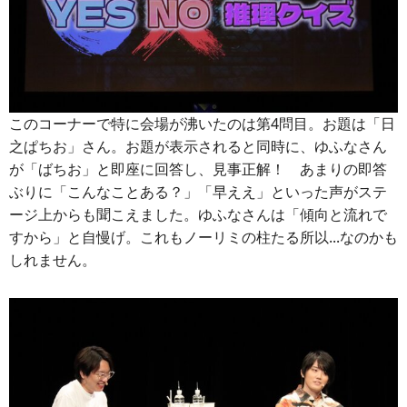
このコーナーで特に会場が沸いたのは第4問目。お題は「日
之ぱちお」さん。お題が表示されると同時に、ゆふなさん
が「ばちお」と即座に回答し、見事正解！ あまりの即答
ぶりに「こんなことある？」「早ええ」といった声がステ
ージ上からも聞こえました。ゆふなさんは「傾向と流れで
すから」と自慢げ。これもノーリミの柱たる所以...なのかも
しれません。