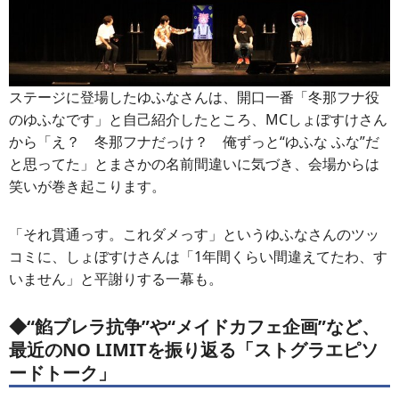
ステージに登場したゆふなさんは、開口一番「冬那フナ役
のゆふなです」と自己紹介したところ、MCしょぼすけさん
から「え？ 冬那フナだっけ？ 俺ずっと“ゆふな ふな”だ
と思ってた」とまさかの名前間違いに気づき、会場からは
笑いが巻き起こります。
「それ貫通っす。これダメっす」というゆふなさんのツッ
コミに、しょぼすけさんは「1年間くらい間違えてたわ、す
いません」と平謝りする一幕も。
◆“餡ブレラ抗争”や“メイドカフェ企画”など、
最近のNO LIMITを振り返る「ストグラエピソ
ードトーク」