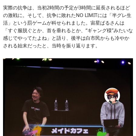
実際の抗争は、当初2時間の予定が3時間に延長されるほど
の激戦に。そして、抗争に敗れたNO LIMITには「半グレ生
活」という罰ゲームが科せられました。宙星ぱるさんは
「すぐ服脱ぐとか、首を垂れるとか、“ギャング様”みたいな
感じでやってたよね」と語り、後半は白市民からも冷やか
される始末だったと、当時を振り返ります。