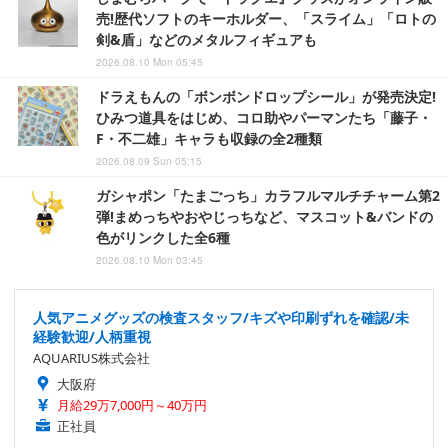
売!歴代ソフトのキーホルダー、「スライム」「ロトの
剣&盾」などのメタルフィギュアも
2026.08.10 Mon 05:45
ドラえもんの「ボンボンドロップシール」が発売決定!
ひみつ道具をはじめ、コロ助やパーマンたち「藤子・
F・不二雄」キャラも収録の全2種類
2026.08.09 Sun 05:15
ガシャポン「たまごっち」カラフルマルチチャーム第2
弾!まめっちやおやじっちなど、マスコット&バンドの
色がリンクした全6種
2026.08.10 Mon 03:45
人気アニメグッズの検査スタッフ/キズや印刷ずれを確認/未
経験歓迎/人柄重視
AQUARIUS株式会社
大阪府
月給29万7,000円～40万円
正社員