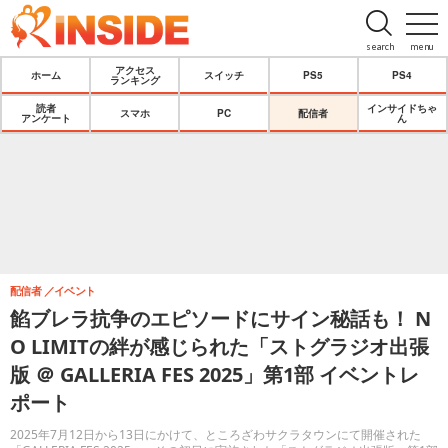
search
menu
アクセス
ホーム
スイッチ
PS5
PS4
ランキング
読者
インサイドちゃ
スマホ
PC
配信者
アンケート
ん
配信者
イベント
餡ブレラ抗争のエピソードにサイン秘話も！ N
O LIMITの絆が感じられた「ストグラジオ出張
版 ＠ GALLERIA FES 2025」第1部 イベントレ
ポート
2025年7月12日から13日にかけて、ところざわサクラタウンにて開催された