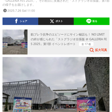
「GALLERIA FES 2025」。その初日に実施された「ストグラジオ出張版」第1部
の様子をお届けします。
2025.7.26 Sat 11:00
シェア
ポスト
送る
餡ブレラ抗争のエピソードにサイン秘話も！ NO LIMIT
の絆が感じられた「ストグラジオ出張版 ＠ GALLERIA FE
S 2025」第1部 イベントレポート
全 17 枚
拡大写真