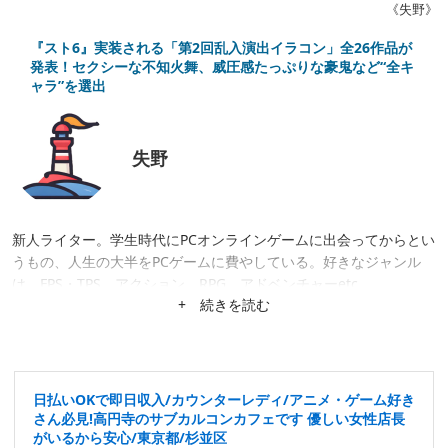
《失野》
『スト6』実装される「第2回乱入演出イラコン」全26作品が
発表！セクシーな不知火舞、威圧感たっぷりな豪鬼など“全キ
ャラ”を選出
失野
新人ライター。学生時代にPCオンラインゲームに出会ってからとい
うもの、人生の大半をPCゲームに費やしている。好きなジャンル
は、FPS・TPS、アクション、RPG、アドベンチャーetc...
+ 続きを読む
日払いOKで即日収入/カウンターレディ/アニメ・ゲーム好き
さん必見!高円寺のサブカルコンカフェです 優しい女性店長
がいるから安心/東京都/杉並区