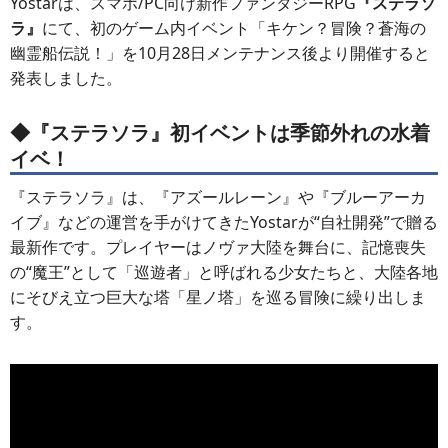
Yostarは、スマホ/PC向け新作ファンタジーRPG
『ステラソ
ラ』
にて、初のゲーム内イベント「キケン？冒険？蒼海の
幽霊船伝説！」を10月28日メンテナンス後より開催すると
発表しました。
◆『ステラソラ』初イベントは季節外れの水着
イベ！
『ステラソラ』は、『アズールレーン』や『ブルーアーカ
イブ』などの運営を手がけてきたYostarが“自社開発”で贈る
最新作です。プレイヤーはノヴァ大陸を舞台に、記憶喪失
の“魔王”として「巡遊者」と呼ばれる少女たちと、大陸各地
にそびえ立つ巨大な塔「星ノ塔」を巡る冒険に繰り出しま
す。