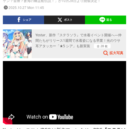
ケン？冒険？蒼海の幽霊船伝説！」が10月28日より開催決定！
2025.10.27 Mon 11:45
シェア
ポスト
送る
Yostar、新作『ステラソラ』で水着イベント開催へ―仲
間たちがリリース1週間で水着姿になる早業！光のウサ
耳アタッカー「★5 シア」も新実装
全 28 枚
拡大写真