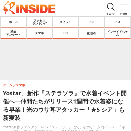
search
menu
アクセス
ホーム
スイッチ
PS5
PS4
ランキング
読者
インサイドちゃ
スマホ
PC
配信者
アンケート
ん
ゲーム
スマホ
Yostar、新作『ステラソラ』で水着イベント開
催へ―仲間たちがリリース1週間で水着姿にな
る早業！光のウサ耳アタッカー「★5 シア」も
新実装
Yostar新作ファンタジーRPG『ステラソラ』にて、初のゲーム内イベント「キ