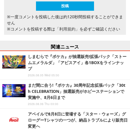
※一度コメントを投稿した後は約120秒間投稿することができま
せん
※コメントを投稿する際は
「利用規約」
を必ずご確認ください
関連ニュース
しまむらで『ポケカ』が抽選販売!拡張パック「ストー
ムエメラルダ」「アビスアイ」各1BOXをラインナッ
プ
2026.08.05 Wed 05:00
まだ間に合う!『ポケカ』30周年記念拡張パック「30t
h CELEBRATION」抽選販売がホビーステーションで
実施中、8月6日まで
2026.08.06 Thu 03:00
アベイルで8月8日に登場する「スター・ウォーズ」グ
ローグーTシャツの一つが、納品トラブルにより販売日
変更へ