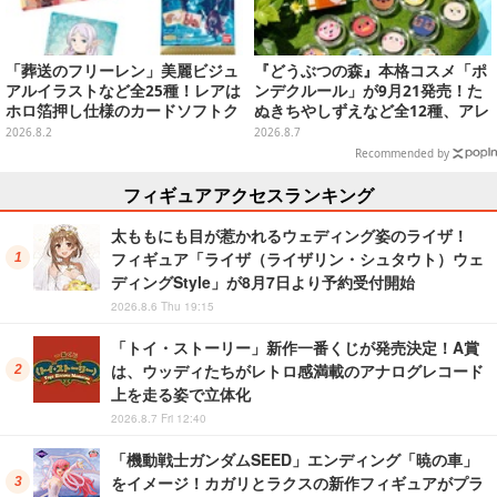
「葬送のフリーレン」美麗ビジュ
『どうぶつの森』本格コスメ「ポ
アルイラストなど全25種！レアは
ンデクルール」が9月21発売！た
ホロ箔押し仕様のカードソフトク
ぬきちやしずえなど全12種、アレ
ッキー
ンジできるリアクションシールも
2026.8.2
2026.8.7
付属
Recommended by
フィギュアアクセスランキング
太ももにも目が惹かれるウェディング姿のライザ！
フィギュア「ライザ（ライザリン・シュタウト）ウェ
ディングStyle」が8月7日より予約受付開始
2026.8.6 Thu 19:15
「トイ・ストーリー」新作一番くじが発売決定！A賞
は、ウッディたちがレトロ感満載のアナログレコード
上を走る姿で立体化
2026.8.7 Fri 12:40
「機動戦士ガンダムSEED」エンディング「暁の車」
をイメージ！カガリとラクスの新作フィギュアがプラ