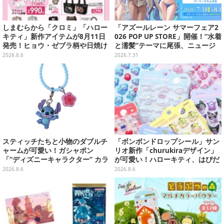
しまむらから「クロミ」「ハロー
「アズールレーン サマーフェア2
キティ」新作アイテムが8月11日
026 POP UP STORE」開催！“水着
発売！ヒョウ・ゼブラ柄や日焼け
と濡髪”テーマに尾張、ニュージ
デザインの可愛い雑貨・アパレル
ャージーなど新規描き下ろしイラ
2026.8.6
2026.7.31
など多数
ストグッズ販売
スティッチたちと小物のダブルチ
「ボンボンドロップシール」サン
ャームが可愛い！ガシャポン
リオ新作「churukiraデザイン」
「“ディズニーキャラクター” カラ
が可愛い！ハローキティ、はぴだ
フルマルチチャーム」が発売
んぶいなど全8種類が順次展開
2026.8.6
2026.8.6