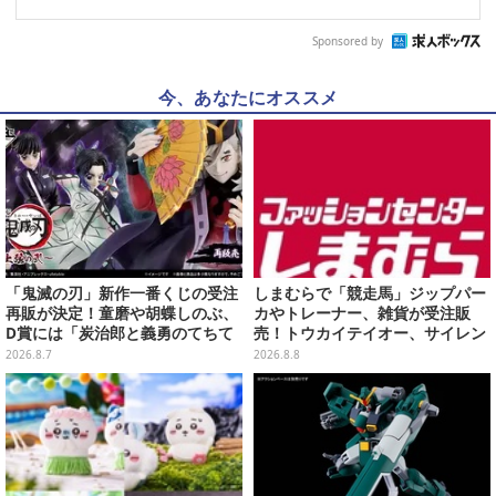
Sponsored by
今、あなたにオススメ
「鬼滅の刃」新作一番くじの受注
しまむらで「競走馬」ジップパー
再販が決定！童磨や胡蝶しのぶ、
カやトレーナー、雑貨が受注販
D賞には「炭治郎と義勇のてちて
売！トウカイテイオー、サイレン
ちフィギュア」も
ススズカなど名馬をデザイン
2026.8.7
2026.8.8