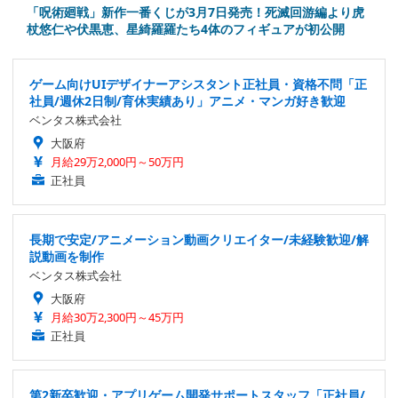
「呪術廻戦」新作一番くじが3月7日発売！死滅回游編より虎
杖悠仁や伏黒恵、星綺羅羅たち4体のフィギュアが初公開
ゲーム向けUIデザイナーアシスタント正社員・資格不問「正
社員/週休2日制/育休実績あり」アニメ・マンガ好き歓迎
ベンタス株式会社
大阪府
月給29万2,000円～50万円
正社員
長期で安定/アニメーション動画クリエイター/未経験歓迎/解
説動画を制作
ベンタス株式会社
大阪府
月給30万2,300円～45万円
正社員
第2新卒歓迎・アプリゲーム開発サポートスタッフ「正社員/