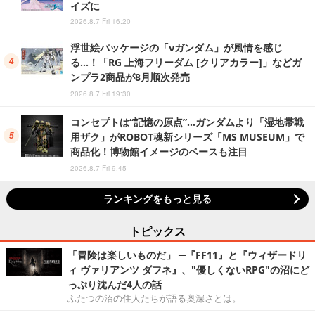
イズに
2026.8.7 Fri 16:20
浮世絵パッケージの「νガンダム」が風情を感じ
る…！「RG 上海フリーダム [クリアカラー]」などガ
ンプラ2商品が8月順次発売
2026.8.7 Fri 19:30
コンセプトは“記憶の原点”…ガンダムより「湿地帯戦
用ザク」がROBOT魂新シリーズ「MS MUSEUM」で
商品化！博物館イメージのベースも注目
2026.8.7 Fri 9:45
ランキングをもっと見る
トピックス
「冒険は楽しいものだ」 ─『FF11』と『ウィザードリ
ィ ヴァリアンツ ダフネ』、"優しくないRPG"の沼にど
っぷり沈んだ4人の話
ふたつの沼の住人たちが語る奥深さとは。