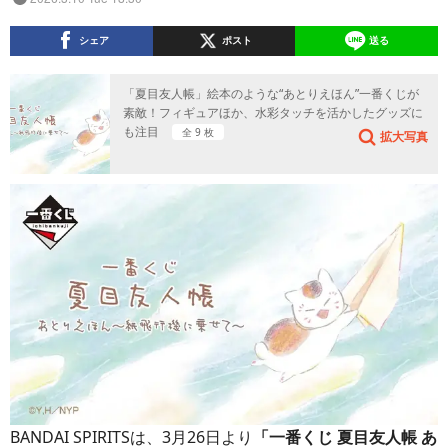
シェア
ポスト
送る
「夏目友人帳」絵本のような“あとりえほん”一番くじが
素敵！フィギュアほか、水彩タッチを活かしたグッズに
も注目
全 9 枚
拡大写真
BANDAI SPIRITSは、3月26日より
「一番くじ 夏目友人帳 あ