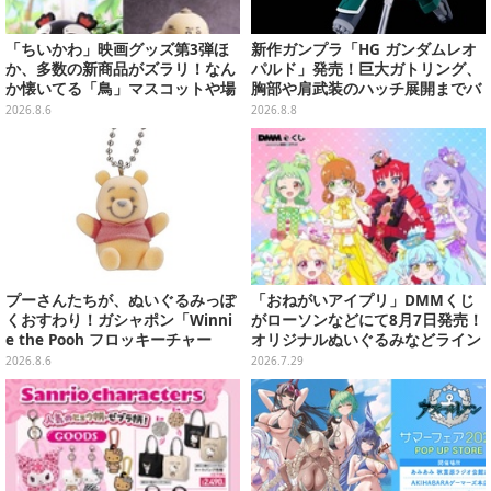
「ちいかわ」映画グッズ第3弾ほ
新作ガンプラ「HG ガンダムレオ
か、多数の新商品がズラリ！なん
パルド」発売！巨大ガトリング、
か懐いてる「鳥」マスコットや場
胸部や肩武装のハッチ展開までバ
面写アイテムなど必見のラインナ
ッチリ
2026.8.6
2026.8.8
ップ
プーさんたちが、ぬいぐるみっぽ
「おねがいアイプリ」DMMくじ
くおすわり！ガシャポン「Winni
がローソンなどにて8月7日発売！
e the Pooh フロッキーチャー
オリジナルぬいぐるみなどライン
ム」ふわふわでどれも可愛い全4
ナップ、各等賞にスペシャルアイ
2026.8.6
2026.7.29
種
プリカードが付属