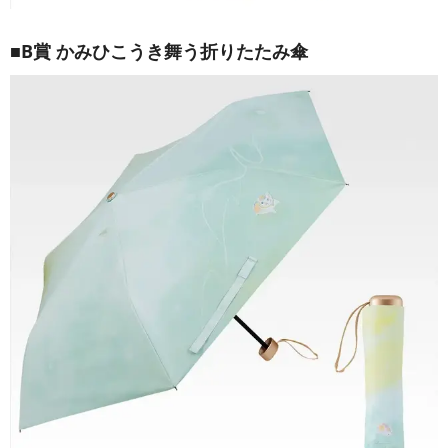
■B賞 かみひこうき舞う折りたたみ傘