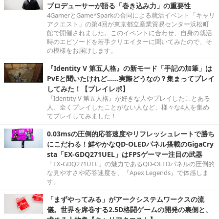
プロデューサーが語る「巻き込み力」の重要性
4GamerとGame*Sparkの合同による就活イベント「キャリ
アクエスト」の第4回が東京都立産業貿易センター浜松町
館で開催されました。このイベントに合わせ、自身の就活
時のエピソードを若手クリエイターに聞いてみたので、そ
の模様をお届けします。
『Identity V 第五人格』の新モード「手記の加筆」は
PvEと聞いたけれど……実際どうなの？集まってプレイ
してみた！【プレイレポ】
『Identity V 第五人格』が好きな人やプレイしたことある
人、全くプレイしたことがない人など、様々な4人を集め
てプレイしてみました！
0.03msの圧倒的応答速度やリフレッシュレートで勝ち
にこだわる！鮮やかなQD-OLEDパネル搭載のGigaCry
sta「EX-GDQ271UEL」はFPSゲーマー注目の武器
「EX-GDQ271UEL」の魅力であるQD-OLEDパネルの圧倒的
な見やすさや応答速度を、『Apex Legends』で体感しま
す。
「まずやってみる」がアークシステムワークスの流
儀。世界を席巻する2.5D格闘ゲームの開発の裏側と、