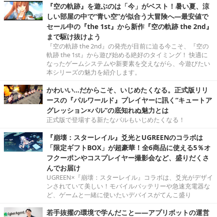
『空の軌跡』を遊ぶのは「今」がベスト！暑い夏、涼
しい部屋の中で“青い空”が似合う大冒険へ―最安値で
セール中の『the 1st』から新作『空の軌跡 the 2nd』
まで駆け抜けよう
『空の軌跡 the 2nd』の発売が目前に迫る今こそ、『空の
軌跡 the 1st』から遊び始める絶好のタイミング！ 快適に
なったゲームシステムや新要素を交えながら、今遊びたい
本シリーズの魅力を紹介します。
かわいい…だからこそ、いじめたくなる。正式版リリ
ースの『パルワールド』プレイヤーに訊く“キュートア
グレッション×パル”の底知れぬ魅力とは
正式版で登場する新たなパルもいじめたくなる！
『崩壊：スターレイル』爻光とUGREENのコラボは
「限定ギフトBOX」が超豪華！全6商品に使える5％オ
フクーポンやコスプレイヤー撮影会など、盛りだくさ
んでお届け
UGREEN×『崩壊：スターレイル』コラボは、爻光がデザイ
ンされていて美しい！モバイルバッテリーや急速充電器な
ど、ゲームと一緒に使いたいデバイスがてんこ盛り
若手抜擢の環境で学んだこと――アプリボットの運営