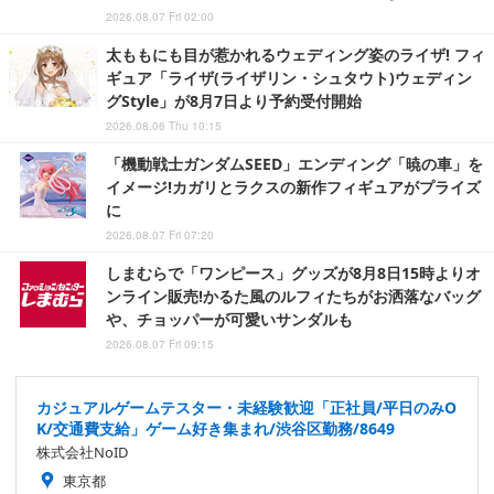
2026.08.07 Fri 02:00
太ももにも目が惹かれるウェディング姿のライザ! フィ
ギュア「ライザ(ライザリン・シュタウト)ウェディン
グStyle」が8月7日より予約受付開始
2026.08.06 Thu 10:15
「機動戦士ガンダムSEED」エンディング「暁の車」を
イメージ!カガリとラクスの新作フィギュアがプライズ
に
2026.08.07 Fri 07:20
しまむらで「ワンピース」グッズが8月8日15時よりオ
ンライン販売!かるた風のルフィたちがお洒落なバッグ
や、チョッパーが可愛いサンダルも
2026.08.07 Fri 09:15
カジュアルゲームテスター・未経験歓迎「正社員/平日のみO
K/交通費支給」ゲーム好き集まれ/渋谷区勤務/8649
株式会社NoID
東京都