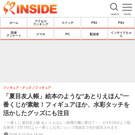
search
menu
アクセス
ホーム
スイッチ
PS5
PS4
ランキング
読者
インサイドちゃ
スマホ
PC
配信者
アンケート
ん
フィギュア・グッズ
フィギュア
「夏目友人帳」絵本のような“あとりえほん”一
番くじが素敵！フィギュアほか、水彩タッチを
活かしたグッズにも注目
「一番くじ 夏目友人帳 あとりえほん～紙飛行機に乗せて～」が3月26日より順
次発売！3月19日より一番くじ公式ショップ池袋店で先行販売されます。
2026.3.10 Tue 18:30