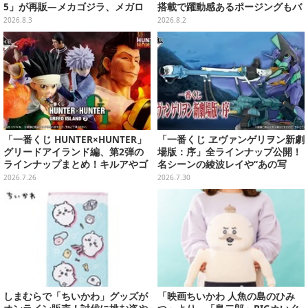
5」が再販―メカゴジラ、メガロ
搭載で躍動感あるポージングもバ
なども揃った全4種
ッチリ
2026.8.3
2026.8.2
「一番くじ HUNTER×HUNTER」
「一番くじ ヱヴァンゲリヲン新劇
グリードアイランド編、第2弾の
場版：序」全ラインナップ公開！
ラインナップまとめ！キルアやゴ
名シーンの綾波レイや“あの写
レイヌ、筋骨隆々ビスケなど6体
真”の葛城ミサトフィギュアほ
2026.7.26
2026.7.30
を堂々立体化
か、場面写クリアファイルなど
しまむらで「ちいかわ」グッズが
「映画ちいかわ 人魚の島のひみ