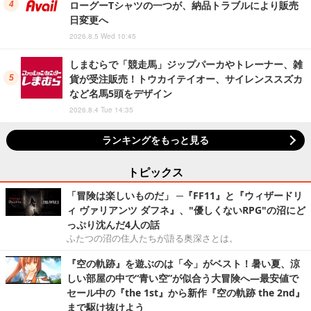
ローグーTシャツの一つが、納品トラブルにより販売
日変更へ
2026.8.5 Wed 10:45
しまむらで「競走馬」ジップパーカやトレーナー、雑
貨が受注販売！トウカイテイオー、サイレンススズカ
など名馬5頭をデザイン
2026.8.4 Tue 14:35
ランキングをもっと見る
トピックス
「冒険は楽しいものだ」 ─『FF11』と『ウィザードリ
ィ ヴァリアンツ ダフネ』、"優しくないRPG"の沼にど
っぷり沈んだ4人の話
ふたつの沼の住人たちが語る奥深さとは。
『空の軌跡』を遊ぶのは「今」がベスト！暑い夏、涼
しい部屋の中で“青い空”が似合う大冒険へ―最安値で
セール中の『the 1st』から新作『空の軌跡 the 2nd』
まで駆け抜けよう