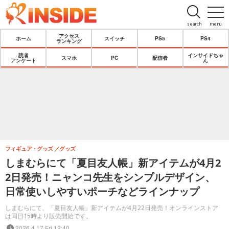
search
menu
アクセス
ホーム
スイッチ
PS5
PS4
ランキング
読者
インサイドちゃ
スマホ
PC
配信者
アンケート
ん
フィギュア・グッズ
グッズ
しまむらにて「夏目友人帳」新アイテムが4月2
2日発売！ニャンコ先生をシンプルデザイン、
日常使いしやすいポーチなどラインナップ
しまむらにて、「夏目友人帳」新アイテムが4月22日発売！オンラインストア
は同日15時より販売開始です。
2026.4.17 Fri 12:40