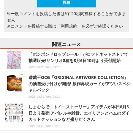
※一度コメントを投稿した後は約120秒間投稿することができま
せん
※コメントを投稿する際は
「利用規約」
を必ずご確認ください
関連ニュース
「ボンボンドロップシール」がロフトネットストアで
抽選販売!サンリオ8種を8月6日10時より受付開始
2026.08.05 Wed 09:15
遊戯王OCG「ORIGINAL ARTWORK COLLECTION」
の抽選受け付けが開始! 原作再現カードがアツいスペシ
ャルパック
2026.08.05 Wed 08:30
しまむらで「トイ・ストーリー」アイテムが本日8月5
日より発売!アパレルや雑貨、エイリアンとハムのダイ
カットクッションなど盛りだくさん
2026.08.05 Wed 01:10