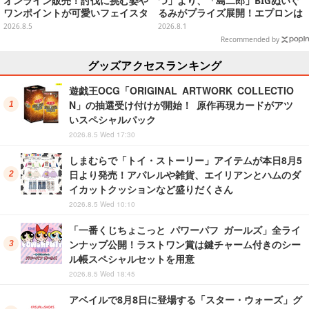
オンライン販売！討伐に挑む姿や
つ」より、「島二郎」BIGぬいぐ
ワンポイントが可愛いフェイスタ
るみがプライズ展開！エプロンは
オル、バスマットなど全14種
ポケット付き
2026.8.5
2026.8.1
Recommended by
グッズアクセスランキング
遊戯王OCG「ORIGINAL ARTWORK COLLECTIO
N」の抽選受け付けが開始！ 原作再現カードがアツ
いスペシャルパック
2026.8.5 Wed 17:30
しまむらで「トイ・ストーリー」アイテムが本日8月5
日より発売！アパレルや雑貨、エイリアンとハムのダ
イカットクッションなど盛りだくさん
2026.8.5 Wed 10:10
「一番くじちょこっと パワーパフ ガールズ」全ライ
ンナップ公開！ラストワン賞は鍵チャーム付きのシー
ル帳スペシャルセットを用意
2026.8.5 Wed 18:45
アベイルで8月8日に登場する「スター・ウォーズ」グ