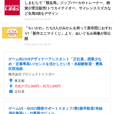
しまむらで「競走馬」ジップパーカやトレーナー、雑
貨が受注販売!トウカイテイオー、サイレンススズカな
ど名馬5頭をデザイン
2026.08.04 Tue 05:35
「ちいかわ」たち3人がみかんを持って座布団におすわ
り!「新作エニマイくじ」より、ぬいぐるみ画像が初公
開
2026.08.04 Tue 05:10
ゲーム向けUIデザイナーアシスタント「正社員」残業少な
め・定着率高い/センスを活かしたい方・未経験歓迎・豊島
区西池袋
株式会社プロジェクトトリガー
東京都
月給21万2,300円～35万2,300円
正社員
ゲームUI・GUIの開発サポートスタッフ/第2新卒歓迎/有給
消化率高い・IT業界デビュー