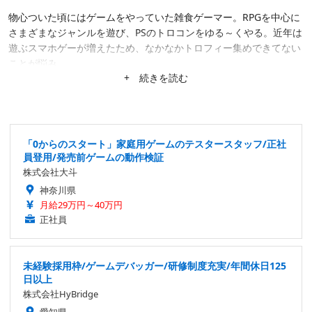
物心ついた頃にはゲームをやっていた雑食ゲーマー。RPGを中心に
さまざまなジャンルを遊び、PSのトロコンをゆる～くやる。近年は
遊ぶスマホゲーが増えたため、なかなかトロフィー集めできてない
ことが悩み。
+ 続きを読む
「0からのスタート」家庭用ゲームのテスタースタッフ/正社
員登用/発売前ゲームの動作検証
株式会社大斗
神奈川県
月給29万円～40万円
正社員
未経験採用枠/ゲームデバッガー/研修制度充実/年間休日125
日以上
株式会社HyBridge