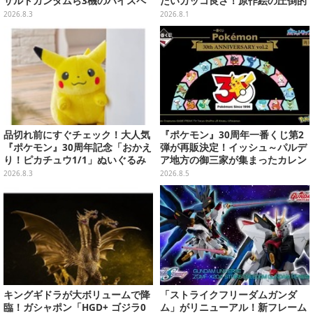
サルトガンダムら3機のハイスペ
たいカッコ良さ！原作絵の圧倒的
ック可動フィギュア
な存在感に痺れる
2026.8.3
2026.8.1
品切れ前にすぐチェック！大人気
『ポケモン』30周年一番くじ第2
『ポケモン』30周年記念「おかえ
弾が再販決定！イッシュ～パルデ
り！ピカチュウ1/1」ぬいぐるみ
ア地方の御三家が集まったカレン
がポケモンセンターオンラインで
ダー、ぬいぐるみなど記念グッズ
2026.8.3
2026.8.5
販売中
盛りだくさん
キングギドラが大ボリュームで降
「ストライクフリーダムガンダ
臨！ガシャポン「HGD+ ゴジラ0
ム」がリニューアル！新フレーム