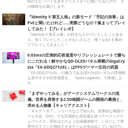
時のエピソードを若手クリエイターに聞いてみたので、そ
の模様をお届けします。
『Identity V 第五人格』の新モード「手記の加筆」は
PvEと聞いたけれど……実際どうなの？集まってプレイ
してみた！【プレイレポ】
『Identity V 第五人格』が好きな人やプレイしたことある
人、全くプレイしたことがない人など、様々な4人を集め
てプレイしてみました！
0.03msの圧倒的応答速度やリフレッシュレートで勝ち
にこだわる！鮮やかなQD-OLEDパネル搭載のGigaCry
sta「EX-GDQ271UEL」はFPSゲーマー注目の武器
「EX-GDQ271UEL」の魅力であるQD-OLEDパネルの圧倒的
な見やすさや応答速度を、『Apex Legends』で体感しま
す。
「まずやってみる」がアークシステムワークスの流
儀。世界を席巻する2.5D格闘ゲームの開発の裏側と、
求める人物像【キャリアクエスト】
『ギルティギア』シリーズなどで知られ、世界的な格闘ゲ
ーム大会「EVO」でも圧倒的な存在感を放つアークシステ
ムワークス。同社はどのような組織体制で、いかにして世
界中のファンを熱狂させるゲームを生み出しているのでし