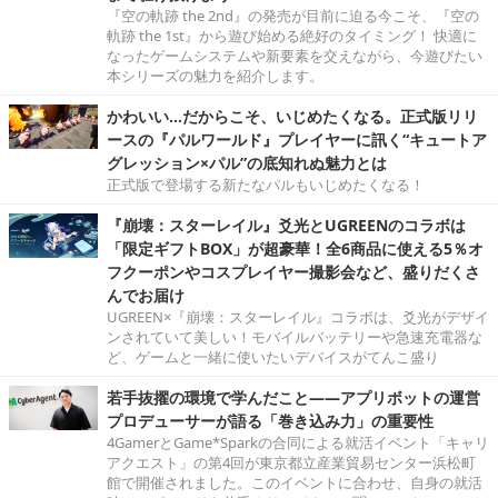
『空の軌跡 the 2nd』の発売が目前に迫る今こそ、『空の
軌跡 the 1st』から遊び始める絶好のタイミング！ 快適に
なったゲームシステムや新要素を交えながら、今遊びたい
本シリーズの魅力を紹介します。
かわいい…だからこそ、いじめたくなる。正式版リリ
ースの『パルワールド』プレイヤーに訊く“キュートア
グレッション×パル”の底知れぬ魅力とは
正式版で登場する新たなパルもいじめたくなる！
『崩壊：スターレイル』爻光とUGREENのコラボは
「限定ギフトBOX」が超豪華！全6商品に使える5％オ
フクーポンやコスプレイヤー撮影会など、盛りだくさ
んでお届け
UGREEN×『崩壊：スターレイル』コラボは、爻光がデザイ
ンされていて美しい！モバイルバッテリーや急速充電器な
ど、ゲームと一緒に使いたいデバイスがてんこ盛り
若手抜擢の環境で学んだこと――アプリボットの運営
プロデューサーが語る「巻き込み力」の重要性
4GamerとGame*Sparkの合同による就活イベント「キャリ
アクエスト」の第4回が東京都立産業貿易センター浜松町
館で開催されました。このイベントに合わせ、自身の就活