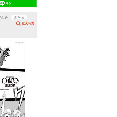
送る
楽しみ
全 24 枚
拡大写真