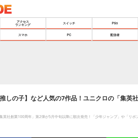
アクセス
スイッチ
PS5
ランキング
スマホ
PC
配信者
推しの子】など人気の7作品！ユニクロの「集英社1
 集英社創業100周年」第2弾が5月中旬以降に順次発売！「少年ジャンプ」や「リ