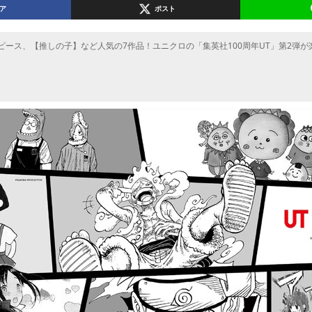
ア
ポスト
ピース、【推しの子】など人気の7作品！ユニクロの「集英社100周年UT」第2弾が