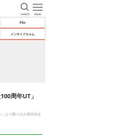
search
menu
PS4
インサイドちゃん
00周年UT」
ボン」より数々の人気作品を