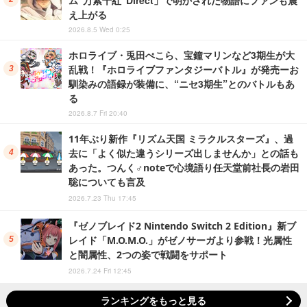
え上がる
2026.8.5 Wed 0:25
ホロライブ・兎田ぺこら、宝鐘マリンなど3期生が大
乱戦！『ホロライブファンタジーバトル』が発売ーお
馴染みの語録が装備に、“ニセ3期生”とのバトルもあ
る
2026.8.7 Fri 20:40
11年ぶり新作『リズム天国 ミラクルスターズ』、過
去に「よく似た違うシリーズ出しませんか」との話も
あった。つんく♂noteで心境語り任天堂前社長の岩田
聡についても言及
2026.7.23 Thu 17:45
『ゼノブレイド2 Nintendo Switch 2 Edition』新ブ
レイド「M.O.M.O.」がゼノサーガより参戦！光属性
と闇属性、2つの姿で戦闘をサポート
2026.7.24 Fri 12:45
ランキングをもっと見る