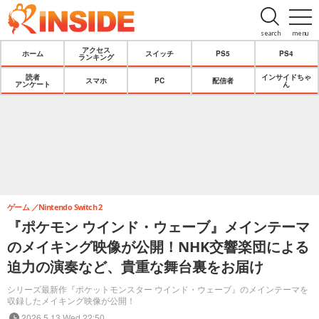
search
menu
アクセス
ホーム
スイッチ
PS5
PS4
ランキング
読者
インサイドちゃ
スマホ
PC
配信者
アンケート
ん
ゲーム
Nintendo Switch 2
『ポケモン ウインド・ウェーブ』メインテーマ
のメイキング映像が公開！NHK交響楽団による
迫力の演奏など、貴重な舞台裏をお届け
シリーズ最新作『ポケットモンスター ウインド・ウェーブ』のメインテーマを
収録したメイキング映像が公開！
2026.5.13 Wed 22:50