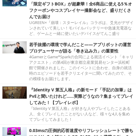
「限定ギフトBOX」が超豪華！全6商品に使える5％オ
フクーポンやコスプレイヤー撮影会など、盛りだくさ
んでお届け
UGREEN×『崩壊：スターレイル』コラボは、爻光がデザイ
ンされていて美しい！モバイルバッテリーや急速充電器な
ど、ゲームと一緒に使いたいデバイスがてんこ盛り
若手抜擢の環境で学んだこと――アプリボットの運営
プロデューサーが語る「巻き込み力」の重要性
4GamerとGame*Sparkの合同による就活イベント「キャリ
アクエスト」の第4回が東京都立産業貿易センター浜松町
館で開催されました。このイベントに合わせ、自身の就活
時のエピソードを若手クリエイターに聞いてみたので、そ
の模様をお届けします。
『Identity V 第五人格』の新モード「手記の加筆」は
PvEと聞いたけれど……実際どうなの？集まってプレイ
してみた！【プレイレポ】
『Identity V 第五人格』が好きな人やプレイしたことある
人、全くプレイしたことがない人など、様々な4人を集め
てプレイしてみました！
0.03msの圧倒的応答速度やリフレッシュレートで勝ち