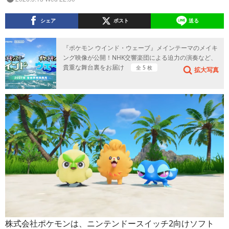
シェア
ポスト
送る
『ポケモン ウインド・ウェーブ』メインテーマのメイキ
ング映像が公開！NHK交響楽団による迫力の演奏など、
貴重な舞台裏をお届け
全 5 枚
拡大写真
株式会社ポケモンは、ニンテンドースイッチ2向けソフト