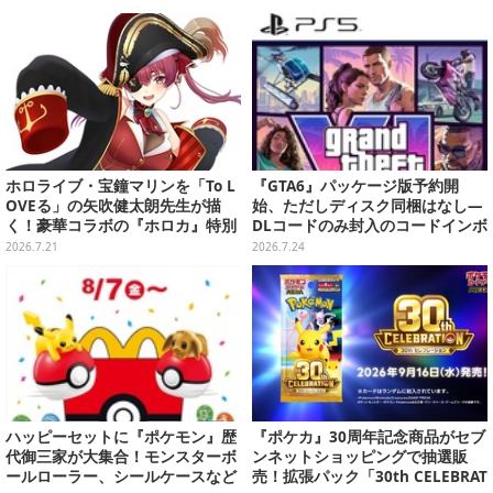
お届け
わえる【実機レビュー】
ホロライブ・宝鐘マリンを「To L
『GTA6』パッケージ版予約開
OVEる」の矢吹健太朗先生が描
始、ただしディスク同梱はなし―
く！豪華コラボの『ホロカ』特別
DLコードのみ封入のコードインボ
カードが「Vジャンプ10月号」に
ックス仕様
2026.7.21
2026.7.24
付録
ハッピーセットに『ポケモン』歴
『ポケカ』30周年記念商品がセブ
代御三家が大集合！モンスターボ
ンネットショッピングで抽選販
ールローラー、シールケースなど
売！拡張パック「30th CELEBRAT