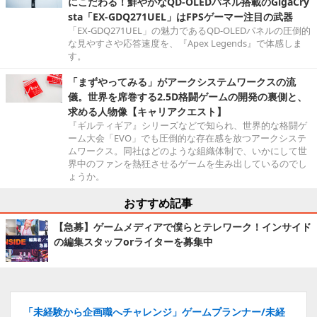
にこだわる！鮮やかなQD-OLEDパネル搭載のGigaCry
sta「EX-GDQ271UEL」はFPSゲーマー注目の武器
「EX-GDQ271UEL」の魅力であるQD-OLEDパネルの圧倒的
な見やすさや応答速度を、『Apex Legends』で体感しま
す。
「まずやってみる」がアークシステムワークスの流
儀。世界を席巻する2.5D格闘ゲームの開発の裏側と、
求める人物像【キャリアクエスト】
『ギルティギア』シリーズなどで知られ、世界的な格闘ゲ
ーム大会「EVO」でも圧倒的な存在感を放つアークシステ
ムワークス。同社はどのような組織体制で、いかにして世
界中のファンを熱狂させるゲームを生み出しているのでし
ょうか。
おすすめ記事
【急募】ゲームメディアで僕らとテレワーク！インサイド
の編集スタッフorライターを募集中
「未経験から企画職へチャレンジ」ゲームプランナー/未経