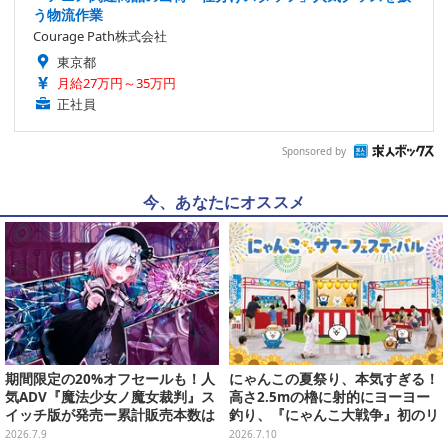
う物流作業
Courage Path株式会社
東京都
月給27万円～35万円
正社員
Sponsored by
今、あなたにオススメ
期間限定の20%オフセールも！人
にゃんこの夏祭り、本気すぎる！
気ADV『魔法少女ノ魔女裁判』ス
高さ2.5mの櫓に射的にヨーヨー
イッチ版が発売ー累計販売本数は
釣り、『にゃんこ大戦争』初のリ
60万本突破、新規描き下ろしスチ
アルイベントが全国3会場で7月よ
2026.7.9
2026.7.10