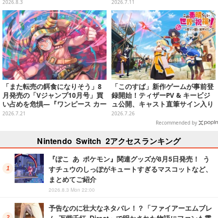
全12種が8月7日より順次提供
ION」と「エーフィ・ブラッキー
2026.8.3
2026.7.11
セット」が対象
「また転売の餌食になりそう」8
「このすば」新作ゲームが事前登
月発売の「Vジャンプ10月号」買
録開始！ティザーPV & キービジ
い占めを危惧―『ワンピース カー
ュ公開、キャスト直筆サイン入り
ド』付録中止もやまぬ不安
キャンバスアートが当たるXキャ
2026.7.21
2026.7.26
ンペーンも
Recommended by
Nintendo Switch 2アクセスランキング
『ぽこ あ ポケモン』関連グッズが8月5日発売！ う
すチュウのしっぽがキュートすぎるマスコットなど、
まとめてご紹介
2026.8.3 Mon 22:00
予告なのに壮大なネタバレ！？「ファイアーエムブレ
ム 万紫千紅 Direct」で明かされた物語にファンも震