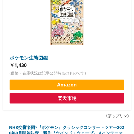
ポケモン生態図鑑
￥1,430
(価格・在庫状況は記事公開時点のものです)
Amazon
楽天市場
《茶っプリン》
NHK交響楽団×『ポケモン』クラシックコンサートツアー202
6年8月開催決定！新作『ウインド・ウェーブ』メインテーマ