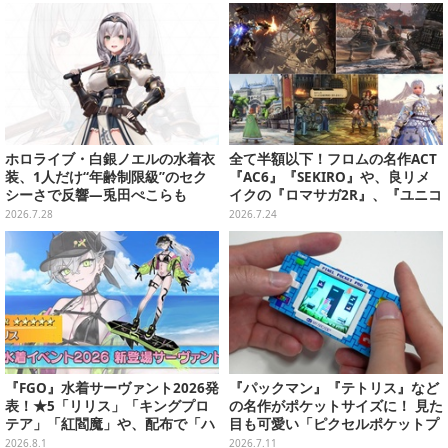
ルなどが追加
り開催
ホロライブ・白銀ノエルの水着衣
全て半額以下！フロムの名作ACT
装、1人だけ“年齢制限級”のセク
『AC6』『SEKIRO』や、良リメ
シーさで反響―兎田ぺこらも
イクの『ロマサガ2R』、『ユニコ
「こ、こんなことが許されていい
ーンオーバーロード』と『SO6』
2026.7.28
2026.7.24
のか？」と興奮隠せず
もお手頃価格に【PS Storeのお薦
めセール】
『FGO』水着サーヴァント2026発
『パックマン』『テトリス』など
表！★5「リリス」「キングプロ
の名作がポケットサイズに！ 見た
テア」「紅閻魔」や、配布で「ハ
目も可愛い「ピクセルポケットプ
ベトロット」も―今年は全7騎で
ロ」はアーケード気分を手軽に味
2026.8.1
2026.7.11