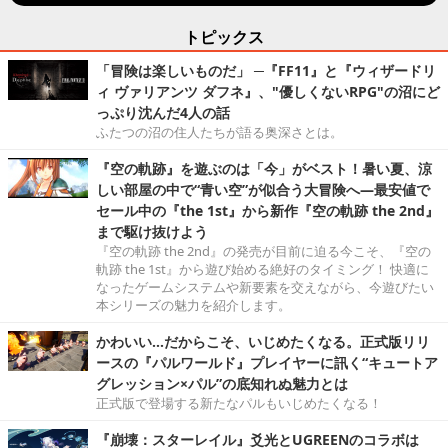
トピックス
「冒険は楽しいものだ」 ─『FF11』と『ウィザードリ
ィ ヴァリアンツ ダフネ』、"優しくないRPG"の沼にど
っぷり沈んだ4人の話
ふたつの沼の住人たちが語る奥深さとは。
『空の軌跡』を遊ぶのは「今」がベスト！暑い夏、涼
しい部屋の中で“青い空”が似合う大冒険へ―最安値で
セール中の『the 1st』から新作『空の軌跡 the 2nd』
まで駆け抜けよう
『空の軌跡 the 2nd』の発売が目前に迫る今こそ、『空の
軌跡 the 1st』から遊び始める絶好のタイミング！ 快適に
なったゲームシステムや新要素を交えながら、今遊びたい
本シリーズの魅力を紹介します。
かわいい…だからこそ、いじめたくなる。正式版リリ
ースの『パルワールド』プレイヤーに訊く“キュートア
グレッション×パル”の底知れぬ魅力とは
正式版で登場する新たなパルもいじめたくなる！
『崩壊：スターレイル』爻光とUGREENのコラボは