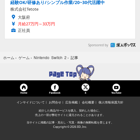
経験OK/研修あり/シンプル作業/20~30代活躍中
株式会社Tetote
大阪府
月給27万円～33万円
正社員
Sponsored by
記事
ホーム
›
ゲーム
›
Nintendo Switch 2
›
Home
Facebook
YouTube
X
インサイドについて
お問合せ
広告掲載
会社概要
個人情報保護方針
紹介した商品/サービスを購入、契約した場合に、
売上の一部が弊社サイトに還元されることがあります。
当サイトに掲載の記事・見出し・写真・画像の無断転載を禁じます。
Copyright © 2026 IID, Inc.