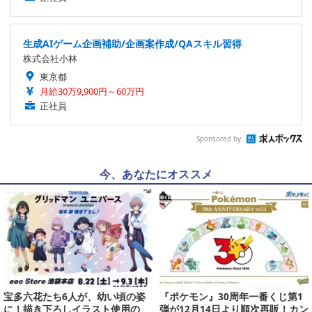
生成AIゲーム企画補助/企画案作成/QAスキル習得
株式会社小林
東京都
月給30万9,900円～60万円
正社員
Sponsored by
今、あなたにオススメ
宝多六花たち6人が、幼い頃の姿
『ポケモン』30周年一番くじ第1
に！描き下ろしイラスト使用の
弾が12月14日より順次再販！カン