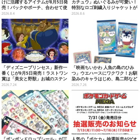
けに活躍するアイテムが8月5日発
カチュウ」ぬいぐるみが可愛い！
売！バックやポーチ、合わせて使
特別なロゴ刺繍入りジャケットが
いたいリール付きカラビナなど
オシャレ
2026.8.4
2026.8.6
「ディズニープリンセス」新作一
「映画ちいかわ 人魚の島のひみ
番くじが9月5日発売！ラストワン
つ」ウエハースにワクワク！お馴
賞は「美女と野獣」お城のステン
染みのキャラはじめ、島二郎など
ドグラス風ライト
セイレーン編カード全22種
2026.7.24
2026.7.26
「ボンボンドロップシール」が三
人気の『ポケカ』抽選販売がゲオ