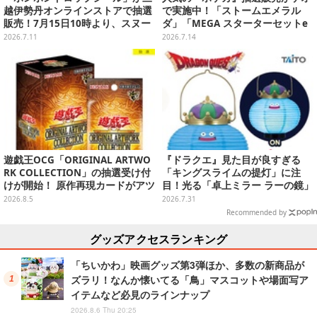
越伊勢丹オンラインストアで抽選
で実施中！「ストームエメラル
販売！7月15日10時より、スヌー
ダ」「MEGA スターターセットe
ピー4種セットを受付
x」各種の全4商品
2026.7.11
2026.7.14
遊戯王OCG「ORIGINAL ARTWO
『ドラクエ』見た目が良すぎる
RK COLLECTION」の抽選受け付
「キングスライムの提灯」に注
けが開始！ 原作再現カードがアツ
目！光る「卓上ミラー ラーの鏡」
いスペシャルパック
ほか6プライズが8月順次展開
2026.8.5
2026.7.31
Recommended by
グッズアクセスランキング
「ちいかわ」映画グッズ第3弾ほか、多数の新商品が
ズラリ！なんか懐いてる「鳥」マスコットや場面写ア
イテムなど必見のラインナップ
2026.8.6 Thu 20:25