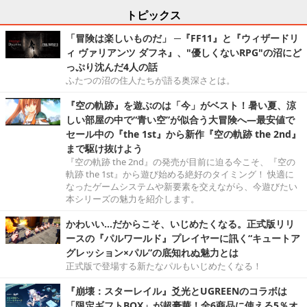
トピックス
「冒険は楽しいものだ」 ─『FF11』と『ウィザードリ
ィ ヴァリアンツ ダフネ』、"優しくないRPG"の沼にど
っぷり沈んだ4人の話
ふたつの沼の住人たちが語る奥深さとは。
『空の軌跡』を遊ぶのは「今」がベスト！暑い夏、涼
しい部屋の中で“青い空”が似合う大冒険へ―最安値で
セール中の『the 1st』から新作『空の軌跡 the 2nd』
まで駆け抜けよう
『空の軌跡 the 2nd』の発売が目前に迫る今こそ、『空の
軌跡 the 1st』から遊び始める絶好のタイミング！ 快適に
なったゲームシステムや新要素を交えながら、今遊びたい
本シリーズの魅力を紹介します。
かわいい…だからこそ、いじめたくなる。正式版リリ
ースの『パルワールド』プレイヤーに訊く“キュートア
グレッション×パル”の底知れぬ魅力とは
正式版で登場する新たなパルもいじめたくなる！
『崩壊：スターレイル』爻光とUGREENのコラボは
「限定ギフトBOX」が超豪華！全6商品に使える5％オ