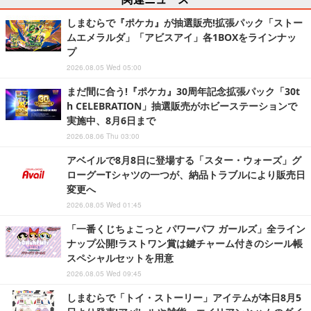
しまむらで『ポケカ』が抽選販売!拡張パック「ストー
ムエメラルダ」「アビスアイ」各1BOXをラインナッ
プ
2026.08.05 Wed 05:00
まだ間に合う!『ポケカ』30周年記念拡張パック「30t
h CELEBRATION」抽選販売がホビーステーションで
実施中、8月6日まで
2026.08.06 Thu 03:00
アベイルで8月8日に登場する「スター・ウォーズ」グ
ローグーTシャツの一つが、納品トラブルにより販売日
変更へ
2026.08.05 Wed 01:45
「一番くじちょこっと パワーパフ ガールズ」全ライン
ナップ公開!ラストワン賞は鍵チャーム付きのシール帳
スペシャルセットを用意
2026.08.05 Wed 09:45
しまむらで「トイ・ストーリー」アイテムが本日8月5