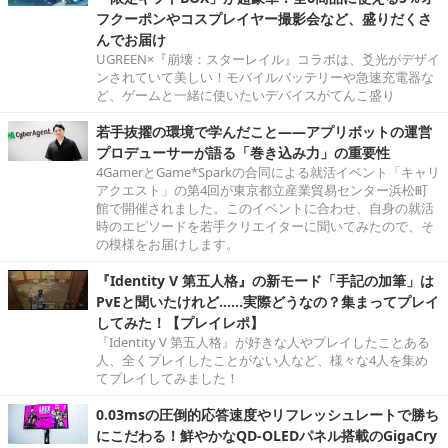
フクーポンやコスプレイヤー撮影会など、盛りだくさ
んでお届け
UGREEN×『崩壊：スターレイル』コラボは、爻光がデザイ
ンされていて美しい！モバイルバッテリーや急速充電器な
ど、ゲームと一緒に使いたいデバイスがてんこ盛り
若手抜擢の環境で学んだこと――アプリボットの運営
プロデューサーが語る「巻き込み力」の重要性
4GamerとGame*Sparkの合同による就活イベント「キャリ
アクエスト」の第4回が東京都立産業貿易センター浜松町
館で開催されました。このイベントに合わせ、自身の就活
時のエピソードを若手クリエイターに聞いてみたので、そ
の模様をお届けします。
『Identity V 第五人格』の新モード「手記の加筆」は
PvEと聞いたけれど……実際どうなの？集まってプレイ
してみた！【プレイレポ】
『Identity V 第五人格』が好きな人やプレイしたことある
人、全くプレイしたことがない人など、様々な4人を集め
てプレイしてみました！
0.03msの圧倒的応答速度やリフレッシュレートで勝ち
にこだわる！鮮やかなQD-OLEDパネル搭載のGigaCry