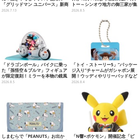
「グリッドマン ユニバース」新商
トー～シンオウ地方の御三家が集
品が8月22日発売
まった時計、ぬいぐるみなど記念
2026.7.13
2026.8.5
グッズ盛りだくさん
「ドラゴンボール」バイクに乗っ
「トイ・ストーリー5」“パッケー
た「孫悟空＆ブルマ」フィギュア
ジ入り”チャームがガシャポン展
が限定復刻！ミラーを本物の鏡風
開！ウッディやリリーパッドなど
や、ブルマの目元が映りこむ描写
全5種、裏面はキャラクターごと
2026.8.5
2026.8.4
にできるステッカーを収録
に異なるデザイン
しまむらで「PEANUTS」お出か
「N響×ポケモン」開催記念「ピ