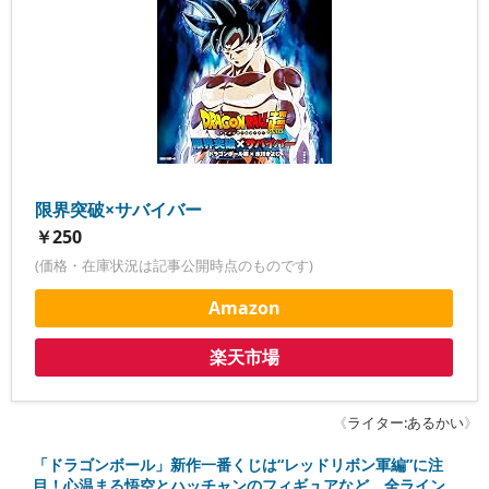
限界突破×サバイバー
￥250
(価格・在庫状況は記事公開時点のものです)
Amazon
楽天市場
《
ライター:あるかい
》
「ドラゴンボール」新作一番くじは“レッドリボン軍編”に注
目！心温まる悟空とハッチャンのフィギュアなど、全ライン