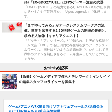
sta「EX-GDQ271UEL」はFPSゲーマー注目の武器
「EX-GDQ271UEL」の魅力であるQD-OLEDパネルの圧倒的
な見やすさや応答速度を、『Apex Legends』で体感しま
す。
「まずやってみる」がアークシステムワークスの流
儀。世界を席巻する2.5D格闘ゲームの開発の裏側と、
求める人物像【キャリアクエスト】
『ギルティギア』シリーズなどで知られ、世界的な格闘ゲ
ーム大会「EVO」でも圧倒的な存在感を放つアークシステ
ムワークス。同社はどのような組織体制で、いかにして世
界中のファンを熱狂させるゲームを生み出しているのでし
ょうか。
おすすめ記事
【急募】ゲームメディアで僕らとテレワーク！インサイド
の編集スタッフorライターを募集中
ゲーム/アニメ/VFX業界向けソフトウェアセールス/退職金あ
り/土日祝休みあり/社会保険完備