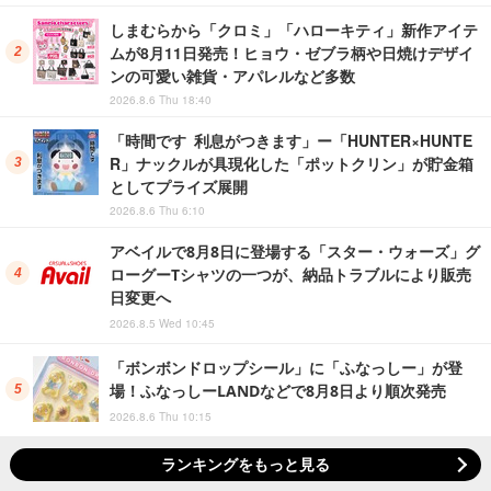
しまむらから「クロミ」「ハローキティ」新作アイテ
ムが8月11日発売！ヒョウ・ゼブラ柄や日焼けデザイ
ンの可愛い雑貨・アパレルなど多数
2026.8.6 Thu 18:40
「時間です 利息がつきます」ー「HUNTER×HUNTE
R」ナックルが具現化した「ポットクリン」が貯金箱
としてプライズ展開
2026.8.6 Thu 6:10
アベイルで8月8日に登場する「スター・ウォーズ」グ
ローグーTシャツの一つが、納品トラブルにより販売
日変更へ
2026.8.5 Wed 10:45
「ボンボンドロップシール」に「ふなっしー」が登
場！ふなっしーLANDなどで8月8日より順次発売
2026.8.6 Thu 10:15
ランキングをもっと見る