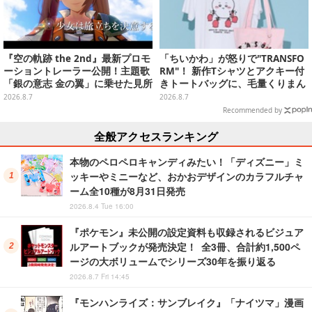
『空の軌跡 the 2nd』最新プロモ
「ちいかわ」が怒りで"TRANSFO
ーショントレーラー公開！主題歌
RM"！ 新作Tシャツとアクキー付
「銀の意志 金の翼」に乗せた見所
きトートバッグに、毛量くりまん
満載の映像に
じゅうなど全6アイテムが仲間入
2026.8.7
2026.8.7
り
Recommended by
全般アクセスランキング
本物のペロペロキャンディみたい！「ディズニー」ミ
ッキーやミニーなど、おかおデザインのカラフルチャ
ーム全10種が8月31日発売
2026.8.4 Tue 16:00
『ポケモン』未公開の設定資料も収録されるビジュア
ルアートブックが発売決定！ 全3冊、合計約1,500ペ
ージの大ボリュームでシリーズ30年を振り返る
2026.8.7 Fri 14:45
『モンハンライズ：サンブレイク』「ナイツマ」漫画