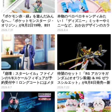
『ポケモン赤・緑』を遊んだみん
本物のペロペロキャンディみた
なへ…「ポケットモンスター ジ・
い！「ディズニー」ミッキーやミ
オリジン」が8月2日19時、BS1
ニーなど、おかおデザインのカラ
2・日曜アニメ劇場で放送！
フルチャーム全10種が8月31日発
2026.7.31
2026.8.4
売
『崩壊：スターレイル』ファイノ
待望のセット！「RG アカツキガ
ンの1/8スケールフィギュアが予
ンダム(オオワシ装備) & HG ゼウ
約受付中！ロングコートにはメタ
スシルエット」が8月8日発売―新
リック塗装を施し、高級感を演出
規造形の股関節強化パーツも付属
2026.8.7
2026.7.22