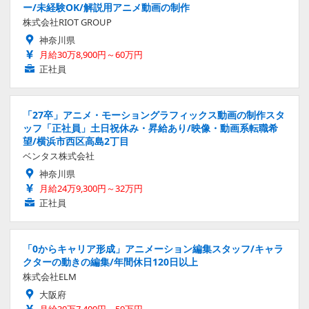
ー/未経験OK/解説用アニメ動画の制作
株式会社RIOT GROUP
神奈川県
月給30万8,900円～60万円
正社員
「27卒」アニメ・モーショングラフィックス動画の制作スタ
ッフ「正社員」土日祝休み・昇給あり/映像・動画系転職希
望/横浜市西区高島2丁目
ベンタス株式会社
神奈川県
月給24万9,300円～32万円
正社員
「0からキャリア形成」アニメーション編集スタッフ/キャラ
クターの動きの編集/年間休日120日以上
株式会社ELM
大阪府
月給30万7,400円～59万円