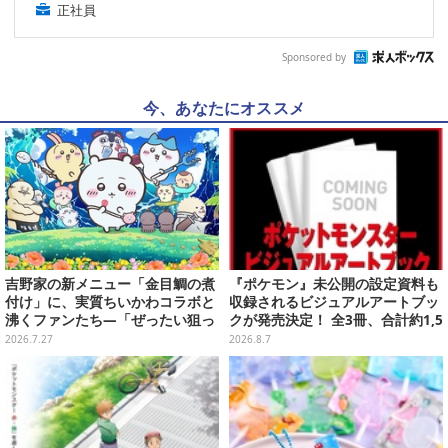
正社員
Sponsored by
今、あなたにオススメ
吉野家の新メニュー「金目鯛の煮
『ポケモン』未公開の設定資料も
付け」に、実質ちいかわコラボと
収録されるビジュアルアートブッ
沸くファンたち―「ぜったい狙っ
クが発売決定！ 全3冊、合計約1,5
ただろ！」「映画公開のタイミン
00ページの大ボリュームでシリー
2026.7.27
2026.8.7
グで妙だな？」
ズ30年を振り返る