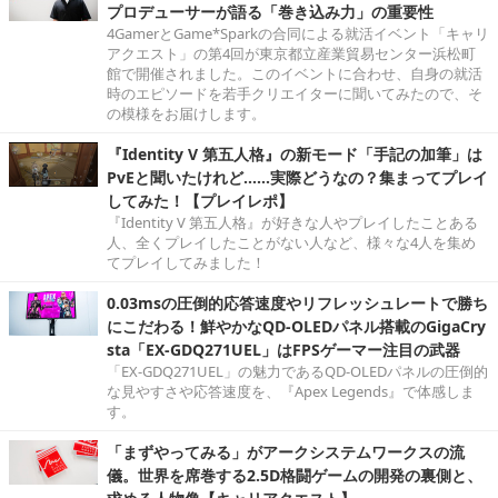
プロデューサーが語る「巻き込み力」の重要性
4GamerとGame*Sparkの合同による就活イベント「キャリ
アクエスト」の第4回が東京都立産業貿易センター浜松町
館で開催されました。このイベントに合わせ、自身の就活
時のエピソードを若手クリエイターに聞いてみたので、そ
の模様をお届けします。
『Identity V 第五人格』の新モード「手記の加筆」は
PvEと聞いたけれど……実際どうなの？集まってプレイ
してみた！【プレイレポ】
『Identity V 第五人格』が好きな人やプレイしたことある
人、全くプレイしたことがない人など、様々な4人を集め
てプレイしてみました！
0.03msの圧倒的応答速度やリフレッシュレートで勝ち
にこだわる！鮮やかなQD-OLEDパネル搭載のGigaCry
sta「EX-GDQ271UEL」はFPSゲーマー注目の武器
「EX-GDQ271UEL」の魅力であるQD-OLEDパネルの圧倒的
な見やすさや応答速度を、『Apex Legends』で体感しま
す。
「まずやってみる」がアークシステムワークスの流
儀。世界を席巻する2.5D格闘ゲームの開発の裏側と、