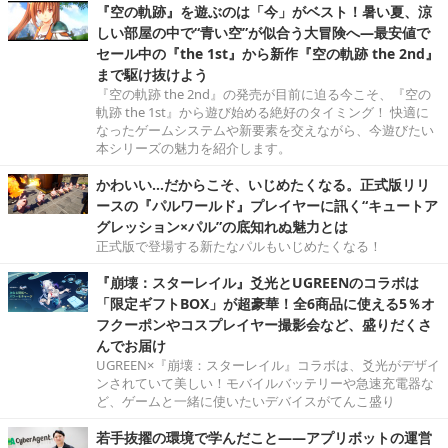
『空の軌跡』を遊ぶのは「今」がベスト！暑い夏、涼
しい部屋の中で“青い空”が似合う大冒険へ―最安値で
セール中の『the 1st』から新作『空の軌跡 the 2nd』
まで駆け抜けよう
『空の軌跡 the 2nd』の発売が目前に迫る今こそ、『空の
軌跡 the 1st』から遊び始める絶好のタイミング！ 快適に
なったゲームシステムや新要素を交えながら、今遊びたい
本シリーズの魅力を紹介します。
かわいい…だからこそ、いじめたくなる。正式版リリ
ースの『パルワールド』プレイヤーに訊く“キュートア
グレッション×パル”の底知れぬ魅力とは
正式版で登場する新たなパルもいじめたくなる！
『崩壊：スターレイル』爻光とUGREENのコラボは
「限定ギフトBOX」が超豪華！全6商品に使える5％オ
フクーポンやコスプレイヤー撮影会など、盛りだくさ
んでお届け
UGREEN×『崩壊：スターレイル』コラボは、爻光がデザイ
ンされていて美しい！モバイルバッテリーや急速充電器な
ど、ゲームと一緒に使いたいデバイスがてんこ盛り
若手抜擢の環境で学んだこと――アプリボットの運営