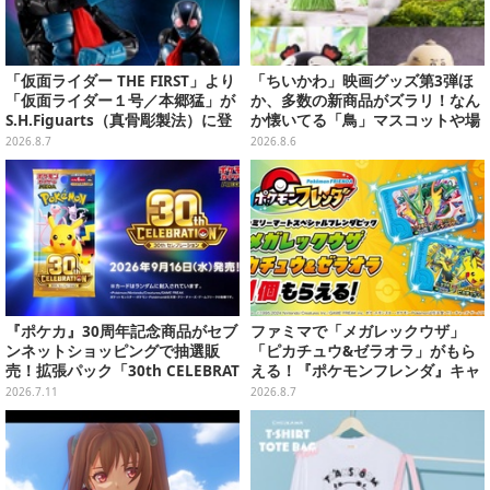
「仮面ライダー THE FIRST」より
「ちいかわ」映画グッズ第3弾ほ
「仮面ライダー１号／本郷猛」が
か、多数の新商品がズラリ！なん
S.H.Figuarts（真骨彫製法）に登
か懐いてる「鳥」マスコットや場
場！8月18日より予約受付開始
面写アイテムなど必見のラインナ
2026.8.7
2026.8.6
ップ
『ポケカ』30周年記念商品がセブ
ファミマで「メガレックウザ」
ンネットショッピングで抽選販
「ピカチュウ&ゼラオラ」がもら
売！拡張パック「30th CELEBRAT
える！『ポケモンフレンダ』キャ
ION」と「エーフィ・ブラッキー
ンペーンが8月11日開始
2026.7.11
2026.8.7
セット」が対象