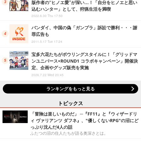
版作者の“ヒノエ愛”が深い…！「自分をヒノエと思い
込むハンター」として、狩猟生活を満喫
2022.6.30 Thu 17:50
バンダイ、中国の偽「ガンプラ」訴訟で勝利・・・謝
罪広告も
2011.5.17 Tue 17:24
宝多六花たちがボウリングスタイルに！「グリッドマ
ンユニバース×ROUND1 コラボキャンペーン」開催決
定、企画やグッズ販売を実施
2026.7.22 Wed 20:45
ランキングをもっと見る
トピックス
「冒険は楽しいものだ」 ─『FF11』と『ウィザードリ
ィ ヴァリアンツ ダフネ』、"優しくないRPG"の沼にど
っぷり沈んだ4人の話
ふたつの沼の住人たちが語る奥深さとは。