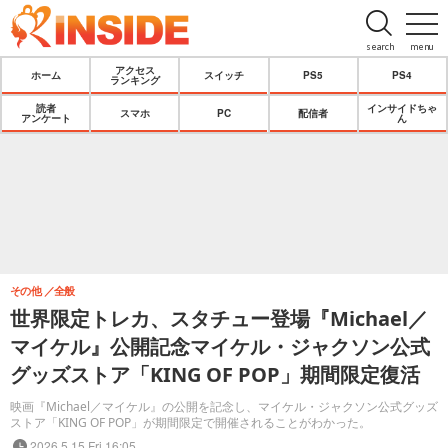
search
menu
アクセス
ホーム
スイッチ
PS5
PS4
ランキング
読者
インサイドちゃ
スマホ
PC
配信者
アンケート
ん
その他
全般
世界限定トレカ、スタチュー登場『Michael／
マイケル』公開記念マイケル・ジャクソン公式
グッズストア「KING OF POP」期間限定復活
映画『Michael／マイケル』の公開を記念し、マイケル・ジャクソン公式グッズ
ストア「KING OF POP」が期間限定で開催されることがわかった。
2026.5.15 Fri 16:05