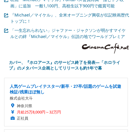
画」に追加 一般1,100円、高校生以下900円で鑑賞可能
『Michael／マイケル』、全米オープニング興収が伝記映画歴代
トップに！
「一生忘れられない」ジャファー・ジャクソンが明かすマイケ
ルとの絆『Michael／マイケル』伝説の地でワールドプレミア
カバー、『ホロアース』のサービス終了を発表―「ホロライ
ブ」のメタバース企画としてリリースも約1年で幕
人気ゲームプレイテスター/新卒・27卒/話題のゲームを試遊
検証/残業ほぼ無し
株式会社大斗
神奈川県
月給25万8,000円～32万円
正社員