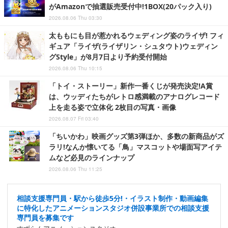
がAmazonで抽選販売受付中!1BOX(20パック入り)
2026.08.06 Thu 03:30
太ももにも目が惹かれるウェディング姿のライザ! フィ
ギュア「ライザ(ライザリン・シュタウト)ウェディン
グStyle」が8月7日より予約受付開始
2026.08.06 Thu 10:15
「トイ・ストーリー」新作一番くじが発売決定!A賞
は、ウッディたちがレトロ感満載のアナログレコード
上を走る姿で立体化 2枚目の写真・画像
2026.08.07 Fri 03:40
「ちいかわ」映画グッズ第3弾ほか、多数の新商品がズ
ラリ!なんか懐いてる「鳥」マスコットや場面写アイテ
ムなど必見のラインナップ
2026.08.06 Thu 11:25
相談支援専門員・駅から徒歩5分!・イラスト制作・動画編集
に特化したアニメーションスタジオ併設事業所での相談支援
専門員を募集です