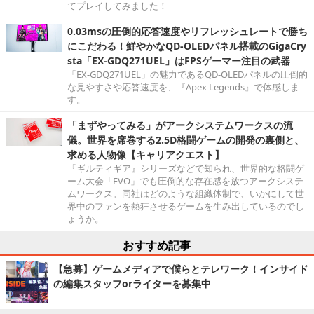
てプレイしてみました！
0.03msの圧倒的応答速度やリフレッシュレートで勝ち
にこだわる！鮮やかなQD-OLEDパネル搭載のGigaCry
sta「EX-GDQ271UEL」はFPSゲーマー注目の武器
「EX-GDQ271UEL」の魅力であるQD-OLEDパネルの圧倒的
な見やすさや応答速度を、『Apex Legends』で体感しま
す。
「まずやってみる」がアークシステムワークスの流
儀。世界を席巻する2.5D格闘ゲームの開発の裏側と、
求める人物像【キャリアクエスト】
『ギルティギア』シリーズなどで知られ、世界的な格闘ゲ
ーム大会「EVO」でも圧倒的な存在感を放つアークシステ
ムワークス。同社はどのような組織体制で、いかにして世
界中のファンを熱狂させるゲームを生み出しているのでし
ょうか。
おすすめ記事
【急募】ゲームメディアで僕らとテレワーク！インサイド
の編集スタッフorライターを募集中