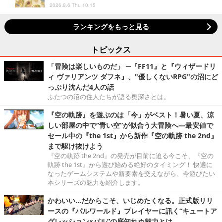
2026.8.6 Thu 10:15
ランキングをもっと見る
トピックス
「冒険は楽しいものだ」 ─『FF11』と『ウィザードリ
ィ ヴァリアンツ ダフネ』、"優しくないRPG"の沼にど
っぷり沈んだ4人の話
ふたつの沼の住人たちが語る奥深さとは。
『空の軌跡』を遊ぶのは「今」がベスト！暑い夏、涼
しい部屋の中で“青い空”が似合う大冒険へ―最安値で
セール中の『the 1st』から新作『空の軌跡 the 2nd』
まで駆け抜けよう
『空の軌跡 the 2nd』の発売が目前に迫る今こそ、『空の
軌跡 the 1st』から遊び始める絶好のタイミング！ 快適に
なったゲームシステムや新要素を交えながら、今遊びたい
本シリーズの魅力を紹介します。
かわいい…だからこそ、いじめたくなる。正式版リリ
ースの『パルワールド』プレイヤーに訊く“キュートア
グレッション×パル”の底知れぬ魅力とは