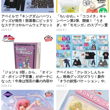
アベイルで『キングダムハーツ』
「ちいかわ」×「ココイチ」キャ
グッズが発売！部屋着にピッタリ
ンペーン第2弾、開催！「うさ
なステテコやルームウェアセット
ぎ」や「モモンガ」のスプーン置
きをGETしよう
2026.8.7
2026.8.7
「ジョジョ 3部」から、「オイン
アベイルに「クレヨンしんちゃ
ゴ・ボインゴ予言書」がポーチに
ん」映画グッズがズラリ！新作
なった！中身は預言の書の内容や
「オラの妖怪バケ～ション」や、
アニメ総柄デザインをプリント
「ヘンダーランド」「暗黒タマタ
2026.8.6
2026.8.7
マ」などをフィーチャー