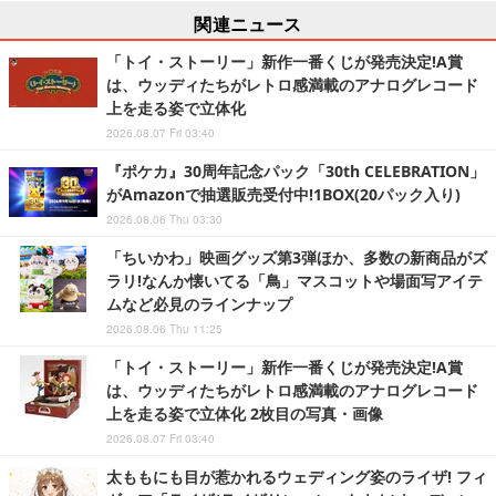
関連ニュース
「トイ・ストーリー」新作一番くじが発売決定!A賞
は、ウッディたちがレトロ感満載のアナログレコード
上を走る姿で立体化
2026.08.07 Fri 03:40
『ポケカ』30周年記念パック「30th CELEBRATION」
がAmazonで抽選販売受付中!1BOX(20パック入り)
2026.08.06 Thu 03:30
「ちいかわ」映画グッズ第3弾ほか、多数の新商品がズ
ラリ!なんか懐いてる「鳥」マスコットや場面写アイテ
ムなど必見のラインナップ
2026.08.06 Thu 11:25
「トイ・ストーリー」新作一番くじが発売決定!A賞
は、ウッディたちがレトロ感満載のアナログレコード
上を走る姿で立体化 2枚目の写真・画像
2026.08.07 Fri 03:40
太ももにも目が惹かれるウェディング姿のライザ! フィ