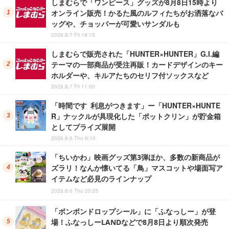
しまむらで「ワンピース」グッズが8月8日15時より
オンライン販売！かるた風のルフィたちがお洒落なバ
ッグや、チョッパーが可愛いサンダルも
2026.8.7 Fri 18:15
しまむらで販売された「HUNTER×HUNTER」G.I.編
テーマの一部商品が受注再販！カードデザインのキー
ホルダーや、キルアたちのセリフ付ソックスなど
2026.8.7 Fri 11:00
「時間です 利息がつきます」ー「HUNTER×HUNTE
R」ナックルが具現化した「ポットクリン」が貯金箱
としてプライズ展開
2026.8.6 Thu 6:10
「ちいかわ」映画グッズ第3弾ほか、多数の新商品が
ズラリ！なんか懐いてる「鳥」マスコットや場面写ア
イテムなど必見のラインナップ
2026.8.6 Thu 20:25
「ボンボンドロップシール」に「ふなっしー」が登
場！ふなっしーLANDなどで8月8日より順次発売