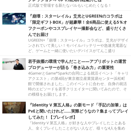
正式版で登場する新たなパルもいじめたくなる！
『崩壊：スターレイル』爻光とUGREENのコラボは
「限定ギフトBOX」が超豪華！全6商品に使える5％オ
フクーポンやコスプレイヤー撮影会など、盛りだくさ
んでお届け
UGREEN×『崩壊：スターレイル』コラボは、爻光がデザイ
ンされていて美しい！モバイルバッテリーや急速充電器な
ど、ゲームと一緒に使いたいデバイスがてんこ盛り
若手抜擢の環境で学んだこと――アプリボットの運営
プロデューサーが語る「巻き込み力」の重要性
4GamerとGame*Sparkの合同による就活イベント「キャリ
アクエスト」の第4回が東京都立産業貿易センター浜松町
館で開催されました。このイベントに合わせ、自身の就活
時のエピソードを若手クリエイターに聞いてみたので、そ
の模様をお届けします。
『Identity V 第五人格』の新モード「手記の加筆」は
PvEと聞いたけれど……実際どうなの？集まってプレイ
してみた！【プレイレポ】
『Identity V 第五人格』が好きな人やプレイしたことある
人、全くプレイしたことがない人など、様々な4人を集め