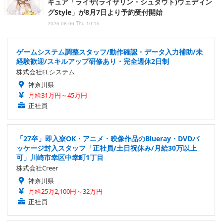
ギュア「ライザ(ライザリン・シュタウト)ウェディン
グStyle」が8月7日より予約受付開始
2026.08.06 Thu 10:15
ゲームシステム調整スタッフ/動作確認・データ入力補助/未
経験歓迎/スキルアップ研修あり・完全週休2日制
株式会社ELシステム
神奈川県
月給31万円～45万円
正社員
「27卒」即入寮OK・アニメ・映像作品のBlueray・DVDパ
ッケージ封入スタッフ「正社員/土日祝休み/月給30万以上
可」川崎市幸区中幸町1丁目
株式会社Creer
神奈川県
月給25万2,100円～32万円
正社員