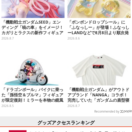
「機動戦士ガンダムSEED」エン
「ボンボンドロップシール」に
ディング「暁の車」をイメージ！
「ふなっしー」が登場！ふなっし
カガリとラクスの新作フィギュア
ーLANDなどで8月8日より順次発
がプライズに
売
2026.8.7
2026.8.6
「ドラゴンボール」バイクに乗っ
「機動戦士ガンダム」がアウトド
た「孫悟空＆ブルマ」フィギュア
アブランド「NANGA」コラボ！
が限定復刻！ミラーを本物の鏡風
完売していた「ガンダムの盾型寝
や、ブルマの目元が映りこむ描写
袋」も2次受注開始
2026.8.5
2026.8.7
にできるステッカーを収録
Recommended by
グッズアクセスランキング