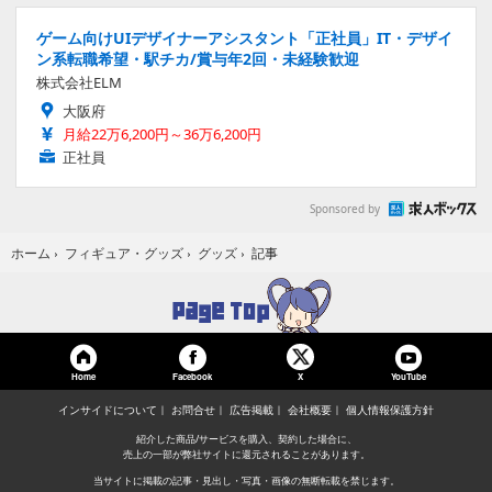
ゲーム向けUIデザイナーアシスタント「正社員」IT・デザイ
ン系転職希望・駅チカ/賞与年2回・未経験歓迎
株式会社ELM
大阪府
月給22万6,200円～36万6,200円
正社員
Sponsored by
記事
ホーム
›
フィギュア・グッズ
›
グッズ
›
Home
Facebook
YouTube
X
インサイドについて
お問合せ
広告掲載
会社概要
個人情報保護方針
紹介した商品/サービスを購入、契約した場合に、
売上の一部が弊社サイトに還元されることがあります。
当サイトに掲載の記事・見出し・写真・画像の無断転載を禁じます。