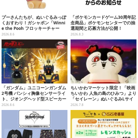
プーさんたちが、ぬいぐるみっぽ
「ポケモンカードゲーム30周年記
くおすわり！ガシャポン「Winni
念商品」ポケモンセンターでの抽
e the Pooh フロッキーチャー
選期間と応募方法が公開！
ム」ふわふわでどれも可愛い全4
2026.8.6
2026.8.3
種
「ガンダム」ユニコーンガンダム
ちいかわマーケット限定！「映画
2号機 バンシィ胸像センサーライ
ちいかわ 人魚の島のひみつ」より
ト、ジオングヘッド型スピーカー
「セイレーン」ぬいぐるみLサイ
が順次プライズ展開！
ズが7月24日より予約開始
2026.8.6
2026.7.8