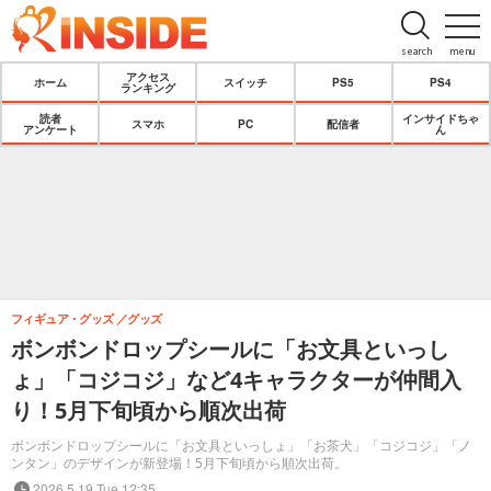
search
menu
アクセス
ホーム
スイッチ
PS5
PS4
ランキング
読者
インサイドちゃ
スマホ
PC
配信者
アンケート
ん
フィギュア・グッズ
グッズ
ボンボンドロップシールに「お文具といっし
ょ」「コジコジ」など4キャラクターが仲間入
り！5月下旬頃から順次出荷
ボンボンドロップシールに「お文具といっしょ」「お茶犬」「コジコジ」「ノ
ンタン」のデザインが新登場！5月下旬頃から順次出荷。
2026.5.19 Tue 12:35