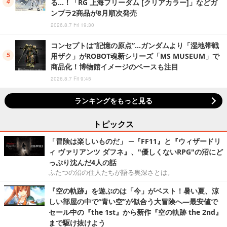
る…！「RG 上海フリーダム [クリアカラー]」などガ
ンプラ2商品が8月順次発売
2026.8.7 Fri 19:30
コンセプトは“記憶の原点”…ガンダムより「湿地帯戦
用ザク」がROBOT魂新シリーズ「MS MUSEUM」で
商品化！博物館イメージのベースも注目
2026.8.7 Fri 9:45
ランキングをもっと見る
トピックス
「冒険は楽しいものだ」 ─『FF11』と『ウィザードリ
ィ ヴァリアンツ ダフネ』、"優しくないRPG"の沼にど
っぷり沈んだ4人の話
ふたつの沼の住人たちが語る奥深さとは。
『空の軌跡』を遊ぶのは「今」がベスト！暑い夏、涼
しい部屋の中で“青い空”が似合う大冒険へ―最安値で
セール中の『the 1st』から新作『空の軌跡 the 2nd』
まで駆け抜けよう