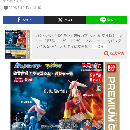
第5週発売！
2026.5.19 Tue 13:40
シェア
ポスト
送る
ガシャポン『ポケモン』90φカプセル「組立可動！」シ
リーズ第6弾！「ゲッコウガ」「バシャーモ」をビッグ
サイズ＆ハイクオリティに立体化
全 3 枚
拡大写真