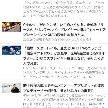
『空の軌跡 the 2nd』の発売が目前に迫る今こそ、『空の
軌跡 the 1st』から遊び始める絶好のタイミング！ 快適に
なったゲームシステムや新要素を交えながら、今遊びたい
本シリーズの魅力を紹介します。
かわいい…だからこそ、いじめたくなる。正式版リリ
ースの『パルワールド』プレイヤーに訊く“キュートア
グレッション×パル”の底知れぬ魅力とは
正式版で登場する新たなパルもいじめたくなる！
『崩壊：スターレイル』爻光とUGREENのコラボは
「限定ギフトBOX」が超豪華！全6商品に使える5％オ
フクーポンやコスプレイヤー撮影会など、盛りだくさ
んでお届け
UGREEN×『崩壊：スターレイル』コラボは、爻光がデザイ
ンされていて美しい！モバイルバッテリーや急速充電器な
ど、ゲームと一緒に使いたいデバイスがてんこ盛り
若手抜擢の環境で学んだこと――アプリボットの運営
プロデューサーが語る「巻き込み力」の重要性
4GamerとGame*Sparkの合同による就活イベント「キャリ
アクエスト」の第4回が東京都立産業貿易センター浜松町
館で開催されました。このイベントに合わせ、自身の就活