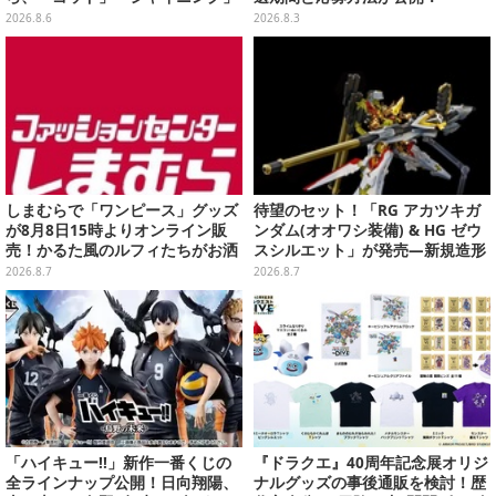
まで
2026.8.6
2026.8.3
しまむらで「ワンピース」グッズ
待望のセット！「RG アカツキガ
が8月8日15時よりオンライン販
ンダム(オオワシ装備) & HG ゼウ
売！かるた風のルフィたちがお洒
スシルエット」が発売―新規造形
落なバッグや、チョッパーが可愛
の股関節強化パーツも付属
2026.8.7
2026.8.7
いサンダルも
「ハイキュー!!」新作一番くじの
『ドラクエ』40周年記念展オリジ
全ラインナップ公開！日向翔陽、
ナルグッズの事後通販を検討！歴