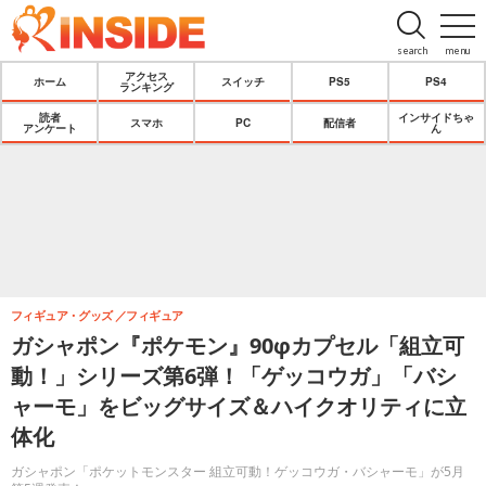
search
menu
アクセス
ホーム
スイッチ
PS5
PS4
ランキング
読者
インサイドちゃ
スマホ
PC
配信者
アンケート
ん
フィギュア・グッズ
フィギュア
ガシャポン『ポケモン』90φカプセル「組立可
動！」シリーズ第6弾！「ゲッコウガ」「バシ
ャーモ」をビッグサイズ＆ハイクオリティに立
体化
ガシャポン「ポケットモンスター 組立可動！ゲッコウガ・バシャーモ」が5月