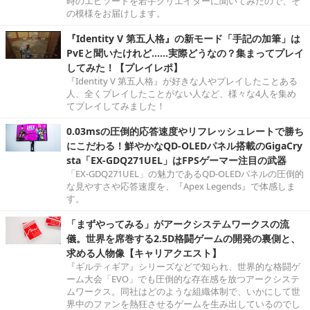
時のエピソードを若手クリエイターに聞いてみたので、そ
の模様をお届けします。
『Identity V 第五人格』の新モード「手記の加筆」は
PvEと聞いたけれど……実際どうなの？集まってプレイ
してみた！【プレイレポ】
『Identity V 第五人格』が好きな人やプレイしたことある
人、全くプレイしたことがない人など、様々な4人を集め
てプレイしてみました！
0.03msの圧倒的応答速度やリフレッシュレートで勝ち
にこだわる！鮮やかなQD-OLEDパネル搭載のGigaCry
sta「EX-GDQ271UEL」はFPSゲーマー注目の武器
「EX-GDQ271UEL」の魅力であるQD-OLEDパネルの圧倒的
な見やすさや応答速度を、『Apex Legends』で体感しま
す。
「まずやってみる」がアークシステムワークスの流
儀。世界を席巻する2.5D格闘ゲームの開発の裏側と、
求める人物像【キャリアクエスト】
『ギルティギア』シリーズなどで知られ、世界的な格闘ゲ
ーム大会「EVO」でも圧倒的な存在感を放つアークシステ
ムワークス。同社はどのような組織体制で、いかにして世
界中のファンを熱狂させるゲームを生み出しているのでし