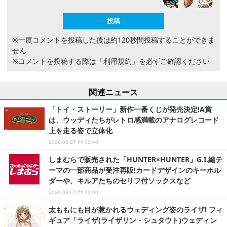
※一度コメントを投稿した後は約120秒間投稿することができま
せん
※コメントを投稿する際は
「利用規約」
を必ずご確認ください
関連ニュース
「トイ・ストーリー」新作一番くじが発売決定!A賞
は、ウッディたちがレトロ感満載のアナログレコード
上を走る姿で立体化
2026.08.07 Fri 03:40
しまむらで販売された「HUNTER×HUNTER」G.I.編テ
ーマの一部商品が受注再販!カードデザインのキーホル
ダーや、キルアたちのセリフ付ソックスなど
2026.08.07 Fri 02:00
太ももにも目が惹かれるウェディング姿のライザ! フィ
ギュア「ライザ(ライザリン・シュタウト)ウェディン