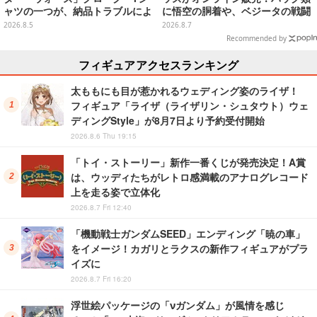
ャツの一つが、納品トラブルによ
に悟空の胴着や、ベジータの戦闘
り販売日変更へ
服を大胆デザイン
2026.8.5
2026.8.7
Recommended by
フィギュアアクセスランキング
太ももにも目が惹かれるウェディング姿のライザ！
フィギュア「ライザ（ライザリン・シュタウト）ウェ
ディングStyle」が8月7日より予約受付開始
2026.8.6 Thu 19:15
「トイ・ストーリー」新作一番くじが発売決定！A賞
は、ウッディたちがレトロ感満載のアナログレコード
上を走る姿で立体化
2026.8.7 Fri 12:40
「機動戦士ガンダムSEED」エンディング「暁の車」
をイメージ！カガリとラクスの新作フィギュアがプラ
イズに
2026.8.7 Fri 16:20
浮世絵パッケージの「νガンダム」が風情を感じ