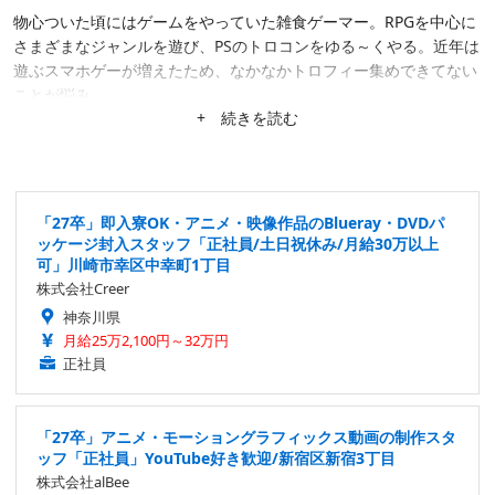
物心ついた頃にはゲームをやっていた雑食ゲーマー。RPGを中心に
さまざまなジャンルを遊び、PSのトロコンをゆる～くやる。近年は
遊ぶスマホゲーが増えたため、なかなかトロフィー集めできてない
ことが悩み。
+ 続きを読む
「27卒」即入寮OK・アニメ・映像作品のBlueray・DVDパ
ッケージ封入スタッフ「正社員/土日祝休み/月給30万以上
可」川崎市幸区中幸町1丁目
株式会社Creer
神奈川県
月給25万2,100円～32万円
正社員
「27卒」アニメ・モーショングラフィックス動画の制作スタ
ッフ「正社員」YouTube好き歓迎/新宿区新宿3丁目
株式会社alBee