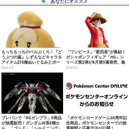
今、あなたにオススメ
もっちもっちのベルぶくろ！『ど
「ワンピース」“新四皇”が集結！
うぶつの森』しずえなどキャラ＆
ガシャポンフィギュア「HG」シ
アイテム計8種ぬいぐるみとボー
リーズ第2弾が8月第5週発売、集
ルチェーン付きマスコットが発売
めて並べたくなるクオリティ
2026.8.8
2026.8.5
プレバンで「RGガンプラ」9商品
「ポケモンカードゲーム30周年記
が抽選販売！ガンダムW系6種か
念商品」ポケモンセンターでの抽
ら、「ゴッド」「シャイニング」
選期間と応募方法が公開！