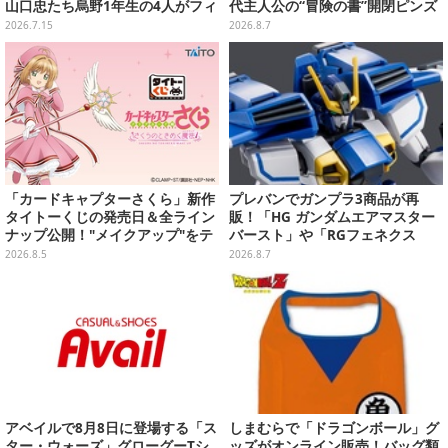
山口忠たち烏野1年生の4人がフィ
代主人公の“冒険の書”開閉ピンズ
ギュアで集合
をはじめ、ユニークなＴシャツや
2026.7.15
2026.8.7
雑貨など
「カードキャプターさくら」新作
プレバンでガンプラ3商品が再
タイトーくじの発売日＆全ライン
販！「HG ガンダムエアマスター
ナップ公開！"メイクアップ"をテ
バースト」や「RGフェネクス
ーマに、日常でも使いたくなるア
（ナラティブVer.）」も
2026.8.5
2026.8.7
イテムがズラリ
アベイルで8月8日に登場する「ス
しまむらで「ドラゴンボール」グ
ター・ウォーズ」グローグーTシ
ッズがオンライン販売！バッグ類