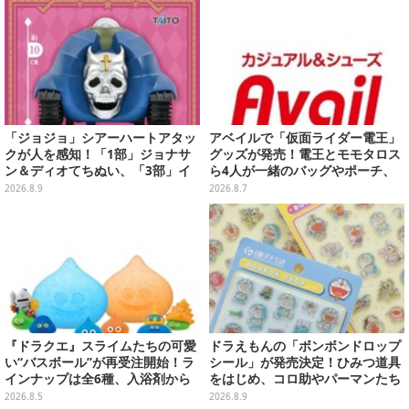
「ジョジョ」シアーハートアタッ
アベイルで「仮面ライダー電王」
クが人を感知！「1部」ジョナサ
グッズが発売！電王とモモタロス
ン＆ディオてちぬい、「3部」イ
ら4人が一緒のバッグやポーチ、
ギー＆クリームのなりきり帽子な
収納ボックスも
2026.8.9
2026.8.7
どもプライズ展開
『ドラクエ』スライムたちの可愛
ドラえもんの「ボンボンドロップ
い“バスボール”が再受注開始！ラ
シール」が発売決定！ひみつ道具
インナップは全6種、入浴剤から
をはじめ、コロ助やパーマンたち
モンスターのフィギュアが出てく
「藤子・F・不二雄」キャラも収
2026.8.5
2026.8.9