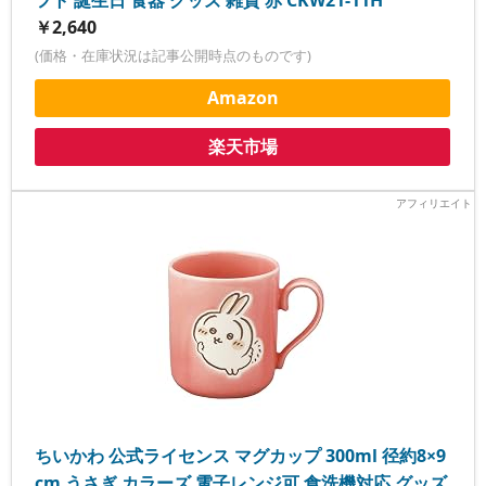
フト 誕生日 食器 グッズ 雑貨 赤 CKW21-11H
￥2,640
(価格・在庫状況は記事公開時点のものです)
Amazon
楽天市場
ちいかわ 公式ライセンス マグカップ 300ml 径約8×9
cm うさぎ カラーズ 電子レンジ可 食洗機対応 グッズ