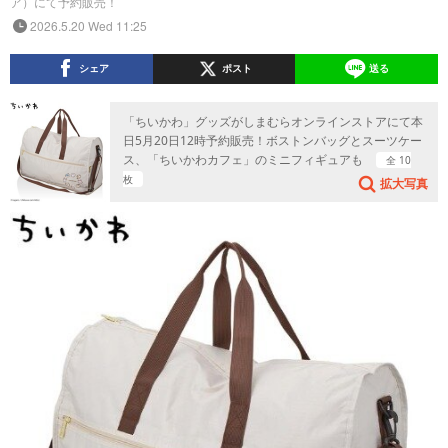
ア）にて予約販売！
2026.5.20 Wed 11:25
シェア
ポスト
送る
「ちいかわ」グッズがしまむらオンラインストアにて本
日5月20日12時予約販売！ボストンバッグとスーツケー
ス、「ちいかわカフェ」のミニフィギュアも
全 10
枚
拡大写真