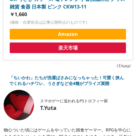
雑貨 食器 日本製 ピンク CKW13-11
￥1,660
(価格・在庫状況は記事公開時点のものです)
Amazon
楽天市場
《T.Yuta》
「ちいかわ」たちが洗濯ばさみになっちゃった！可愛く挟ん
でくれるハチワレ、うさぎなど全4種がプライズ展開
スマホゲーに追われるPSトロフィー厨
T.Yuta
物心ついた頃にはゲームをやっていた雑食ゲーマー。RPGを中心に