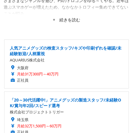
さまざまなジャンルを遊び、PSのトロコンをゆる～くやる。近年は
遊ぶスマホゲーが増えたため、なかなかトロフィー集めできてない
ことが悩み。
+ 続きを読む
人気アニメグッズの検査スタッフ/キズや印刷ずれを確認/未
経験歓迎/人柄重視
AQUARIUS株式会社
大阪府
月給31万300円～40万円
正社員
「20～30代活躍中!」アニメグッズの製造スタッフ/未経験O
K/賞与年2回/スピード選考
株式会社プロジェクトトリガー
埼玉県
月給32万1,500円～60万円
正社員