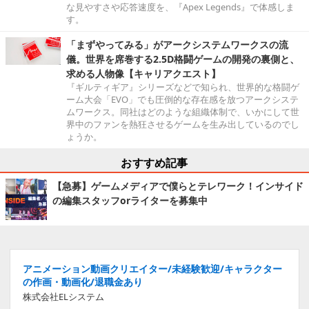
な見やすさや応答速度を、『Apex Legends』で体感しま
す。
「まずやってみる」がアークシステムワークスの流
儀。世界を席巻する2.5D格闘ゲームの開発の裏側と、
求める人物像【キャリアクエスト】
『ギルティギア』シリーズなどで知られ、世界的な格闘ゲ
ーム大会「EVO」でも圧倒的な存在感を放つアークシステ
ムワークス。同社はどのような組織体制で、いかにして世
界中のファンを熱狂させるゲームを生み出しているのでし
ょうか。
おすすめ記事
【急募】ゲームメディアで僕らとテレワーク！インサイド
の編集スタッフorライターを募集中
アニメーション動画クリエイター/未経験歓迎/キャラクター
の作画・動画化/退職金あり
株式会社ELシステム