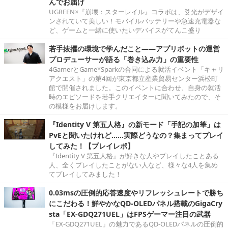
んでお届け
UGREEN×『崩壊：スターレイル』コラボは、爻光がデザイ
ンされていて美しい！モバイルバッテリーや急速充電器な
ど、ゲームと一緒に使いたいデバイスがてんこ盛り
若手抜擢の環境で学んだこと――アプリボットの運営
プロデューサーが語る「巻き込み力」の重要性
4GamerとGame*Sparkの合同による就活イベント「キャリ
アクエスト」の第4回が東京都立産業貿易センター浜松町
館で開催されました。このイベントに合わせ、自身の就活
時のエピソードを若手クリエイターに聞いてみたので、そ
の模様をお届けします。
『Identity V 第五人格』の新モード「手記の加筆」は
PvEと聞いたけれど……実際どうなの？集まってプレイ
してみた！【プレイレポ】
『Identity V 第五人格』が好きな人やプレイしたことある
人、全くプレイしたことがない人など、様々な4人を集め
てプレイしてみました！
0.03msの圧倒的応答速度やリフレッシュレートで勝ち
にこだわる！鮮やかなQD-OLEDパネル搭載のGigaCry
sta「EX-GDQ271UEL」はFPSゲーマー注目の武器
「EX-GDQ271UEL」の魅力であるQD-OLEDパネルの圧倒的