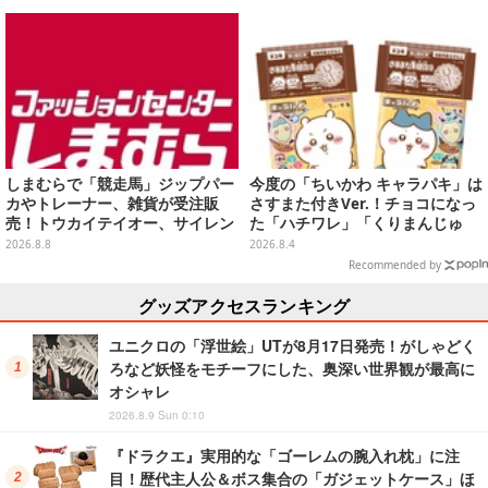
ュアを一気見【WF2026夏】
しまむらで「競走馬」ジップパー
今度の「ちいかわ キャラパキ」は
カやトレーナー、雑貨が受注販
さすまた付きVer.！チョコになっ
売！トウカイテイオー、サイレン
た「ハチワレ」「くりまんじゅ
ススズカなど名馬をデザイン
う」たちも可愛い全8種
2026.8.8
2026.8.4
Recommended by
グッズアクセスランキング
ユニクロの「浮世絵」UTが8月17日発売！がしゃどく
ろなど妖怪をモチーフにした、奥深い世界観が最高に
オシャレ
2026.8.9 Sun 0:10
『ドラクエ』実用的な「ゴーレムの腕入れ枕」に注
目！歴代主人公＆ボス集合の「ガジェットケース」ほ