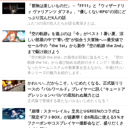
「冒険は楽しいものだ」 ─『FF11』と『ウィザードリ
ィ ヴァリアンツ ダフネ』、"優しくないRPG"の沼にど
っぷり沈んだ4人の話
ふたつの沼の住人たちが語る奥深さとは。
『空の軌跡』を遊ぶのは「今」がベスト！暑い夏、涼
しい部屋の中で“青い空”が似合う大冒険へ―最安値で
セール中の『the 1st』から新作『空の軌跡 the 2nd』
まで駆け抜けよう
『空の軌跡 the 2nd』の発売が目前に迫る今こそ、『空の
軌跡 the 1st』から遊び始める絶好のタイミング！ 快適に
なったゲームシステムや新要素を交えながら、今遊びたい
本シリーズの魅力を紹介します。
かわいい…だからこそ、いじめたくなる。正式版リリ
ースの『パルワールド』プレイヤーに訊く“キュートア
グレッション×パル”の底知れぬ魅力とは
正式版で登場する新たなパルもいじめたくなる！
『崩壊：スターレイル』爻光とUGREENのコラボは
「限定ギフトBOX」が超豪華！全6商品に使える5％オ
フクーポンやコスプレイヤー撮影会など、盛りだくさ