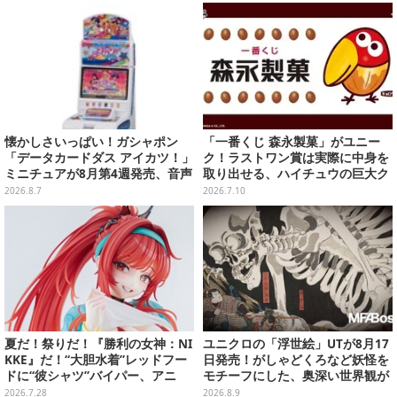
る
録の全2種類
懐かしさいっぱい！ガシャポン
「一番くじ 森永製菓」がユニー
「データカードダス アイカツ！」
ク！ラストワン賞は実際に中身を
ミニチュアが8月第4週発売、音声
取り出せる、ハイチュウの巨大ク
が流れる特別仕様も当たる
ッション
2026.8.7
2026.7.10
夏だ！祭りだ！『勝利の女神：NI
ユニクロの「浮世絵」UTが8月17
KKE』だ！“大胆水着”レッドフー
日発売！がしゃどくろなど妖怪を
ドに“彼シャツ”バイパー、アニ
モチーフにした、奥深い世界観が
ス：スターまで『NIKKE』フィギ
最高にオシャレ
2026.7.28
2026.8.9