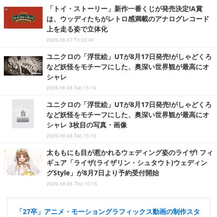
「トイ・ストーリー」新作一番くじが発売決定!A賞
は、ウッディたちがレトロ感満載のアナログレコード
上を走る姿で立体化
2026.08.07 Fri 03:40
ユニクロの「浮世絵」UTが8月17日発売!がしゃどくろ
など妖怪をモチーフにした、奥深い世界観が最高にオ
シャレ
2026.08.08 Sat 15:10
ユニクロの「浮世絵」UTが8月17日発売!がしゃどくろ
など妖怪をモチーフにした、奥深い世界観が最高にオ
シャレ 3枚目の写真・画像
2026.08.08 Sat 15:10
太ももにも目が惹かれるウェディング姿のライザ! フィ
ギュア「ライザ(ライザリン・シュタウト)ウェディン
グStyle」が8月7日より予約受付開始
2026.08.06 Thu 10:15
「27卒」アニメ・モーショングラフィックス動画の制作スタ