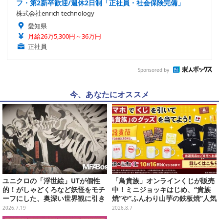
フ・第2新卒歓迎/週休2日制「正社員・社会保険完備」
株式会社enrich technology
愛知県
月給26万5,300円～36万円
正社員
Sponsored by
今、あなたにオススメ
ユニクロの「浮世絵」UTが個性
「鳥貴族」オンラインくじが販売
的！がしゃどくろなど妖怪をモチ
中！ミニジョッキはじめ、“貴族
ーフにした、奥深い世界観に引き
焼”や”ふんわり山芋の鉄板焼”人気
込まれる
メニューTシャツなどラインナッ
2026.7.19
2026.8.7
プ