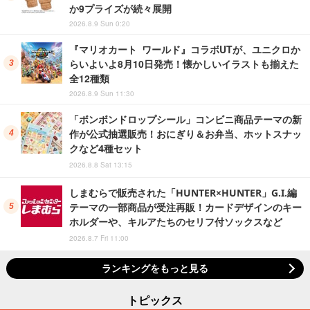
か9プライズが続々展開
2026.8.9 Sun 0:20
『マリオカート ワールド』コラボUTが、ユニクロか
らいよいよ8月10日発売！懐かしいイラストも揃えた
全12種類
2026.8.9 Sun 11:30
「ボンボンドロップシール」コンビニ商品テーマの新
作が公式抽選販売！おにぎり＆お弁当、ホットスナッ
クなど4種セット
2026.8.8 Sat 13:15
しまむらで販売された「HUNTER×HUNTER」G.I.編
テーマの一部商品が受注再販！カードデザインのキー
ホルダーや、キルアたちのセリフ付ソックスなど
2026.8.7 Fri 11:00
ランキングをもっと見る
トピックス