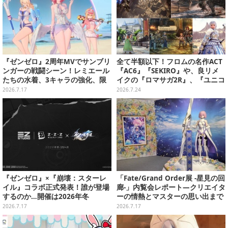
『ゼンゼロ』2周年MVでサンブリ
全て半額以下！フロムの名作ACT
ンガーの戦闘シーン！レミエール
『AC6』『SEKIRO』や、良リメ
たちの水着、3キャラの強化、限
イクの『ロマサガ2R』、『ユニコ
定S級配布など盛りだくさん
ーンオーバーロード』と『SO6』
2026.7.17
2026.7.24
もお手頃価格に【PS Storeのお薦
めセール】
『ゼンゼロ』×『崩壊：スターレ
「Fate/Grand Order展 -星見の回
イル』コラボ正式発表！誰が登場
廊-」内覧会レポート―クリエイタ
するのか…開催は2026年冬
ーの情熱とマスターの思い出まで
見どころ満載
2026.7.17
2026.7.17