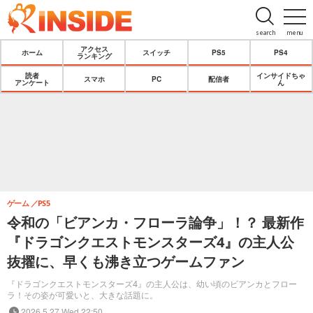
search
menu
アクセス
ホーム
スイッチ
PS5
PS4
ランキング
読者
インサイドちゃ
スマホ
PC
配信者
アンケート
ん
ゲーム
PS5
令和の「ビアンカ・フローラ論争」！？ 最新作
『ドラゴンクエストモンスターズ4』の主人公
抜擢に、早くも沸き立つゲームファン
『ドラゴンクエストモンスターズ4』の主人公は、幼い頃のビアンカとフロー
ラ！その姿が可愛いと、大きな話題に。
2026.5.27 Wed 22:50