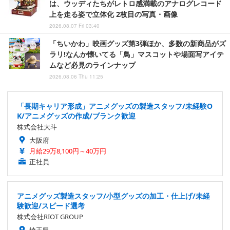
は、ウッディたちがレトロ感満載のアナログレコード
上を走る姿で立体化 2枚目の写真・画像
2026.08.07 Fri 03:40
「ちいかわ」映画グッズ第3弾ほか、多数の新商品がズ
ラリ!なんか懐いてる「鳥」マスコットや場面写アイテ
ムなど必見のラインナップ
2026.08.06 Thu 11:25
「長期キャリア形成」アニメグッズの製造スタッフ/未経験O
K/アニメグッズの作成/ブランク歓迎
株式会社大斗
大阪府
月給29万8,100円～40万円
正社員
アニメグッズ製造スタッフ/小型グッズの加工・仕上げ/未経
験歓迎/スピード選考
株式会社RIOT GROUP