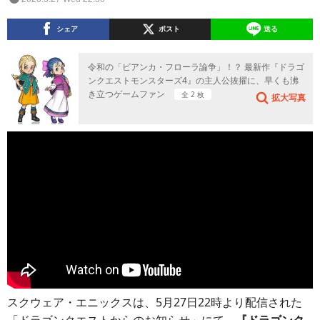
シェア
ポスト
送る
令和の「ビアンカ・フローラ論争」！？ 最新作『ドラゴ
ンクエストモンスターズ4』の主人公抜擢に、早くも沸
き立つゲームファン
全 2 枚
拡大写真
スクウェア・エニックスは、5月27日22時より配信された