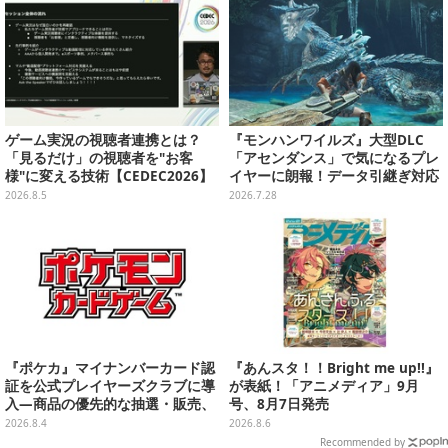
ゲーム実況の視聴者連携とは？
『モンハンワイルズ』大型DLC
「見るだけ」の視聴者を"お客
「アセンダンス」で気になるプレ
様"に変える技術【CEDEC2026】
イヤーに朗報！データ引継ぎ対応
の「序盤体験版」が配信決定
2026.8.5
2026.7.28
『ポケカ』マイナンバーカード認
『あんスタ！！Bright me up!!』
証を公式プレイヤーズクラブに導
が表紙！「アニメディア」9月
入―商品の優先的な抽選・販売、
号、8月7日発売
公式大会への参加申し込みに活用
2026.8.4
2026.8.6
Recommended by