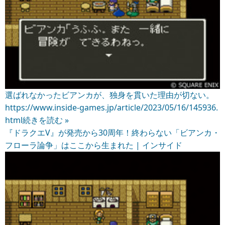
選ばれなかったビアンカが、独身を貫いた理由が切ない。
https://www.inside-games.jp/article/2023/05/16/145936.
html
続きを読む »
『ドラクエV』が発売から30周年！終わらない「ビアンカ・
フローラ論争」はここから生まれた | インサイド