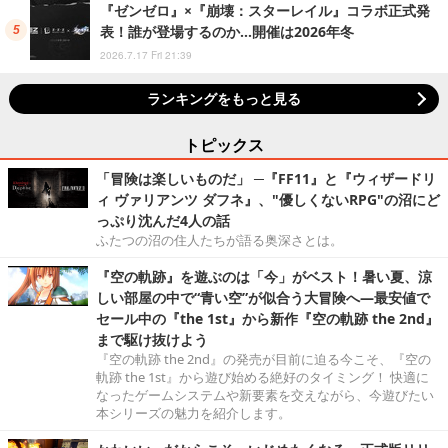
『ゼンゼロ』×『崩壊：スターレイル』コラボ正式発
表！誰が登場するのか…開催は2026年冬
2026.7.17 Fri 21:39
ランキングをもっと見る
トピックス
「冒険は楽しいものだ」 ─『FF11』と『ウィザードリ
ィ ヴァリアンツ ダフネ』、"優しくないRPG"の沼にど
っぷり沈んだ4人の話
ふたつの沼の住人たちが語る奥深さとは。
『空の軌跡』を遊ぶのは「今」がベスト！暑い夏、涼
しい部屋の中で“青い空”が似合う大冒険へ―最安値で
セール中の『the 1st』から新作『空の軌跡 the 2nd』
まで駆け抜けよう
『空の軌跡 the 2nd』の発売が目前に迫る今こそ、『空の
軌跡 the 1st』から遊び始める絶好のタイミング！ 快適に
なったゲームシステムや新要素を交えながら、今遊びたい
本シリーズの魅力を紹介します。