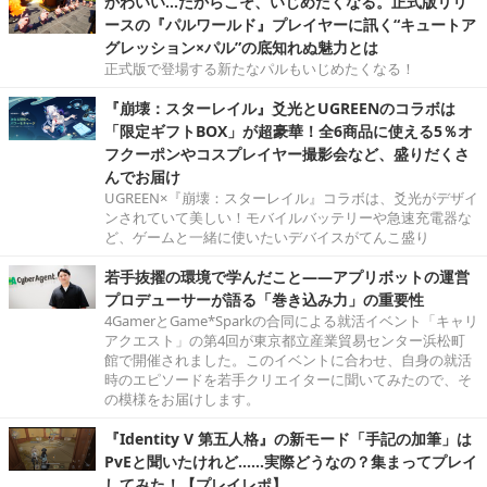
かわいい…だからこそ、いじめたくなる。正式版リリ
ースの『パルワールド』プレイヤーに訊く“キュートア
グレッション×パル”の底知れぬ魅力とは
正式版で登場する新たなパルもいじめたくなる！
『崩壊：スターレイル』爻光とUGREENのコラボは
「限定ギフトBOX」が超豪華！全6商品に使える5％オ
フクーポンやコスプレイヤー撮影会など、盛りだくさ
んでお届け
UGREEN×『崩壊：スターレイル』コラボは、爻光がデザイ
ンされていて美しい！モバイルバッテリーや急速充電器な
ど、ゲームと一緒に使いたいデバイスがてんこ盛り
若手抜擢の環境で学んだこと――アプリボットの運営
プロデューサーが語る「巻き込み力」の重要性
4GamerとGame*Sparkの合同による就活イベント「キャリ
アクエスト」の第4回が東京都立産業貿易センター浜松町
館で開催されました。このイベントに合わせ、自身の就活
時のエピソードを若手クリエイターに聞いてみたので、そ
の模様をお届けします。
『Identity V 第五人格』の新モード「手記の加筆」は
PvEと聞いたけれど……実際どうなの？集まってプレイ
してみた！【プレイレポ】