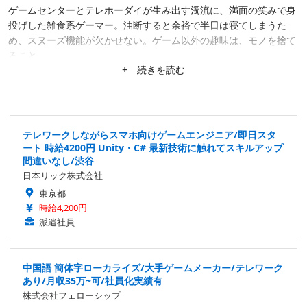
ゲームセンターとテレホーダイが生み出す濁流に、満面の笑みで身
投げした雑食系ゲーマー。油断すると余裕で半日は寝てしまうた
め、スヌーズ機能が欠かせない。ゲーム以外の趣味は、モノを捨て
ること。
+ 続きを読む
テレワークしながらスマホ向けゲームエンジニア/即日スタ
ート 時給4200円 Unity・C# 最新技術に触れてスキルアップ
間違いなし/渋谷
日本リック株式会社
東京都
時給4,200円
派遣社員
中国語 簡体字ローカライズ/大手ゲームメーカー/テレワーク
あり/月収35万~可/社員化実績有
株式会社フェローシップ