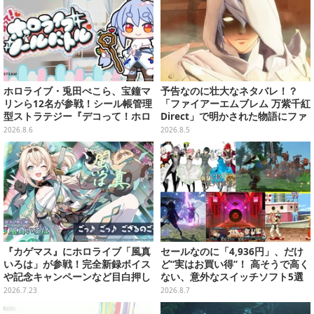
ホロライブ・兎田ぺこら、宝鐘マ
予告なのに壮大なネタバレ！？
リンら12名が参戦！シール帳管理
「ファイアーエムブレム 万紫千紅
型ストラテジー『デコって！ホロ
Direct」で明かされた物語にファ
ライブシールバトル』Steamスト
ンも震え上がる
2026.8.6
2026.8.5
アページ公開
『カゲマス』にホロライブ「風真
セールなのに「4,936円」、だけ
いろは」が参戦！完全新録ボイス
ど“実はお買い得”！ 高そうで高く
や記念キャンペーンなど目白押し
ない、意外なスイッチソフト5選
―過去コラボキャラも復刻
2026.7.23
2026.8.7