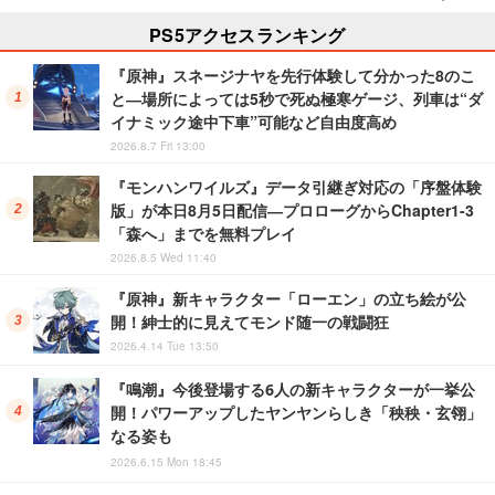
PS5アクセスランキング
『原神』スネージナヤを先行体験して分かった8のこ
と―場所によっては5秒で死ぬ極寒ゲージ、列車は“ダ
イナミック途中下車”可能など自由度高め
2026.8.7 Fri 13:00
『モンハンワイルズ』データ引継ぎ対応の「序盤体験
版」が本日8月5日配信―プロローグからChapter1-3
「森へ」までを無料プレイ
2026.8.5 Wed 11:40
『原神』新キャラクター「ローエン」の立ち絵が公
開！紳士的に見えてモンド随一の戦闘狂
2026.4.14 Tue 13:50
『鳴潮』今後登場する6人の新キャラクターが一挙公
開！パワーアップしたヤンヤンらしき「秧秧・玄翎」
なる姿も
2026.6.15 Mon 18:45