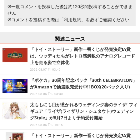
※一度コメントを投稿した後は約120秒間投稿することができま
せん
※コメントを投稿する際は
「利用規約」
を必ずご確認ください
関連ニュース
「トイ・ストーリー」新作一番くじが発売決定!A賞
は、ウッディたちがレトロ感満載のアナログレコード
上を走る姿で立体化
2026.08.07 Fri 03:40
『ポケカ』30周年記念パック「30th CELEBRATION」
がAmazonで抽選販売受付中!1BOX(20パック入り)
2026.08.06 Thu 03:30
太ももにも目が惹かれるウェディング姿のライザ! フィ
ギュア「ライザ(ライザリン・シュタウト)ウェディン
グStyle」が8月7日より予約受付開始
2026.08.06 Thu 10:15
「トイ・ストーリー」新作一番くじが発売決定!A賞