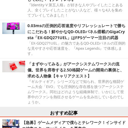
『Identity V 第五人格』が好きな人やプレイしたことある
人、全くプレイしたことがない人など、様々な4人を集め
てプレイしてみました！
0.03msの圧倒的応答速度やリフレッシュレートで勝ち
にこだわる！鮮やかなQD-OLEDパネル搭載のGigaCry
sta「EX-GDQ271UEL」はFPSゲーマー注目の武器
「EX-GDQ271UEL」の魅力であるQD-OLEDパネルの圧倒的
な見やすさや応答速度を、『Apex Legends』で体感しま
す。
「まずやってみる」がアークシステムワークスの流
儀。世界を席巻する2.5D格闘ゲームの開発の裏側と、
求める人物像【キャリアクエスト】
『ギルティギア』シリーズなどで知られ、世界的な格闘ゲ
ーム大会「EVO」でも圧倒的な存在感を放つアークシステ
ムワークス。同社はどのような組織体制で、いかにして世
界中のファンを熱狂させるゲームを生み出しているのでし
ょうか。
おすすめ記事
【急募】ゲームメディアで僕らとテレワーク！インサイド