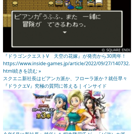
『ドラゴンクエストV 天空の花嫁』が発売から30周年！
https://www.inside-games.jp/article/2022/09/27/140732.
html
続きを読む »
スクエニ新社長はビアンカ派か、フローラ派か？就任早々
『ドラクエV』究極の質問に答える | インサイド