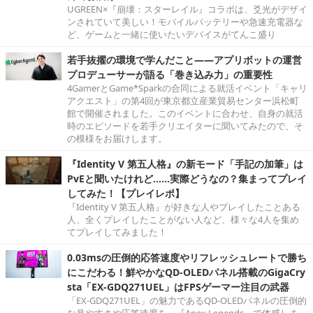
UGREEN×『崩壊：スターレイル』コラボは、爻光がデザイ
ンされていて美しい！モバイルバッテリーや急速充電器な
ど、ゲームと一緒に使いたいデバイスがてんこ盛り
若手抜擢の環境で学んだこと――アプリボットの運営
プロデューサーが語る「巻き込み力」の重要性
4GamerとGame*Sparkの合同による就活イベント「キャリ
アクエスト」の第4回が東京都立産業貿易センター浜松町
館で開催されました。このイベントに合わせ、自身の就活
時のエピソードを若手クリエイターに聞いてみたので、そ
の模様をお届けします。
『Identity V 第五人格』の新モード「手記の加筆」は
PvEと聞いたけれど……実際どうなの？集まってプレイ
してみた！【プレイレポ】
『Identity V 第五人格』が好きな人やプレイしたことある
人、全くプレイしたことがない人など、様々な4人を集め
てプレイしてみました！
0.03msの圧倒的応答速度やリフレッシュレートで勝ち
にこだわる！鮮やかなQD-OLEDパネル搭載のGigaCry
sta「EX-GDQ271UEL」はFPSゲーマー注目の武器
「EX-GDQ271UEL」の魅力であるQD-OLEDパネルの圧倒的