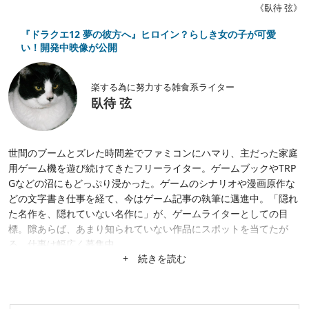
《臥待 弦》
『ドラクエ12 夢の彼方へ』ヒロイン？らしき女の子が可愛
い！開発中映像が公開
楽する為に努力する雑食系ライター
臥待 弦
世間のブームとズレた時間差でファミコンにハマり、主だった家庭
用ゲーム機を遊び続けてきたフリーライター。ゲームブックやTRP
Gなどの沼にもどっぷり浸かった。ゲームのシナリオや漫画原作な
どの文字書き仕事を経て、今はゲーム記事の執筆に邁進中。「隠れ
た名作を、隠れていない名作に」が、ゲームライターとしての目
標。隙あらば、あまり知られていない作品にスポットを当てたが
る。仕事は幅広く募集中。
+ 続きを読む