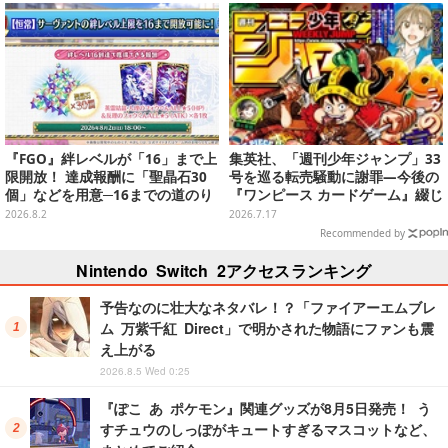
舞台裏【インタビュー】
『FGO』絆レベルが「16」まで上
集英社、「週刊少年ジャンプ」33
限開放！ 達成報酬に「聖晶石30
号を巡る転売騒動に謝罪―今後の
個」などを用意─16までの道のり
『ワンピース カードゲーム』綴じ
は「結構かかります」
込み付録も中止・見合わせへ
2026.8.2
2026.7.17
Recommended by
Nintendo Switch 2アクセスランキング
予告なのに壮大なネタバレ！？「ファイアーエムブレ
ム 万紫千紅 Direct」で明かされた物語にファンも震
え上がる
2026.8.5 Wed 0:25
『ぽこ あ ポケモン』関連グッズが8月5日発売！ う
すチュウのしっぽがキュートすぎるマスコットなど、