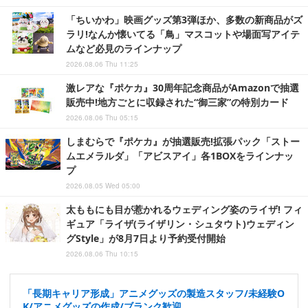
「ちいかわ」映画グッズ第3弾ほか、多数の新商品がズ
ラリ!なんか懐いてる「鳥」マスコットや場面写アイテ
ムなど必見のラインナップ
2026.08.06 Thu 11:25
激レアな『ポケカ』30周年記念商品がAmazonで抽選
販売中!地方ごとに収録された“御三家”の特別カード
2026.08.06 Thu 05:15
しまむらで『ポケカ』が抽選販売!拡張パック「ストー
ムエメラルダ」「アビスアイ」各1BOXをラインナッ
プ
2026.08.05 Wed 05:00
太ももにも目が惹かれるウェディング姿のライザ! フィ
ギュア「ライザ(ライザリン・シュタウト)ウェディン
グStyle」が8月7日より予約受付開始
2026.08.06 Thu 10:15
「長期キャリア形成」アニメグッズの製造スタッフ/未経験O
K/アニメグッズの作成/ブランク歓迎