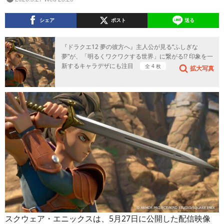
シェア
ポスト
送る
『ドラクエ12 夢の彼方へ』主人公が見る“ふしぎな
夢”が、「明るくワクワクする世界」に繋がる!? 印象を一
新するキャラデザにも注目
全 4 枚
拡大写真
スクウェア・エニックスは、5月27日に公開した配信映像