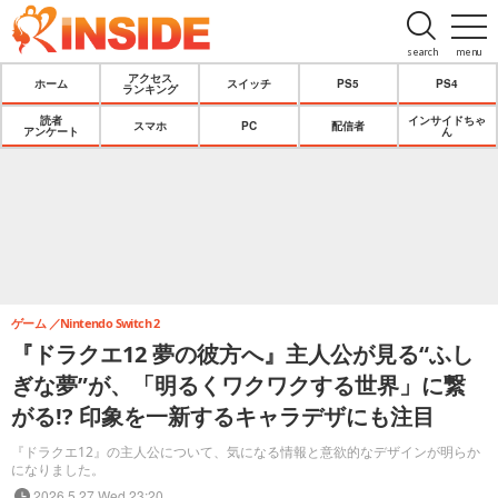
search
menu
アクセス
ホーム
スイッチ
PS5
PS4
ランキング
読者
インサイドちゃ
スマホ
PC
配信者
アンケート
ん
ゲーム
Nintendo Switch 2
『ドラクエ12 夢の彼方へ』主人公が見る“ふし
ぎな夢”が、「明るくワクワクする世界」に繋
がる!? 印象を一新するキャラデザにも注目
『ドラクエ12』の主人公について、気になる情報と意欲的なデザインが明らか
になりました。
2026.5.27 Wed 23:20