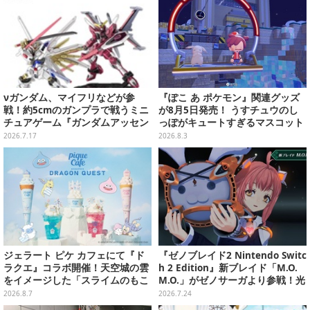
νガンダム、マイフリなどが参
『ぽこ あ ポケモン』関連グッズ
戦！約5cmのガンプラで戦うミニ
が8月5日発売！ うすチュウのし
チュアゲーム『ガンダムアッセン
っぽがキュートすぎるマスコット
ブル』新たに6商品が一挙発表
など、まとめてご紹介
2026.7.17
2026.8.3
ジェラート ピケ カフェにて『ド
『ゼノブレイド2 Nintendo Switc
ラクエ』コラボ開催！天空城の雲
h 2 Edition』新ブレイド「M.O.
をイメージした「スライムのもこ
M.O.」がゼノサーガより参戦！光
もこ天空クレープ」などを提供
属性と闇属性、2つの姿で戦闘を
2026.8.7
2026.7.24
サポート