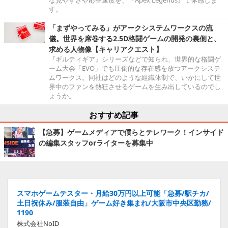
な見やすさや応答速度を、『Apex Legends』で体感しま
す。
「まずやってみる」がアークシステムワークスの流
儀。世界を席巻する2.5D格闘ゲームの開発の裏側と、
求める人物像【キャリアクエスト】
『ギルティギア』シリーズなどで知られ、世界的な格闘ゲ
ーム大会「EVO」でも圧倒的な存在感を放つアークシステ
ムワークス。同社はどのような組織体制で、いかにして世
界中のファンを熱狂させるゲームを生み出しているのでし
ょうか。
おすすめ記事
【急募】ゲームメディアで僕らとテレワーク！インサイド
の編集スタッフorライターを募集中
スマホゲームテスター・月給30万円以上可能「急募/駅チカ/
土日祝休み/服装自由」ゲーム好き集まれ/大阪市中央区勤務/
1190
株式会社NoID