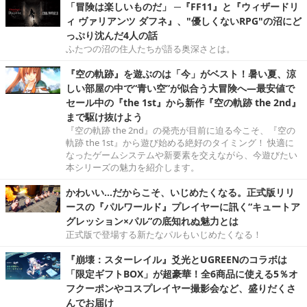
「冒険は楽しいものだ」 ─『FF11』と『ウィザードリ
ィ ヴァリアンツ ダフネ』、"優しくないRPG"の沼にど
っぷり沈んだ4人の話
ふたつの沼の住人たちが語る奥深さとは。
『空の軌跡』を遊ぶのは「今」がベスト！暑い夏、涼
しい部屋の中で“青い空”が似合う大冒険へ―最安値で
セール中の『the 1st』から新作『空の軌跡 the 2nd』
まで駆け抜けよう
『空の軌跡 the 2nd』の発売が目前に迫る今こそ、『空の
軌跡 the 1st』から遊び始める絶好のタイミング！ 快適に
なったゲームシステムや新要素を交えながら、今遊びたい
本シリーズの魅力を紹介します。
かわいい…だからこそ、いじめたくなる。正式版リリ
ースの『パルワールド』プレイヤーに訊く“キュートア
グレッション×パル”の底知れぬ魅力とは
正式版で登場する新たなパルもいじめたくなる！
『崩壊：スターレイル』爻光とUGREENのコラボは
「限定ギフトBOX」が超豪華！全6商品に使える5％オ
フクーポンやコスプレイヤー撮影会など、盛りだくさ
んでお届け