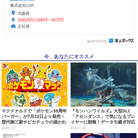
株式会社LOP
大阪府
月給29万2,200円～45万円
正社員
Sponsored by
今、あなたにオススメ
マクドナルドで「ポケモン30周年
『モンハンワイルズ』大型DLC
バーガー」が7月22日より発売！
「アセンダンス」で気になるプレ
歴代御三家やピカチュウの描かれ
イヤーに朗報！データ引継ぎ対応
たオリジナルパッケージが可愛い
の「序盤体験版」が配信決定
2026.7.21
2026.7.28