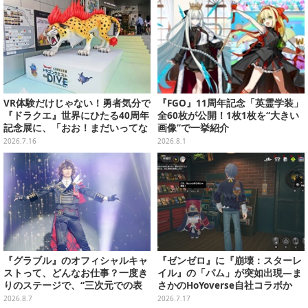
VR体験だけじゃない！勇者気分で
『FGO』11周年記念「英霊学装」
『ドラクエ』世界にひたる40周年
全60枚が公開！1枚1枚を“大きい
記念展に、「おお！まだいってな
画像”で一挙紹介
いとは なにごとだ！」【ドラゴン
2026.7.16
2026.8.1
クエスト40周年記念展「ドラゴン
クエスト the DIVE -まだ見ぬ冒険
の舞台へ-」フォトレポート】
『グラブル』のオフィシャルキャ
『ゼンゼロ』に『崩壊：スターレ
ストって、どんなお仕事？一度き
イル』の「パム」が突如出現―ま
りのステージで、“三次元での表
さかのHoYoverse自社コラボか
現”に全力を懸けるキャスト陣の
2026.8.7
2026.7.17