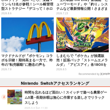
リンら12名が参戦！シール帳管理
ューワーモード」や「釣り」シス
型ストラテジー『デコって！ホロ
テムなど最新情報公開！さまざま
ライブシールバトル』Steamスト
なシチュエーションで鑑賞＆撮影
2026.8.6
2026.7.23
アページ公開
可能
マクドナルドが『ポケモン』コラ
しまむらで『ポケカ』が抽選販
ボを示唆！期待高まる一方で、昨
売！拡張パック「ストームエメラ
年の“転売騒動”に懸念の声も
ルダ」「アビスアイ」各1BOXを
ラインナップ
2026.7.8
2026.8.5
Recommended by
Nintendo Switchアクセスランキング
時間を忘れるほど面白い！スイッチで遊べる農業ゲー
ム5選─長期休暇は無心に作業する楽しさでリラック
スしよう
2025.5.4 Sun 11:30