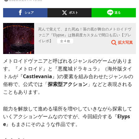
シェア
ポスト
送る
死んで覚えて、また死ぬ！落の底が舞台のメトロイドヴ
ァニア『Elypse』は難易度カスタムで間口も広い【プレ
イレポ】
全 4 枚
拡大写真
メトロイドヴァニアと呼ばれるジャンルのゲームがありま
す。『メトロイド』と『悪魔城ドラキュラ』（海外版タイ
トルが『
Castlevania
』)の要素を組み合わせたジャンルの
俗称で、公式では「
探索型アクション
」などと表現される
こともあります。
能力を解放して進める場所を増やしていきながら探索して
いくアクションゲームなのですが、今回紹介する『
Elyps
e
』もまさにそのような作品です。