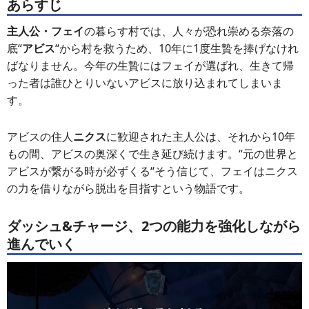
あらすじ
主人公・フェイ
の暮らす村では、人々が恐れ崇める奈落の
底“
アビス
“から村を救うため、10年に1度生贄を捧げなけれ
ばなりません。今年の生贄にはフェイが選ばれ、生きて帰
った者は誰ひとりいないアビスに放り込まれてしまいま
す。
アビスの住人
ニクス
に歓迎された主人公は、それから10年
もの間、アビスの奥深くで生き延び続けます。“元の世界と
アビスが繋がる時が必ずくる“そう信じて、フェイはニクス
の力を借りながら脱出を目指すという物語です。
ダッシュ&チャージ、2つの能力を強化しながら
進んでいく