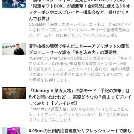
「限定ギフトBOX」が超豪華！全6商品に使える5％オ
フクーポンやコスプレイヤー撮影会など、盛りだくさ
んでお届け
UGREEN×『崩壊：スターレイル』コラボは、爻光がデザイ
ンされていて美しい！モバイルバッテリーや急速充電器な
ど、ゲームと一緒に使いたいデバイスがてんこ盛り
若手抜擢の環境で学んだこと――アプリボットの運営
プロデューサーが語る「巻き込み力」の重要性
4GamerとGame*Sparkの合同による就活イベント「キャリ
アクエスト」の第4回が東京都立産業貿易センター浜松町
館で開催されました。このイベントに合わせ、自身の就活
時のエピソードを若手クリエイターに聞いてみたので、そ
の模様をお届けします。
『Identity V 第五人格』の新モード「手記の加筆」は
PvEと聞いたけれど……実際どうなの？集まってプレイ
してみた！【プレイレポ】
『Identity V 第五人格』が好きな人やプレイしたことある
人、全くプレイしたことがない人など、様々な4人を集め
てプレイしてみました！
0.03msの圧倒的応答速度やリフレッシュレートで勝ち