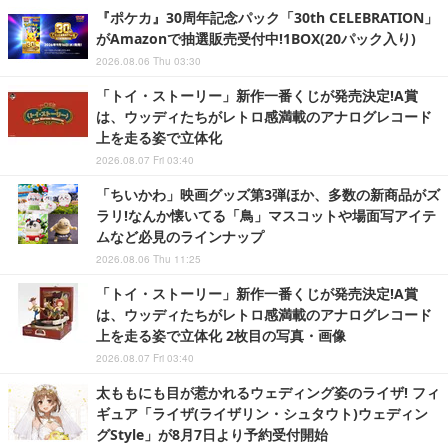
『ポケカ』30周年記念パック「30th CELEBRATION」
がAmazonで抽選販売受付中!1BOX(20パック入り)
2026.08.06 Thu 03:30
「トイ・ストーリー」新作一番くじが発売決定!A賞
は、ウッディたちがレトロ感満載のアナログレコード
上を走る姿で立体化
2026.08.07 Fri 03:40
「ちいかわ」映画グッズ第3弾ほか、多数の新商品がズ
ラリ!なんか懐いてる「鳥」マスコットや場面写アイテ
ムなど必見のラインナップ
2026.08.06 Thu 11:25
「トイ・ストーリー」新作一番くじが発売決定!A賞
は、ウッディたちがレトロ感満載のアナログレコード
上を走る姿で立体化 2枚目の写真・画像
2026.08.07 Fri 03:40
太ももにも目が惹かれるウェディング姿のライザ! フィ
ギュア「ライザ(ライザリン・シュタウト)ウェディン
グStyle」が8月7日より予約受付開始