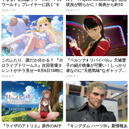
ワールド』プレイヤーに訊く“キ
状況が明らかに！発表から約10
ュートアグレッション×パル”の底
年、“これから一気に加速してい
2026.7.10
2026.7.11
知れぬ魅力とは
く段階”
このふたり、誰だか分かる？ 『ホ
『ペルソナ4 リバイバル』天城雪
ロライブドリームス』次回登場タ
子の紹介映像が可愛い！しっかり
レントがチラ見せー8月6日18時に
者なのに“天然気味"なギャップ…
詳細が公開
幼馴染・千枝に助けられる姿にも
2026.8.6
2026.8.7
注目
『ライザのアトリエ』原作のAIチ
『キングダム ハーツIV』新情報あ