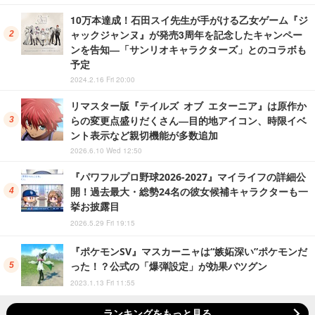
10万本達成！石田スイ先生が手がける乙女ゲーム『ジ
ャックジャンヌ』が発売3周年を記念したキャンペー
ンを告知―「サンリオキャラクターズ」とのコラボも
予定
2024.2.16 Fri 20:00
リマスター版『テイルズ オブ エターニア』は原作か
らの変更点盛りだくさん―目的地アイコン、時限イベ
ント表示など親切機能が多数追加
2026.6.10 Wed 12:50
『パワフルプロ野球2026-2027』マイライフの詳細公
開！過去最大・総勢24名の彼女候補キャラクターも一
挙お披露目
2026.5.29 Fri 19:15
『ポケモンSV』マスカーニャは“嫉妬深い”ポケモンだ
った！？公式の「爆弾設定」が効果バツグン
2023.1.13 Fri 11:55
ランキングをもっと見る