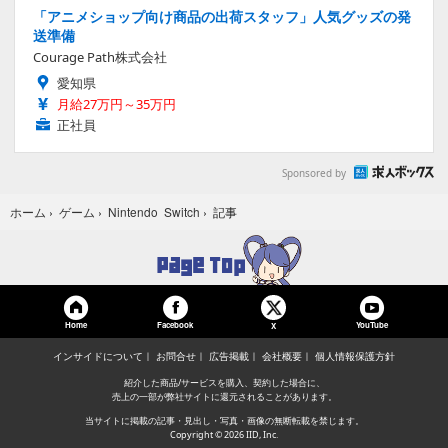
「アニメショップ向け商品の出荷スタッフ」人気グッズの発
送準備
Courage Path株式会社
愛知県
月給27万円～35万円
正社員
Sponsored by
記事
ホーム
›
ゲーム
›
Nintendo Switch
›
Home
Facebook
YouTube
X
インサイドについて
お問合せ
広告掲載
会社概要
個人情報保護方針
紹介した商品/サービスを購入、契約した場合に、
売上の一部が弊社サイトに還元されることがあります。
当サイトに掲載の記事・見出し・写真・画像の無断転載を禁じます。
Copyright © 2026 IID, Inc.