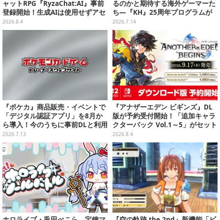
ャットRPG『RyzaChat:AI』事前
るのかと期待する海外ゲーマーた
登録開始！生成AIは使用せずアセ
ち―『KH』25周年プログラムが
ットはトリダモノ氏監修で人力作
ディズニー公式ファンイベントに
2026.8.4
2026.7.14
成、音声もアプリ専用収録素材を
て実施へ
活用
『ポケカ』商品販売・イベントで
『アナザーエデン ビギンズ』DL
「デジタル認証アプリ」を8月か
版が予約受付開始！「追加キャラ
ら導入！今のうちに事前DLと利用
クターパック Vol.1～5」がセット
登録をお願い
になったシーズンパスも展開
2026.7.13
2026.8.4
ホロライブ・兎田ぺこら、宝鐘マ
『空の軌跡 the 2nd』新機能「ビ