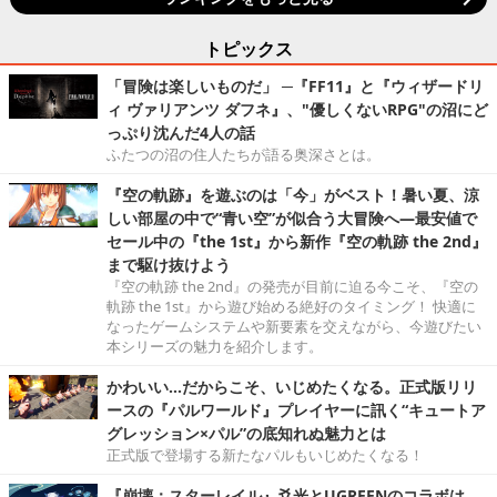
トピックス
「冒険は楽しいものだ」 ─『FF11』と『ウィザードリ
ィ ヴァリアンツ ダフネ』、"優しくないRPG"の沼にど
っぷり沈んだ4人の話
ふたつの沼の住人たちが語る奥深さとは。
『空の軌跡』を遊ぶのは「今」がベスト！暑い夏、涼
しい部屋の中で“青い空”が似合う大冒険へ―最安値で
セール中の『the 1st』から新作『空の軌跡 the 2nd』
まで駆け抜けよう
『空の軌跡 the 2nd』の発売が目前に迫る今こそ、『空の
軌跡 the 1st』から遊び始める絶好のタイミング！ 快適に
なったゲームシステムや新要素を交えながら、今遊びたい
本シリーズの魅力を紹介します。
かわいい…だからこそ、いじめたくなる。正式版リリ
ースの『パルワールド』プレイヤーに訊く“キュートア
グレッション×パル”の底知れぬ魅力とは
正式版で登場する新たなパルもいじめたくなる！
『崩壊：スターレイル』爻光とUGREENのコラボは