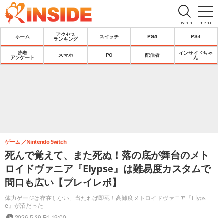
search
menu
アクセス
ホーム
スイッチ
PS5
PS4
ランキング
読者
インサイドちゃ
スマホ
PC
配信者
アンケート
ん
ゲーム
Nintendo Switch
死んで覚えて、また死ぬ！落の底が舞台のメト
ロイドヴァニア『Elypse』は難易度カスタムで
間口も広い【プレイレポ】
体力ゲージは存在しない、当たれば即死！高難度メトロイドヴァニア『Elyps
e』が沼だった
2026.5.29 Fri 19:00