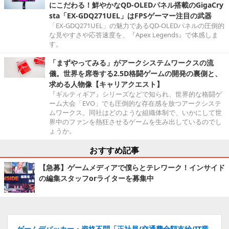
にこだわる！鮮やかなQD-OLEDパネル搭載のGigaCry
sta「EX-GDQ271UEL」はFPSゲーマー注目の武器
「EX-GDQ271UEL」の魅力であるQD-OLEDパネルの圧倒的
な見やすさや応答速度を、『Apex Legends』で体感しま
す。
「まずやってみる」がアークシステムワークスの流
儀。世界を席巻する2.5D格闘ゲームの開発の裏側と、
求める人物像【キャリアクエスト】
『ギルティギア』シリーズなどで知られ、世界的な格闘ゲ
ーム大会「EVO」でも圧倒的な存在感を放つアークシステ
ムワークス。同社はどのような組織体制で、いかにして世
界中のファンを熱狂させるゲームを生み出しているのでし
ょうか。
おすすめ記事
【急募】ゲームメディアで僕らとテレワーク！インサイド
の編集スタッフorライターを募集中
ゲームデバッカー・資格不問「正社員/交通費全額支給/IT業