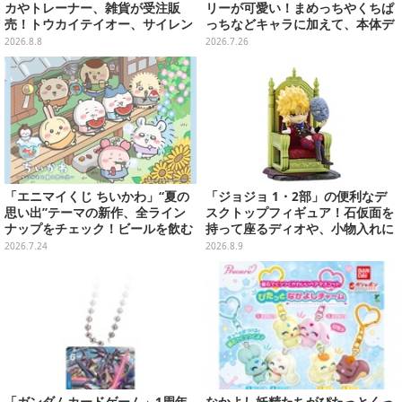
カやトレーナー、雑貨が受注販
リーが可愛い！まめっちやくちぱ
売！トウカイテイオー、サイレン
っちなどキャラに加えて、本体デ
ススズカなど名馬をデザイン
ザイン含む全10種
2026.8.8
2026.7.26
「エニマイくじ ちいかわ」“夏の
「ジョジョ 1・2部」の便利なデ
思い出”テーマの新作、全ライン
スクトップフィギュア！石仮面を
ナップをチェック！ビールを飲む
持って座るディオや、小物入れに
「くりまんじゅう」ぬいぐるみな
なるツェペリなどズラリ
2026.7.24
2026.8.9
ど