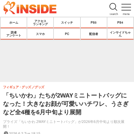
search
menu
アクセス
ホーム
スイッチ
PS5
PS4
ランキング
読者
インサイドちゃ
スマホ
PC
配信者
アンケート
ん
フィギュア・グッズ
グッズ
「ちいかわ」たちが2WAYミニトートバッグに
なった！大きなお顔が可愛いハチワレ、うさぎ
など全4種を6月中旬より展開
プライズ「ちいかわ 2WAYミニトートバッグ」が2026年6月中旬より順次展
開！
2026.6.2 Tue 18:15