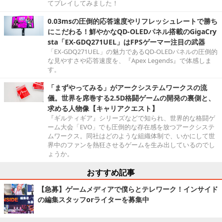
てプレイしてみました！
0.03msの圧倒的応答速度やリフレッシュレートで勝ち
にこだわる！鮮やかなQD-OLEDパネル搭載のGigaCry
sta「EX-GDQ271UEL」はFPSゲーマー注目の武器
「EX-GDQ271UEL」の魅力であるQD-OLEDパネルの圧倒的
な見やすさや応答速度を、『Apex Legends』で体感しま
す。
「まずやってみる」がアークシステムワークスの流
儀。世界を席巻する2.5D格闘ゲームの開発の裏側と、
求める人物像【キャリアクエスト】
『ギルティギア』シリーズなどで知られ、世界的な格闘ゲ
ーム大会「EVO」でも圧倒的な存在感を放つアークシステ
ムワークス。同社はどのような組織体制で、いかにして世
界中のファンを熱狂させるゲームを生み出しているのでし
ょうか。
おすすめ記事
【急募】ゲームメディアで僕らとテレワーク！インサイド
の編集スタッフorライターを募集中