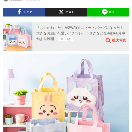
シェア
ポスト
送る
「ちいかわ」たちが2WAYミニトートバッグになった！
大きなお顔が可愛いハチワレ、うさぎなど全4種を6月中
旬より展開
全 5 枚
拡大写真