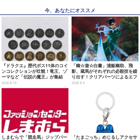
今、あなたにオススメ
『ドラクエ』歴代ボス11体のコイ
「幽☆遊☆白書」浦飯幽助、飛
ンコレクションが壮観！竜王、ゾ
影、蔵馬がそれぞれの必殺技を繰
ーマなど「伝説の魔王」が集結
り出す！クリアパーツによるエフ
ェクト演出で迫力満載
2026.8.10
2026.8.9
しまむらで「競走馬」ジップパー
「たまごっち」めじるしアクセサ