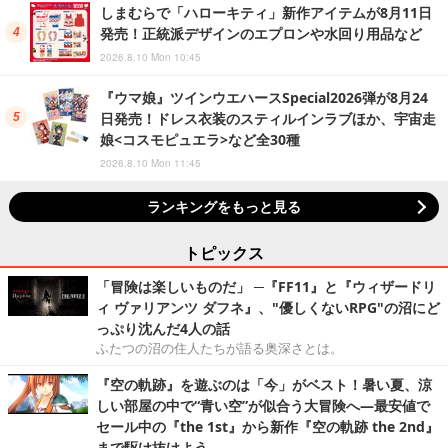
しまむらで「ハローキティ」新作アイテムが8月11日
発売！正統派デザインのエプロンや水回り用品など
2026.8.10 Mon 10:45
『ウマ娘』ツインウエハースSpecial2026弾が8月24
日発売！ドレス衣装のスティルインラブほか、宇宙走
娘<コスモピュエラ>など全30種
2026.8.10 Mon 11:45
ランキングをもっと見る
トピックス
「冒険は楽しいものだ」 ─『FF11』と『ウィザードリ
ィ ヴァリアンツ ダフネ』、"優しくないRPG"の沼にど
っぷり沈んだ4人の話
ふたつの沼の住人たちが語る奥深さとは。
『空の軌跡』を遊ぶのは「今」がベスト！暑い夏、涼
しい部屋の中で“青い空”が似合う大冒険へ―最安値で
セール中の『the 1st』から新作『空の軌跡 the 2nd』
まで駆け抜けよう