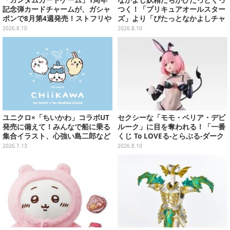
「ガンダムカードゲーム」1周年
なかよし妖精たちがぴたっとくっ
記念弾カードチャームが、ガシャ
つく！「プリキュアオールスター
ポンで8月第4週発売！ストフリや
ズ」より「ぴたっとなかよしチャ
νガンダム、キラ・ヤマトなど全2
ーム」が8月発売
2026.8.10
2026.8.10
0種
ユニクロ×「ちいかわ」コラボUT
セクシーな「モモ・ベリア・デビ
発売に備えて！みんなで船に乗る
ルーク」に目を奪われる！「一番
集合イラスト、心強い島二郎など
くじ To LOVEる-とらぶる-ダーク
映画を記念した特別コレクション
ネス」のラストワン賞が公開
2026.7.13
2026.8.10