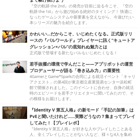
『空の軌跡 the 2nd』の発売が目前に迫る今こそ、『空の
軌跡 the 1st』から遊び始める絶好のタイミング！ 快適に
なったゲームシステムや新要素を交えながら、今遊びたい
本シリーズの魅力を紹介します。
かわいい…だからこそ、いじめたくなる。正式版リリ
ースの『パルワールド』プレイヤーに訊く“キュートア
グレッション×パル”の底知れぬ魅力とは
正式版で登場する新たなパルもいじめたくなる！
若手抜擢の環境で学んだこと――アプリボットの運営
プロデューサーが語る「巻き込み力」の重要性
4GamerとGame*Sparkの合同による就活イベント「キャリ
アクエスト」の第4回が東京都立産業貿易センター浜松町
館で開催されました。このイベントに合わせ、自身の就活
時のエピソードを若手クリエイターに聞いてみたので、そ
の模様をお届けします。
『Identity V 第五人格』の新モード「手記の加筆」は
PvEと聞いたけれど……実際どうなの？集まってプレイ
してみた！【プレイレポ】
『Identity V 第五人格』が好きな人やプレイしたことある
人、全くプレイしたことがない人など、様々な4人を集め