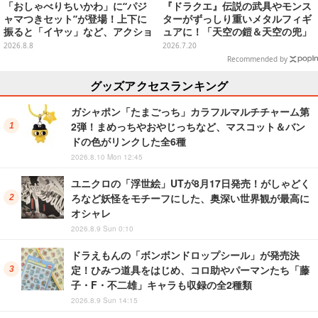
「おしゃべりちいかわ」に“パジ
『ドラクエ』伝説の武具やモンス
ャマつきセット”が登場！上下に
ターがずっしり重いメタルフィギ
振ると「イヤッ」など、アクショ
ュアに！「天空の鎧＆天空の兜」
ンに応じて喋ってくれる
など全7種類
2026.8.8
2026.7.20
Recommended by
グッズアクセスランキング
ガシャポン「たまごっち」カラフルマルチチャーム第
2弾！まめっちやおやじっちなど、マスコット＆バン
ドの色がリンクした全6種
2026.8.10 Mon 12:45
ユニクロの「浮世絵」UTが8月17日発売！がしゃどく
ろなど妖怪をモチーフにした、奥深い世界観が最高に
オシャレ
2026.8.9 Sun 0:10
ドラえもんの「ボンボンドロップシール」が発売決
定！ひみつ道具をはじめ、コロ助やパーマンたち「藤
子・F・不二雄」キャラも収録の全2種類
2026.8.9 Sun 14:15