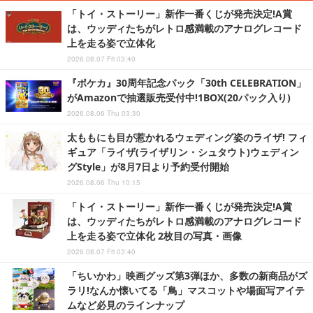
「トイ・ストーリー」新作一番くじが発売決定!A賞
は、ウッディたちがレトロ感満載のアナログレコード
上を走る姿で立体化
2026.08.07 Fri 03:40
『ポケカ』30周年記念パック「30th CELEBRATION」
がAmazonで抽選販売受付中!1BOX(20パック入り)
2026.08.06 Thu 03:30
太ももにも目が惹かれるウェディング姿のライザ! フィ
ギュア「ライザ(ライザリン・シュタウト)ウェディン
グStyle」が8月7日より予約受付開始
2026.08.06 Thu 10:15
「トイ・ストーリー」新作一番くじが発売決定!A賞
は、ウッディたちがレトロ感満載のアナログレコード
上を走る姿で立体化 2枚目の写真・画像
2026.08.07 Fri 03:40
「ちいかわ」映画グッズ第3弾ほか、多数の新商品がズ
ラリ!なんか懐いてる「鳥」マスコットや場面写アイテ
ムなど必見のラインナップ