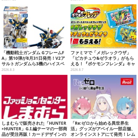
り返る景品盛りだくさん
「機動戦士ガンダム GフレームF
ファミマで「メガレックウザ」
A」第10弾が8月31日発売！V2ア
「ピカチュウ&ゼラオラ」がもら
サルトガンダムら3機のハイスペ
える！『ポケモンフレンダ』キャ
ック可動フィギュア
ンペーンが8月11日開始
2026.8.3
2026.8.7
しまむらで販売された「HUNTER
「Re:ゼロから始める異世界生
×HUNTER」G.I.編テーマの一部商
活」グッズがアベイル一部店舗、
品が受注再販！カードデザインの
オンラインストアにて発売！レム