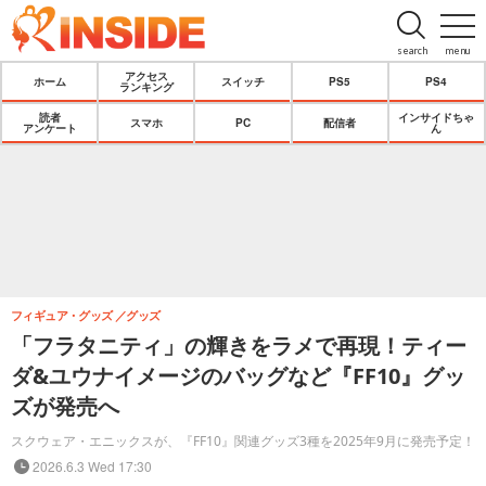
search
menu
アクセス
ホーム
スイッチ
PS5
PS4
ランキング
読者
インサイドちゃ
スマホ
PC
配信者
アンケート
ん
フィギュア・グッズ
グッズ
「フラタニティ」の輝きをラメで再現！ティー
ダ&ユウナイメージのバッグなど『FF10』グッ
ズが発売へ
スクウェア・エニックスが、『FF10』関連グッズ3種を2025年9月に発売予定！
2026.6.3 Wed 17:30