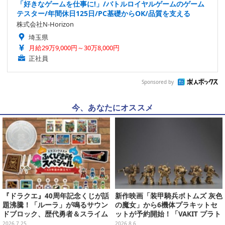
「好きなゲームを仕事に!」/バトルロイヤルゲームのゲーム
テスター/年間休日125日/PC基礎からOK/品質を支える
株式会社N-Horizon
埼玉県
月給29万9,000円～30万8,000円
正社員
Sponsored by
今、あなたにオススメ
『ドラクエ』40周年記念くじが話
新作映画「装甲騎兵ボトムズ 灰色
題沸騰！「ルーラ」が鳴るサウン
の魔女」から6機体プラキットセ
ドブロック、歴代勇者＆スライム
ットが予約開始！「VAKIT プラト
のフィギュアなど、シリーズを振
ーン」第1弾、各部関節可動仕様
2026.7.25
2026.8.6