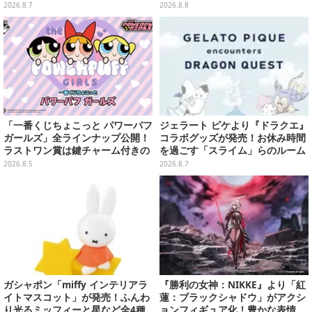
キーホルダーや、キルアたちのセ
＆ラムTシャツなどラインナップ
2026.8.7
2026.8.8
リフ付ソックスなど
「一番くじちょこっと パワーパフ
ジェラート ピケより『ドラクエ』
ガールズ」全ラインナップ公開！
コラボグッズが発売！お休み時間
ラストワン賞は鍵チャーム付きの
を過ごす「スライム」らのルーム
シール帳スペシャルセットを用意
ウェア、雑貨など多数ラインナッ
2026.8.5
2026.8.7
プ
ガシャポン「miffy インテリアラ
『勝利の女神：NIKKE』より「紅
イトマスコット」が発売！ふんわ
蓮：ブラックシャドウ」がアクシ
り光るミッフィーと星など全4種
ョンフィギュア化！豊かな表情、