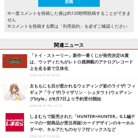
※一度コメントを投稿した後は約120秒間投稿することができま
せん
※コメントを投稿する際は
「利用規約」
を必ずご確認ください
関連ニュース
「トイ・ストーリー」新作一番くじが発売決定!A賞
は、ウッディたちがレトロ感満載のアナログレコード
上を走る姿で立体化
2026.08.07 Fri 03:40
太ももにも目が惹かれるウェディング姿のライザ! フィ
ギュア「ライザ(ライザリン・シュタウト)ウェディン
グStyle」が8月7日より予約受付開始
2026.08.06 Thu 10:15
しまむらで販売された「HUNTER×HUNTER」G.I.編テ
ーマの一部商品が受注再販!カードデザインのキーホル
ダーや、キルアたちのセリフ付ソックスなど
2026.08.07 Fri 02:00