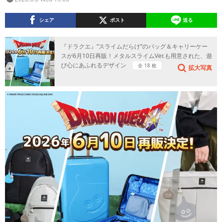
シェア
ポスト
送る
『ドラクエ』“スライムだらけ”のバッグ＆キャリーケー
スが6月10日再販！メタルスライムVer.も用意された、遊
び心にあふれるデザイン
全 18 枚
拡大写真