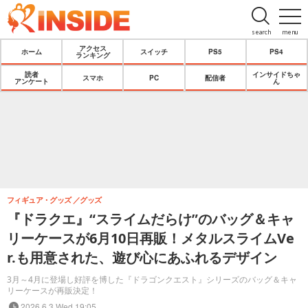
search
menu
アクセス
ホーム
スイッチ
PS5
PS4
ランキング
読者
インサイドちゃ
スマホ
PC
配信者
アンケート
ん
フィギュア・グッズ
グッズ
『ドラクエ』“スライムだらけ”のバッグ＆キャ
リーケースが6月10日再販！メタルスライムVe
r.も用意された、遊び心にあふれるデザイン
3月～4月に登場し好評を博した『ドラゴンクエスト』シリーズのバッグ＆キャ
リーケースが再販決定！
2026.6.3 Wed 19:05