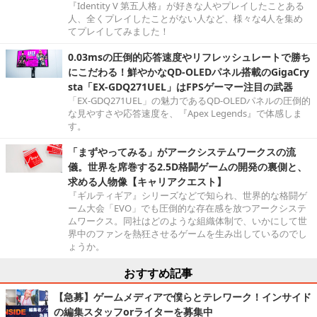
『Identity V 第五人格』が好きな人やプレイしたことある
人、全くプレイしたことがない人など、様々な4人を集め
てプレイしてみました！
0.03msの圧倒的応答速度やリフレッシュレートで勝ち
にこだわる！鮮やかなQD-OLEDパネル搭載のGigaCry
sta「EX-GDQ271UEL」はFPSゲーマー注目の武器
「EX-GDQ271UEL」の魅力であるQD-OLEDパネルの圧倒的
な見やすさや応答速度を、『Apex Legends』で体感しま
す。
「まずやってみる」がアークシステムワークスの流
儀。世界を席巻する2.5D格闘ゲームの開発の裏側と、
求める人物像【キャリアクエスト】
『ギルティギア』シリーズなどで知られ、世界的な格闘ゲ
ーム大会「EVO」でも圧倒的な存在感を放つアークシステ
ムワークス。同社はどのような組織体制で、いかにして世
界中のファンを熱狂させるゲームを生み出しているのでし
ょうか。
おすすめ記事
【急募】ゲームメディアで僕らとテレワーク！インサイド
の編集スタッフorライターを募集中