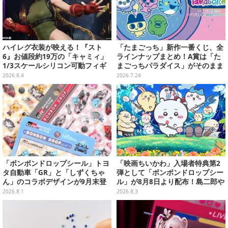
ハイレグ衣装が映える！『スト
「たまごっち」新作一番くじ、全
6』お値段約19万の「キャミィ」
ラインナップまとめ！A賞は「た
1/3スケールシリコン可動フィギ
まごっちパラダイス」がそのまま
ュアが圧巻のクオリティ
ビッグサイズになったアラームク
2026.8.4
2026.7.24
ロック
「ボンボンドロップシール」トヨ
「映画ちいかわ」入場者特典第2
タ自動車「GR」と「しずくちゃ
弾として「ボンボンドロップシー
ん」のコラボデザインが9月末登
ル」が8月8日より配布！島二郎や
場！くま吉らも描かれた全4柄
セイレーンはもちろん、人魚のウ
2026.8.1
2026.8.3
ロコまで…