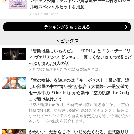
ンナップ公開！ラストワン賞は鍵チャーム付きのシー
ル帳スペシャルセットを用意
2026.8.5 Wed 18:45
ランキングをもっと見る
トピックス
「冒険は楽しいものだ」 ─『FF11』と『ウィザードリ
ィ ヴァリアンツ ダフネ』、"優しくないRPG"の沼にど
っぷり沈んだ4人の話
ふたつの沼の住人たちが語る奥深さとは。
『空の軌跡』を遊ぶのは「今」がベスト！暑い夏、涼
しい部屋の中で“青い空”が似合う大冒険へ―最安値で
セール中の『the 1st』から新作『空の軌跡 the 2nd』
まで駆け抜けよう
『空の軌跡 the 2nd』の発売が目前に迫る今こそ、『空の
軌跡 the 1st』から遊び始める絶好のタイミング！ 快適に
なったゲームシステムや新要素を交えながら、今遊びたい
本シリーズの魅力を紹介します。
かわいい…だからこそ、いじめたくなる。正式版リリ