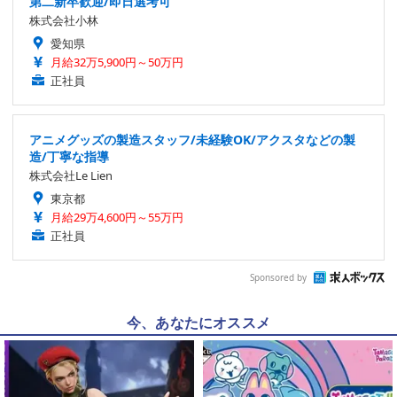
第二新卒歓迎/即日選考可
株式会社小林
愛知県
月給32万5,900円～50万円
正社員
アニメグッズの製造スタッフ/未経験OK/アクスタなどの製
造/丁寧な指導
株式会社Le Lien
東京都
月給29万4,600円～55万円
正社員
Sponsored by
今、あなたにオススメ