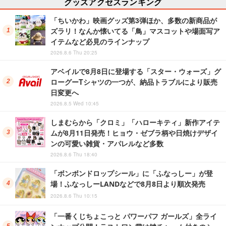
グッズアクセスランキング
「ちいかわ」映画グッズ第3弾ほか、多数の新商品が
ズラリ！なんか懐いてる「鳥」マスコットや場面写ア
イテムなど必見のラインナップ
2026.8.6 Thu 20:25
アベイルで8月8日に登場する「スター・ウォーズ」グ
ローグーTシャツの一つが、納品トラブルにより販売
日変更へ
2026.8.5 Wed 10:45
しまむらから「クロミ」「ハローキティ」新作アイテ
ムが8月11日発売！ヒョウ・ゼブラ柄や日焼けデザイ
ンの可愛い雑貨・アパレルなど多数
2026.8.6 Thu 18:40
「ボンボンドロップシール」に「ふなっしー」が登
場！ふなっしーLANDなどで8月8日より順次発売
2026.8.6 Thu 10:15
「一番くじちょこっと パワーパフ ガールズ」全ライ