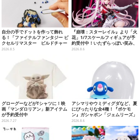
自分の手でドットを作って飾れ
『崩壊：スターレイル』より「火
る！「ファイナルファンタジー ピ
花」1/7スケールフィギュアが予
クセルリマスター ビルドチャー
約受付中！いたずらっぽい笑み、
ムコレクション Vol.3」が予約
シルクハット型のステージが華や
2026.8.5
2026.8.6
開始
かさを演出
グローグーなどがTシャツに！映
アシマリやウミディグダなど、夏
画「マンダロリアン」新アイテム
にぴったりな全4種！『ポケモ
が予約受付中
ン』ガシャポン「ジェムリーズ」
第13弾が8月第5週より発売
2026.7.27
2026.8.6