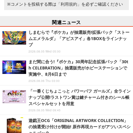
※コメントを投稿する際は
「利用規約」
を必ずご確認ください
関連ニュース
しまむらで『ポケカ』が抽選販売!拡張パック「ストー
ムエメラルダ」「アビスアイ」各1BOXをラインナッ
プ
2026.08.05 Wed 05:00
まだ間に合う!『ポケカ』30周年記念拡張パック「30t
h CELEBRATION」抽選販売がホビーステーションで
実施中、8月6日まで
2026.08.06 Thu 03:00
「一番くじちょこっと パワーパフ ガールズ」全ライン
ナップ公開!ラストワン賞は鍵チャーム付きのシール帳
スペシャルセットを用意
2026.08.05 Wed 09:45
遊戯王OCG「ORIGINAL ARTWORK COLLECTION」
の抽選受け付けが開始! 原作再現カードがアツいスペシ
ャルパック