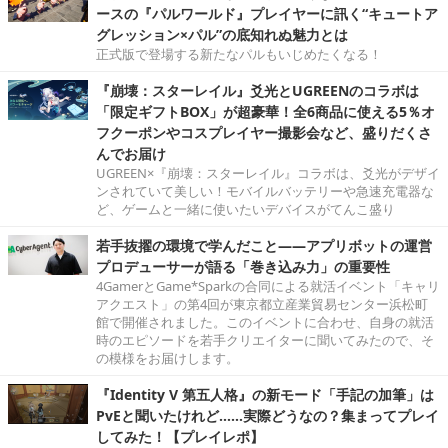
ースの『パルワールド』プレイヤーに訊く“キュートア
グレッション×パル”の底知れぬ魅力とは
正式版で登場する新たなパルもいじめたくなる！
『崩壊：スターレイル』爻光とUGREENのコラボは
「限定ギフトBOX」が超豪華！全6商品に使える5％オ
フクーポンやコスプレイヤー撮影会など、盛りだくさ
んでお届け
UGREEN×『崩壊：スターレイル』コラボは、爻光がデザイ
ンされていて美しい！モバイルバッテリーや急速充電器な
ど、ゲームと一緒に使いたいデバイスがてんこ盛り
若手抜擢の環境で学んだこと――アプリボットの運営
プロデューサーが語る「巻き込み力」の重要性
4GamerとGame*Sparkの合同による就活イベント「キャリ
アクエスト」の第4回が東京都立産業貿易センター浜松町
館で開催されました。このイベントに合わせ、自身の就活
時のエピソードを若手クリエイターに聞いてみたので、そ
の模様をお届けします。
『Identity V 第五人格』の新モード「手記の加筆」は
PvEと聞いたけれど……実際どうなの？集まってプレイ
してみた！【プレイレポ】