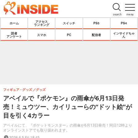
search
menu
アクセス
ホーム
スイッチ
PS5
PS4
ランキング
読者
インサイドちゃ
スマホ
PC
配信者
アンケート
ん
フィギュア・グッズ
グッズ
アベイルで『ポケモン』の雨傘が6月13日発
売！ミュウツー、カイリューらの“ドット絵”が
目を引く4カラー
アベイルにて、『ポケットモンスター』の雨傘が6月13日発売！同日12時より
オンラインストアでも取り扱われます。
2026.6.5 Fri 18:45