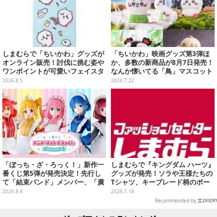
しまむらで「ちいかわ」グッズが
「ちいかわ」映画グッズ第3弾ほ
オンライン販売！討伐に挑む姿や
か、多数の新商品が8月7日発売！
ワンポイントが可愛いフェイスタ
なんか懐いてる「鳥」マスコット
オル、バスマットなど全14種
や場面写アイテムなど必見のライ
2026.8.5
2026.7.22
ンナップ
「ぼっち・ざ・ろっく！」新作一
しまむらで『キングダム ハーツ』
番くじ第5弾が発売決定！先行し
グッズが発売！ソラや王様たちの
て「結束バンド」メンバー、「廣
Tシャツ、キーブレード柄のポー
井きくり」のメイド衣装フィギュ
チなど幅広いデザイン
2026.8.4
2026.7.18
アを公開
Recommended by