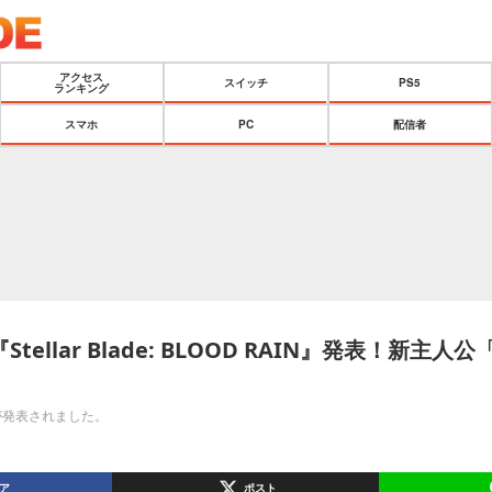
アクセス
スイッチ
PS5
ランキング
スマホ
PC
配信者
『Stellar Blade: BLOOD RAIN』発表！新主人
の続編が発表されました。
ア
ポスト