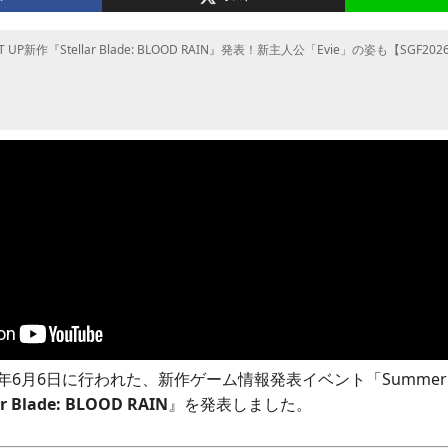
FT UP新作『Stellar Blade: BLOOD RAIN』発表！新主人公「Evie」の姿も【SGF20
026年6月6日に行われた、新作ゲーム情報発表イベント「Summer Gam
ar Blade: BLOOD RAIN
』を発表しました。