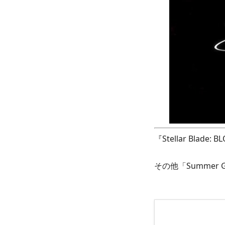
『Stellar Bla
その他「Summer G