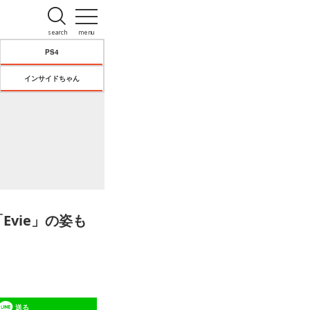
search
menu
PS4
インサイドちゃん
公「Evie」の姿も
送る