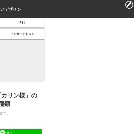
search
menu
PS4
インサイドちゃん
「カリン様」の
種類
ます。
送る