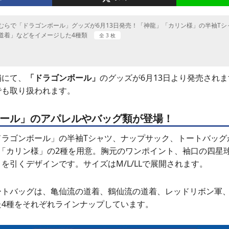
むらで「ドラゴンボール」グッズが6月13日発売！「神龍」「カリン様」の半袖T
道着」などをイメージした4種類
全 3 枚
舗にて、
「ドラゴンボール」
のグッズが6月13日より発売されま
でも取り扱われます。
ール」のアパレルやバッグ類が登場！
ドラゴンボール」の半袖Tシャツ、ナップサック、トートバッグ
」「カリン様」の2種を用意。胸元のワンポイント、袖口の四星
を引くデザインです。サイズはM/L/LLで展開されます。
ートバッグは、亀仙流の道着、鶴仙流の道着、レッドリボン軍
た4種をそれぞれラインナップしています。