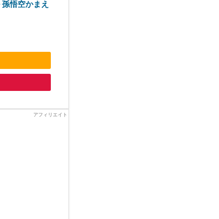
ル 孫悟空かまえ