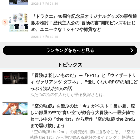
2026.8.7 Fri 21:30
『ドラクエ』40周年記念展オリジナルグッズの事後通
販を検討！歴代主人公の“冒険の書”開閉ピンズをはじ
め、ユニークなＴシャツや雑貨など
2026.8.7 Fri 12:15
ランキングをもっと見る
トピックス
「冒険は楽しいものだ」 ─『FF11』と『ウィザードリ
ィ ヴァリアンツ ダフネ』、"優しくないRPG"の沼にど
っぷり沈んだ4人の話
ふたつの沼の住人たちが語る奥深さとは。
『空の軌跡』を遊ぶのは「今」がベスト！暑い夏、涼
しい部屋の中で“青い空”が似合う大冒険へ―最安値で
セール中の『the 1st』から新作『空の軌跡 the 2nd』
まで駆け抜けよう
『空の軌跡 the 2nd』の発売が目前に迫る今こそ、『空の
軌跡 the 1st』から遊び始める絶好のタイミング！ 快適に