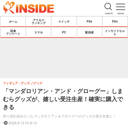
search
menu
アクセス
ホーム
スイッチ
PS5
PS4
ランキング
読者
インサイドちゃ
スマホ
PC
配信者
アンケート
ん
フィギュア・グッズ
グッズ
「マンダロリアン・アンド・グローグー」しま
むらグッズが、嬉しい受注生産！確実に購入で
きる
売り切れ続出だったマンダロリアン＆グローグーのグッズが受注生産に！
2026.6.12 Fri 6:10