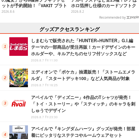
ットが予約開始！「VAKIT プラト
ホロ箔押し仕様のカードソフトク
ーン」第1弾、各部関節可動仕様
ッキー
2026.8.6
2026.8.2
Recommended by
グッズアクセスランキング
しまむらで販売された「HUNTER×HUNTER」G.I.編
テーマの一部商品が受注再販！カードデザインのキー
ホルダーや、キルアたちのセリフ付ソックスなど
2026.8.7 Fri 11:00
エディオンで「ポケカ」抽選販売！「ストームエメラ
ルダ」「スタートデッキ100」など人気商品が対象
2026.8.7 Fri 16:25
アベイルで「ディズニー」4作品のTシャツが発売！
「トイ・ストーリー」や「スティッチ」のキャラを刺
しゅうでデザイン
2026.8.7 Fri 23:30
アベイルで『キングダムハーツ』グッズが発売！部屋
着にピッタリなステテコやルームウェアセット