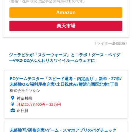
(価格・在庫状況は記事公開時点のものです)
Amazon
楽天市場
《ライター:INSIDE》
ジェラピケが「スターウォーズ」とコラボ！ダース・ベイダ
ーやR2-D2がふんわりカワイイルームウェアに
PCゲームテスター「スピード選考・内定あり!」新卒・27卒/
未経験OK/福利厚生充実/土日祝休み/横浜市西区北幸1丁目
株式会社キソシン
神奈川県
月給25万7,400円～32万円
正社員
未経験可/研修充実/ゲーム・スマホアプリのバグチェック