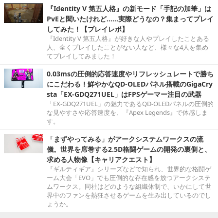
『Identity V 第五人格』の新モード「手記の加筆」は
PvEと聞いたけれど……実際どうなの？集まってプレイ
してみた！【プレイレポ】
『Identity V 第五人格』が好きな人やプレイしたことある
人、全くプレイしたことがない人など、様々な4人を集め
てプレイしてみました！
0.03msの圧倒的応答速度やリフレッシュレートで勝ち
にこだわる！鮮やかなQD-OLEDパネル搭載のGigaCry
sta「EX-GDQ271UEL」はFPSゲーマー注目の武器
「EX-GDQ271UEL」の魅力であるQD-OLEDパネルの圧倒的
な見やすさや応答速度を、『Apex Legends』で体感しま
す。
「まずやってみる」がアークシステムワークスの流
儀。世界を席巻する2.5D格闘ゲームの開発の裏側と、
求める人物像【キャリアクエスト】
『ギルティギア』シリーズなどで知られ、世界的な格闘ゲ
ーム大会「EVO」でも圧倒的な存在感を放つアークシステ
ムワークス。同社はどのような組織体制で、いかにして世
界中のファンを熱狂させるゲームを生み出しているのでし
ょうか。