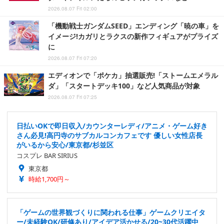
2026.08.07 Fri 02:00
「機動戦士ガンダムSEED」エンディング「暁の車」を
イメージ!カガリとラクスの新作フィギュアがプライズ
に
2026.08.07 Fri 07:20
エディオンで「ポケカ」抽選販売!「ストームエメラル
ダ」「スタートデッキ100」など人気商品が対象
2026.08.07 Fri 07:25
日払いOKで即日収入/カウンターレディ/アニメ・ゲーム好き
さん必見!高円寺のサブカルコンカフェです 優しい女性店長
がいるから安心/東京都/杉並区
コスプレ BAR SIRIUS
東京都
時給1,700円～
「ゲームの世界観づくりに関われる仕事」ゲームクリエイタ
ー/未経験OK/研修あり/アイデア活かせる/20~30代活躍中