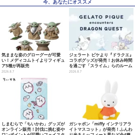
今、あなたにオススメ
気ままな姿のグローグーが可愛
ジェラート ピケより『ドラクエ』
い！メディコムトイよりフィギュ
コラボグッズが発売！お休み時間
ア5種が再販売
を過ごす「スライム」らのルーム
ウェア、雑貨など多数ラインナッ
2026.8.7
2026.8.7
プ
しまむらで「ちいかわ」グッズが
ガシャポン「miffy インテリアラ
オンライン販売！討伐に挑む姿や
イトマスコット」が発売！ふんわ
ワンポイントが可愛いフェイスタ
り光るミッフィーと星など全4種