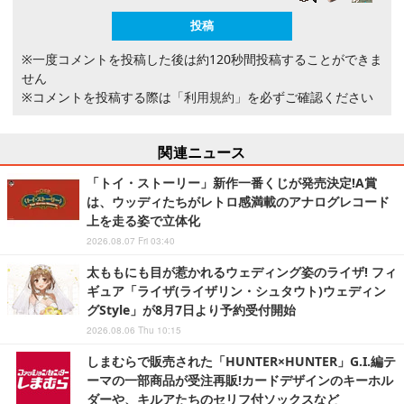
※一度コメントを投稿した後は約120秒間投稿することができま
せん
※コメントを投稿する際は
「利用規約」
を必ずご確認ください
関連ニュース
「トイ・ストーリー」新作一番くじが発売決定!A賞
は、ウッディたちがレトロ感満載のアナログレコード
上を走る姿で立体化
2026.08.07 Fri 03:40
太ももにも目が惹かれるウェディング姿のライザ! フィ
ギュア「ライザ(ライザリン・シュタウト)ウェディン
グStyle」が8月7日より予約受付開始
2026.08.06 Thu 10:15
しまむらで販売された「HUNTER×HUNTER」G.I.編テ
ーマの一部商品が受注再販!カードデザインのキーホル
ダーや、キルアたちのセリフ付ソックスなど