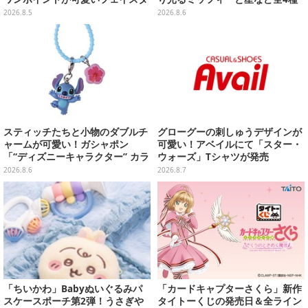
オル、バスマットなど全14種
ラインナップ
2026.8.5
2026.8.6
スティッチたちと小物のダブルチ
グローグーの刺しゅうデザインが
ャームが可愛い！ガシャポン
可愛い！アベイルにて「スター・
「“ディズニーキャラクター” カラ
ウォーズ」Tシャツが発売
フルマルチチャーム」が発売
2026.8.6
2026.8.7
「ちいかわ」Babyぬいぐるみパ
「カードキャプターさくら」新作
スケースポーチ第2弾！うさぎや
タイトーくじの発売日＆全ライン