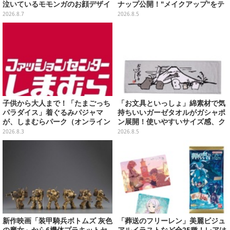
泣いているモモンガのお顔デザイ
ナップ公開！"メイクアップ"をテ
ン全4種が8月下旬プライズ展開
ーマに、日常でも使いたくなるア
2026.8.7
2026.8.5
イテムがズラリ
子供から大人まで！「たまごっち
「お文具といっしょ」綿素材で気
パラダイス」着ぐるみパジャマ
持ちいいガーゼタオルがガシャポ
が、しまむらパーク（オンライン
ン展開！使いやすいサイズ感、ク
ストア）にて受注生産
ールな和柄や可愛らしいお寿司な
2026.8.3
2026.8.5
ど全4種
新作映画「装甲騎兵ボトムズ 灰色
「葬送のフリーレン」美麗ビジュ
の魔女」から6機体プラキットセ
アルイラストなど全25種！レアは