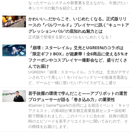
なったゲームシステムや新要素を交えながら、今遊びたい
本シリーズの魅力を紹介します。
かわいい…だからこそ、いじめたくなる。正式版リリ
ースの『パルワールド』プレイヤーに訊く“キュートア
グレッション×パル”の底知れぬ魅力とは
正式版で登場する新たなパルもいじめたくなる！
『崩壊：スターレイル』爻光とUGREENのコラボは
「限定ギフトBOX」が超豪華！全6商品に使える5％オ
フクーポンやコスプレイヤー撮影会など、盛りだくさ
んでお届け
UGREEN×『崩壊：スターレイル』コラボは、爻光がデザイ
ンされていて美しい！モバイルバッテリーや急速充電器な
ど、ゲームと一緒に使いたいデバイスがてんこ盛り
若手抜擢の環境で学んだこと――アプリボットの運営
プロデューサーが語る「巻き込み力」の重要性
4GamerとGame*Sparkの合同による就活イベント「キャリ
アクエスト」の第4回が東京都立産業貿易センター浜松町
館で開催されました。このイベントに合わせ、自身の就活
時のエピソードを若手クリエイターに聞いてみたので、そ
の模様をお届けします。