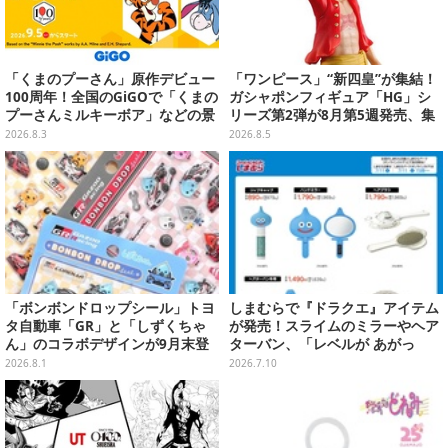
「くまのプーさん」原作デビュー
「ワンピース」“新四皇”が集結！
100周年！全国のGiGOで「くまの
ガシャポンフィギュア「HG」シ
プーさんミルキーボア」などの景
リーズ第2弾が8月第5週発売、集
品や、マストバイキャンペーンが
めて並べたくなるクオリティ
2026.8.3
2026.8.5
展開
「ボンボンドロップシール」トヨ
しまむらで『ドラクエ』アイテム
タ自動車「GR」と「しずくちゃ
が発売！スライムのミラーやヘア
ん」のコラボデザインが9月末登
ターバン、「レベルが あがっ
場！くま吉らも描かれた全4柄
た！」アクセサリーなど
2026.8.1
2026.7.10