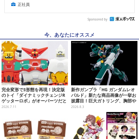
正社員
Sponsored by
今、あなたにオススメ
完全変形で3形態を再現！決定版
新作ガンプラ「HG ガンダムレオ
のトイ「ダイナミックチェンジR
パルド」新たな商品画像が一挙お
ゲッターロボ」がオーパーツだと
披露目！巨大ガトリング、胸部や
思う3つの理由【チェンジゲッタ
肩武装のハッチ展開までたっぷり
2026.7.11
2026.8.3
ー・ワン！】
11枚