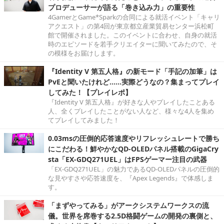
プロデューサーが語る「巻き込み力」の重要性
4GamerとGame*Sparkの合同による就活イベント「キャリ
アクエスト」の第4回が東京都立産業貿易センター浜松町
館で開催されました。このイベントに合わせ、自身の就活
時のエピソードを若手クリエイターに聞いてみたので、そ
の模様をお届けします。
『Identity V 第五人格』の新モード「手記の加筆」は
PvEと聞いたけれど……実際どうなの？集まってプレイ
してみた！【プレイレポ】
『Identity V 第五人格』が好きな人やプレイしたことある
人、全くプレイしたことがない人など、様々な4人を集め
てプレイしてみました！
0.03msの圧倒的応答速度やリフレッシュレートで勝ち
にこだわる！鮮やかなQD-OLEDパネル搭載のGigaCry
sta「EX-GDQ271UEL」はFPSゲーマー注目の武器
「EX-GDQ271UEL」の魅力であるQD-OLEDパネルの圧倒的
な見やすさや応答速度を、『Apex Legends』で体感しま
す。
「まずやってみる」がアークシステムワークスの流
儀。世界を席巻する2.5D格闘ゲームの開発の裏側と、