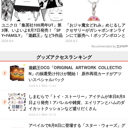
ユニクロ「集英社100周年UT」第
「おジャ魔女どれみ」めじるしア
3弾、いよいよ8月7日発売！「SP
クセサリーがガシャポンオンライ
Y×FAMILY」「遊戯王」など5作品
ンにて販売へ！ポップンポロンと
をデザイン
魔法玉の2連チャームなど全9種
2026.8.6
2026.8.5
Recommended by
グッズアクセスランキング
遊戯王OCG「ORIGINAL ARTWORK COLLECTIO
N」の抽選受け付けが開始！ 原作再現カードがアツ
いスペシャルパック
2026.8.5 Wed 17:30
しまむらで「トイ・ストーリー」アイテムが本日8月5
日より発売！アパレルや雑貨、エイリアンとハムのダ
イカットクッションなど盛りだくさん
2026.8.5 Wed 10:10
アベイルで8月8日に登場する「スター・ウォーズ」グ