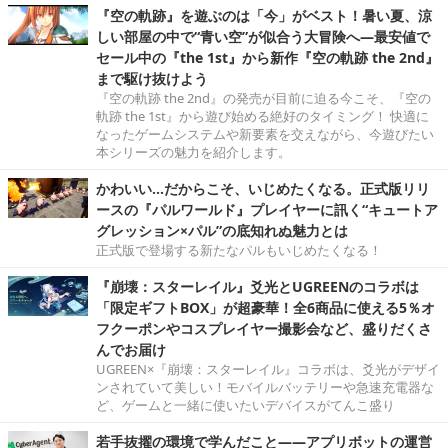
『空の軌跡』を遊ぶのは「今」がベスト！暑い夏、涼
しい部屋の中で“青い空”が似合う大冒険へ―最安値で
セール中の『the 1st』から新作『空の軌跡 the 2nd』
まで駆け抜けよう
『空の軌跡 the 2nd』の発売が目前に迫る今こそ、『空の
軌跡 the 1st』から遊び始める絶好のタイミング！ 快適に
なったゲームシステムや新要素を交えながら、今遊びたい
本シリーズの魅力を紹介します。
かわいい…だからこそ、いじめたくなる。正式版リリ
ースの『パルワールド』プレイヤーに訊く“キュートア
グレッション×パル”の底知れぬ魅力とは
正式版で登場する新たなパルもいじめたくなる！
『崩壊：スターレイル』爻光とUGREENのコラボは
「限定ギフトBOX」が超豪華！全6商品に使える5％オ
フクーポンやコスプレイヤー撮影会など、盛りだくさ
んでお届け
UGREEN×『崩壊：スターレイル』コラボは、爻光がデザイ
ンされていて美しい！モバイルバッテリーや急速充電器な
ど、ゲームと一緒に使いたいデバイスがてんこ盛り
若手抜擢の環境で学んだこと――アプリボットの運営