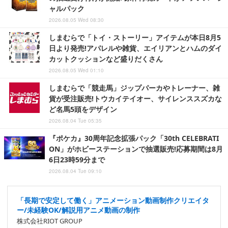
ャルパック
2026.08.05 Wed 08:30
しまむらで「トイ・ストーリー」アイテムが本日8月5
日より発売!アパレルや雑貨、エイリアンとハムのダイ
カットクッションなど盛りだくさん
2026.08.05 Wed 01:10
しまむらで「競走馬」ジップパーカやトレーナー、雑
貨が受注販売!トウカイテイオー、サイレンススズカな
ど名馬5頭をデザイン
2026.08.04 Tue 05:35
『ポケカ』30周年記念拡張パック「30th CELEBRATI
ON」がホビーステーションで抽選販売!応募期間は8月
6日23時59分まで
2026.08.04 Tue 09:10
「長期で安定して働く」アニメーション動画制作クリエイタ
ー/未経験OK/解説用アニメ動画の制作
株式会社RIOT GROUP