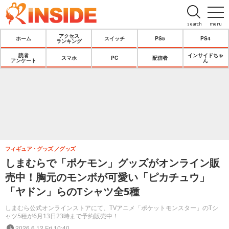
search
menu
アクセス
ホーム
スイッチ
PS5
PS4
ランキング
読者
インサイドちゃ
スマホ
PC
配信者
アンケート
ん
フィギュア・グッズ
グッズ
しまむらで「ポケモン」グッズがオンライン販
売中！胸元のモンボが可愛い「ピカチュウ」
「ヤドン」らのTシャツ全5種
しまむら公式オンラインストアにて、TVアニメ「ポケットモンスター」のTシ
ャツ5種が6月13日23時まで予約販売中！
2026.6.12 Fri 10:40