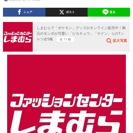
シェア
ポスト
送る
しまむらで「ポケモン」グッズがオンライン販売中！胸
元のモンボが可愛い「ピカチュウ」「ヤドン」らのTシ
ャツ全5種
全 11 枚
拡大写真