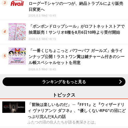
ローグーTシャツの一つが、納品トラブルにより販売
日変更へ
2026.8.5 Wed 10:45
「ボンボンドロップシール」がロフトネットストアで
抽選販売！サンリオ8種を8月6日10時より受付開始
2026.8.5 Wed 18:15
「一番くじちょこっと パワーパフ ガールズ」全ライ
ンナップ公開！ラストワン賞は鍵チャーム付きのシー
ル帳スペシャルセットを用意
2026.8.5 Wed 18:45
ランキングをもっと見る
トピックス
「冒険は楽しいものだ」 ─『FF11』と『ウィザードリ
ィ ヴァリアンツ ダフネ』、"優しくないRPG"の沼にど
っぷり沈んだ4人の話
ふたつの沼の住人たちが語る奥深さとは。