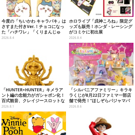
今度の「ちいかわ キャラパキ」は
ホロライブ「戌神ころね」限定グ
さすまた付きVer.！チョコになっ
ッズも販売！ホンダ・レーシング
た「ハチワレ」「くりまんじゅ
がコミケに初出展
う」たちも可愛い全8種
2026.8.4
2026.8.4
「HUNTER×HUNTER」キメラア
「シルバニアファミリー」キラキ
ント編の念能力がガシャポン化！
ラくじが8月22日ファミマ一部店
百式観音、クレイジースロットな
舗で発売！“ほしぞらパジャマパ
ど5種類を台座付きでリッチに表
ーティ”をテーマに、お人形や建
2026.8.1
2026.8.6
現
物がラインナップ