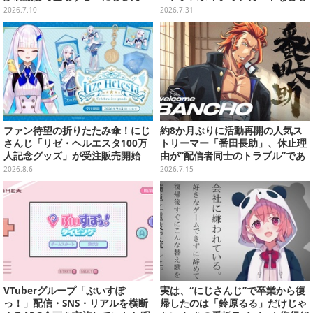
じ」×「スイパラ」コラボが8月14
2026.7.10
2026.7.31
日より開催
ファン待望の折りたたみ傘！にじ
約8か月ぶりに活動再開の人気ス
さんじ「リゼ・ヘルエスタ100万
トリーマー「番田長助」、休止理
人記念グッズ」が受注販売開始
由が“配信者同士のトラブル”であ
ったと明かす―「原因は自身の未
2026.8.6
2026.7.15
熟さと慢心」
VTuberグループ「ぶいすぽ
実は、“にじさんじ”で卒業から復
っ！」配信・SNS・リアルを横断
帰したのは「鈴原るる」だけじゃ