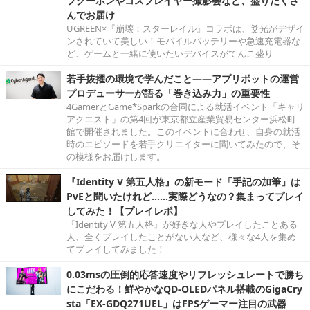
フクーポンやコスプレイヤー撮影会など、盛りだくさ
んでお届け
UGREEN×『崩壊：スターレイル』コラボは、爻光がデザイ
ンされていて美しい！モバイルバッテリーや急速充電器な
ど、ゲームと一緒に使いたいデバイスがてんこ盛り
若手抜擢の環境で学んだこと――アプリボットの運営
プロデューサーが語る「巻き込み力」の重要性
4GamerとGame*Sparkの合同による就活イベント「キャリ
アクエスト」の第4回が東京都立産業貿易センター浜松町
館で開催されました。このイベントに合わせ、自身の就活
時のエピソードを若手クリエイターに聞いてみたので、そ
の模様をお届けします。
『Identity V 第五人格』の新モード「手記の加筆」は
PvEと聞いたけれど……実際どうなの？集まってプレイ
してみた！【プレイレポ】
『Identity V 第五人格』が好きな人やプレイしたことある
人、全くプレイしたことがない人など、様々な4人を集め
てプレイしてみました！
0.03msの圧倒的応答速度やリフレッシュレートで勝ち
にこだわる！鮮やかなQD-OLEDパネル搭載のGigaCry
sta「EX-GDQ271UEL」はFPSゲーマー注目の武器