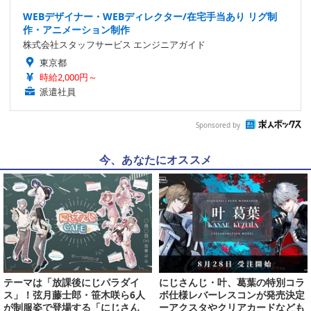
WEBデザイナー・WEBディレクター/在宅手当あり リグ制
作・アニメーション制作
株式会社スタッフサービス エンジニアガイド
東京都
時給2,000円～
派遣社員
Sponsored by
今、あなたにオススメ
テーマは「放課後にじパラダイ
にじさんじ・叶、葛葉の特別コラ
ス」！弦月藤士郎・笹木咲ら6人
ボ仕様レバーレスコンが発売決定
が制服姿で登場する「にじさん
ーアクスタやクリアカードなども