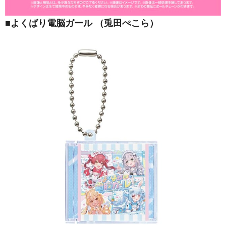
■
よくばり電脳ガール （兎田ぺこら）