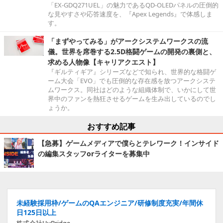
「EX-GDQ271UEL」の魅力であるQD-OLEDパネルの圧倒的
な見やすさや応答速度を、『Apex Legends』で体感しま
す。
「まずやってみる」がアークシステムワークスの流
儀。世界を席巻する2.5D格闘ゲームの開発の裏側と、
求める人物像【キャリアクエスト】
『ギルティギア』シリーズなどで知られ、世界的な格闘ゲ
ーム大会「EVO」でも圧倒的な存在感を放つアークシステ
ムワークス。同社はどのような組織体制で、いかにして世
界中のファンを熱狂させるゲームを生み出しているのでし
ょうか。
おすすめ記事
【急募】ゲームメディアで僕らとテレワーク！インサイド
の編集スタッフorライターを募集中
未経験採用枠/ゲームのQAエンジニア/研修制度充実/年間休
日125日以上