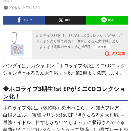
発売！
2026.6.12 Fri 18:30
シェア
ポスト
送る
ホロライブ3期生1st EPの“ミニCDコレクション”が、ガ
シャポン売り場で発売！「#きゅるるん大作戦」より
「よくばり電脳ガール」含む全7種
全 9 枚
拡大写真
バンダイは、ガシャポン「ホロライブ3期生 ミニCDコレク
ション #きゅるるん大作戦」を6月第2週より発売します。
◆ホロライブ3期生1st EPがミニCDコレクショ
ン化！
ホロライブ3期生（敬称略）兎田ぺこら、 不知火フレア、
白銀ノエル、 宝鐘マリンの1st EP「#きゅるるん大作戦 ～
最強アイドル、推すしかないでしょ～」に収録されている
楽曲がミニCDコレクションとなって登場。CD風プレートや