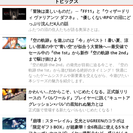
トピックス
「冒険は楽しいものだ」 ─『FF11』と『ウィザードリ
ィ ヴァリアンツ ダフネ』、"優しくないRPG"の沼にど
っぷり沈んだ4人の話
ふたつの沼の住人たちが語る奥深さとは。
『空の軌跡』を遊ぶのは「今」がベスト！暑い夏、涼
しい部屋の中で“青い空”が似合う大冒険へ―最安値で
セール中の『the 1st』から新作『空の軌跡 the 2nd』
まで駆け抜けよう
『空の軌跡 the 2nd』の発売が目前に迫る今こそ、『空の
軌跡 the 1st』から遊び始める絶好のタイミング！ 快適に
なったゲームシステムや新要素を交えながら、今遊びたい
本シリーズの魅力を紹介します。
かわいい…だからこそ、いじめたくなる。正式版リリ
ースの『パルワールド』プレイヤーに訊く“キュートア
グレッション×パル”の底知れぬ魅力とは
正式版で登場する新たなパルもいじめたくなる！
『崩壊：スターレイル』爻光とUGREENのコラボは
「限定ギフトBOX」が超豪華！全6商品に使える5％オ