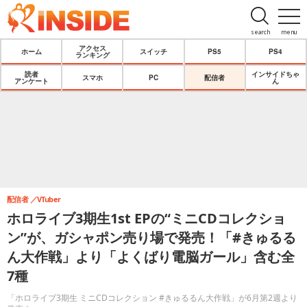
search
menu
アクセス
ホーム
スイッチ
PS5
PS4
ランキング
読者
インサイドちゃ
スマホ
PC
配信者
アンケート
ん
配信者
VTuber
ホロライブ3期生1st EPの“ミニCDコレクショ
ン”が、ガシャポン売り場で発売！「#きゅるる
ん大作戦」より「よくばり電脳ガール」含む全
7種
「ホロライブ3期生 ミニCDコレクション #きゅるるん大作戦」が6月第2週より