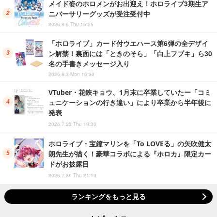
メイド姿のホロメンがお出迎え！ホロライブ3期生ア
ニバーサリーグッズが受注受付中
2026.8.6 Thu 15:25
「ホロライブ」カード付ウエハース第6弾の全デザイ
ン解禁！裏面には「ときのそら」「白上フブキ」ら30
名の手書きメッセージ入り
2026.8.3 Mon 16:30
VTuber・花鋏キョウ、1月末に卒業していたー「コミ
ュニケーションの行き違い」により卒業から半年後に
発表
2026.7.23 Thu 19:30
ホロライブ・宝鐘マリンを「To LOVEる」の矢吹健太
朗先生が描く！豪華コラボによる『ホロカ』限定カー
ドがお披露目
2026.7.30 Thu 21:19
ランキングをもっと見る