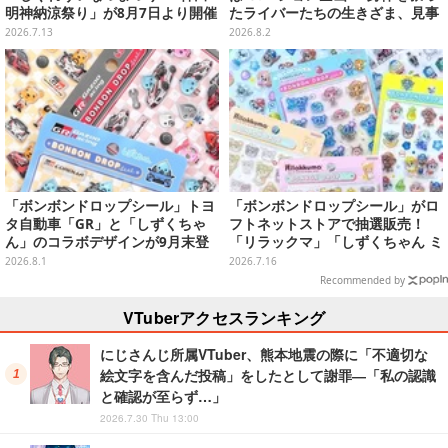
明神納涼祭り」が8月7日より開催
たライバーたちの生きざま、見事
決定
な転倒具合を振り返り【特集】
2026.7.13
2026.8.2
「ボンボンドロップシール」トヨ
「ボンボンドロップシール」がロ
タ自動車「GR」と「しずくちゃ
フトネットストアで抽選販売！
ん」のコラボデザインが9月末登
「リラックマ」「しずくちゃん ミ
場！くま吉らも描かれた全4柄
ニ」など全12種をラインナップ
2026.8.1
2026.7.16
Recommended by
VTuberアクセスランキング
にじさんじ所属VTuber、熊本地震の際に「不適切な
絵文字を含んだ投稿」をしたとして謝罪―「私の認識
と確認が至らず…」
2026.7.30 Thu 13:00