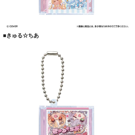
■
きゅる☆ちあ