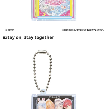
■
3tay on, 3tay together