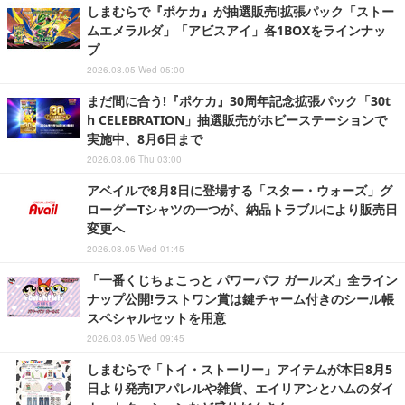
しまむらで『ポケカ』が抽選販売!拡張パック「ストー
ムエメラルダ」「アビスアイ」各1BOXをラインナッ
プ
2026.08.05 Wed 05:00
まだ間に合う!『ポケカ』30周年記念拡張パック「30t
h CELEBRATION」抽選販売がホビーステーションで
実施中、8月6日まで
2026.08.06 Thu 03:00
アベイルで8月8日に登場する「スター・ウォーズ」グ
ローグーTシャツの一つが、納品トラブルにより販売日
変更へ
2026.08.05 Wed 01:45
「一番くじちょこっと パワーパフ ガールズ」全ライン
ナップ公開!ラストワン賞は鍵チャーム付きのシール帳
スペシャルセットを用意
2026.08.05 Wed 09:45
しまむらで「トイ・ストーリー」アイテムが本日8月5
日より発売!アパレルや雑貨、エイリアンとハムのダイ