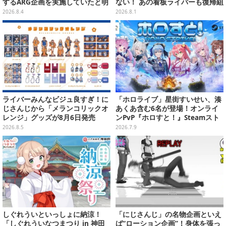
するARG企画を実施していたと明
ない！ あの看板ライバーも復帰組
らかに―ファンメイドらしきタイ
って知ってた？【特集】
2026.8.4
2026.8.1
ピングゲームが実は…
ライバーみんなビジュ良すぎ！に
「ホロライブ」星街すいせい、湊
じさんじから「メランコリックオ
あくあ含む6名が登場！オンライ
レンジ」グッズが8月6日発売
ンPvP『ホロすと！』Steamスト
アページ公開、プレイテスター募
2026.8.5
2026.7.9
集開始
しぐれういといっしょに納涼！
「にじさんじ」の名物企画といえ
「しぐれういなつまつり in 神田
ば“ローション企画”！身体を張っ