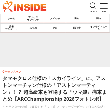
search
menu
アクセス
ホーム
スイッチ
PS5
PS4
ランキング
読者
インサイドちゃ
スマホ
PC
配信者
アンケート
ん
ゲーム
スマホ
タマモクロス仕様の「スカイライン」に、アス
トンマーチャン仕様の「アストンマーティ
ン」！？ 超高級車も登場する『ウマ娘』痛車ま
とめ【ARCChampionship 2026フォトレポ】
キャラクターの特性を反映した『ウマ娘 プリティーダービー』の痛車が集結！