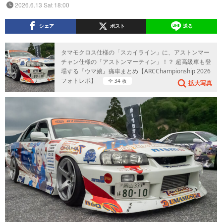
2026.6.13 Sat 18:00
シェア
ポスト
送る
タマモクロス仕様の「スカイライン」に、アストンマー
チャン仕様の「アストンマーティン」！？ 超高級車も登
場する『ウマ娘』痛車まとめ【ARCChampionship 2026
フォトレポ】
全 34 枚
拡大写真