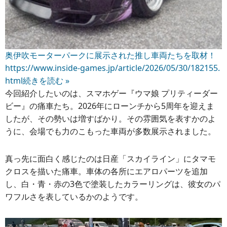
奥伊吹モーターパークに展示された推し車両たちを取材！
https://www.inside-games.jp/article/2026/05/30/182155.
html
続きを読む »
今回紹介したいのは、スマホゲー『ウマ娘 プリティーダー
ビー』の痛車たち。2026年にローンチから5周年を迎えま
したが、その勢いは増すばかり。その雰囲気を表すかのよ
うに、会場でも力のこもった車両が多数展示されました。
真っ先に面白く感じたのは日産「スカイライン」にタマモ
クロスを描いた痛車。車体の各所にエアロパーツを追加
し、白・青・赤の3色で塗装したカラーリングは、彼女のパ
ワフルさを表しているかのようです。