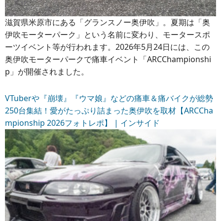
滋賀県米原市にある「グランスノー奥伊吹」。夏期は「奥
伊吹モーターパーク」という名前に変わり、モータースポ
ーツイベント等が行われます。2026年5月24日には、この
奥伊吹モーターパークで痛車イベント「ARCChampionshi
p」が開催されました。
VTuberや『崩壊』『ウマ娘』などの痛車＆痛バイクが総勢
250台集結！愛がたっぷり詰まった奥伊吹を取材【ARCCha
mpionship 2026フォトレポ】 | インサイド