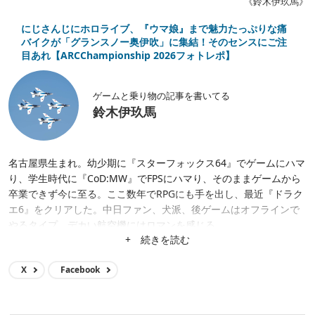
《鈴木伊玖馬》
にじさんじにホロライブ、『ウマ娘』まで魅力たっぷりな痛
バイクが「グランスノー奥伊吹」に集結！そのセンスにご注
目あれ【ARCChampionship 2026フォトレポ】
ゲームと乗り物の記事を書いてる
鈴木伊玖馬
名古屋県生まれ。幼少期に『スターフォックス64』でゲームにハマ
り、学生時代に『CoD:MW』でFPSにハマり、そのままゲームから
卒業できず今に至る。ここ数年でRPGにも手を出し、最近『ドラク
エ6』をクリアした。中日ファン、犬派、後ゲームはオフラインで
やるタイプ。デカい航空機にはロマンを感じる。
+ 続きを読む
X
Facebook