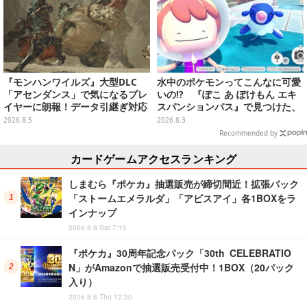
『モンハンワイルズ』大型DLC
水中のポケモンってこんなに可愛
「アセンダンス」で気になるプレ
いの!? 『ぽこ あ ぽけもん エキ
イヤーに朗報！データ引継ぎ対応
スパンションパス』で見つけた、
の「序盤体験版」が本日8月5日配
ポケモンの新たな魅力【先行プレ
2026.8.5
2026.8.3
信
イレポ】
Recommended by
カードゲームアクセスランキング
しまむら『ポケカ』抽選販売が締切間近！拡張パック
「ストームエメラルダ」「アビスアイ」各1BOXをラ
インナップ
2026.8.8 Sat 7:15
『ポケカ』30周年記念パック「30th CELEBRATIO
N」がAmazonで抽選販売受付中！1BOX（20パック
入り）
2026.8.6 Thu 12:30