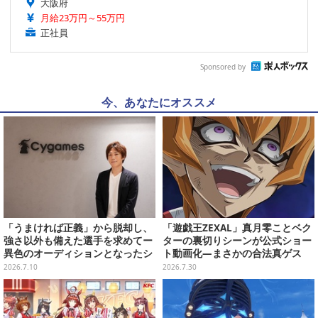
大阪府
月給23万円～55万円
正社員
Sponsored by
今、あなたにオススメ
「うまければ正義」から脱却し、
「遊戯王ZEXAL」真月零ことベク
強さ以外も備えた選手を求めてー
ターの裏切りシーンが公式ショー
異色のオーディションとなったシ
ト動画化―まさかの合法真ゲス
ャドバ合宿の“狙い”【インタビュ
2026.7.10
2026.7.30
ー】