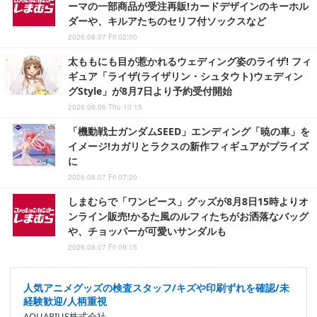
ーマの一部商品が受注再販!カードデザインのキーホル
ダーや、キルアたちのセリフ付ソックスなど
2026.08.07 Fri 02:00
太ももにも目が惹かれるウェディング姿のライザ! フィ
ギュア「ライザ(ライザリン・シュタウト)ウェディン
グStyle」が8月7日より予約受付開始
2026.08.06 Thu 10:15
「機動戦士ガンダムSEED」エンディング「暁の車」を
イメージ!カガリとラクスの新作フィギュアがプライズ
に
2026.08.07 Fri 07:20
しまむらで「ワンピース」グッズが8月8日15時よりオ
ンライン販売!かるた風のルフィたちがお洒落なバッグ
や、チョッパーが可愛いサンダルも
2026.08.07 Fri 09:15
人気アニメグッズの検査スタッフ/キズや印刷ずれを確認/未
経験歓迎/人柄重視
AQUARIUS株式会社