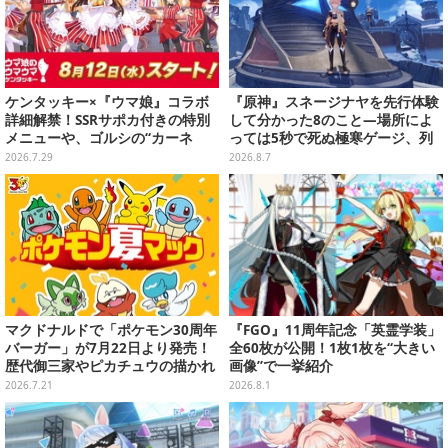
ケンタッキー×『ウマ娘』コラボ
『原神』スネージナヤを先行体験
詳細解禁！SSRサポカ付きの特別
して分かった8のこと―場所によ
メニューや、ゴルシの“カーネ
っては5秒で死ぬ極寒ゲージ、列
ル・サンダース衣装”がゲーム内
車は“ダイナミック途中下車”可能
2026.7.29
2026.8.7
に実装
など自由度高め
マクドナルドで「ポケモン30周年
『FGO』11周年記念「英霊学装」
バーガー」が7月22日より発売！
全60枚が公開！1枚1枚を“大きい
歴代御三家やピカチュウの描かれ
画像”で一挙紹介
たオリジナルパッケージが可愛い
2026.7.21
2026.8.1