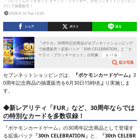
「プレミアムデッキセット エーフィ・ブラッキー」がセブンネットショッピン
グにて抽選販売！
2026.6.16 Tue 12:20
シェア
ポスト
送る
『ポケカ』30周年記念商品がセブンネットショッピング
で抽選販売！拡張パック「30th CELEBRATION」と「エ
ーフィ・ブラッキーセット」が対象
全 17 枚
拡大写真
セブンネットショッピングは、
『ポケモンカードゲーム』
3
0周年記念商品の抽選販売を6月30日15時頃より実施しま
す。
◆新レアリティ「FUR」など、30周年ならでは
の特別なカードを多数収録！
『ポケモンカードゲーム』の30周年記念商品として登場す
る拡張パック
「30th CELEBRATION」
と、
「30th CELEBR