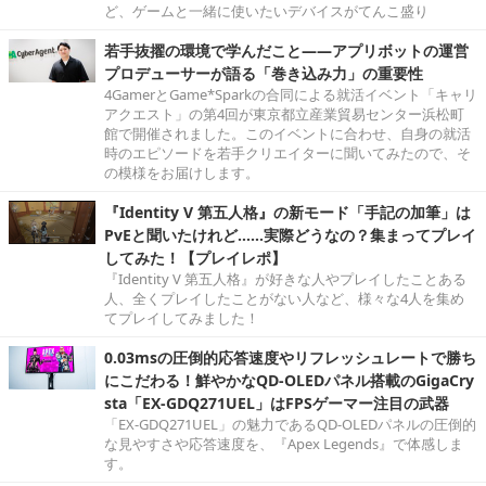
ど、ゲームと一緒に使いたいデバイスがてんこ盛り
若手抜擢の環境で学んだこと――アプリボットの運営
プロデューサーが語る「巻き込み力」の重要性
4GamerとGame*Sparkの合同による就活イベント「キャリ
アクエスト」の第4回が東京都立産業貿易センター浜松町
館で開催されました。このイベントに合わせ、自身の就活
時のエピソードを若手クリエイターに聞いてみたので、そ
の模様をお届けします。
『Identity V 第五人格』の新モード「手記の加筆」は
PvEと聞いたけれど……実際どうなの？集まってプレイ
してみた！【プレイレポ】
『Identity V 第五人格』が好きな人やプレイしたことある
人、全くプレイしたことがない人など、様々な4人を集め
てプレイしてみました！
0.03msの圧倒的応答速度やリフレッシュレートで勝ち
にこだわる！鮮やかなQD-OLEDパネル搭載のGigaCry
sta「EX-GDQ271UEL」はFPSゲーマー注目の武器
「EX-GDQ271UEL」の魅力であるQD-OLEDパネルの圧倒的
な見やすさや応答速度を、『Apex Legends』で体感しま
す。