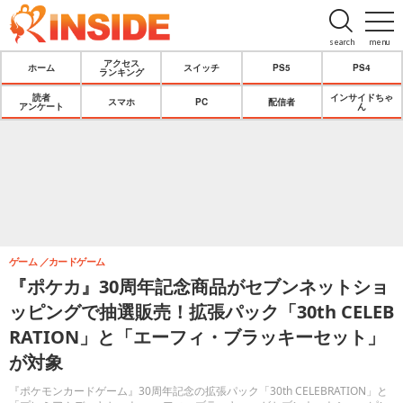
search
menu
アクセス
ホーム
スイッチ
PS5
PS4
ランキング
読者
インサイドちゃ
スマホ
PC
配信者
アンケート
ん
ゲーム
カードゲーム
『ポケカ』30周年記念商品がセブンネットショ
ッピングで抽選販売！拡張パック「30th CELEB
RATION」と「エーフィ・ブラッキーセット」
が対象
『ポケモンカードゲーム』30周年記念の拡張パック「30th CELEBRATION」と