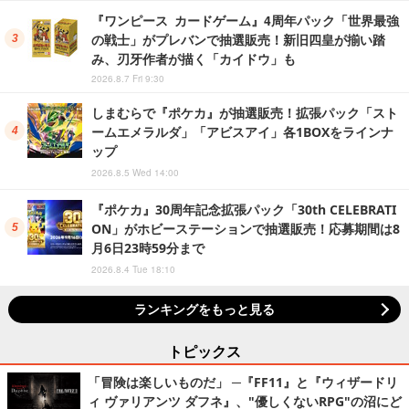
『ワンピース カードゲーム』4周年パック「世界最強
の戦士」がプレバンで抽選販売！新旧四皇が揃い踏
み、刃牙作者が描く「カイドウ」も
2026.8.7 Fri 9:30
しまむらで『ポケカ』が抽選販売！拡張パック「スト
ームエメラルダ」「アビスアイ」各1BOXをラインナ
ップ
2026.8.5 Wed 14:00
『ポケカ』30周年記念拡張パック「30th CELEBRATI
ON」がホビーステーションで抽選販売！応募期間は8
月6日23時59分まで
2026.8.4 Tue 18:10
ランキングをもっと見る
トピックス
「冒険は楽しいものだ」 ─『FF11』と『ウィザードリ
ィ ヴァリアンツ ダフネ』、"優しくないRPG"の沼にど