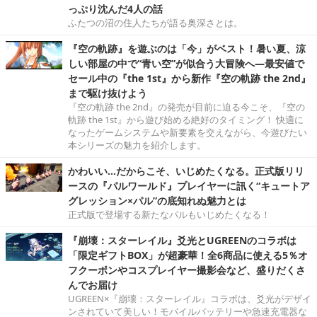
っぷり沈んだ4人の話
ふたつの沼の住人たちが語る奥深さとは。
『空の軌跡』を遊ぶのは「今」がベスト！暑い夏、涼
しい部屋の中で“青い空”が似合う大冒険へ―最安値で
セール中の『the 1st』から新作『空の軌跡 the 2nd』
まで駆け抜けよう
『空の軌跡 the 2nd』の発売が目前に迫る今こそ、『空の
軌跡 the 1st』から遊び始める絶好のタイミング！ 快適に
なったゲームシステムや新要素を交えながら、今遊びたい
本シリーズの魅力を紹介します。
かわいい…だからこそ、いじめたくなる。正式版リリ
ースの『パルワールド』プレイヤーに訊く“キュートア
グレッション×パル”の底知れぬ魅力とは
正式版で登場する新たなパルもいじめたくなる！
『崩壊：スターレイル』爻光とUGREENのコラボは
「限定ギフトBOX」が超豪華！全6商品に使える5％オ
フクーポンやコスプレイヤー撮影会など、盛りだくさ
んでお届け
UGREEN×『崩壊：スターレイル』コラボは、爻光がデザイ
ンされていて美しい！モバイルバッテリーや急速充電器な