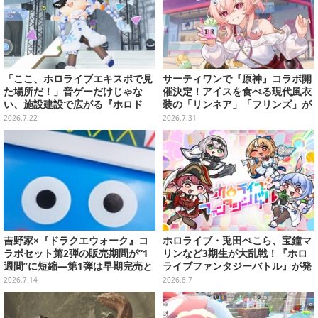
「ここ、ホロライブエキスポで見
サーティワンで『原神』コラボ開
た場所だ！」音ゲーだけじゃな
催決定！アイスを食べる現代風衣
い、施設建設で広がる『ホロド
装の「リンネア」「フリンズ」が
リ』の遊びー「ホロホーム」で
可愛く、そしてクール
2026.7.22
2026.7.31
は、ホロメンたちがくつろぐ姿も
【先行プレイレポ】
吉野家×『ドラクエウォーク』コ
ホロライブ・兎田ぺこら、宝鐘マ
ラボセット第2弾の販売期間が“1
リンなど3期生が大乱戦！『ホロ
週間”に短縮―第1弾は早期完売と
ライブファンタジーバトル』が発
大好評
売ーお馴染みの語録が装備
2026.7.14
2026.8.7
に、“ニセ3期生”とのバトルもあ
る