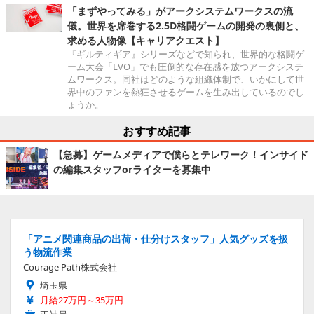
「まずやってみる」がアークシステムワークスの流
儀。世界を席巻する2.5D格闘ゲームの開発の裏側と、
求める人物像【キャリアクエスト】
『ギルティギア』シリーズなどで知られ、世界的な格闘ゲ
ーム大会「EVO」でも圧倒的な存在感を放つアークシステ
ムワークス。同社はどのような組織体制で、いかにして世
界中のファンを熱狂させるゲームを生み出しているのでし
ょうか。
おすすめ記事
【急募】ゲームメディアで僕らとテレワーク！インサイド
の編集スタッフorライターを募集中
「アニメ関連商品の出荷・仕分けスタッフ」人気グッズを扱
う物流作業
Courage Path株式会社
埼玉県
月給27万円～35万円