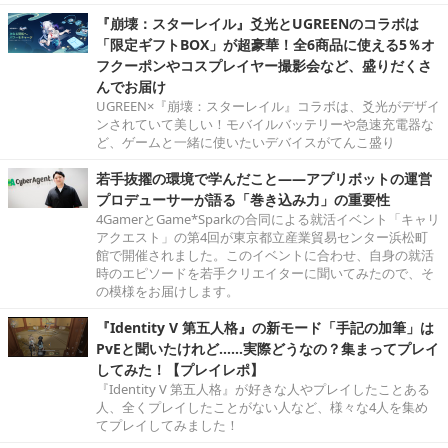
『崩壊：スターレイル』爻光とUGREENのコラボは
「限定ギフトBOX」が超豪華！全6商品に使える5％オ
フクーポンやコスプレイヤー撮影会など、盛りだくさ
んでお届け
UGREEN×『崩壊：スターレイル』コラボは、爻光がデザイ
ンされていて美しい！モバイルバッテリーや急速充電器な
ど、ゲームと一緒に使いたいデバイスがてんこ盛り
若手抜擢の環境で学んだこと――アプリボットの運営
プロデューサーが語る「巻き込み力」の重要性
4GamerとGame*Sparkの合同による就活イベント「キャリ
アクエスト」の第4回が東京都立産業貿易センター浜松町
館で開催されました。このイベントに合わせ、自身の就活
時のエピソードを若手クリエイターに聞いてみたので、そ
の模様をお届けします。
『Identity V 第五人格』の新モード「手記の加筆」は
PvEと聞いたけれど……実際どうなの？集まってプレイ
してみた！【プレイレポ】
『Identity V 第五人格』が好きな人やプレイしたことある
人、全くプレイしたことがない人など、様々な4人を集め
てプレイしてみました！