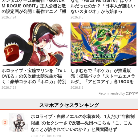
ガンダムゲーム最新作『GUNDA
なぜ『Forza Horizon 6』はリア
M ROGUE ORBIT』主人公機と敵
ルだったのか？「日本人が誰もい
の設定画が公開！新作アニメ「機
ないスタジオ」から始まっ
動戦士ガンダムRG アレックスゼ
た、“生活感のある日本"の作り方
2026.7.24
2026.8.5
ロ」の約100年後を描く作品に
【CEDEC2026】
ホロライブ・宝鐘マリンを「To L
しまむらで『ポケカ』が抽選販
OVEる」の矢吹健太朗先生が描
売！拡張パック「ストームエメラ
く！豪華コラボの『ホロカ』特別
ルダ」「アビスアイ」各1BOXを
カードが「Vジャンプ10月号」に
ラインナップ
2026.7.21
2026.8.5
付録
Recommended by
スマホアクセスランキング
ホロライブ・白銀ノエルの水着衣装、1人だけ“年齢制
限級”のセクシーさで反響―兎田ぺこらも「こ、こん
なことが許されていいのか？」と興奮隠せず
2026.7.28 Tue 12:20