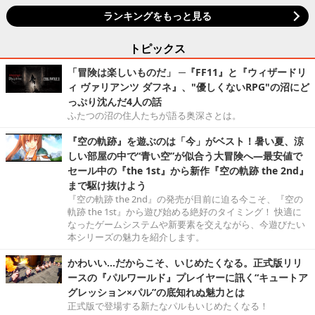
ランキングをもっと見る
トピックス
「冒険は楽しいものだ」 ─『FF11』と『ウィザードリ
ィ ヴァリアンツ ダフネ』、"優しくないRPG"の沼にど
っぷり沈んだ4人の話
ふたつの沼の住人たちが語る奥深さとは。
『空の軌跡』を遊ぶのは「今」がベスト！暑い夏、涼
しい部屋の中で“青い空”が似合う大冒険へ―最安値で
セール中の『the 1st』から新作『空の軌跡 the 2nd』
まで駆け抜けよう
『空の軌跡 the 2nd』の発売が目前に迫る今こそ、『空の
軌跡 the 1st』から遊び始める絶好のタイミング！ 快適に
なったゲームシステムや新要素を交えながら、今遊びたい
本シリーズの魅力を紹介します。
かわいい…だからこそ、いじめたくなる。正式版リリ
ースの『パルワールド』プレイヤーに訊く“キュートア
グレッション×パル”の底知れぬ魅力とは
正式版で登場する新たなパルもいじめたくなる！