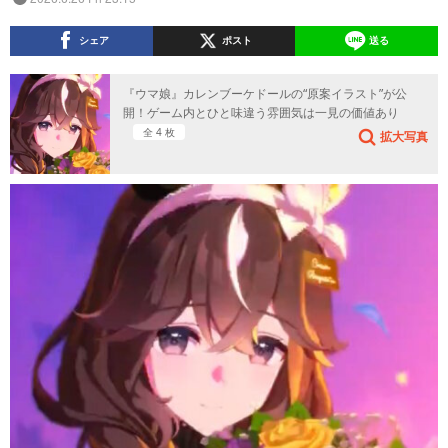
シェア
ポスト
送る
『ウマ娘』カレンブーケドールの“原案イラスト”が公
開！ゲーム内とひと味違う雰囲気は一見の価値あり
全 4 枚
拡大写真