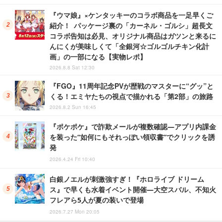
『ウマ娘』×ケンタッキーのコラボ商品を一足早くご
紹介！ パッケージ裏の「カーネル・ゴルシ」超長文
コラボ告知は必見、オリジナル商品はガツンと来るに
んにくが美味しくて「全銀河☆ゴルゴルチキン化計
画」の一部になる【実物レポ】
2026.8.8 Sat 12:30
『FGO』11周年記念PVが歴戦のマスターに“グッ”と
くる！エミヤたちの視点で描かれる「第2部」の旅路
2026.8.2 Sun 16:45
『ポケポケ』で詐欺メールが複数確認―アプリ内課金
を装った“如何にもそれっぽい領収書”でクリックを誘
発
2026.4.24 Fri 10:40
白銀ノエルが刺激強すぎ！『ホロライブ ドリーム
ス』で早くも水着イベント開催―大空スバル、不知火
フレアら5人が夏の装いで登場
2026.7.27 Mon 20:05