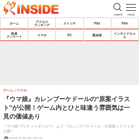
search
menu
アクセス
ホーム
スイッチ
PS5
PS4
ランキング
読者
インサイドちゃ
スマホ
PC
配信者
アンケート
ん
ゲーム
スマホ
『ウマ娘』カレンブーケドールの“原案イラス
ト”が公開！ゲーム内とひと味違う雰囲気は一
見の価値あり
『ウマ娘 プリティーダービー』より「カレンブーケドール」の原案イラストが
公開！
2026.6.26 Fri 23:15