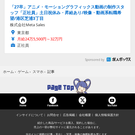
「27卒」アニメ・モーショングラフィックス動画の制作スタ
ッフ「正社員」土日祝休み・昇給あり/映像・動画系転職希
望/港区芝浦3丁目
株式会社Meta Sales
東京都
月給24万5,500円～32万円
正社員
Sponsored by
記事
ホーム
›
ゲーム
›
スマホ
›
Home
Facebook
YouTube
X
インサイドについて
お問合せ
広告掲載
会社概要
個人情報保護方針
紹介した商品/サービスを購入、契約した場合に、
売上の一部が弊社サイトに還元されることがあります。
当サイトに掲載の記事・見出し・写真・画像の無断転載を禁じます。