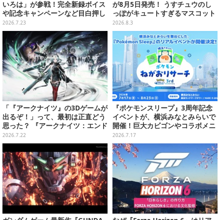
いろは」が参戦！完全新録ボイス
が8月5日発売！ うすチュウのし
や記念キャンペーンなど目白押し
っぽがキュートすぎるマスコット
―過去コラボキャラも復刻
など、まとめてご紹介
2026.7.23
2026.8.3
「『アークナイツ』の3Dゲームが
『ポケモンスリープ』3周年記念
出るぞ！」って、最初は正直どう
イベントが、横浜みなとみらいで
思った？ 『アークナイツ：エンド
開催！巨大カビゴンやコラボメニ
フィールド』リリース半年を機
ューなど限定企画がいっぱい
2026.7.22
2026.7.17
に、4人のインフルエンサーに聞
いてみたーシリーズを“奥深く”ま
で追ってきたからこその視点【座
談会】