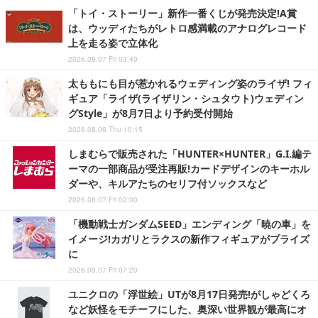
「トイ・ストーリー」新作一番くじが発売決定!A賞
は、ウッディたちがレトロ感満載のアナログレコード
上を走る姿で立体化
2026.08.07 Fri 03:40
太ももにも目が惹かれるウェディング姿のライザ! フィ
ギュア「ライザ(ライザリン・シュタウト)ウェディン
グStyle」が8月7日より予約受付開始
2026.08.06 Thu 10:15
しまむらで販売された「HUNTER×HUNTER」G.I.編テ
ーマの一部商品が受注再販!カードデザインのキーホル
ダーや、キルアたちのセリフ付ソックスなど
2026.08.07 Fri 02:00
「機動戦士ガンダムSEED」エンディング「暁の車」を
イメージ!カガリとラクスの新作フィギュアがプライズ
に
2026.08.07 Fri 07:20
ユニクロの「浮世絵」UTが8月17日発売!がしゃどくろ
など妖怪をモチーフにした、奥深い世界観が最高にオ