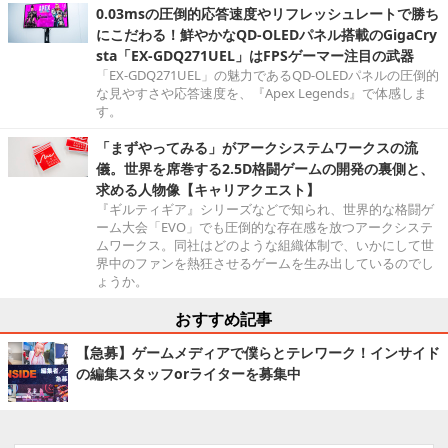
0.03msの圧倒的応答速度やリフレッシュレートで勝ち
にこだわる！鮮やかなQD-OLEDパネル搭載のGigaCry
sta「EX-GDQ271UEL」はFPSゲーマー注目の武器
「EX-GDQ271UEL」の魅力であるQD-OLEDパネルの圧倒的
な見やすさや応答速度を、『Apex Legends』で体感しま
す。
「まずやってみる」がアークシステムワークスの流
儀。世界を席巻する2.5D格闘ゲームの開発の裏側と、
求める人物像【キャリアクエスト】
『ギルティギア』シリーズなどで知られ、世界的な格闘ゲ
ーム大会「EVO」でも圧倒的な存在感を放つアークシステ
ムワークス。同社はどのような組織体制で、いかにして世
界中のファンを熱狂させるゲームを生み出しているのでし
ょうか。
おすすめ記事
【急募】ゲームメディアで僕らとテレワーク！インサイド
の編集スタッフorライターを募集中