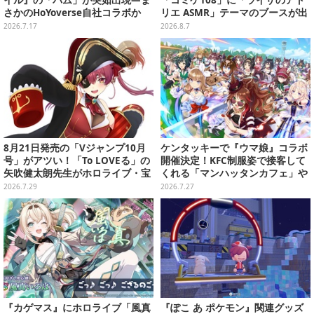
イル』の「パム」が突如出現―ま
「コミケ108」に「ライザのアト
さかのHoYoverse自社コラボか
リエ ASMR」テーマのブースが出
展ーアクスタや限定“たる”ボイス
2026.7.17
2026.8.7
ASMRカードも
8月21日発売の「Vジャンプ10月
ケンタッキーで『ウマ娘』コラボ
号」がアツい！「To LOVEる」の
開催決定！KFC制服姿で接客して
矢吹健太朗先生がホロライブ・宝
くれる「マンハッタンカフェ」や
鐘マリンを描く、豪華コラボ『ホ
「ダンツフレーム」たちが可愛い
2026.7.29
2026.7.27
ロカ』も付録
『カゲマス』にホロライブ「風真
『ぽこ あ ポケモン』関連グッズ