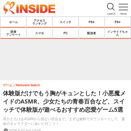
search
menu
アクセス
ホーム
スイッチ
PS5
PS4
ランキング
読者
インサイドちゃ
スマホ
PC
配信者
アンケート
ん
ゲーム
Nintendo Switch
体験版だけでもう胸がキュンとした！小悪魔メ
イドのASMR、少女たちの青春百合など、スイ
ッチで体験版が遊べるおすすめ恋愛ゲーム5選
耳がとろけるASMRから切ない百合まで。まずは無料でダウンロードして、運
命のキャラクターに会いに行こう！
2026.6.27 Sat 13:00