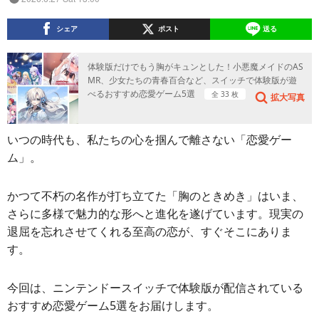
シェア
ポスト
送る
体験版だけでもう胸がキュンとした！小悪魔メイドのAS
MR、少女たちの青春百合など、スイッチで体験版が遊
べるおすすめ恋愛ゲーム5選
全 33 枚
拡大写真
いつの時代も、私たちの心を掴んで離さない「恋愛ゲー
ム」。
かつて不朽の名作が打ち立てた「胸のときめき」はいま、
さらに多様で魅力的な形へと進化を遂げています。現実の
退屈を忘れさせてくれる至高の恋が、すぐそこにありま
す。
今回は、ニンテンドースイッチで体験版が配信されている
おすすめ恋愛ゲーム5選をお届けします。