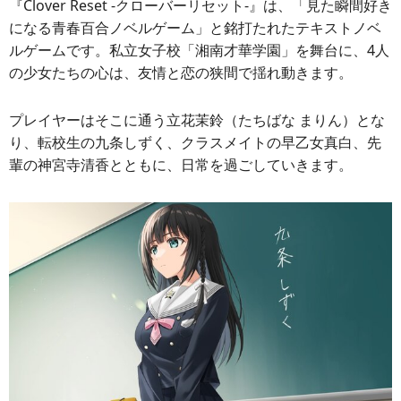
『Clover Reset -クローバーリセット-』は、「見た瞬間好き
になる青春百合ノベルゲーム」と銘打たれたテキストノベ
ルゲームです。私立女子校「湘南才華学園」を舞台に、4人
の少女たちの心は、友情と恋の狭間で揺れ動きます。
プレイヤーはそこに通う立花茉鈴（たちばな まりん）とな
り、転校生の九条しずく、クラスメイトの早乙女真白、先
輩の神宮寺清香とともに、日常を過ごしていきます。