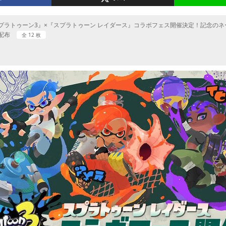
プラトゥーン3』×『スプラトゥーン レイダース』コラボフェス開催決定！記念の
配布
全 12 枚