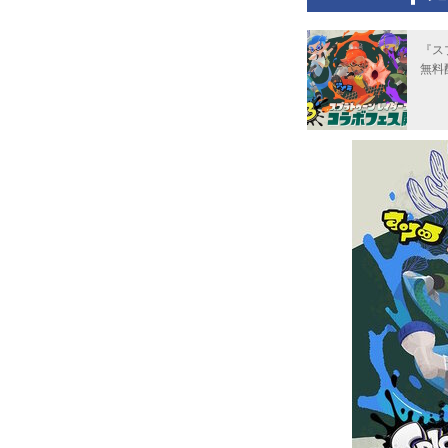
『ス
無料