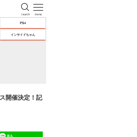
search
menu
PS4
インサイドちゃん
ェス開催決定！記
送る