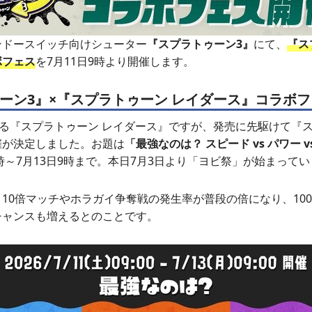
ンドースイッチ向けシューター
『スプラトゥーン3』
にて、
『ス
ボフェス
を7月11日9時より開催します。
ーン3』×『スプラトゥーン レイダース』コラボ
迫る『スプラトゥーン レイダース』ですが、発売に先駆けて『
催が決定しました。お題は
「最強なのは？ スピード vs パワー 
9時～7月13日9時まで。本日7月3日より「ヨビ祭」が始まって
10倍マッチやホラガイ争奪戦の発生率が普段の倍になり、100
チャンスも増えるとのことです。