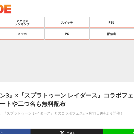
アクセス
スイッチ
PS5
ランキング
スマホ
PC
配信者
ン3』×『スプラトゥーン レイダース』コラボフ
ートや二つ名も無料配布
、『スプラトゥーン レイダース』とのコラボフェスが7月11日9時より開催！
ア
ポスト