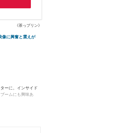
《茶っプリン》
映像に興奮と震えが
イターに。インサイド
トブームにも興味あ