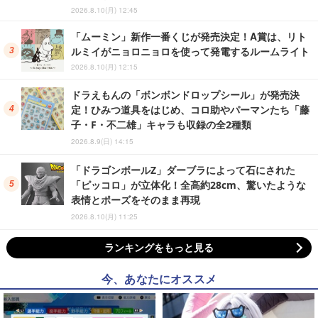
2026.8.10(月) 12:45
「ムーミン」新作一番くじが発売決定！A賞は、リト
ルミイがニョロニョロを使って発電するルームライト
2026.8.10(月) 12:15
ドラえもんの「ボンボンドロップシール」が発売決
定！ひみつ道具をはじめ、コロ助やパーマンたち「藤
子・F・不二雄」キャラも収録の全2種類
2026.8.9(日) 14:15
「ドラゴンボールZ」ダーブラによって石にされた
「ピッコロ」が立体化！全高約28cm、驚いたような
表情とポーズをそのまま再現
2026.8.10(月) 11:25
ランキングをもっと見る
今、あなたにオススメ