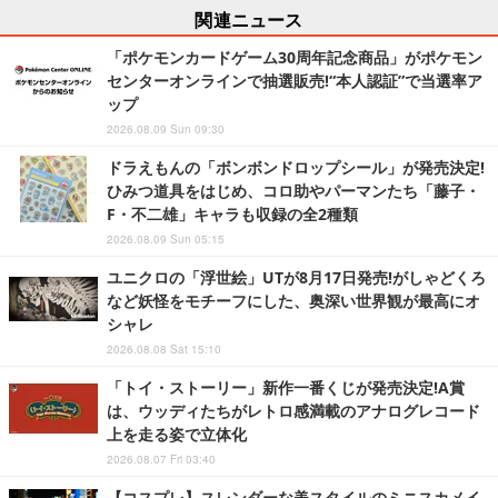
関連ニュース
「ポケモンカードゲーム30周年記念商品」がポケモン
センターオンラインで抽選販売!“本人認証”で当選率ア
ップ
2026.08.09 Sun 09:30
ドラえもんの「ボンボンドロップシール」が発売決定!
ひみつ道具をはじめ、コロ助やパーマンたち「藤子・
F・不二雄」キャラも収録の全2種類
2026.08.09 Sun 05:15
ユニクロの「浮世絵」UTが8月17日発売!がしゃどくろ
など妖怪をモチーフにした、奥深い世界観が最高にオ
シャレ
2026.08.08 Sat 15:10
「トイ・ストーリー」新作一番くじが発売決定!A賞
は、ウッディたちがレトロ感満載のアナログレコード
上を走る姿で立体化
2026.08.07 Fri 03:40
【コスプレ】スレンダーな美スタイルのミニスカメイ