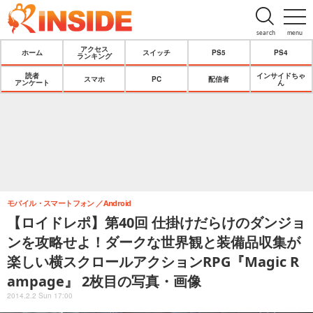
search
menu
アクセス
ホーム
スイッチ
PS5
PS4
ランキング
読者
インサイドちゃ
スマホ
PC
配信者
アンケート
ん
モバイル・スマートフォン
Android
【ロイドレポ】第40回 仕掛けだらけのダンジョ
ンを攻略せよ！ダークな世界観と装備品収集が
楽しい横スクロールアクションRPG『Magic R
ampage』 2枚目の写真・画像
2014.2.2 Sun 17:00