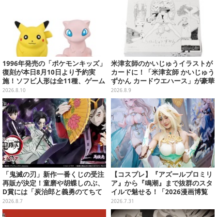
1996年発売の「ポケモンキッズ」
米津玄師のかいじゅうイラストが
復刻が本日8月10日より予約実
カードに！「米津玄師 かいじゅう
施！ソフビ人形は全11種、ゲーム
ずかん カードウエハース」が豪華
ボーイ風パッケージにも注目
ラインナップ
2026.8.10
2026.8.9
「鬼滅の刃」新作一番くじの受注
【コスプレ】『アズールプロミリ
再販が決定！童磨や胡蝶しのぶ、
ア』から『鳴潮』まで抜群のスタ
D賞には「炭治郎と義勇のてちて
イルで魅せる！「2026漫画博覧
ちフィギュア」も
会」百花繚乱の台湾美女12選【写
2026.8.7
2026.7.31
真37枚】