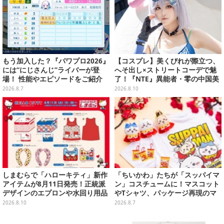
もう加入した？『パワプロ2026』
【コスプレ】美くびれが際立つ、
には“にじさんじ”ライバーが登
へそ出し×ストリートコーデで魅
場！ 性能やエピソードをご紹介
了！『NTE』異能者・零の中国美
女レイヤーが美しすぎた【写真10
2026.8.7
2026.8.10
枚】
しまむらで「ハローキティ」新作
「ちいかわ」たちが「スッパイマ
アイテムが8月11日発売！正統派
ン」コスチュームに！マスコット
デザインのエプロンや水回り用品
やTシャツ、パッケージ再現のマ
など
グネットなど全5アイテム
2026.8.10
2026.8.7