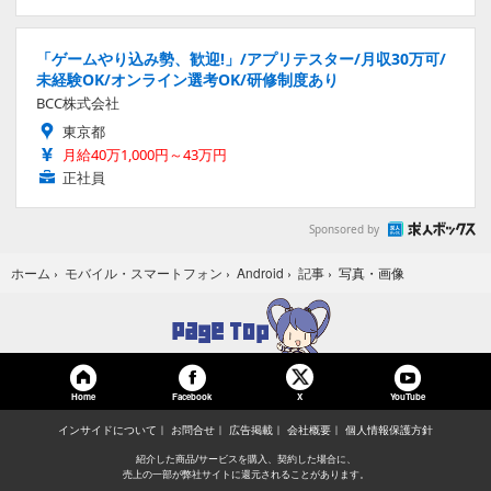
「ゲームやり込み勢、歓迎!」/アプリテスター/月収30万可/
未経験OK/オンライン選考OK/研修制度あり
BCC株式会社
東京都
月給40万1,000円～43万円
正社員
Sponsored by
写真・画像
ホーム
›
モバイル・スマートフォン
›
Android
›
記事
›
Home
Facebook
YouTube
X
インサイドについて
お問合せ
広告掲載
会社概要
個人情報保護方針
紹介した商品/サービスを購入、契約した場合に、
売上の一部が弊社サイトに還元されることがあります。