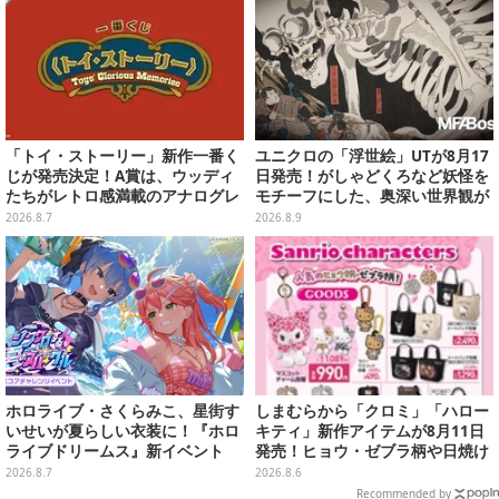
「トイ・ストーリー」新作一番く
ユニクロの「浮世絵」UTが8月17
じが発売決定！A賞は、ウッディ
日発売！がしゃどくろなど妖怪を
たちがレトロ感満載のアナログレ
モチーフにした、奥深い世界観が
コード上を走る姿で立体化
最高にオシャレ
2026.8.7
2026.8.9
ホロライブ・さくらみこ、星街す
しまむらから「クロミ」「ハロー
いせいが夏らしい衣装に！『ホロ
キティ」新作アイテムが8月11日
ライブドリームス』新イベント
発売！ヒョウ・ゼブラ柄や日焼け
「シンクロする夏のスパークル」
デザインの可愛い雑貨・アパレル
2026.8.7
2026.8.6
開幕
など多数
Recommended by