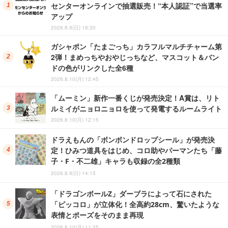
センターオンラインで抽選販売！“本人認証”で当選率
アップ
2026.8.9(日) 18:30
ガシャポン「たまごっち」カラフルマルチチャーム第
2弾！まめっちやおやじっちなど、マスコット＆バン
ドの色がリンクした全6種
2026.8.10(月) 12:45
「ムーミン」新作一番くじが発売決定！A賞は、リト
ルミイがニョロニョロを使って発電するルームライト
2026.8.10(月) 12:15
ドラえもんの「ボンボンドロップシール」が発売決
定！ひみつ道具をはじめ、コロ助やパーマンたち「藤
子・F・不二雄」キャラも収録の全2種類
2026.8.9(日) 14:15
「ドラゴンボールZ」ダーブラによって石にされた
「ピッコロ」が立体化！全高約28cm、驚いたような
表情とポーズをそのまま再現
2026.8.10(月) 11:25