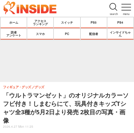
search
menu
アクセス
ホーム
スイッチ
PS5
PS4
ランキング
読者
インサイドちゃ
スマホ
PC
配信者
アンケート
ん
フィギュア・グッズ
グッズ
「ウルトラマンゼット」のオリジナルカラーソ
フビ付き！しまむらにて、玩具付きキッズTシ
ャツ全3種が5月2日より発売 2枚目の写真・画
像
2026.4.27 Mon 11:25