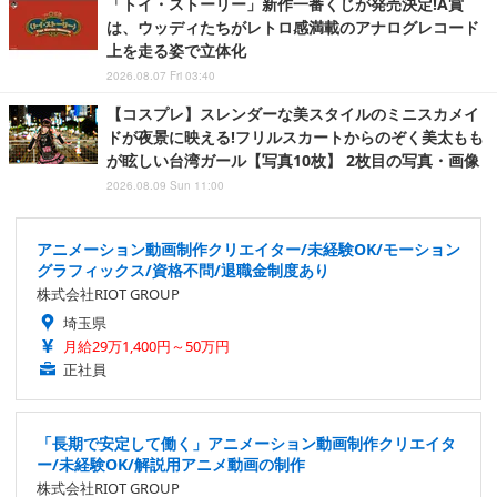
「トイ・ストーリー」新作一番くじが発売決定!A賞
は、ウッディたちがレトロ感満載のアナログレコード
上を走る姿で立体化
2026.08.07 Fri 03:40
【コスプレ】スレンダーな美スタイルのミニスカメイ
ドが夜景に映える!フリルスカートからのぞく美太もも
が眩しい台湾ガール【写真10枚】 2枚目の写真・画像
2026.08.09 Sun 11:00
アニメーション動画制作クリエイター/未経験OK/モーション
グラフィックス/資格不問/退職金制度あり
株式会社RIOT GROUP
埼玉県
月給29万1,400円～50万円
正社員
「長期で安定して働く」アニメーション動画制作クリエイタ
ー/未経験OK/解説用アニメ動画の制作
株式会社RIOT GROUP