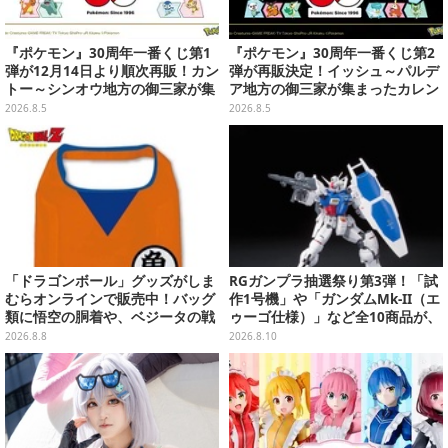
『ポケモン』30周年一番くじ第1
『ポケモン』30周年一番くじ第2
弾が12月14日より順次再販！カン
弾が再販決定！イッシュ～パルデ
トー～シンオウ地方の御三家が集
ア地方の御三家が集まったカレン
まった時計、ぬいぐるみなど記念
ダー、ぬいぐるみなど記念グッズ
2026.8.5
2026.8.5
グッズ盛りだくさん
盛りだくさん
「ドラゴンボール」グッズがしま
RGガンプラ抽選祭り第3弾！「試
むらオンラインで販売中！バッグ
作1号機」や「ガンダムMk-II（エ
類に悟空の胴着や、ベジータの戦
ゥーゴ仕様）」など全10商品が、
闘服を大胆デザイン
プレバンで8月17日15時まで受付
2026.8.8
2026.8.10
実施