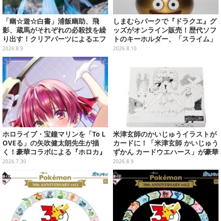
「幽☆遊☆白書」浦飯幽助、飛
しまむらパークで『ドラクエ』グ
影、蔵馬がそれぞれの必殺技を繰
ッズがオンライン販売！歴代ソフ
り出す！クリアパーツによるエフ
トのキーホルダー、「スライム」
ェクト演出で迫力満載
「ロトの剣&盾」などのメタルフ
2026.8.9
2026.8.10
ィギュアも
ホロライブ・宝鐘マリンを「To L
米津玄師のかいじゅうイラストが
OVEる」の矢吹健太朗先生が描
カードに！「米津玄師 かいじゅう
く！豪華コラボによる『ホロカ』
ずかん カードウエハース」が豪華
限定カードがお披露目
ラインナップ
2026.7.30
2026.8.9