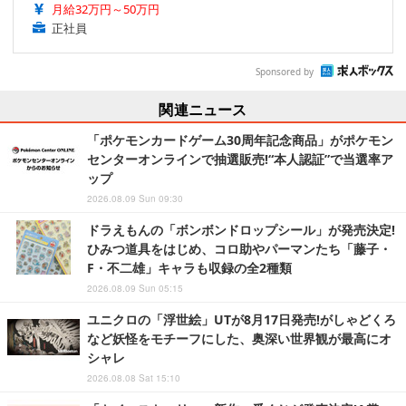
月給32万円～50万円
正社員
Sponsored by
関連ニュース
「ポケモンカードゲーム30周年記念商品」がポケモン
センターオンラインで抽選販売!“本人認証”で当選率ア
ップ
2026.08.09 Sun 09:30
ドラえもんの「ボンボンドロップシール」が発売決定!
ひみつ道具をはじめ、コロ助やパーマンたち「藤子・
F・不二雄」キャラも収録の全2種類
2026.08.09 Sun 05:15
ユニクロの「浮世絵」UTが8月17日発売!がしゃどくろ
など妖怪をモチーフにした、奥深い世界観が最高にオ
シャレ
2026.08.08 Sat 15:10