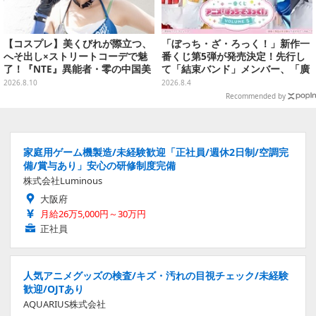
【コスプレ】美くびれが際立つ、
「ぼっち・ざ・ろっく！」新作一
へそ出し×ストリートコーデで魅
番くじ第5弾が発売決定！先行し
了！『NTE』異能者・零の中国美
て「結束バンド」メンバー、「廣
女レイヤーが美しすぎた【写真10
井きくり」のメイド衣装フィギュ
2026.8.10
2026.8.4
枚】
アを公開
Recommended by
家庭用ゲーム機製造/未経験歓迎「正社員/週休2日制/空調完
備/賞与あり」安心の研修制度完備
株式会社Luminous
大阪府
月給26万5,000円～30万円
正社員
人気アニメグッズの検査/キズ・汚れの目視チェック/未経験
歓迎/OJTあり
AQUARIUS株式会社