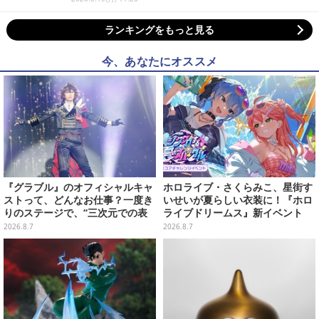
ランキングをもっと見る
今、あなたにオススメ
『グラブル』のオフィシャルキャ
ホロライブ・さくらみこ、星街す
ストって、どんなお仕事？一度き
いせいが夏らしい衣装に！『ホロ
りのステージで、“三次元での表
ライブドリームス』新イベント
現”に全力を懸けるキャスト陣の
「シンクロする夏のスパークル」
2026.8.7
2026.8.7
舞台裏【インタビュー】
開幕