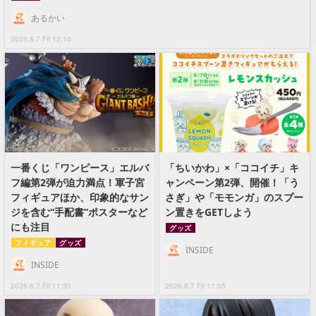
あるかい
2026.8.7 Fri 12:10
一番くじ「ワンピース」エルバ
「ちいかわ」×「ココイチ」キ
フ編第2弾が迫力満点！軍子宮
ャンペーン第2弾、開催！「う
フィギュアほか、印象的なサン
さぎ」や「モモンガ」のスプー
ジを含む“手配書”ポスターなど
ン置きをGETしよう
にも注目
グッズ
フィギュア
グッズ
INSIDE
INSIDE
2026.8.7 Fri 11:30
2026.8.7 Fri 11:05