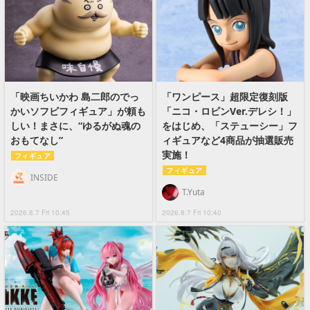
「映画ちいかわ 島二郎のでっ
「ワンピース」超限定復刻版
かいソフビフィギュア」が頼も
「ニコ・ロビンVer.デレシ！」
しい！まさに、“ゆるがぬ魂の
をはじめ、「ステューシー」フ
おもてなし”
ィギュアなど4商品が抽選販売
実施！
フィギュア
フィギュア
INSIDE
T.Yuta
2026.8.7 Fri 10:45
2026.8.7 Fri 10:40