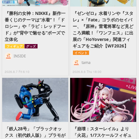
『勝利の女神：NIKKE』新作一
『ゼンゼロ』水着リンや『スタ
番くじのテーマは“水着”！「ド
レ』×「Fate」コラボのセイバ
ロシー」や「ラピ：レッドフー
ー、『原神』雷電将軍など見ど
ド」が“背中で魅せる”ポーズで
ころ満載！「ワンフェス」に出
立体化
展の「HoYoverse」関連フィ
ギュアをご紹介【WF2026】
フィギュア
グッズ
イベント
INSIDE
tama
2026.8.7 Fri 6:10
2026.8.6 Thu 18:00
「鉄人28号」「ブラックオッ
『崩壊：スターレイル』より
クス（初代鉄人版）」プラモが
「火花」1/7スケールフィギュ