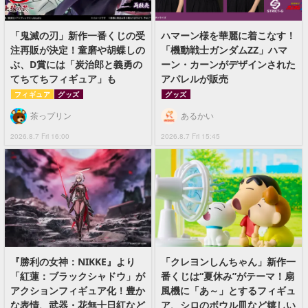
「鬼滅の刃」新作一番くじの受
ハマーン様を華麗に着こなす！
注再販が決定！童磨や胡蝶しの
「機動戦士ガンダムZZ」ハマ
ぶ、D賞には「炭治郎と義勇の
ーン・カーンがデザインされた
てちてちフィギュア」も
アパレルが販売
フィギュア
グッズ
グッズ
茶っプリン
あるかい
2026.8.7 Fri 16:00
2026.8.7 Fri 15:45
『勝利の女神：NIKKE』より
「クレヨンしんちゃん」新作一
「紅蓮：ブラックシャドウ」が
番くじは“夏休み”がテーマ！扇
アクションフィギュア化！豊か
風機に「あ～」とするフィギュ
な表情、武器・花無十日紅など
ア、シロのボウル皿など嬉しい