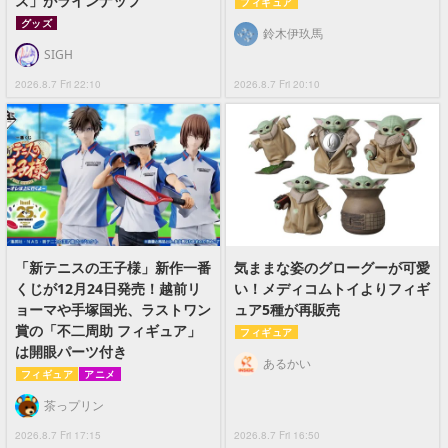
ズ」がラインナップ
フィギュア
グッズ
鈴木伊玖馬
SIGH
2026.8.7 Fri 22:10
2026.8.7 Fri 20:10
「新テニスの王子様」新作一番
気ままな姿のグローグーが可愛
くじが12月24日発売！越前リ
い！メディコムトイよりフィギ
ョーマや手塚国光、ラストワン
ュア5種が再販売
賞の「不二周助 フィギュア」
フィギュア
は開眼パーツ付き
あるかい
フィギュア
アニメ
茶っプリン
2026.8.7 Fri 17:15
2026.8.7 Fri 16:50