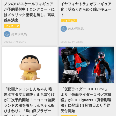
ノンの1/8スケールフィギュア
イヤフィヤトラ」がフィギュア
が予約受付中！ロングコートに
化！明るくきらめく瞳がキュー
はメタリック塗装を施し、高級
ト
感を演出
フィギュア
フィギュア
鈴木伊玖馬
鈴木伊玖馬
2026.8.7 Fri 22:40
2026.8.7 Fri 22:15
「映画クレヨンしんちゃん 暗
「仮面ライダー THE FIRST」
黒タマタマ大追跡」まちぼうけ
より「仮面ライダー１号／本郷
が二次予約開始！ニコニコ健康
猛」がS.H.Figuarts（真骨彫製
ランドの服を着たしんちゃん&
法）に登場！8月18日より予約
ひまわりに「珠由良ブラザー
受付開始