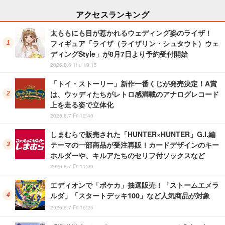
アクセスランキング
太ももにも目が惹かれるウェディング姿のライザ！
フィギュア「ライザ（ライザリン・シュタウト）ウェ
ディングStyle」が8月7日より予約受付開始
2026.8.6 Thu 19:15
「トイ・ストーリー」新作一番くじが発売決定！A賞
は、ウッディたちがレトロ感満載のアナログレコード
上を走る姿で立体化
2026.8.7 Fri 12:40
しまむらで販売された「HUNTER×HUNTER」G.I.編
テーマの一部商品が受注再販！カードデザインのキー
ホルダーや、キルアたちのセリフ付ソックスなど
2026.8.7 Fri 11:00
エディオンで「ポケカ」抽選販売！「ストームエメラ
ルダ」「スタートデッキ100」など人気商品が対象
2026.8.7 Fri 16:25