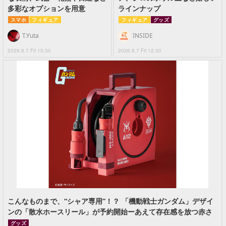
多彩なオプションを用意
ラインナップ
スマホ
フィギュア
フィギュア
グッズ
T.Yuta
INSIDE
2026.8.7 Fri 15:30
2026.8.7 Fri 12:30
こんなものまで、“シャア専用”！？ 「機動戦士ガンダム」デザイ
ンの「散水ホースリール」が予約開始ーあえて存在感を放つ赤さ
グッズ