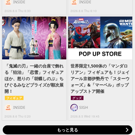
INSIDE
INSIDE
2026.8.6 Thu 6:30
2026.8.6 Thu 6:10
「鬼滅の刃」一緒の台座で飾れ
世界限定1,500体の「マンダロ
る「狛治」「恋雪」フィギュア
リアン」フィギュアも！ジェイ
ほか、怒りの「胡蝶しのぶ」ち
アール京都伊勢丹で「スターウ
びぐるみなどプライズが順次展
ォーズ」&「マーベル」ポップ
開！
アップストア開催
フィギュア
グッズ
INSIDE
SIGH
2026.8.6 Thu 0:20
2026.8.5 Wed 19:45
もっと見る