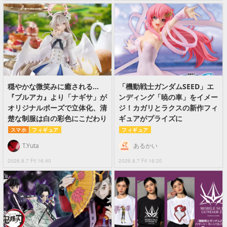
穏やかな微笑みに癒される…
「機動戦士ガンダムSEED」エ
『ブルアカ』より「ナギサ」が
ンディング「暁の車」をイメー
オリジナルポーズで立体化、清
ジ！カガリとラクスの新作フィ
楚な制服は白の彩色にこだわり
ギュアがプライズに
スマホ
フィギュア
フィギュア
T.Yuta
あるかい
2026.8.7 Fri 16:40
2026.8.7 Fri 16:20