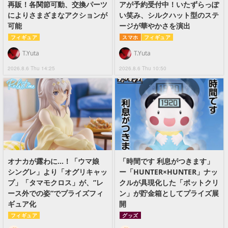
再販！各関節可動、交換パーツ
アが予約受付中！いたずらっぽ
によりさまざまなアクションが
い笑み、シルクハット型のステ
可能
ージが華やかさを演出
フィギュア
スマホ
フィギュア
T.Yuta
T.Yuta
2026.8.6 Thu 14:25
2026.8.6 Thu 10:50
オナカが露わに…！「ウマ娘
「時間です 利息がつきます」
シングレ」より「オグリキャッ
ー「HUNTER×HUNTER」ナッ
プ」「タマモクロス」が、”レ
クルが具現化した「ポットクリ
ース外での姿”でプライズフィ
ン」が貯金箱としてプライズ展
ギュア化
開
フィギュア
グッズ