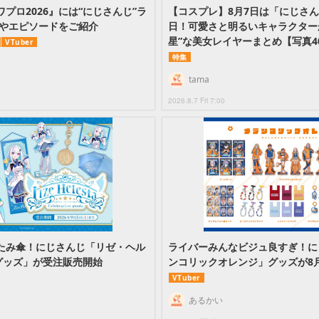
プロ2026』には“にじさんじ”ラ
【コスプレ】8月7日は「にじさ
能やエピソードをご紹介
日！可愛さと明るいキャラクター
星”な美女レイヤーまとめ【写真4
VTuber
特集
tama
2026.8.7 Fri 7:00
たみ傘！にじさんじ「リゼ・ヘル
ライバーみんなビジュ良すぎ！に
グッズ」が受注販売開始
ンコリックオレンジ」グッズが8
VTuber
あるかい