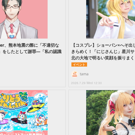
ber、熊本地震の際に「不適切な
【コスプレ】ショーパン×へそ出
」をしたとして謝罪―「私の認識
きらめく！「にじさんじ」星川サ
北の大地で明るい笑顔を振りまく
イベント
tama
2026.7.29 Wed 12:30