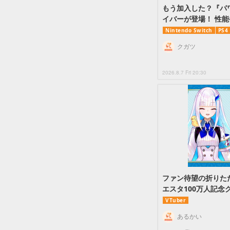
もう加入した？『パワ
イバーが登場！ 性
Nintendo Switch
PS4
クガツ
2026.8.7 Fri 20:30
ファン待望の折りた
エスタ100万人記念
VTuber
あるかい