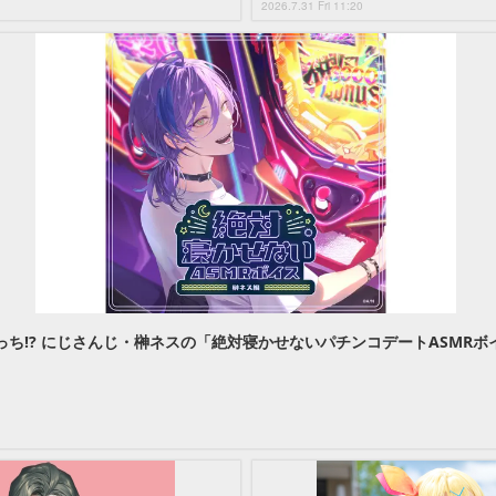
2026.7.31 Fri 11:20
ち!? にじさんじ・榊ネスの「絶対寝かせないパチンコデートASMRボ