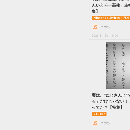
んいえろー高校」主
集】
Nintendo Switch
PS4
クガツ
2026.8.1 Sat 16:00
実は、“にじさんじ
る」だけじゃない！
ってた？【特集】
VTuber
クガツ