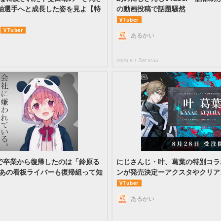
軸選手へと成長した姿を見よ【特
の動画投稿で話題騒然
VTuber
VTuber
あるかい
2026.8.1 Sat 8:55
”で卒業から復帰したのは「鈴原る
にじさんじ・叶、葛葉の特別コラ
 あの看板ライバーも復帰組って知
ンが発売決定ーアクスタやクリア
VTuber
あるかい