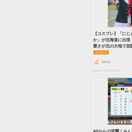
【コスプレ】「にじ
か」が北海道に出現
愛さが北の大地で花
イベント
tama
2026.8.2 Sun 20:00
4Gからの逆襲！み