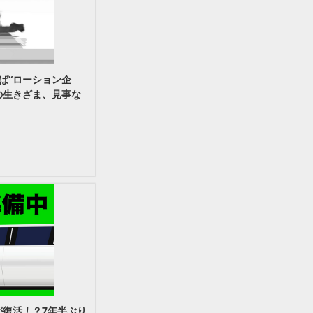
ば“ローション企
の生きざま、見事な
が復活！？7年半ぶり