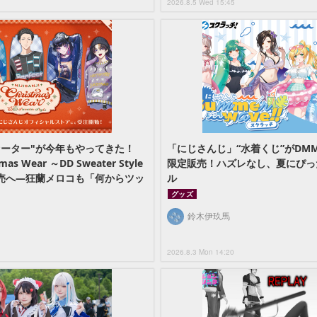
2026.8.5 Wed 15:45
セーター"が今年もやってきた！
「にじさんじ」“水着くじ”がDM
s Wear ～DD Sweater Style
限定販売！ハズレなし、夏にぴっ
売へ―狂蘭メロコも「何からツッ
ル
グッズ
鈴木伊玖馬
2026.8.3 Mon 14:20