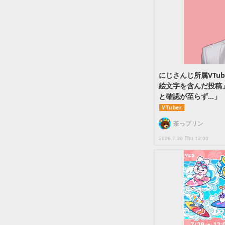
にじさんじ所属VTu
絵文字を含んだ投稿
と確認が至らず…」
VTuber
茶っプリン
2026.7.30 Thu 13:00