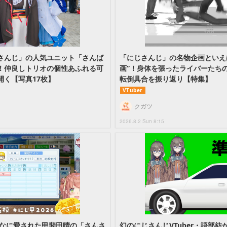
さんじ」の人気ユニット「さんば
「にじさんじ」の名物企画といえ
！仲良しトリオの個性あふれる可
画”！身体を張ったライバーたち
開く【写真17枚】
転倒具合を振り返り【特集】
VTuber
クガツ
2026.8.2 Sun 8:15
んなに愛された甲斐田晴の「さんさ
幻のにじさんじVTuber・語部紡