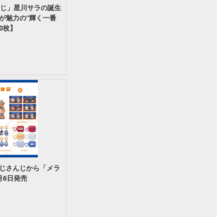
んじ」星川サラの誕生
が魅力の“輝く一番
0枚】
じさんじから「メラ
月6日発売