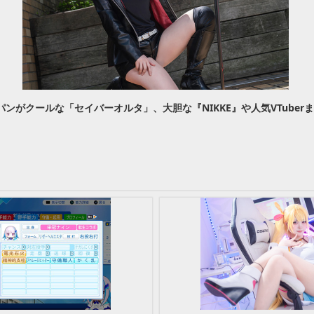
ンがクールな「セイバーオルタ」、大胆な『NIKKE』や人気VTuber