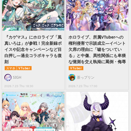
『カゲマス』にホロライブ「風
ホロライブ、所属VTuberへの
真いろは」が参戦！完全新録ボ
権利侵害で示談成立―イベント
イスや記念キャンペーンなど目
欠席の理由に「嘘をついてい
白押し―過去コラボキャラも復
る」と中傷、異性関係にも卑猥
刻
な憶測を交え執拗に罵倒・侮辱
スマホ
VTuber
VTuber
SIGH
茶っプリン
2026.7.23 Thu 18:30
2026.7.23 Thu 17:00