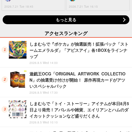
2026.7.21 Tue 18:45
2026.7.21 Tue 16:15
もっと見る
アクセスランキング
しまむらで『ポケカ』が抽選販売！拡張パック「スト
ームエメラルダ」「アビスアイ」各1BOXをラインナ
ップ
2026.8.5 Wed 14:00
遊戯王OCG「ORIGINAL ARTWORK COLLECTIO
N」の抽選受け付けが開始！ 原作再現カードがアツ
いスペシャルパック
2026.8.5 Wed 17:30
しまむらで「トイ・ストーリー」アイテムが本日8月5
日より発売！アパレルや雑貨、エイリアンとハムのダ
イカットクッションなど盛りだくさん
2026.8.5 Wed 10:10