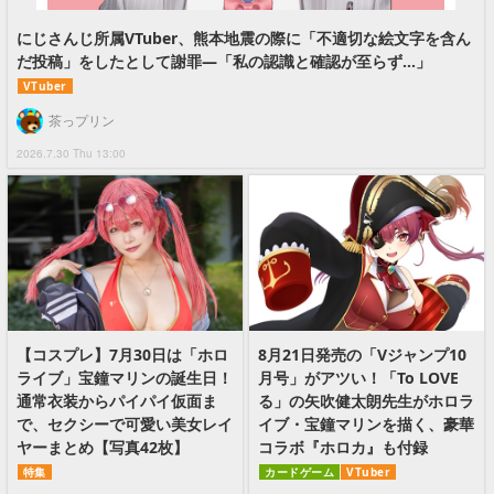
にじさんじ所属VTuber、熊本地震の際に「不適切な絵文字を含ん
だ投稿」をしたとして謝罪―「私の認識と確認が至らず…」
VTuber
茶っプリン
2026.7.30 Thu 13:00
【コスプレ】7月30日は「ホロ
8月21日発売の「Vジャンプ10
ライブ」宝鐘マリンの誕生日！
月号」がアツい！「To LOVE
通常衣装からパイパイ仮面ま
る」の矢吹健太朗先生がホロラ
で、セクシーで可愛い美女レイ
イブ・宝鐘マリンを描く、豪華
ヤーまとめ【写真42枚】
コラボ『ホロカ』も付録
特集
カードゲーム
VTuber