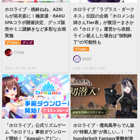
ホロライブ・桃鈴ねね、AZKi
ホロライブ「ラプラス・ダーク
らが浴衣姿に！極楽湯・RAKU
ネス」伝説の企画「ホロメンお
SPAコラボ開催決定、グッズ販
姉さんTier表」が復活ーまさか
売やミニ謎解きなど多彩な企画
の『ホロドリ』運営から依頼、
実施
ライン超えした場合は“強制終
了”の可能性も
VTuber
グッズ
VTuber
T.Yuta
SIGH
2026.7.23 Thu 15:30
2026.7.22 Wed 19:50
「ホロライブ」公式リズムゲー
ホロライブ・儒烏風亭らでん版
ム『ホロドリ』事前ダウンロー
の“特製人形”が美しい…！ 「T
ド開始！「Kawaiiヘアピン」
hunderbolt Fantasy東離劍遊