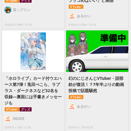
ツッコめばいい」と困惑
VTuber
グッズ
VTuber
茶っプリン
あるかい
2026.8.3 Mon 16:30
2026.8.3 Mon 15:05
「ホロライブ」カード付ウエハ
幻のにじさんじVTuber・語部
ース第7弾！兎田ぺこら、ラプ
紡が復活！？7年半ぶりの動画
ラス・ダークネスなど32名を
投稿で話題騒然
収録―裏面には手書きメッセー
VTuber
ジも
あるかい
VTuber
グッズ
INSIDE
2026.8.1 Sat 12:20
2026.8.1 Sat 8:55