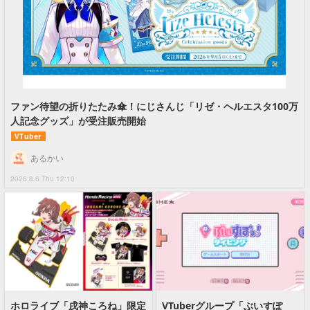
ファン待望の折りたたみ傘！にじさんじ「リゼ・ヘルエスタ100万
人記念グッズ」が受注販売開始
VTuber
あるかい
2026.8.6 Thu 12:10
ホロライブ「戌神ころね」限定
VTuberグループ「ぶいすぽ