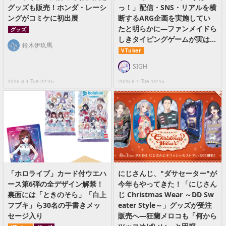
グッズも販売！ホンダ・レーシ
っ！」配信・SNS・リアルを横
ングがコミケに初出展
断するARG企画を実施してい
たと明らかに―ファンメイドら
グッズ
しきタイピングゲームが実は…
鈴木伊玖馬
VTuber
SIGH
2026.8.4 Tue 22:45
2026.8.4 Tue 19:45
「ホロライブ」カード付ウエハ
にじさんじ、"ダサセーター"が
ース第6弾の全デザイン解禁！
今年もやってきた！「にじさん
裏面には「ときのそら」「白上
じ Christmas Wear ～DD Sw
フブキ」ら30名の手書きメッ
eater Style～」グッズが受注
セージ入り
販売へ―狂蘭メロコも「何から