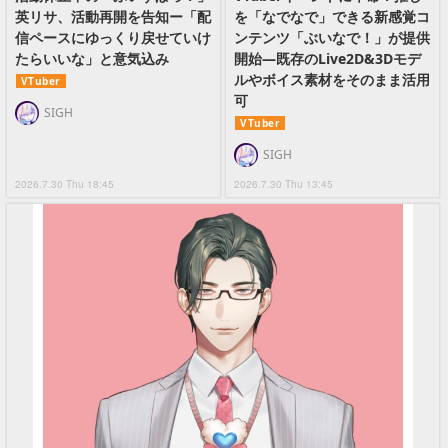
英リサ、活動再開を告知ー「配
を「なでなで」できる新感覚コ
信ペースにゆっくり戻せていけ
ンテンツ「ぶいなで！」が提供
たらいいな」と意気込み
開始―既存のLive2D&3Dモデ
ルやボイス素材をそのまま活用
VTuber
可
SIGH
VTuber
SIGH
2026.7.30 Thu 18:45
2026.7.30 Thu 13:45