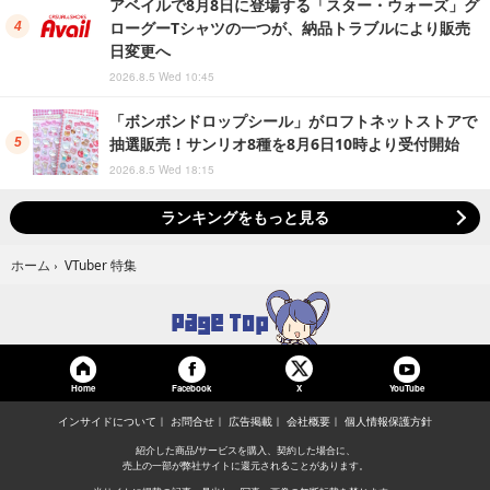
アベイルで8月8日に登場する「スター・ウォーズ」グ
ローグーTシャツの一つが、納品トラブルにより販売
日変更へ
2026.8.5 Wed 10:45
「ボンボンドロップシール」がロフトネットストアで
抽選販売！サンリオ8種を8月6日10時より受付開始
2026.8.5 Wed 18:15
ランキングをもっと見る
VTuber 特集
ホーム
›
Home
Facebook
YouTube
X
インサイドについて
お問合せ
広告掲載
会社概要
個人情報保護方針
紹介した商品/サービスを購入、契約した場合に、
売上の一部が弊社サイトに還元されることがあります。