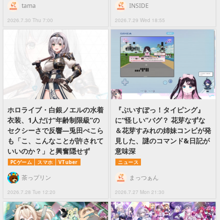
tama
INSIDE
2026.7.30 Thu 7:00
2026.7.29 Wed 18:55
ホロライブ・白銀ノエルの水着
『ぶいすぽっ！タイピング』
衣装、1人だけ“年齢制限級”の
に“怪しい”バグ？ 花芽なずな
セクシーさで反響―兎田ぺこら
＆花芽すみれの姉妹コンビが発
も「こ、こんなことが許されて
見した、謎のコマンド&日記が
いいのか？」と興奮隠せず
意味深
PCゲーム
スマホ
VTuber
ニュース
茶っプリン
まっつぁん
2026.7.28 Tue 12:20
2026.7.27 Mon 21:30