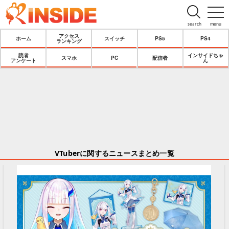
search
menu
アクセス
ホーム
スイッチ
PS5
PS4
ランキング
読者
インサイドちゃ
スマホ
PC
配信者
アンケート
ん
VTuberに関するニュースまとめ一覧