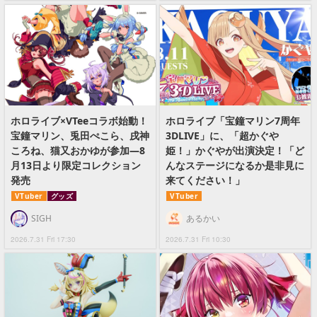
ホロライブ×VTeeコラボ始動！
ホロライブ「宝鐘マリン7周年
宝鐘マリン、兎田ぺこら、戌神
3DLIVE」に、「超かぐや
ころね、猫又おかゆが参加―8
姫！」かぐやが出演決定！「ど
月13日より限定コレクション
んなステージになるか是非見に
発売
来てください！」
VTuber
グッズ
VTuber
SIGH
あるかい
2026.7.31 Fri 17:30
2026.7.31 Fri 10:30