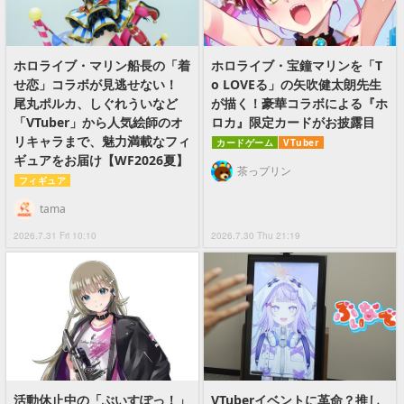
ホロライブ・マリン船長の「着
ホロライブ・宝鐘マリンを「T
せ恋」コラボが見逃せない！
o LOVEる」の矢吹健太朗先生
尾丸ポルカ、しぐれういなど
が描く！豪華コラボによる『ホ
「VTuber」から人気絵師のオ
ロカ』限定カードがお披露目
リキャラまで、魅力満載なフィ
カードゲーム
VTuber
ギュアをお届け【WF2026夏】
茶っプリン
フィギュア
tama
2026.7.31 Fri 10:10
2026.7.30 Thu 21:19
活動休止中の「ぶいすぽっ！」
VTuberイベントに革命？推し