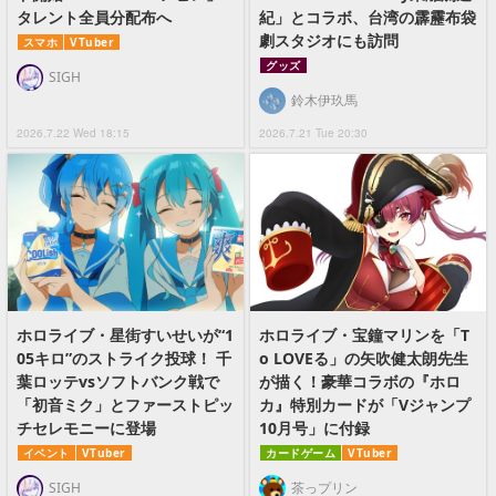
タレント全員分配布へ
紀」とコラボ、台湾の霹靂布袋
劇スタジオにも訪問
スマホ
VTuber
グッズ
SIGH
鈴木伊玖馬
2026.7.22 Wed 18:15
2026.7.21 Tue 20:30
ホロライブ・星街すいせいが“1
ホロライブ・宝鐘マリンを「T
05キロ”のストライク投球！ 千
o LOVEる」の矢吹健太朗先生
葉ロッテvsソフトバンク戦で
が描く！豪華コラボの『ホロ
「初音ミク」とファーストピッ
カ』特別カードが「Vジャンプ
チセレモニーに登場
10月号」に付録
イベント
VTuber
カードゲーム
VTuber
SIGH
茶っプリン