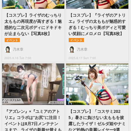
【コスプレ】ライザのむっちり
【コスプレ】『ライザのアトリ
太ももの再現度が高すぎる！魅
エ』ライザの太ももが魅惑的す
惑的な二次元ボディにドキドキ
ぎる！むっちり美ボディと可愛
が止まらない【写真8枚】
い笑顔にメロメロ【写真8枚】
イベント
イベント
乃木章
乃木章
2025.9.16 Tue 7:00
2025.8.17 Sun 7:00
『アズレン』×『ユミアのアト
【コスプレ】「コスサミ202
リエ』コラボは“お尻”に注目！
5」暑さに負けない太ももを披
イベントは8月7日メンテナン
露したライザ！ゼルダ姫やナミ
スまで、ライザの新着せ替えも
など灼熱の美麗レイヤー9選