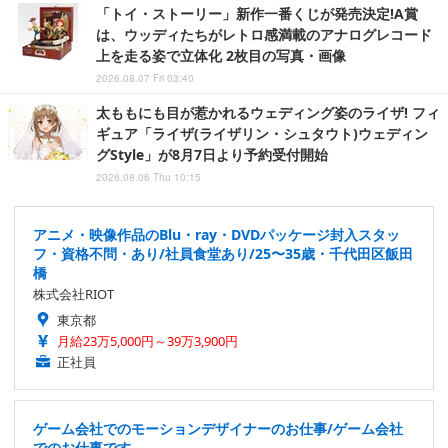
「トイ・ストーリー」新作一番くじが発売決定!A賞
は、ウッディたちがレトロ感満載のアナログレコード
上を走る姿で立体化 2枚目の写真・画像
2026.08.07 Fri 03:40
太ももにも目が惹かれるウェディング姿のライザ! フィ
ギュア「ライザ(ライザリン・シュタウト)ウェディン
グStyle」が8月7日より予約受付開始
2026.08.06 Thu 10:15
アニメ・映像作品のBlu・ray・DVDパッケージ封入スタッ
フ・資格不問・あり/社員食堂あり/25〜35歳・千代田区飯田
橋
株式会社RIOT
東京都
月給23万5,000円～39万3,900円
正社員
ゲーム会社でのモーションデザイナーのお仕事/ゲーム会社
でのお仕事です