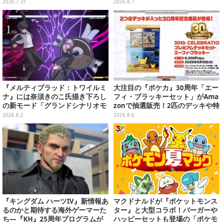
rrors High』クローズドβテスト
満載の映像に
2026.7.31
2026.8.7
レポート
『メルティブラッド：トワイルミ
大注目の『ポケカ』30周年「エー
ナ』には奈須きのこ氏描き下ろし
フィ・ブラッキーセット」がAma
の新モード「グランドシナリオモ
zonで抽選販売！2匹のデッキや特
ード」搭載！ワンボタンの簡単操
別カードを収録
2026.8.2
2026.8.6
作「Act」も追加
『キングダム ハーツIV』新情報あ
マクドナルドが『ポケットモンス
るのかと期待する海外ゲーマーた
ター』と大型コラボ！バーガーや
ち―『KH』25周年プログラムが
ハッピーセットも登場の「ポケモ