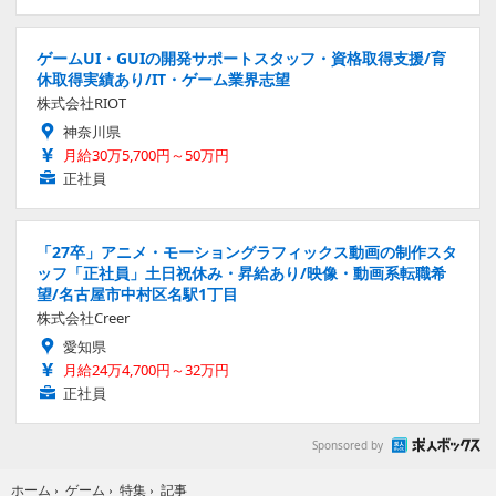
ゲームUI・GUIの開発サポートスタッフ・資格取得支援/育
休取得実績あり/IT・ゲーム業界志望
株式会社RIOT
神奈川県
月給30万5,700円～50万円
正社員
「27卒」アニメ・モーショングラフィックス動画の制作スタ
ッフ「正社員」土日祝休み・昇給あり/映像・動画系転職希
望/名古屋市中村区名駅1丁目
株式会社Creer
愛知県
月給24万4,700円～32万円
正社員
Sponsored by
記事
ホーム
›
ゲーム
›
特集
›