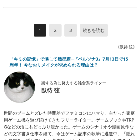
1
2
3
続きを読む
《臥待 弦》
「キミの記憶」で涙して幾星霜─『ペルソナ3』7月13日で15
周年！ 今なおリメイクが求められる理由は？
楽する為に努力する雑食系ライター
臥待 弦
世間のブームとズレた時間差でファミコンにハマり、主だった家庭
用ゲーム機を遊び続けてきたフリーライター。ゲームブックやTRP
Gなどの沼にもどっぷり浸かった。ゲームのシナリオや漫画原作な
どの文字書き仕事を経て、今はゲーム記事の執筆に邁進中。「隠れ