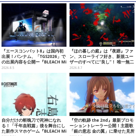
『エースコンバット8』は国内初
『ほの暮しの庭』は『夜廻』ファ
出展！バンナム、「TGS2026」で
ン、スローライフ好き、新規ユー
の出展内容を公開ー『BLEACH Mi
ザーのすべてに“良し”！ 唯一無二
rrors High』や『ONE PIECE 海
の「不穏生活シム」恐怖も暮らし
2026.8.5
2026.8.7
のごちそうレストラン』も遊べる
もお好み次第【プレイレポ】
自分だけの斬魄刀で死神になれ
『空の軌跡 the 2nd』最新プロモ
る！「千年血戦篇」後を舞台にし
ーショントレーラー公開！主題歌
た新作スマホゲーム『BLEACH Mi
「銀の意志 金の翼」に乗せた見所