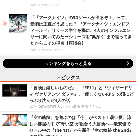
2026.8.5 Wed 11:45
「『アークナイツ』の3Dゲームが出るぞ！」って、
最初は正直どう思った？ 『アークナイツ：エンドフ
ィールド』リリース半年を機に、4人のインフルエン
サーに聞いてみたーシリーズを“奥深く”まで追ってき
たからこその視点【座談会】
2026.7.22 Wed 19:00
ランキングをもっと見る
トピックス
「冒険は楽しいものだ」 ─『FF11』と『ウィザードリ
ィ ヴァリアンツ ダフネ』、"優しくないRPG"の沼にど
っぷり沈んだ4人の話
ふたつの沼の住人たちが語る奥深さとは。
『空の軌跡』を遊ぶのは「今」がベスト！暑い夏、涼
しい部屋の中で“青い空”が似合う大冒険へ―最安値で
セール中の『the 1st』から新作『空の軌跡 the 2nd』