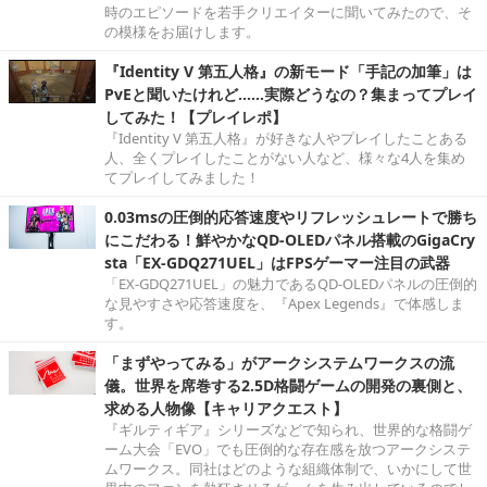
時のエピソードを若手クリエイターに聞いてみたので、そ
の模様をお届けします。
『Identity V 第五人格』の新モード「手記の加筆」は
PvEと聞いたけれど……実際どうなの？集まってプレイ
してみた！【プレイレポ】
『Identity V 第五人格』が好きな人やプレイしたことある
人、全くプレイしたことがない人など、様々な4人を集め
てプレイしてみました！
0.03msの圧倒的応答速度やリフレッシュレートで勝ち
にこだわる！鮮やかなQD-OLEDパネル搭載のGigaCry
sta「EX-GDQ271UEL」はFPSゲーマー注目の武器
「EX-GDQ271UEL」の魅力であるQD-OLEDパネルの圧倒的
な見やすさや応答速度を、『Apex Legends』で体感しま
す。
「まずやってみる」がアークシステムワークスの流
儀。世界を席巻する2.5D格闘ゲームの開発の裏側と、
求める人物像【キャリアクエスト】
『ギルティギア』シリーズなどで知られ、世界的な格闘ゲ
ーム大会「EVO」でも圧倒的な存在感を放つアークシステ
ムワークス。同社はどのような組織体制で、いかにして世