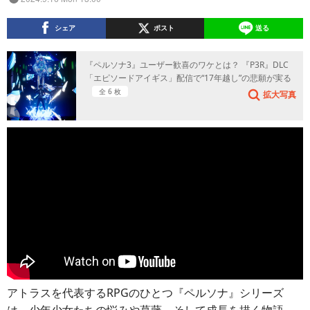
シェア
ポスト
送る
『ペルソナ3』ユーザー歓喜のワケとは？ 『P3R』DLC
「エピソードアイギス」配信で“17年越し”の悲願が実る
全 6 枚
拡大写真
アトラスを代表するRPGのひとつ『ペルソナ』シリーズ