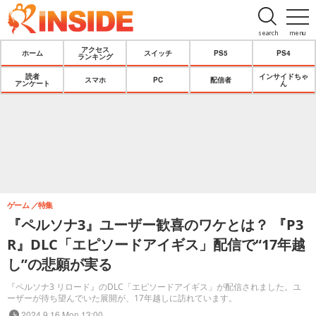
search
menu
アクセス
ホーム
スイッチ
PS5
PS4
ランキング
読者
インサイドちゃ
スマホ
PC
配信者
アンケート
ん
ゲーム
特集
『ペルソナ3』ユーザー歓喜のワケとは？ 『P3
R』DLC「エピソードアイギス」配信で“17年越
し”の悲願が実る
『ペルソナ3 リロード』のDLC「エピソードアイギス」が配信されました。ユ
ーザーが待ち望んでいた展開が、17年越しに訪れています。
2024.9.16 Mon 13:00