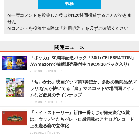
※一度コメントを投稿した後は約120秒間投稿することができま
せん
※コメントを投稿する際は
「利用規約」
を必ずご確認ください
関連ニュース
『ポケカ』30周年記念パック「30th CELEBRATION」
がAmazonで抽選販売受付中!1BOX(20パック入り)
2026.08.06 Thu 03:30
「ちいかわ」映画グッズ第3弾ほか、多数の新商品がズ
ラリ!なんか懐いてる「鳥」マスコットや場面写アイテ
ムなど必見のラインナップ
2026.08.06 Thu 11:25
「トイ・ストーリー」新作一番くじが発売決定!A賞
は、ウッディたちがレトロ感満載のアナログレコード
上を走る姿で立体化
2026.08.07 Fri 03:40