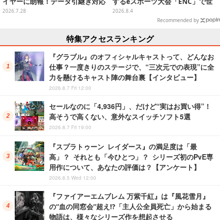
イヤーに朗報！データ引継ぎ対応
するeスポーツ大会「ENC」で世
の「序盤体験版」が配信決定
界に挑む
2026.7.28
2026.8.4
Recommended by
特集アクセスランキング
『グラブル』のオフィシャルキャストって、どんなお
仕事？一度きりのステージで、“三次元での表現”に全
力を懸けるキャスト陣の舞台裏【インタビュー】
2026.8.7 Fri 12:00
セールなのに「4,936円」、だけど“実はお買い得”！
高そうで高くない、意外なスイッチソフト5選
2026.8.7 Fri 19:00
『スプラトゥーン レイダース』の満足度は「最
高」？ それとも「今ひとつ」？ シリーズ初のPvE専
用作について、あなたの評価は？【アンケート】
2026.8.5 Wed 12:00
『ファイアーエムブレム 万紫千紅』は『風花雪月』
の“血の同窓会”超え!?「主人公全員死亡」から始まる
物語は、様々なシリーズ作を想起させる