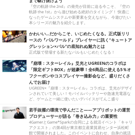
まで駆け抜けよう
『空の軌跡 the 2nd』の発売が目前に迫る今こそ、『空の
軌跡 the 1st』から遊び始める絶好のタイミング！ 快適に
なったゲームシステムや新要素を交えながら、今遊びたい
本シリーズの魅力を紹介します。
かわいい…だからこそ、いじめたくなる。正式版リリ
ースの『パルワールド』プレイヤーに訊く“キュートア
グレッション×パル”の底知れぬ魅力とは
正式版で登場する新たなパルもいじめたくなる！
『崩壊：スターレイル』爻光とUGREENのコラボは
「限定ギフトBOX」が超豪華！全6商品に使える5％オ
フクーポンやコスプレイヤー撮影会など、盛りだくさ
んでお届け
UGREEN×『崩壊：スターレイル』コラボは、爻光がデザイ
ンされていて美しい！モバイルバッテリーや急速充電器な
ど、ゲームと一緒に使いたいデバイスがてんこ盛り
若手抜擢の環境で学んだこと――アプリボットの運営
プロデューサーが語る「巻き込み力」の重要性
4GamerとGame*Sparkの合同による就活イベント「キャリ
アクエスト」の第4回が東京都立産業貿易センター浜松町
館で開催されました。このイベントに合わせ、自身の就活