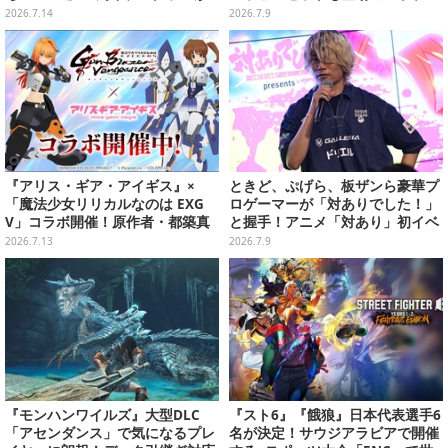
ディズニー公式ファンイベントに
ン夏マック」7月中旬より順次開
2026.7.14
2026.7.9
て実施へ
催
『アリス・ギア・アイギス』×
ときど、ぷげら、板ザンら豪華プ
「魔法少女リリカルなのは EXG
ロゲーマーが「対ありでした！」
V」コラボ開催！原作者・都築真
と握手！アニメ「対あり」初イベ
紀氏監修のオリジナルエピソード
ントが格ゲー愛に溢れすぎていた
2026.7.13
2026.7.9
が楽しめる
【レポ】
『モンハンワイルズ』大型DLC
『スト6』『餓狼』日本代表選手6
「アセンダンス」で気になるプレ
名が決定！サウジアラビアで開催