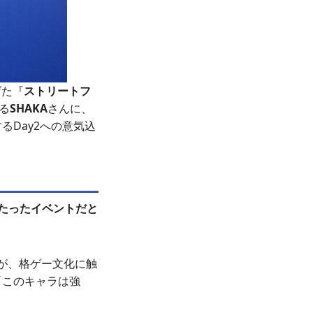
げた『
ストリートフ
る
SHAKA
さんに、
Day2への意気込
当たったイベントだと
が、格ゲー文化に触
「このキャラは強