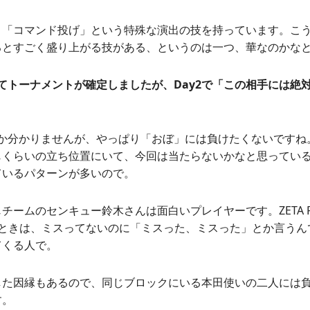
、「コマンド投げ」という特殊な演出の技を持っています。こ
るとすごく盛り上がる技がある、というのは一つ、華なのかな
ってトーナメントが確定しましたが、Day2で「この相手には絶
か分かりませんが、やっぱり「おぼ」には負けたくないですね
じくらいの立ち位置にいて、今回は当たらないかなと思ってい
ているパターンが多いので。
ームのセンキュー鈴木さんは面白いプレイヤーです。ZETA FIG
たときは、ミスってないのに「ミスった、ミスった」とか言うん
てくる人で。
した因縁もあるので、同じブロックにいる本田使いの二人には
す。