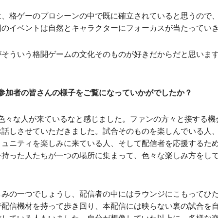
は、格ゲーのプロシーンの中で既に確立されていると思うので
回のイベントは自然とキャラクターにフォーカスが当たってい
がそういう格闘ゲームの文化そのものが好きだからだと思いま
の参加者の皆さんの様子をご覧になっていかがでしたか？
色々な人が来ているなと感じました。ファンの方々と接する機
お話しさせていただきました。試合そのものを楽しんでいる人
ミュニティを楽しみに来ている人、そして配信者を応援するた
を持った人たちが一つの場所に集まって、色々な楽しみ方をし
しみの一つでしょうし、配信者の中にはラウンジにこもってひ
で配信機材を持って歩き回り、本配信には映らない裏の試合を
信している人もいました。自分が想像していた以上に、多様な