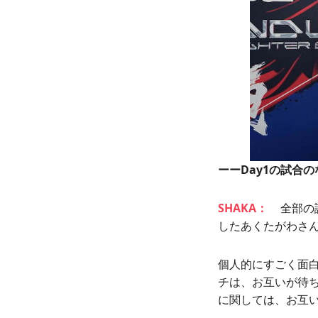
ーーDay1の試合
SHAKA：
全部の
したあくたがわさ
個人的にすごく面
チは、お互いが待
に関しては、お互