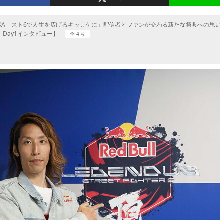
AKA「スト6で人生を広げるキッカケに」配信者とファンが交わる新たな祭典への思いを
頂」Day1インタビュー】
全 4 枚