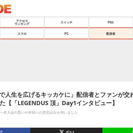
アクセス
スイッチ
PS5
ランキング
スマホ
PC
配信者
ト6で人生を広げるキッカケに」配信者とファンが交
【「LEGENDUS 頂」Day1インタビュー】
Aさんへ本大会の思いや本戦への意気込みを伺いました
ア
ポスト