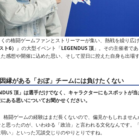
日、多くの格闘ゲームファンとストリーマーが集い、熱戦を繰り広
スト6）
』の大型イベント「
LEGENDUS 頂
」。その主催者であ
た感想や開催に込めた思い、そして翌日に控えた自身も出場する
因縁がある「おぼ」チームには負けたくない
ENDUS 頂」は選手だけでなく、キャラクターにもスポットが
景にある思いについてお聞かせください。
、格闘ゲームの経験はまだ長くないので、偏見かもしれません
なと思ったのが、いわゆる「政治」と言われる文化なんです。
は弱い」といった冗談交じりのやりとりですね。