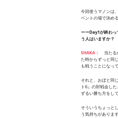
今回使うマノンは
ベントの場で決め
ーーDay1が終わ
う人はいますか？
SHAKA：
当たる
た時からずっと同
も戦うことになっ
それと、おぼと同じチ
ト6』の対戦会し
ずるい勝ち方をし
そういうちょっと
う気持ちがありま