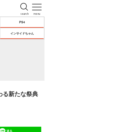
search
menu
PS4
インサイドちゃん
わる新たな祭典
送る