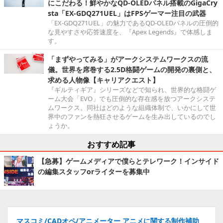
にこだわる！鮮やかなQD-OLEDパネル搭載のGigaCry
sta「EX-GDQ271UEL」はFPSゲーマー注目の武器
「EX-GDQ271UEL」の魅力であるQD-OLEDパネルの圧倒的
な見やすさや応答速度を、『Apex Legends』で体感しま
す。
「まずやってみる」がアークシステムワークスの流
儀。世界を席巻する2.5D格闘ゲームの開発の裏側と、
求める人物像【キャリアクエスト】
『ギルティギア』シリーズなどで知られ、世界的な格闘ゲ
ーム大会「EVO」でも圧倒的な存在感を放つアークシステ
ムワークス。同社はどのような組織体制で、いかにして世
界中のファンを熱狂させるゲームを生み出しているのでし
ょうか。
おすすめ記事
【急募】ゲームメディアで僕らとテレワーク！インサイド
の編集スタッフorライターを募集中
マスコミ/CADオペ/アニメーター アニメに関する制作補助