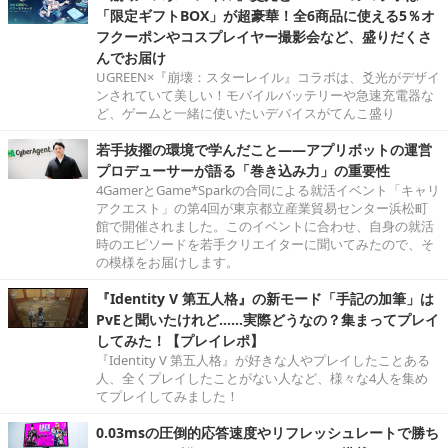
「限定ギフトBOX」が超豪華！全6商品に使える5％オ
フクーポンやコスプレイヤー撮影会など、盛りだくさ
んでお届け
UGREEN×『崩壊：スターレイル』コラボは、爻光がデザイ
ンされていて美しい！モバイルバッテリーや急速充電器な
ど、ゲームと一緒に使いたいデバイスがてんこ盛り
若手抜擢の環境で学んだこと――アプリボットの運営
プロデューサーが語る「巻き込み力」の重要性
4GamerとGame*Sparkの合同による就活イベント「キャリ
アクエスト」の第4回が東京都立産業貿易センター浜松町
館で開催されました。このイベントに合わせ、自身の就活
時のエピソードを若手クリエイターに聞いてみたので、そ
の模様をお届けします。
『Identity V 第五人格』の新モード「手記の加筆」は
PvEと聞いたけれど……実際どうなの？集まってプレイ
してみた！【プレイレポ】
『Identity V 第五人格』が好きな人やプレイしたことある
人、全くプレイしたことがない人など、様々な4人を集め
てプレイしてみました！
0.03msの圧倒的応答速度やリフレッシュレートで勝ち