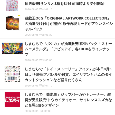
抽選販売!サンリオ8種を8月6日10時より受付開始
2026.08.05 Wed 09:15
遊戯王OCG「ORIGINAL ARTWORK COLLECTION」
の抽選受け付けが開始! 原作再現カードがアツいスペシ
ャルパック
2026.08.05 Wed 08:30
しまむらで『ポケカ』が抽選販売!拡張パック「ストー
ムエメラルダ」「アビスアイ」各1BOXをラインナッ
プ
2026.08.05 Wed 05:00
しまむらで「トイ・ストーリー」アイテムが本日8月5
日より発売!アパレルや雑貨、エイリアンとハムのダイ
カットクッションなど盛りだくさん
2026.08.05 Wed 01:10
しまむらで「競走馬」ジップパーカやトレーナー、雑
貨が受注販売!トウカイテイオー、サイレンススズカな
ど名馬5頭をデザイン
2026.08.04 Tue 05:35