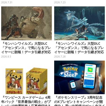
rrors High』クローズドβテスト
なシチュエーションで鑑賞＆撮影
2026.7.31
2026.7.23
レポート
可能
『モンハンワイルズ』大型DLC
『モンハンワイルズ』大型DLC
「アセンダンス」で気になるプレ
「アセンダンス」で気になるプレ
イヤーに朗報！データ引継ぎ対応
イヤーに朗報！データ引継ぎ対応
の「序盤体験版」が本日8月5日配
の「序盤体験版」が配信決定
2026.8.5
2026.7.28
信
『ワンピース カードゲーム』4周
『ポケモンスリープ』3周年記念
年パック「世界最強の戦士」がプ
のXプレゼントキャンペーンが開