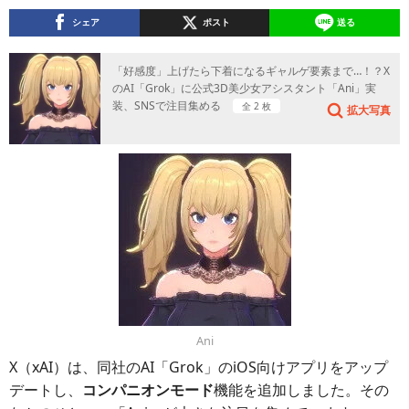
シェア
ポスト
送る
「好感度」上げたら下着になるギャルゲ要素まで…！？X
のAI「Grok」に公式3D美少女アシスタント「Ani」実
装、SNSで注目集める
全 2 枚
拡大写真
Ani
X（xAI）は、同社のAI「Grok」のiOS向けアプリをアップ
デートし、
コンパニオンモード
機能を追加しました。その