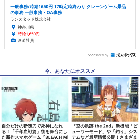
一般事務/時給1650円 17時定時終わり クレーンゲーム景品
の事務 一般事務・OA事務
ランスタッド株式会社
神奈川県
時給1,650円
派遣社員
Sponsored by
今、あなたにオススメ
自分だけの斬魄刀で死神になれ
『空の軌跡 the 2nd』新機能「ビ
る！「千年血戦篇」後を舞台にし
ューワーモード」や「釣り」シス
た新作スマホゲーム『BLEACH Mi
テムなど最新情報公開！さまざま