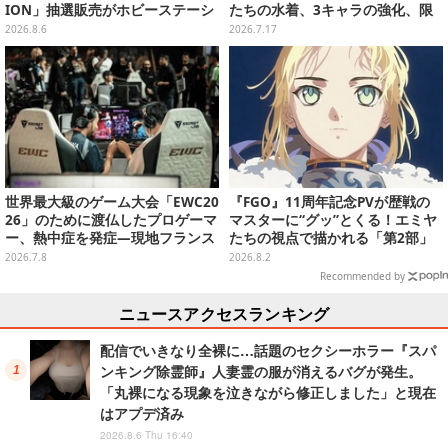
ION」抽選販売がホビーステーシ
たちの水着、3キャラの強化、限
ョンで実施中、8月6日まで
定S級配布など盛りだくさん
2026.8.6
2026.7.17
世界最大級のゲーム大会「EWC20
『FGO』11周年記念PVが歴戦の
26」のために渡仏したプロゲーマ
マスターに“グッ”とくる！エミヤ
ー、熱中症を発症―現地フランス
たちの視点で描かれる「第2部」
は記録的な熱波が続く
の旅路
2026.7.8
2026.8.2
Recommended by
ニュースアクセスランキング
配信でいきなり全裸に…話題のセクシーホラー『スパ
ンキング除霊師』人妻霊の服が消えるバグが発生。
「丸裸になる現象を泣きながら修正しました」と現在
はアプデ済み
2026.8.6 Thu 16:40