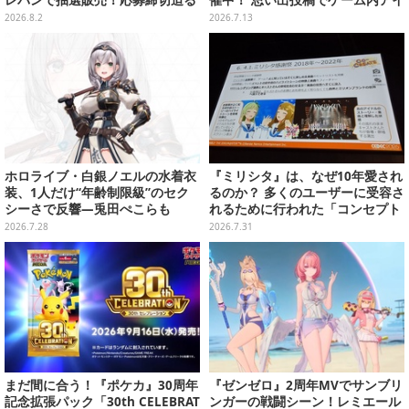
レバンで抽選販売！応募締切迫る
催中！ 思い出投稿でゲーム内アイ
テムやグッズが当たる
2026.8.2
2026.7.13
ホロライブ・白銀ノエルの水着衣
『ミリシタ』は、なぜ10年愛され
装、1人だけ“年齢制限級”のセク
るのか？ 多くのユーザーに受容さ
シーさで反響―兎田ぺこらも
れるために行われた「コンセプト
「こ、こんなことが許されていい
開発」とニーズを満たすための思
2026.7.28
2026.7.31
のか？」と興奮隠せず
考回路【CEDEC2026】
まだ間に合う！『ポケカ』30周年
『ゼンゼロ』2周年MVでサンブリ
記念拡張パック「30th CELEBRAT
ンガーの戦闘シーン！レミエール