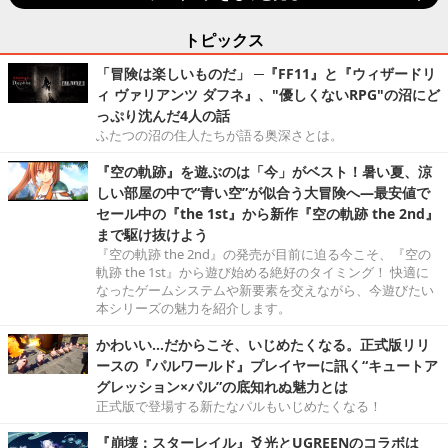
トピックス
「冒険は楽しいものだ」 ─『FF11』と『ウィザードリ
ィ ヴァリアンツ ダフネ』、"優しくないRPG"の沼にど
っぷり沈んだ4人の話
ふたつの沼の住人たちが語る奥深さとは。
『空の軌跡』を遊ぶのは「今」がベスト！暑い夏、涼
しい部屋の中で“青い空”が似合う大冒険へ―最安値で
セール中の『the 1st』から新作『空の軌跡 the 2nd』
まで駆け抜けよう
『空の軌跡 the 2nd』の発売が目前に迫る今こそ、『空の
軌跡 the 1st』から遊び始める絶好のタイミング！ 快適に
なったゲームシステムや新要素を交えながら、今遊びたい
本シリーズの魅力を紹介します。
かわいい…だからこそ、いじめたくなる。正式版リリ
ースの『パルワールド』プレイヤーに訊く“キュートア
グレッション×パル”の底知れぬ魅力とは
正式版で登場する新たなパルもいじめたくなる！
『崩壊：スターレイル』爻光とUGREENのコラボは