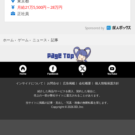
東京都
月給21万5,500円～28万円
正社員
Sponsored by
記事
ホーム
›
ゲーム
›
ニュース
›
Home
Facebook
YouTube
X
インサイドについて
お問合せ
広告掲載
会社概要
個人情報保護方針
紹介した商品/サービスを購入、契約した場合に、
売上の一部が弊社サイトに還元されることがあります。
当サイトに掲載の記事・見出し・写真・画像の無断転載を禁じます。
Copyright © 2026 IID, Inc.