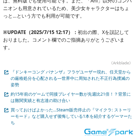
は、無料版でも使用可能です。また、「Ani」以外のコンパ
ニオンも用意されているため、美少女キャラクターはちょ
っと…という方でも利用が可能です。
※UPDATE（2025/7/15 12:17）：
初出の際、Xを誤記して
おりました。コメント欄でのご指摘ありがとうございま
す。
《Arkblade》
『ドンキーコング バナンザ』フラゲユーザー現れ、任天堂から
の厳格処分を心配される―世界中に周知された不正行為撲滅の
姿勢
約15年前のゲームで同接プレイヤー数が先週比21倍！？背景に
は難関実績と有志達の助け合い
買っておけばよかった…Steam販売停止の『マイクラ: ストーリ
ーモード』など購入せず後悔している1本を紹介するゲーマーた
ち