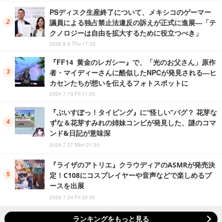
PSディスク生産終了について、メキシコのゲーマー
議員による独占禁止法違反の訴えが正式に進展―「テ
クノロジーは自由を拡大するために役立つべき」
2026.8.6 Thu 17:20
『FF14 黄金のレガシー』で、「光のお父さん」原作
者・マイディーさんに酷似したNPCが発見される―ヒ
カセンたちが想いを伝えるフォトスポットに
2024.7.19 Fri 11:00
『ぶいすぽっ！タイピング』に“怪しい”バグ？ 花芽な
ずな＆花芽すみれの姉妹コンビが発見した、謎のコマ
ンド&日記が意味深
2026.7.27 Mon 21:30
『ライザのアトリエ』クラウディアのASMRが発売決
定！C108にコスプレイヤーや音声などで楽しめるブ
ースを出展
2026.7.24 Fri 20:35
ランキングをもっと見る