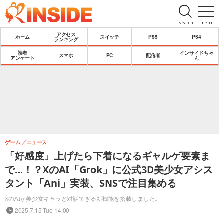
search
menu
アクセス
ホーム
スイッチ
PS5
PS4
ランキング
読者
インサイドちゃ
スマホ
PC
配信者
アンケート
ん
ゲーム
ニュース
「好感度」上げたら下着になるギャルゲ要素ま
で…！？XのAI「Grok」に公式3D美少女アシス
タント「Ani」実装、SNSで注目集める
XのAIが美少女キャラと対話できる新機能を搭載しました。
2025.7.15 Tue 14:00