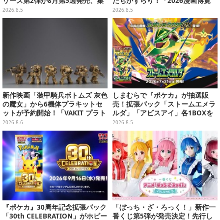
リーズ第2弾が8月第5週発売、集
たちがずらり！「2026漫画博覧
めて並べたくなるクオリティ
会」美麗コンパニオンまとめ【画
2026.8.5
2026.8.5
像39枚】
新作映画「装甲騎兵ボトムズ 灰色
しまむらで『ポケカ』が抽選販
の魔女」から6機体プラキットセ
売！拡張パック「ストームエメラ
ットが予約開始！「VAKIT プラト
ルダ」「アビスアイ」各1BOXを
ーン」第1弾、各部関節可動仕様
ラインナップ
2026.8.6
2026.8.5
『ポケカ』30周年記念拡張パック
「ぼっち・ざ・ろっく！」新作一
「30th CELEBRATION」がホビー
番くじ第5弾が発売決定！先行し