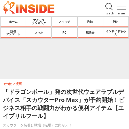
search
menu
アクセス
ホーム
スイッチ
PS5
PS4
ランキング
読者
インサイドちゃ
スマホ
PC
配信者
アンケート
ん
その他
漫画
「ドラゴンボール」発の次世代ウェアラブルデ
バイス「スカウターPro Max」が予約開始！ビ
ジネス相手の戦闘力がわかる便利アイテム【エ
イプリルフール】
スカウターを装着し戦場（職場）に向かえ！