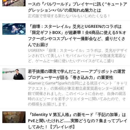
ースの『パルワールド』プレイヤーに訊く“キュートア
グレッション×パル”の底知れぬ魅力とは
正式版で登場する新たなパルもいじめたくなる！
『崩壊：スターレイル』爻光とUGREENのコラボは
「限定ギフトBOX」が超豪華！全6商品に使える5％オ
フクーポンやコスプレイヤー撮影会など、盛りだくさ
んでお届け
UGREEN×『崩壊：スターレイル』コラボは、爻光がデザイ
ンされていて美しい！モバイルバッテリーや急速充電器な
ど、ゲームと一緒に使いたいデバイスがてんこ盛り
若手抜擢の環境で学んだこと――アプリボットの運営
プロデューサーが語る「巻き込み力」の重要性
4GamerとGame*Sparkの合同による就活イベント「キャリ
アクエスト」の第4回が東京都立産業貿易センター浜松町
館で開催されました。このイベントに合わせ、自身の就活
時のエピソードを若手クリエイターに聞いてみたので、そ
の模様をお届けします。
『Identity V 第五人格』の新モード「手記の加筆」は
PvEと聞いたけれど……実際どうなの？集まってプレイ
してみた！【プレイレポ】