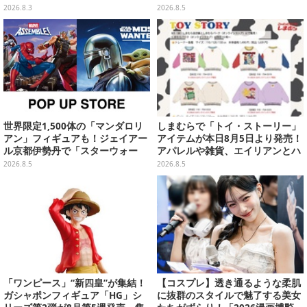
ムコレクション Vol.3」が予約
2026.8.3
2026.8.5
開始
世界限定1,500体の「マンダロリ
しまむらで「トイ・ストーリー」
アン」フィギュアも！ジェイアー
アイテムが本日8月5日より発売！
ル京都伊勢丹で「スターウォー
アパレルや雑貨、エイリアンとハ
ズ」&「マーベル」ポップアップ
ムのダイカットクッションなど盛
2026.8.5
2026.8.5
ストア開催
りだくさん
「ワンピース」“新四皇”が集結！
【コスプレ】透き通るような柔肌
ガシャポンフィギュア「HG」シ
に抜群のスタイルで魅了する美女