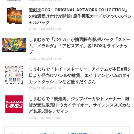
遊戯王OCG「ORIGINAL ARTWORK COLLECTION」
の抽選受け付けが開始! 原作再現カードがアツいスペシ
ャルパック
2026.08.05 Wed 08:30
しまむらで『ポケカ』が抽選販売!拡張パック「ストー
ムエメラルダ」「アビスアイ」各1BOXをラインナッ
プ
2026.08.05 Wed 05:00
しまむらで「トイ・ストーリー」アイテムが本日8月5
日より発売!アパレルや雑貨、エイリアンとハムのダイ
カットクッションなど盛りだくさん
2026.08.05 Wed 01:10
しまむらで「競走馬」ジップパーカやトレーナー、雑
貨が受注販売!トウカイテイオー、サイレンススズカな
ど名馬5頭をデザイン
2026.08.04 Tue 05:35