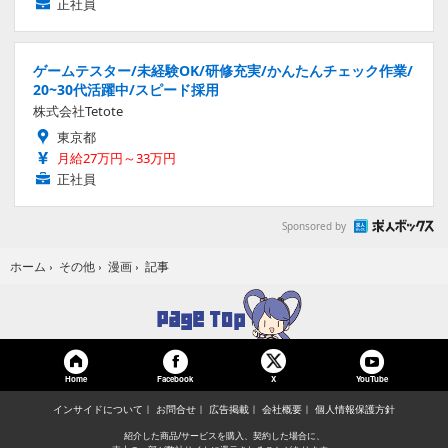
正社員
ゲームテスター/未経験OK/研修充実/かんたんチェック作業/
20~30代活躍中/スピード採用
株式会社Tetote
東京都
月給27万円～33万円
正社員
Sponsored by
記事
ホーム
›
その他
›
漫画
›
Home
Facebook
YouTube
X
インサイドについて
お問合せ
広告掲載
会社概要
個人情報保護方針
紹介した商品/サービスを購入、契約した場合に、