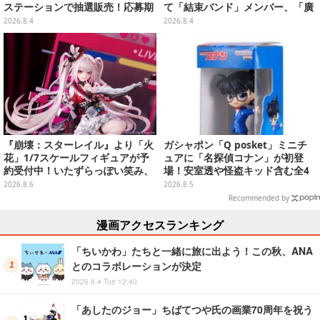
ステーションで抽選販売！応募期
て「結束バンド」メンバー、「廣
間は8月6日23時59分まで
井きくり」のメイド衣装フィギュ
2026.8.4
2026.8.4
アを公開
『崩壊：スターレイル』より「火
ガシャポン「Q posket」ミニチ
花」1/7スケールフィギュアが予
ュアに「名探偵コナン」が初登
約受付中！いたずらっぽい笑み、
場！安室透や怪盗キッド含む全4
シルクハット型のステージが華や
種、パッケージをもとに裏面まで
2026.8.6
2026.8.5
かさを演出
可愛くデザイン
Recommended by
漫画アクセスランキング
「ちいかわ」たちと一緒に旅に出よう！この秋、ANA
とのコラボレーションが決定
2026.8.4 Tue 12:40
「あしたのジョー」ちばてつや氏の画業70周年を祝う