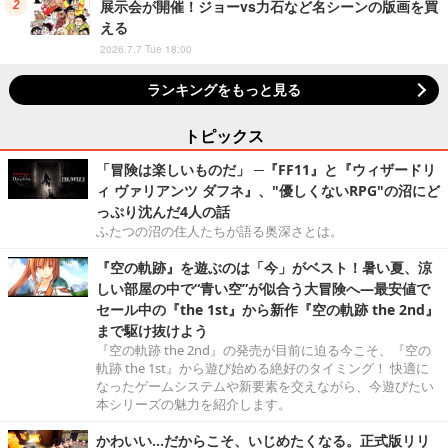
展示会が開催！ジョーvs力石など名シーンの版画を買
える
2026.7.7 Tue 18:00
ランキングをもっと見る
トピックス
「冒険は楽しいものだ」 ─『FF11』と『ウィザードリ
ィ ヴァリアンツ ダフネ』、"優しくないRPG"の沼にど
っぷり沈んだ4人の話
ふたつの沼の住人たちが語る奥深さとは。
『空の軌跡』を遊ぶのは「今」がベスト！暑い夏、涼
しい部屋の中で“青い空”が似合う大冒険へ―最安値で
セール中の『the 1st』から新作『空の軌跡 the 2nd』
まで駆け抜けよう
『空の軌跡 the 2nd』の発売が目前に迫る今こそ、『空の
軌跡 the 1st』から遊び始める絶好のタイミング！ 快適に
なったゲームシステムや新要素を交えながら、今遊びたい
本シリーズの魅力を紹介します。
かわいい…だからこそ、いじめたくなる。正式版リリ