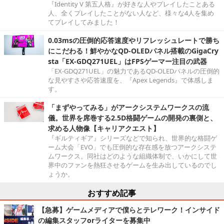
『Identity V 第五人格』が好きな人やプレイしたことある
人、全くプレイしたことがない人など、様々な4人を集め
てプレイしてみました！
0.03msの圧倒的応答速度やリフレッシュレートで勝ち
にこだわる！鮮やかなQD-OLEDパネル搭載のGigaCry
sta「EX-GDQ271UEL」はFPSゲーマー注目の武器
「EX-GDQ271UEL」の魅力であるQD-OLEDパネルの圧倒的
な見やすさや応答速度を、『Apex Legends』で体感しま
す。
「まずやってみる」がアークシステムワークスの流
儀。世界を席巻する2.5D格闘ゲームの開発の裏側と、
求める人物像【キャリアクエスト】
『ギルティギア』シリーズなどで知られ、世界的な格闘ゲ
ーム大会「EVO」でも圧倒的な存在感を放つアークシステ
ムワークス。同社はどのような組織体制で、いかにして世
界中のファンを熱狂させるゲームを生み出しているのでし
ょうか。
おすすめ記事
【急募】ゲームメディアで僕らとテレワーク！インサイド
の編集スタッフorライターを募集中