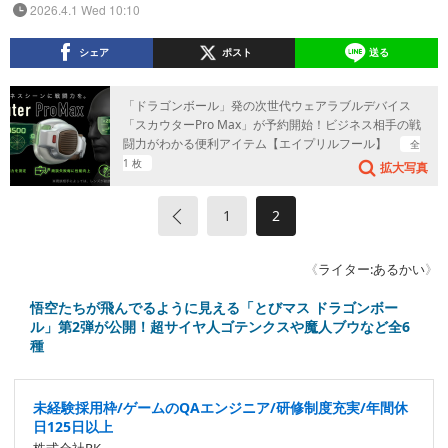
2026.4.1 Wed 10:10
シェア
ポスト
送る
「ドラゴンボール」発の次世代ウェアラブルデバイス
「スカウターPro Max」が予約開始！ビジネス相手の戦
闘力がわかる便利アイテム【エイプリルフール】
全
1 枚
拡大写真
«
1
2
《
ライター:あるかい
》
悟空たちが飛んでるように見える「とびマス ドラゴンボー
ル」第2弾が公開！超サイヤ人ゴテンクスや魔人ブウなど全6
種
未経験採用枠/ゲームのQAエンジニア/研修制度充実/年間休
日125日以上