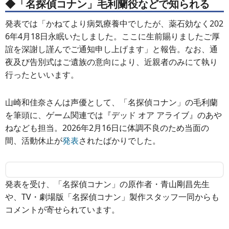
◆「名探偵コナン」毛利蘭役などで知られる
発表では「かねてより病気療養中でしたが、薬石効なく202
6年4月18日永眠いたしました。ここに生前賜りましたご厚
誼を深謝し謹んでご通知申し上げます」と報告。なお、通
夜及び告別式はご遺族の意向により、近親者のみにて執り
行ったといいます。
山崎和佳奈さんは声優として、「名探偵コナン」の毛利蘭
を筆頭に、ゲーム関連では『デッド オア アライブ』のあや
ねなども担当。2026年2月16日に体調不良のため当面の
間、活動休止が
発表
されたばかりでした。
発表を受け、「名探偵コナン」の原作者・青山剛昌先生
や、TV・劇場版「名探偵コナン」製作スタッフ一同からも
コメントが寄せられています。