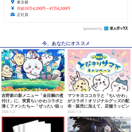
東京都
月給33万4,200円～47万4,200円
正社員
Sponsored by
今、あなたにオススメ
吉野家の新メニュー「金目鯛の煮
マツキヨココカラと「ちいかわ」
付け」に、実質ちいかわコラボと
がコラボ！オリジナルグッズの配
沸くファンたち―「ぜったい狙っ
布・販売に加えて、店舗ラッピン
ただろ！」「映画公開のタイミン
グや”花火打ち上げ”まで盛り沢山
2026.7.27
2026.7.15
グで妙だな？」