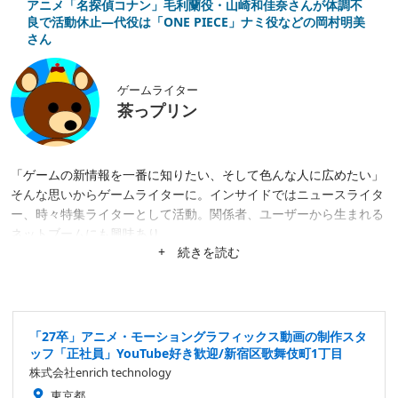
アニメ「名探偵コナン」毛利蘭役・山崎和佳奈さんが体調不
良で活動休止―代役は「ONE PIECE」ナミ役などの岡村明美
さん
ゲームライター
茶っプリン
「ゲームの新情報を一番に知りたい、そして色んな人に広めたい」
そんな思いからゲームライターに。インサイドではニュースライタ
ー、時々特集ライターとして活動。関係者、ユーザーから生まれる
ネットブームにも興味あり。
+ 続きを読む
「27卒」アニメ・モーショングラフィックス動画の制作スタ
ッフ「正社員」YouTube好き歓迎/新宿区歌舞伎町1丁目
株式会社enrich technology
東京都