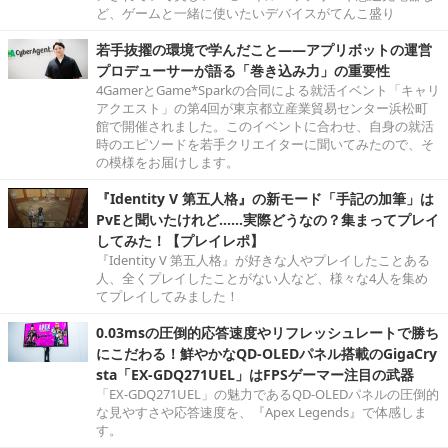
ど、ゲームと一緒に使いたいデバイスがてんこ盛り
若手抜擢の環境で学んだこと――アプリボットの運営
プロデューサーが語る「巻き込み力」の重要性
4GamerとGame*Sparkの合同による就活イベント「キャリ
アクエスト」の第4回が東京都立産業貿易センター浜松町
館で開催されました。このイベントに合わせ、自身の就活
時のエピソードを若手クリエイターに聞いてみたので、そ
の模様をお届けします。
『Identity V 第五人格』の新モード「手記の加筆」は
PvEと聞いたけれど……実際どうなの？集まってプレイ
してみた！【プレイレポ】
『Identity V 第五人格』が好きな人やプレイしたことある
人、全くプレイしたことがない人など、様々な4人を集め
てプレイしてみました！
0.03msの圧倒的応答速度やリフレッシュレートで勝ち
にこだわる！鮮やかなQD-OLEDパネル搭載のGigaCry
sta「EX-GDQ271UEL」はFPSゲーマー注目の武器
「EX-GDQ271UEL」の魅力であるQD-OLEDパネルの圧倒的
な見やすさや応答速度を、『Apex Legends』で体感しま
す。