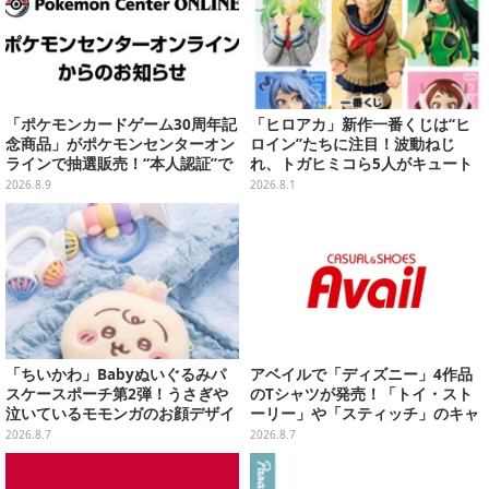
「ポケモンカードゲーム30周年記
「ヒロアカ」新作一番くじは“ヒ
念商品」がポケモンセンターオン
ロイン”たちに注目！波動ねじ
ラインで抽選販売！“本人認証”で
れ、トガヒミコら5人がキュート
当選率アップ
に立体化
2026.8.9
2026.8.1
「ちいかわ」Babyぬいぐるみパ
アベイルで「ディズニー」4作品
スケースポーチ第2弾！うさぎや
のTシャツが発売！「トイ・スト
泣いているモモンガのお顔デザイ
ーリー」や「スティッチ」のキャ
ン全4種が8月下旬プライズ展開
ラを刺しゅうでデザイン
2026.8.7
2026.8.7