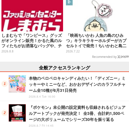
しまむらで「ワンピース」グッズ
「映画ちいかわ 人魚の島のひみ
がオンライン販売！かるた風のル
つ」キラキラキーホルダーがカプ
フィたちがお洒落なバッグや、チ
セルトイで発売！ちいかわと島二
ョッパーが可愛いサンダルも
郎など全8種、2個セットのスペシ
2026.8.8
2026.7.22
ャル仕様も
Recommended by
全般アクセスランキング
本物のペロペロキャンディみたい！「ディズニー」ミ
ッキーやミニーなど、おかおデザインのカラフルチャ
ーム全10種が8月31日発売
2026.8.4 Tue 16:00
『ポケモン』未公開の設定資料も収録されるビジュア
ルアートブックが発売決定！ 全3冊、合計約1,500ペ
ージの大ボリュームでシリーズ30年を振り返る
2026.8.7 Fri 14:45