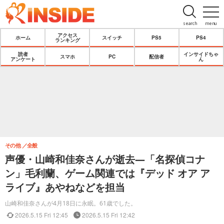
search
menu
アクセス
ホーム
スイッチ
PS5
PS4
ランキング
読者
インサイドちゃ
スマホ
PC
配信者
アンケート
ん
その他
全般
声優・山崎和佳奈さんが逝去―「名探偵コナ
ン」毛利蘭、ゲーム関連では『デッド オア ア
ライブ』あやねなどを担当
山崎和佳奈さんが4月18日に永眠。61歳でした。
2026.5.15 Fri 12:45
2026.5.15 Fri 12:42