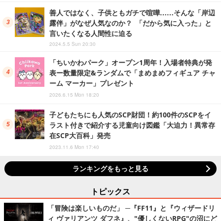
善人ではなく、子供ともガチで喧嘩……そんな「岸辺
露伴」がなぜ人気なのか？ 「だから気に入った」と
言いたくなる人間性に迫る
2024.5.5 Sun 20:30
「ちいかわパーク」オープン1周年！入場者特典が発
表ー数量限定&ランダムで「まめまめフィギュア チャ
ーム マーカー」プレゼント
2026.6.15 Mon 18:20
子どもたちにも人気のSCP財団！約100件のSCPをイ
ラスト付きで紹介する児童向け図鑑「大迫力！異常存
在SCP大百科」発売
2023.11.6 Mon 17:40
ランキングをもっと見る
トピックス
「冒険は楽しいものだ」 ─『FF11』と『ウィザードリ
ィ ヴァリアンツ ダフネ』、"優しくないRPG"の沼にど