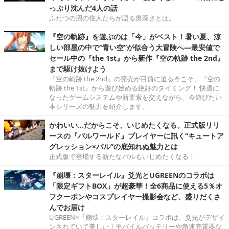
っぷり沈んだ4人の話
ふたつの沼の住人たちが語る奥深さとは。
『空の軌跡』を遊ぶのは「今」がベスト！暑い夏、涼
しい部屋の中で“青い空”が似合う大冒険へ―最安値で
セール中の『the 1st』から新作『空の軌跡 the 2nd』
まで駆け抜けよう
『空の軌跡 the 2nd』の発売が目前に迫る今こそ、『空の
軌跡 the 1st』から遊び始める絶好のタイミング！ 快適に
なったゲームシステムや新要素を交えながら、今遊びたい
本シリーズの魅力を紹介します。
かわいい…だからこそ、いじめたくなる。正式版リリ
ースの『パルワールド』プレイヤーに訊く“キュートア
グレッション×パル”の底知れぬ魅力とは
正式版で登場する新たなパルもいじめたくなる！
『崩壊：スターレイル』爻光とUGREENのコラボは
「限定ギフトBOX」が超豪華！全6商品に使える5％オ
フクーポンやコスプレイヤー撮影会など、盛りだくさ
んでお届け
UGREEN×『崩壊：スターレイル』コラボは、爻光がデザイ
ンされていて美しい！モバイルバッテリーや急速充電器な