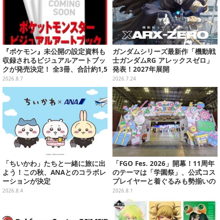
『ポケモン』未公開の設定資料も
ガンダムシリーズ最新作「機動戦
収録されるビジュアルアートブッ
士ガンダムRG アレックスゼロ」
クが発売決定！ 全3冊、合計約1,5
発表！2027年展開
00ページの大ボリュームでシリー
2026.8.7
2026.7.24
ズ30年を振り返る
「ちいかわ」たちと一緒に旅に出
「FGO Fes. 2026」開幕！11周年
よう！この秋、ANAとのコラボレ
のテーマは「学園祭」、公式コス
ーションが決定
プレイヤーと着ぐるみも勢揃いの
カルデア学園はお祭り一色
2026.8.4
2026.8.1