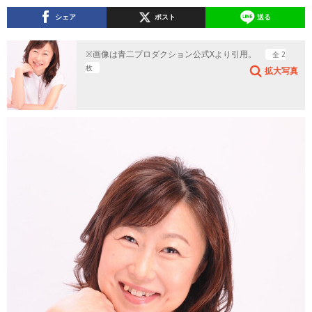
シェア
ポスト
送る
※画像は青二プロダクション公式Xより引用。
全 2
枚
拡大写真