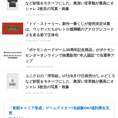
など妖怪をモチーフにした、奥深い世界観が最高にオ
シャレ 2枚目の写真・画像
2026.08.08 Sat 15:10
「トイ・ストーリー」新作一番くじが発売決定!A賞
は、ウッディたちがレトロ感満載のアナログレコード
上を走る姿で立体化
2026.08.07 Fri 03:40
「ポケモンカードゲーム30周年記念商品」がポケモン
センターオンラインで抽選販売!“本人認証”で当選率ア
ップ
2026.08.09 Sun 09:30
ユニクロの「浮世絵」UTが8月17日発売!がしゃどくろ
など妖怪をモチーフにした、奥深い世界観が最高にオ
シャレ 3枚目の写真・画像
2026.08.08 Sat 15:10
「長期キャリア形成」ゲームテスター/未経験OK/福利厚生充
実