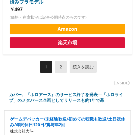
済みプラモデル
￥497
(価格・在庫状況は記事公開時点のものです)
Amazon
楽天市場
1
2
続きを読む
《INSIDE》
カバー、『ホロアース』のサービス終了を発表―「ホロライ
ブ」のメタバース企画としてリリースも約1年で幕
ゲームデバッカー/未経験歓迎/初めての転職も歓迎/土日祝休
み/年間休日120日/賞与年2回
株式会社大斗