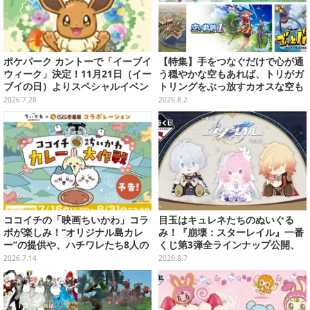
ポケパーク カントーで「イーブイ
【特集】手をつなぐだけで心が通
ウィーク」決定！11月21日（イー
う穏やかな空もあれば、トリがガ
ブイの日）よりスペシャルイベン
トリングをぶっ放すカオスな空も
ト開催
ある！“空”がテーマのおすすめゲ
2026.7.28
2026.8.2
ーム5選
ココイチの「映画ちいかわ」コラ
目玉はキュレネたちのぬいぐる
ボが楽しみ！“オリジナル島カレ
み！『崩壊：スターレイル』一番
ー”の提供や、ハチワレたち8人の
くじ第3弾全ラインナップ公開、
スプーン置きフィギュアをプレゼ
美麗ビジュアルのアクリルボード
2026.7.14
2026.8.7
ント
など用意