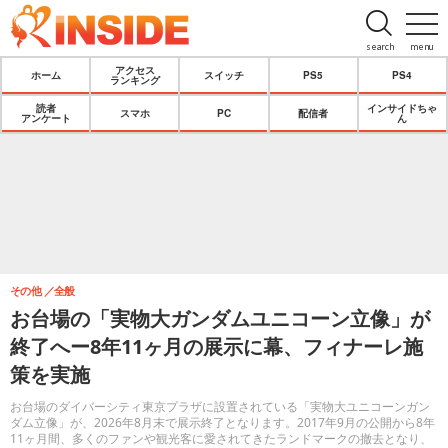
search
menu
アクセス
ホーム
スイッチ
PS5
PS4
ランキング
読者
インサイドちゃ
スマホ
PC
配信者
アンケート
ん
その他
全般
お台場の「実物大ガンダムユニコーン立像」が
終了へー8年11ヶ月の展示に幕、フィナーレ施
策を実施
お台場のダイバーシティ東京プラザに設置されている「実物大ユニコーンガン
ダム立像」が、2026年8月末で展示終了となります。2017年9月の公開から8年
11ヶ月間、多くのファンや観光客に愛されてきたランドマークの撤去となり、