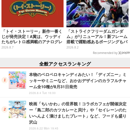
「トイ・ストーリー」新作一番く
「ストライクフリーダムガンダ
じが発売決定！A賞は、ウッディ
ム」がリニューアル！新フレーム
たちがレトロ感満載のアナログレ
搭載で躍動感あるポージングもバ
コード上を走る姿で立体化
ッチリ
2026.8.7
2026.8.2
Recommended by
全般アクセスランキング
本物のペロペロキャンディみたい！「ディズニー」ミ
ッキーやミニーなど、おかおデザインのカラフルチャ
ーム全10種が8月31日発売
2026.8.4 Tue 16:00
映画「ちいかわ」の世界観！コラボカフェが開催決定
ー「島二郎のカツカレーと貝汁」や「セイレーンのた
いへんよく漬けましたプレート」など、フードも盛り
沢山
2026.6.22 Mon 19:45