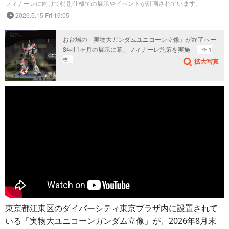
フィナーレに向けて特別仕様での展示やイベントが計画されています。
2026.5.15 Fri 19:05
お台場の「実物大ガンダムユニコーン立像」が終了へー
8年11ヶ月の展示に幕、フィナーレ施策を実施
全 1
枚
拡大写真
東京都江東区のダイバーシティ東京プラザ内に設置されて
いる「実物大ユニコーンガンダム立像」が、2026年8月末