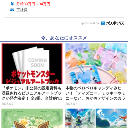
月給30万円～34万円
正社員
Sponsored by
今、あなたにオススメ
『ポケモン』未公開の設定資料も
本物のペロペロキャンディみた
収録されるビジュアルアートブッ
い！「ディズニー」ミッキーやミ
クが発売決定！ 全3冊、合計約1,5
ニーなど、おかおデザインのカラ
00ページの大ボリュームでシリー
フルチャーム全10種が8月31日発
2026.8.7
2026.8.4
ズ30年を振り返る
売