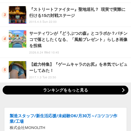
『ストリートファイター』聖地巡礼？ 現実で実際に
行ける15の対戦ステージ
2015.4.5 Sun 22:00
サーティワンが『どうぶつの森』とコラボか？パチン
コで落としたくなる、「風船プレゼント」らしき画像
を投稿
2026.6.24 Wed 10:45
【総力特集】『ゲームキャラのお尻』を本気でレビュ
ーしてみた！
2017.1.3 Tue 23:50
ランキングをもっと見る
製造スタッフ/新生活応援/未経験OK/月30万～/コツコツ作
業/工場
株式会社MONOLITH