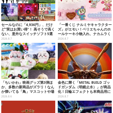
セールなのに「4,936円」、だけ
「一番くじ ナルミヤキャラクター
ど“実はお買い得”！ 高そうで高く
ズ」がエモい！ベリエちゃんのホ
ない、意外なスイッチソフト5選
ールケーキ小物入れ、ナカムラく
んのマスコットなどがズラリ
2026.8.7
2026.8.7
「ちいかわ」映画グッズ第3弾ほ
金色に輝く「METAL BUILD ゴッ
か、多数の新商品がズラリ！なん
ドガンダム（明鏡止水）」が商品
か懐いてる「鳥」マスコットや場
化！日輪エフェクトも本商品用に
面写アイテムなど必見のラインナ
刷新した豪華仕様
2026.8.6
2026.8.7
ップ