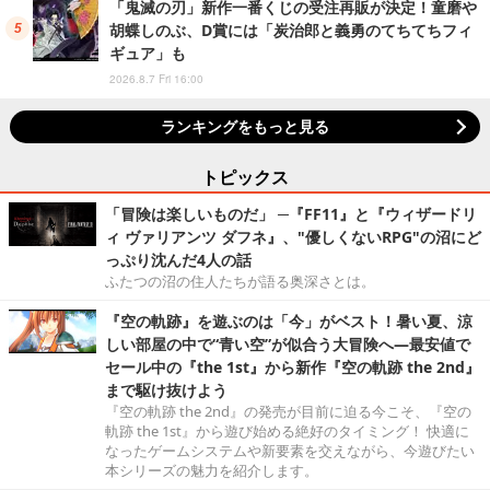
「鬼滅の刃」新作一番くじの受注再販が決定！童磨や
胡蝶しのぶ、D賞には「炭治郎と義勇のてちてちフィ
ギュア」も
2026.8.7 Fri 16:00
ランキングをもっと見る
トピックス
「冒険は楽しいものだ」 ─『FF11』と『ウィザードリ
ィ ヴァリアンツ ダフネ』、"優しくないRPG"の沼にど
っぷり沈んだ4人の話
ふたつの沼の住人たちが語る奥深さとは。
『空の軌跡』を遊ぶのは「今」がベスト！暑い夏、涼
しい部屋の中で“青い空”が似合う大冒険へ―最安値で
セール中の『the 1st』から新作『空の軌跡 the 2nd』
まで駆け抜けよう
『空の軌跡 the 2nd』の発売が目前に迫る今こそ、『空の
軌跡 the 1st』から遊び始める絶好のタイミング！ 快適に
なったゲームシステムや新要素を交えながら、今遊びたい
本シリーズの魅力を紹介します。