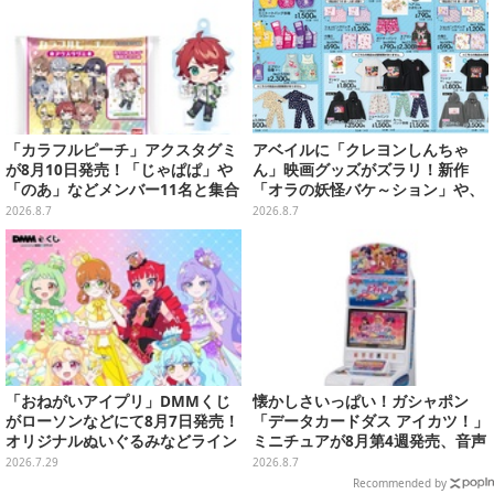
「カラフルピーチ」アクスタグミ
アベイルに「クレヨンしんちゃ
が8月10日発売！「じゃぱぱ」や
ん」映画グッズがズラリ！新作
「のあ」などメンバー11名と集合
「オラの妖怪バケ～ション」や、
デザイン全15種、ボールチェーン
「ヘンダーランド」「暗黒タマタ
2026.8.7
2026.8.7
付きでアクセサリーにも
マ」などをフィーチャー
「おねがいアイプリ」DMMくじ
懐かしさいっぱい！ガシャポン
がローソンなどにて8月7日発売！
「データカードダス アイカツ！」
オリジナルぬいぐるみなどライン
ミニチュアが8月第4週発売、音声
ナップ、各等賞にスペシャルアイ
が流れる特別仕様も当たる
2026.7.29
2026.8.7
プリカードが付属
Recommended by