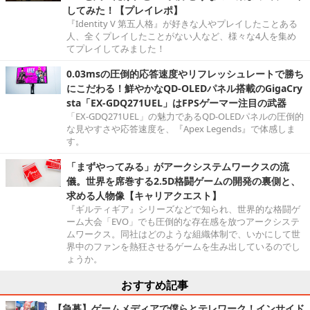
してみた！【プレイレポ】
『Identity V 第五人格』が好きな人やプレイしたことある
人、全くプレイしたことがない人など、様々な4人を集め
てプレイしてみました！
0.03msの圧倒的応答速度やリフレッシュレートで勝ち
にこだわる！鮮やかなQD-OLEDパネル搭載のGigaCry
sta「EX-GDQ271UEL」はFPSゲーマー注目の武器
「EX-GDQ271UEL」の魅力であるQD-OLEDパネルの圧倒的
な見やすさや応答速度を、『Apex Legends』で体感しま
す。
「まずやってみる」がアークシステムワークスの流
儀。世界を席巻する2.5D格闘ゲームの開発の裏側と、
求める人物像【キャリアクエスト】
『ギルティギア』シリーズなどで知られ、世界的な格闘ゲ
ーム大会「EVO」でも圧倒的な存在感を放つアークシステ
ムワークス。同社はどのような組織体制で、いかにして世
界中のファンを熱狂させるゲームを生み出しているのでし
ょうか。
おすすめ記事
【急募】ゲームメディアで僕らとテレワーク！インサイド