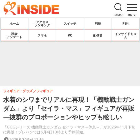
search
menu
アクセス
ホーム
スイッチ
PS5
PS4
ランキング
読者
インサイドちゃ
スマホ
PC
配信者
アンケート
ん
フィギュア・グッズ
フィギュア
水着のシワまでリアルに再現！「機動戦士ガン
ダム」より「セイラ・マス」フィギュアが再販
―抜群のプロポーションやヒップも眩しい
「GGGシリーズ 機動戦士ガンダム セイラ・マス～休息～」が2026年11月下旬
に再販！プレバンでは6月4日10時より予約開始。
2026.6.3 Wed 12:15