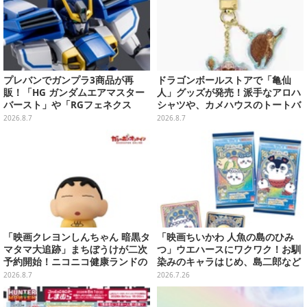
プレバンでガンプラ3商品が再
ドラゴンボールストアで「亀仙
販！「HG ガンダムエアマスター
人」グッズが発売！派手なアロハ
バースト」や「RGフェネクス
シャツや、カメハウスのトートバ
（ナラティブVer.）」も
ッグなど夏らしいアイテムがズラ
2026.8.7
2026.8.7
リ
「映画クレヨンしんちゃん 暗黒タ
「映画ちいかわ 人魚の島のひみ
マタマ大追跡」まちぼうけが二次
つ」ウエハースにワクワク！お馴
予約開始！ニコニコ健康ランドの
染みのキャラはじめ、島二郎など
服を着たしんちゃん&ひまわりに
セイレーン編カード全22種
2026.8.7
2026.7.26
「珠由良ブラザーズ」がラインナ
ップ