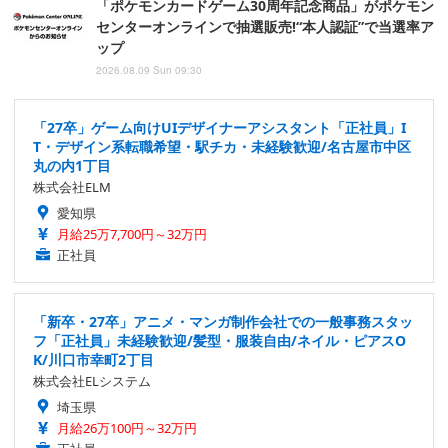
「ポケモンカードゲーム30周年記念商品」がポケモン
センターオンラインで抽選販売!“本人認証”で当選率ア
ップ
2026.08.09 Sun 09:30
「27卒」ゲーム向けUIデザイナーアシスタント「正社員」I
T・デザイン系転職希望・駅チカ・未経験歓迎/名古屋市中区
丸の内1丁目
株式会社ELM
愛知県
月給25万7,700円～32万円
正社員
「新卒・27卒」アニメ・マンガ制作会社での一般事務スタッ
フ「正社員」未経験歓迎/髪型・服装自由/ネイル・ピアスO
K/川口市幸町2丁目
株式会社ELシステム
埼玉県
月給26万100円～32万円