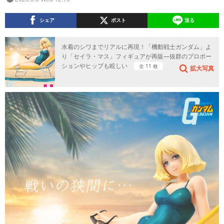
シェア
ポスト
送る
水着のシワまでリアルに再現！「機動戦士ガンダム」よ
り「セイラ・マス」フィギュアが再販―抜群のプロポー
ションやヒップも眩しい
全 11 枚
拡大写真