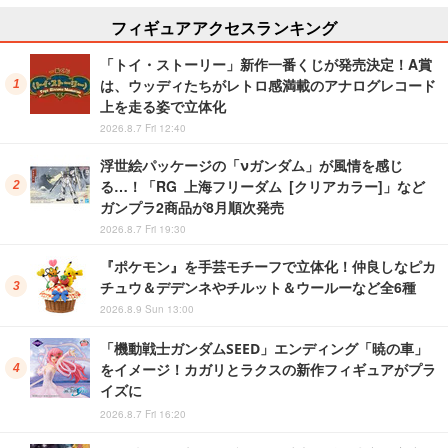
フィギュアアクセスランキング
「トイ・ストーリー」新作一番くじが発売決定！A賞
は、ウッディたちがレトロ感満載のアナログレコード
上を走る姿で立体化
2026.8.7 Fri 12:40
浮世絵パッケージの「νガンダム」が風情を感じ
る…！「RG 上海フリーダム [クリアカラー]」など
ガンプラ2商品が8月順次発売
2026.8.7 Fri 19:30
『ポケモン』を手芸モチーフで立体化！仲良しなピカ
チュウ＆デデンネやチルット＆ウールーなど全6種
2026.8.9 Sun 13:00
「機動戦士ガンダムSEED」エンディング「暁の車」
をイメージ！カガリとラクスの新作フィギュアがプラ
イズに
2026.8.7 Fri 16:20