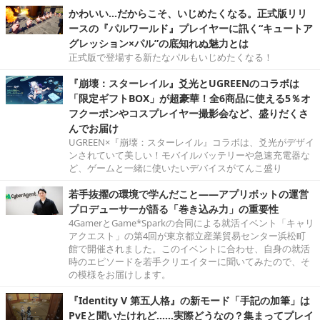
かわいい…だからこそ、いじめたくなる。正式版リリ
ースの『パルワールド』プレイヤーに訊く“キュートア
グレッション×パル”の底知れぬ魅力とは
正式版で登場する新たなパルもいじめたくなる！
『崩壊：スターレイル』爻光とUGREENのコラボは
「限定ギフトBOX」が超豪華！全6商品に使える5％オ
フクーポンやコスプレイヤー撮影会など、盛りだくさ
んでお届け
UGREEN×『崩壊：スターレイル』コラボは、爻光がデザイ
ンされていて美しい！モバイルバッテリーや急速充電器な
ど、ゲームと一緒に使いたいデバイスがてんこ盛り
若手抜擢の環境で学んだこと――アプリボットの運営
プロデューサーが語る「巻き込み力」の重要性
4GamerとGame*Sparkの合同による就活イベント「キャリ
アクエスト」の第4回が東京都立産業貿易センター浜松町
館で開催されました。このイベントに合わせ、自身の就活
時のエピソードを若手クリエイターに聞いてみたので、そ
の模様をお届けします。
『Identity V 第五人格』の新モード「手記の加筆」は
PvEと聞いたけれど……実際どうなの？集まってプレイ