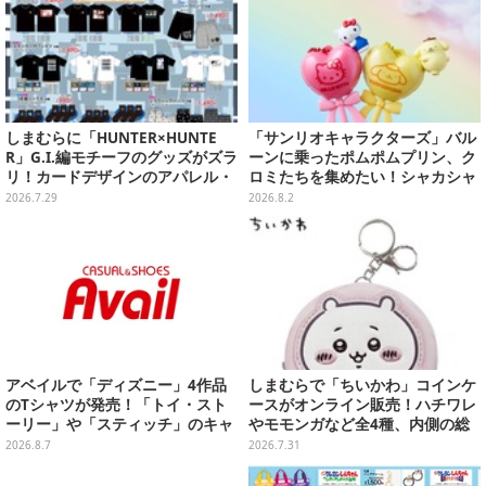
しまむらに「HUNTER×HUNTE
「サンリオキャラクターズ」バル
R」G.I.編モチーフのグッズがズラ
ーンに乗ったポムポムプリン、ク
リ！カードデザインのアパレル・
ロミたちを集めたい！シャカシャ
雑貨、ゴレイヌの「オレが3人分
カ音が鳴るチャーム全8種
2026.7.29
2026.8.2
になる…」も
アベイルで「ディズニー」4作品
しまむらで「ちいかわ」コインケ
のTシャツが発売！「トイ・スト
ースがオンライン販売！ハチワレ
ーリー」や「スティッチ」のキャ
やモモンガなど全4種、内側の総
ラを刺しゅうでデザイン
柄デザインも注目
2026.8.7
2026.7.31