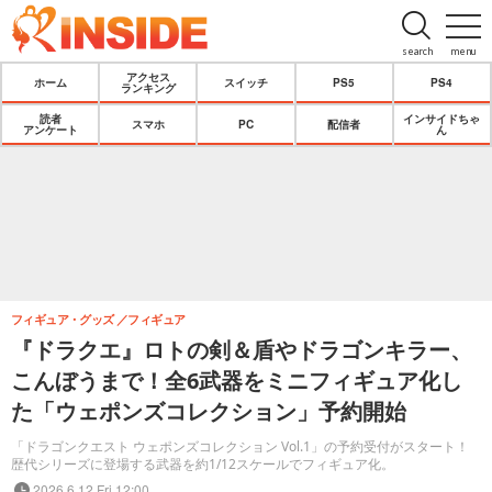
search
menu
アクセス
ホーム
スイッチ
PS5
PS4
ランキング
読者
インサイドちゃ
スマホ
PC
配信者
アンケート
ん
フィギュア・グッズ
フィギュア
『ドラクエ』ロトの剣＆盾やドラゴンキラー、
こんぼうまで！全6武器をミニフィギュア化し
た「ウェポンズコレクション」予約開始
「ドラゴンクエスト ウェポンズコレクション Vol.1」の予約受付がスタート！
歴代シリーズに登場する武器を約1/12スケールでフィギュア化。
2026.6.12 Fri 12:00