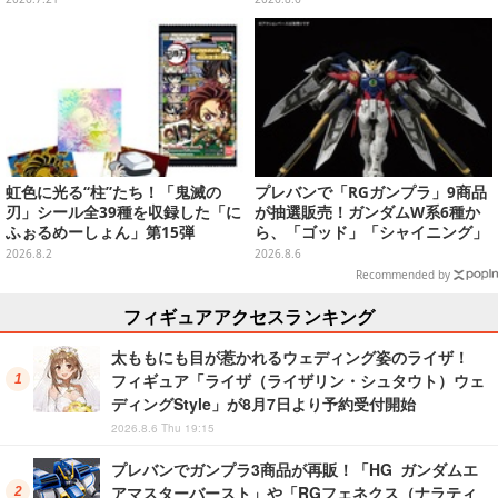
シリーズを振り返る景品盛りだく
現可能
さん
虹色に光る“柱”たち！「鬼滅の
プレバンで「RGガンプラ」9商品
刃」シール全39種を収録した「に
が抽選販売！ガンダムW系6種か
ふぉるめーしょん」第15弾
ら、「ゴッド」「シャイニング」
まで
2026.8.2
2026.8.6
Recommended by
フィギュアアクセスランキング
太ももにも目が惹かれるウェディング姿のライザ！
フィギュア「ライザ（ライザリン・シュタウト）ウェ
ディングStyle」が8月7日より予約受付開始
2026.8.6 Thu 19:15
プレバンでガンプラ3商品が再販！「HG ガンダムエ
アマスターバースト」や「RGフェネクス（ナラティ