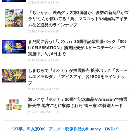
2026.08.06 Thu 03:30
「ちいかわ」映画グッズ第3弾ほか、多数の新商品がズ
ラリ!なんか懐いてる「鳥」マスコットや場面写アイテ
ムなど必見のラインナップ
2026.08.06 Thu 11:25
まだ間に合う!『ポケカ』30周年記念拡張パック「30t
h CELEBRATION」抽選販売がホビーステーションで
実施中、8月6日まで
2026.08.06 Thu 03:00
しまむらで『ポケカ』が抽選販売!拡張パック「ストー
ムエメラルダ」「アビスアイ」各1BOXをラインナッ
プ
2026.08.05 Wed 05:00
激レアな『ポケカ』30周年記念商品がAmazonで抽選
販売中!地方ごとに収録された“御三家”の特別カード
2026.08.06 Thu 05:15
「27卒」即入寮OK・アニメ・映像作品のBlueray・DVDパ