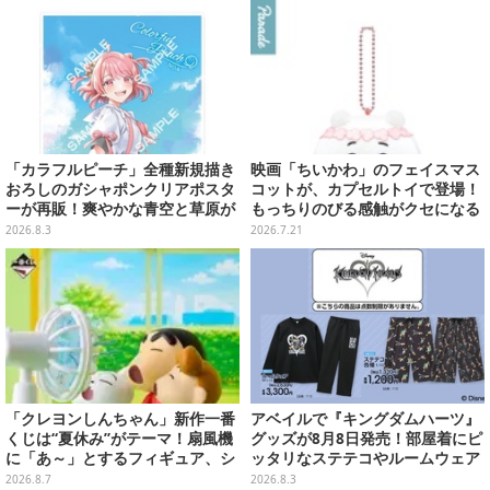
「カラフルピーチ」全種新規描き
映画「ちいかわ」のフェイスマス
おろしのガシャポンクリアポスタ
コットが、カプセルトイで登場！
ーが再販！爽やかな青空と草原が
もっちりのびる感触がクセになる
イメージのイラスト全12種
ハチワレ、セイレーンなど全5種
2026.8.3
2026.7.21
「クレヨンしんちゃん」新作一番
アベイルで『キングダムハーツ』
くじは“夏休み”がテーマ！扇風機
グッズが8月8日発売！部屋着にピ
に「あ～」とするフィギュア、シ
ッタリなステテコやルームウェア
ロのボウル皿など嬉しいラインナ
セット
2026.8.7
2026.8.3