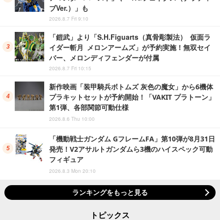
ブVer.）」も
2026.8.7 Fri 9:10
「鎧武」より「S.H.Figuarts（真骨彫製法） 仮面ラ
イダー斬月 メロンアームズ」が予約実施！無双セイ
バー、メロンディフェンダーが付属
2026.8.7 Fri 10:15
新作映画「装甲騎兵ボトムズ 灰色の魔女」から6機体
プラキットセットが予約開始！「VAKIT プラトーン」
第1弾、各部関節可動仕様
2026.8.6 Thu 10:00
「機動戦士ガンダム GフレームFA」第10弾が8月31日
発売！V2アサルトガンダムら3機のハイスペック可動
フィギュア
2026.8.3 Mon 20:10
ランキングをもっと見る
トピックス