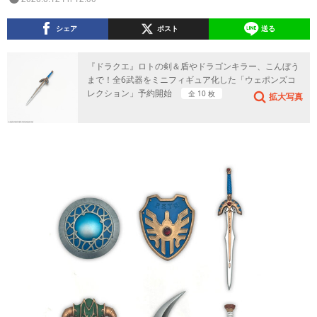
シェア
ポスト
送る
『ドラクエ』ロトの剣＆盾やドラゴンキラー、こんぼう
まで！全6武器をミニフィギュア化した「ウェポンズコ
レクション」予約開始
全 10 枚
拡大写真