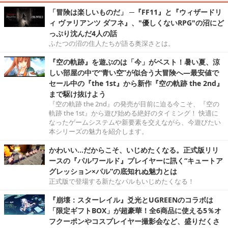
「冒険は楽しいものだ」 ─『FF11』と『ウィザードリ
ィ ヴァリアンツ ダフネ』、"優しくないRPG"の沼にど
っぷり沈んだ4人の話
ふたつの沼の住人たちが語る奥深さとは。
『空の軌跡』を遊ぶのは「今」がベスト！暑い夏、涼
しい部屋の中で“青い空”が似合う大冒険へ―最安値で
セール中の『the 1st』から新作『空の軌跡 the 2nd』
まで駆け抜けよう
『空の軌跡 the 2nd』の発売が目前に迫る今こそ、『空の
軌跡 the 1st』から遊び始める絶好のタイミング！ 快適に
なったゲームシステムや新要素を交えながら、今遊びたい
本シリーズの魅力を紹介します。
かわいい…だからこそ、いじめたくなる。正式版リリ
ースの『パルワールド』プレイヤーに訊く“キュートア
グレッション×パル”の底知れぬ魅力とは
正式版で登場する新たなパルもいじめたくなる！
『崩壊：スターレイル』爻光とUGREENのコラボは
「限定ギフトBOX」が超豪華！全6商品に使える5％オ
フクーポンやコスプレイヤー撮影会など、盛りだくさ