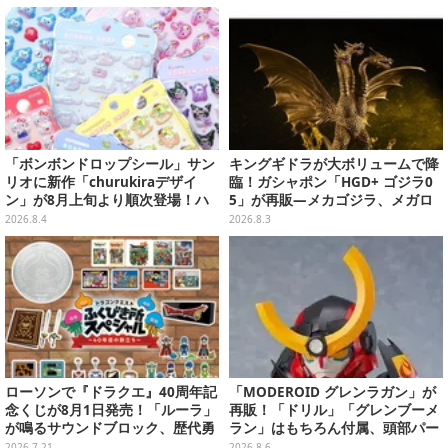
ップ
「ボンボンドロップシール」サン
キングギドラが大ボリュームで降
リオに新作「churukiraデザイ
臨！ガシャポン「HGD+ ゴジラ0
ン」が8月上旬より順次登場！ハ
5」が再販―メカゴジラ、メガロ
ローキティ、はぴだんぶいなど全
なども揃った全4種
2026.8.4
2026.8.3
8種類
ローソンで『ドラクエ』40周年記
「MODEROID グレンラガン」が
念くじが8月1日発売！「ルーラ」
再販！「ドリル」「グレンブーメ
が鳴るサウンドブロック、歴代勇
ラン」はもちろん付属、頭部パー
者＆スライムのフィギュアなど、
ツを組み替えると「ラガン」も再
2026.7.21
2026.8.6