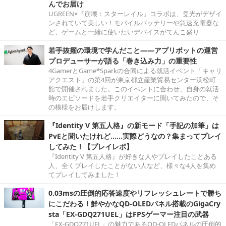
んでお届け
UGREEN×『崩壊：スターレイル』コラボは、爻光がデザイ
ンされていて美しい！モバイルバッテリーや急速充電器な
ど、ゲームと一緒に使いたいデバイスがてんこ盛り
若手抜擢の環境で学んだこと――アプリボットの運営
プロデューサーが語る「巻き込み力」の重要性
4GamerとGame*Sparkの合同による就活イベント「キャリ
アクエスト」の第4回が東京都立産業貿易センター浜松町
館で開催されました。このイベントに合わせ、自身の就活
時のエピソードを若手クリエイターに聞いてみたので、そ
の模様をお届けします。
『Identity V 第五人格』の新モード「手記の加筆」は
PvEと聞いたけれど……実際どうなの？集まってプレイ
してみた！【プレイレポ】
『Identity V 第五人格』が好きな人やプレイしたことある
人、全くプレイしたことがない人など、様々な4人を集め
てプレイしてみました！
0.03msの圧倒的応答速度やリフレッシュレートで勝ち
にこだわる！鮮やかなQD-OLEDパネル搭載のGigaCry
sta「EX-GDQ271UEL」はFPSゲーマー注目の武器
「EX-GDQ271UEL」の魅力であるQD-OLEDパネルの圧倒的