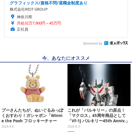
グラフィックス/資格不問/退職金制度あり
株式会社RIOT GROUP
神奈川県
月給32万7,900円～45万円
正社員
Sponsored by
今、あなたにオススメ
プーさんたちが、ぬいぐるみっぽ
これが「バルキリー」の原点！
くおすわり！ガシャポン「Winni
「マクロス」45周年商品として
e the Pooh フロッキーチャー
「VF-1J バルキリー45th Anniv.」
ム」ふわふわでどれも可愛い全4
が予約開始
2026.8.6
2026.8.3
種