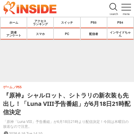
search
menu
アクセス
ホーム
スイッチ
PS5
PS4
ランキング
読者
インサイドちゃ
スマホ
PC
配信者
アンケート
ん
ゲーム
PS5
『原神』シャルロット、シトラリの新衣装も先
出し！「Luna VIII予告番組」が6月18日21時配
信決定
「原神「Luna VIII」予告番組」が6月18日21時より配信決定！今回は木曜日の
放送なので注意。
2026.6.16 Tue 14:10