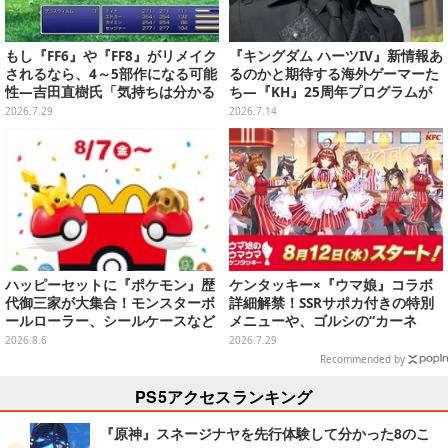
もし『FF6』や『FF8』がリメイク
『キングダム ハーツIV』新情報あ
されるなら、4～5部作になる可能
るのかと期待する海外ゲーマーた
性―吉田直樹氏「気持ちは分かる
ち―『KH』25周年プログラムが
けど、規模がハンパじゃないんで
ディズニー公式ファンイベントに
2026.7.29
2026.7.14
すよ」
て実施へ
ハッピーセットに『ポケモン』歴
ケンタッキー×『ウマ娘』コラボ
代御三家が大集合！モンスターボ
詳細解禁！SSRサポカ付きの特別
ールローラー、シールケースなど
メニューや、ゴルシの“カーネ
全12種
ル・サンダース衣装”がゲーム内
2026.8.6
2026.7.29
に実装
Recommended by
PS5アクセスランキング
『原神』スネージナヤを先行体験して分かった8のこ