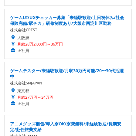
ゲームUI/UXチェッカー募集「未経験歓迎/土日祝休み/社会
保険完備/駅チカ」研修制度あり/大阪市西淀川区勤務
株式会社CREST
大阪府
月給28万2,000円～36万円
正社員
ゲームテスター/未経験歓迎/月収30万円可能/20〜30代活躍
中
株式会社SNJAPAN
東京都
月給27万円～34万円
正社員
アニメグッズ梱包/即入寮OK/寮費無料/未経験歓迎/長期安
定/赴任旅費支給
株式会社Tetote