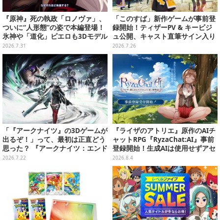
『原神』死の執政「ロノヴァ」、
「このすば」新作ゲームが事前登
ついに“人形態”の姿で本編登場！
録開始！ティザーPV & キービジ
氷神や「道化」ピエロも3Dモデル
ュ公開、キャスト直筆サイン入り
お披露目
キャンバスアートが当たるXキャ
2026.7.31
2026.7.26
ンペーンも
「『アークナイツ』の3Dゲームが
『ライザのアトリエ』原作のAIチ
出るぞ！」って、最初は正直どう
ャットRPG『RyzaChat:AI』事前
思った？ 『アークナイツ：エンド
登録開始！生成AIは使用せずアセ
フィールド』リリース半年を機
ットはトリダモノ氏監修で人力作
2026.7.22
2026.8.4
に、4人のインフルエンサーに聞
成、音声もアプリ専用収録素材を
いてみたーシリーズを“奥深く”ま
活用
で追ってきたからこその視点【座
談会】