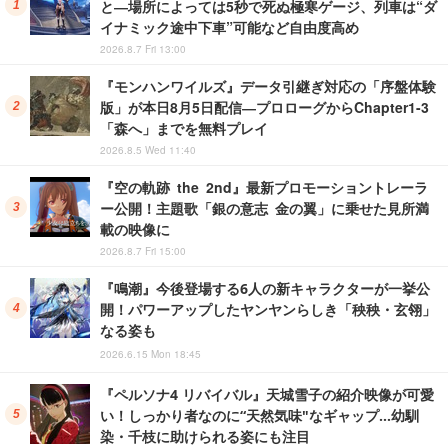
と―場所によっては5秒で死ぬ極寒ゲージ、列車は“ダ
イナミック途中下車”可能など自由度高め
2026.8.7 Fri 13:00
『モンハンワイルズ』データ引継ぎ対応の「序盤体験
版」が本日8月5日配信―プロローグからChapter1-3
「森へ」までを無料プレイ
2026.8.5 Wed 11:40
『空の軌跡 the 2nd』最新プロモーショントレーラ
ー公開！主題歌「銀の意志 金の翼」に乗せた見所満
載の映像に
2026.8.7 Fri 15:00
『鳴潮』今後登場する6人の新キャラクターが一挙公
開！パワーアップしたヤンヤンらしき「秧秧・玄翎」
なる姿も
2026.6.15 Mon 18:45
『ペルソナ4 リバイバル』天城雪子の紹介映像が可愛
い！しっかり者なのに“天然気味"なギャップ…幼馴
染・千枝に助けられる姿にも注目