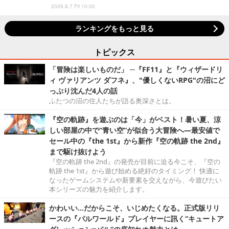
2026.8.7 Fri 10:00
ランキングをもっと見る
トピックス
「冒険は楽しいものだ」 ─『FF11』と『ウィザードリ
ィ ヴァリアンツ ダフネ』、"優しくないRPG"の沼にど
っぷり沈んだ4人の話
ふたつの沼の住人たちが語る奥深さとは。
『空の軌跡』を遊ぶのは「今」がベスト！暑い夏、涼
しい部屋の中で“青い空”が似合う大冒険へ―最安値で
セール中の『the 1st』から新作『空の軌跡 the 2nd』
まで駆け抜けよう
『空の軌跡 the 2nd』の発売が目前に迫る今こそ、『空の
軌跡 the 1st』から遊び始める絶好のタイミング！ 快適に
なったゲームシステムや新要素を交えながら、今遊びたい
本シリーズの魅力を紹介します。
かわいい…だからこそ、いじめたくなる。正式版リリ
ースの『パルワールド』プレイヤーに訊く“キュートア