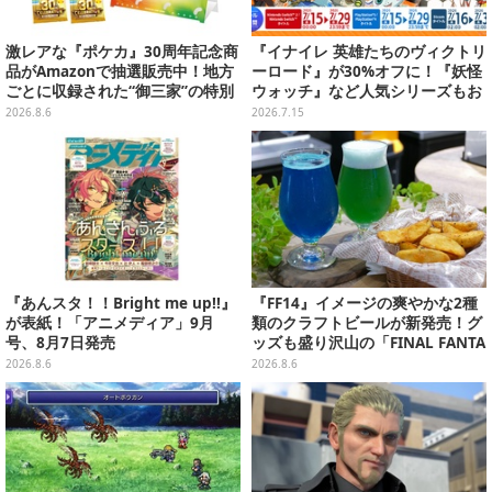
激レアな『ポケカ』30周年記念商
『イナイレ 英雄たちのヴィクトリ
品がAmazonで抽選販売中！地方
ーロード』が30%オフに！『妖怪
ごとに収録された“御三家”の特別
ウォッチ』など人気シリーズもお
カード
安い「レベルファイブ サマーセー
2026.8.6
2026.7.15
ル」開催
『あんスタ！！Bright me up!!』
『FF14』イメージの爽やかな2種
が表紙！「アニメディア」9月
類のクラフトビールが新発売！グ
号、8月7日発売
ッズも盛り沢山の「FINAL FANTA
SY XIV GOODS SHOP」では巨大
2026.8.6
2026.8.6
なエーテライトもお出迎え