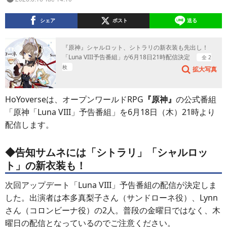
シェア
ポスト
送る
『原神』シャルロット、シトラリの新衣装も先出し！
「Luna VIII予告番組」が6月18日21時配信決定
全 2
枚
拡大写真
HoYoverseは、オープンワールドRPG
『原神』
の公式番組
「原神「Luna VIII」予告番組」を6月18日（木）21時より
配信します。
◆告知サムネには「シトラリ」「シャルロッ
ト」の新衣装も！
次回アップデート「Luna VIII」予告番組の配信が決定しま
した。出演者は本多真梨子さん（サンドローネ役）、Lynn
さん（コロンビーナ役）の2人。普段の金曜日ではなく、木
曜日の配信となっているのでご注意ください。