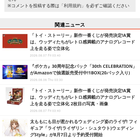
※コメントを投稿する際は
「利用規約」
を必ずご確認ください
関連ニュース
「トイ・ストーリー」新作一番くじが発売決定!A賞
は、ウッディたちがレトロ感満載のアナログレコード
上を走る姿で立体化
2026.08.07 Fri 03:40
『ポケカ』30周年記念パック「30th CELEBRATION」
がAmazonで抽選販売受付中!1BOX(20パック入り)
2026.08.06 Thu 03:30
「トイ・ストーリー」新作一番くじが発売決定!A賞
は、ウッディたちがレトロ感満載のアナログレコード
上を走る姿で立体化 2枚目の写真・画像
2026.08.07 Fri 03:40
太ももにも目が惹かれるウェディング姿のライザ! フィ
ギュア「ライザ(ライザリン・シュタウト)ウェディン
グStyle」が8月7日より予約受付開始