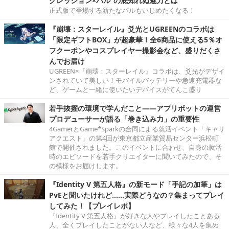
グレッション×パル”の底知れぬ魅力とは
正式版で登場する新たなパルもいじめたくなる！
『崩壊：スターレイル』爻光とUGREENのコラボは
「限定ギフトBOX」が超豪華！全6商品に使える5％オ
フクーポンやコスプレイヤー撮影会など、盛りだくさ
んでお届け
UGREEN×『崩壊：スターレイル』コラボは、爻光がデザイ
ンされていて美しい！モバイルバッテリーや急速充電器な
ど、ゲームと一緒に使いたいデバイスがてんこ盛り
若手抜擢の環境で学んだこと――アプリボットの運営
プロデューサーが語る「巻き込み力」の重要性
4GamerとGame*Sparkの合同による就活イベント「キャリ
アクエスト」の第4回が東京都立産業貿易センター浜松町
館で開催されました。このイベントに合わせ、自身の就活
時のエピソードを若手クリエイターに聞いてみたので、そ
の模様をお届けします。
『Identity V 第五人格』の新モード「手記の加筆」は
PvEと聞いたけれど……実際どうなの？集まってプレイ
してみた！【プレイレポ】
『Identity V 第五人格』が好きな人やプレイしたことある
人、全くプレイしたことがない人など、様々な4人を集め