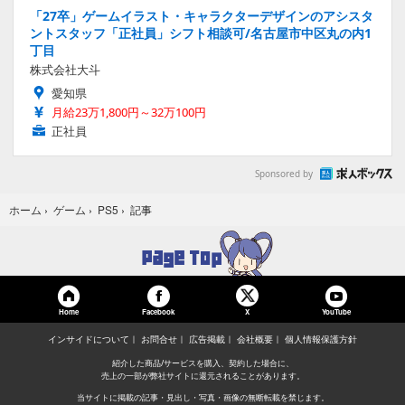
「27卒」ゲームイラスト・キャラクターデザインのアシスタ
ントスタッフ「正社員」シフト相談可/名古屋市中区丸の内1
丁目
株式会社大斗
愛知県
月給23万1,800円～32万100円
正社員
Sponsored by
記事
ホーム
›
ゲーム
›
PS5
›
Home
Facebook
YouTube
X
インサイドについて
お問合せ
広告掲載
会社概要
個人情報保護方針
紹介した商品/サービスを購入、契約した場合に、
売上の一部が弊社サイトに還元されることがあります。
当サイトに掲載の記事・見出し・写真・画像の無断転載を禁じます。