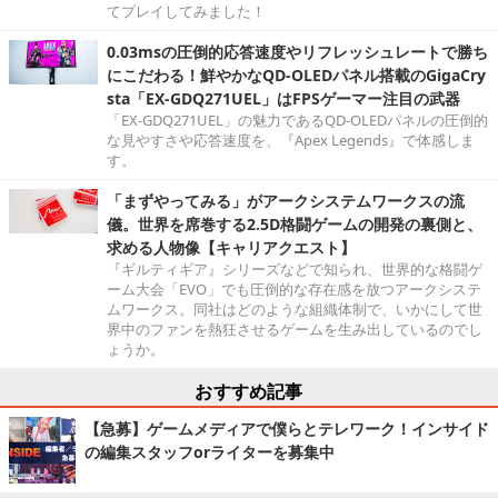
てプレイしてみました！
0.03msの圧倒的応答速度やリフレッシュレートで勝ち
にこだわる！鮮やかなQD-OLEDパネル搭載のGigaCry
sta「EX-GDQ271UEL」はFPSゲーマー注目の武器
「EX-GDQ271UEL」の魅力であるQD-OLEDパネルの圧倒的
な見やすさや応答速度を、『Apex Legends』で体感しま
す。
「まずやってみる」がアークシステムワークスの流
儀。世界を席巻する2.5D格闘ゲームの開発の裏側と、
求める人物像【キャリアクエスト】
『ギルティギア』シリーズなどで知られ、世界的な格闘ゲ
ーム大会「EVO」でも圧倒的な存在感を放つアークシステ
ムワークス。同社はどのような組織体制で、いかにして世
界中のファンを熱狂させるゲームを生み出しているのでし
ょうか。
おすすめ記事
【急募】ゲームメディアで僕らとテレワーク！インサイド
の編集スタッフorライターを募集中