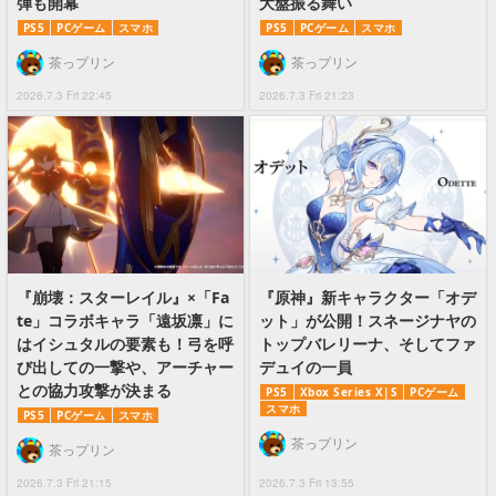
弾も開幕
大盤振る舞い
PS5
PCゲーム
スマホ
PS5
PCゲーム
スマホ
茶っプリン
茶っプリン
2026.7.3 Fri 22:45
2026.7.3 Fri 21:23
『崩壊：スターレイル』×「Fa
『原神』新キャラクター「オデ
te」コラボキャラ「遠坂凛」に
ット」が公開！スネージナヤの
はイシュタルの要素も！弓を呼
トップバレリーナ、そしてファ
び出しての一撃や、アーチャー
デュイの一員
との協力攻撃が決まる
PS5
Xbox Series X|S
PCゲーム
スマホ
PS5
PCゲーム
スマホ
茶っプリン
茶っプリン
2026.7.3 Fri 21:15
2026.7.3 Fri 13:55