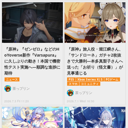
『原神』『ゼンゼロ』などのH
『原神』旅人役・堀江瞬さん、
oYoverse新作『Varsapura』
「サンドローネ」ガチャ2枚抜
に久しぶりの動き！本国で機密
きで大勝利―本多真梨子さんへ
性テスト実施へ―順調な進捗に
送った「お祈り（怪文書）」が
期待
見事通じる
ニュース
PS5
Xbox Series X|S
PCゲーム
スマホ
コミュニティ
茶っプリン
茶っプリン
2026.7.3 Fri 11:20
2026.7.1 Wed 16:30