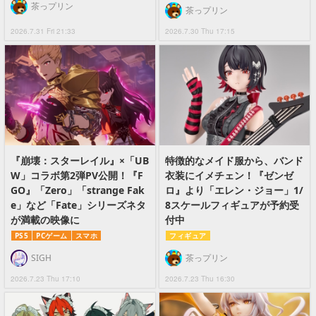
茶っプリン
茶っプリン
2026.7.31 Fri 21:33
2026.7.30 Thu 17:15
『崩壊：スターレイル』×「UB
特徴的なメイド服から、バンド
W」コラボ第2弾PV公開！『F
衣装にイメチェン！『ゼンゼ
GO』「Zero」「strange Fak
ロ』より「エレン・ジョー」1/
e」など「Fate」シリーズネタ
8スケールフィギュアが予約受
が満載の映像に
付中
PS5
PCゲーム
スマホ
フィギュア
SIGH
茶っプリン
2026.7.23 Thu 17:10
2026.7.23 Thu 16:30