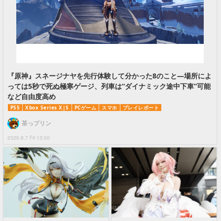
『原神』スネージナヤを先行体験して分かった8のこと―場所によ
っては5秒で死ぬ極寒ゲージ、列車は“ダイナミック途中下車”可能
など自由度高め
PS5
Xbox Series X|S
PCゲーム
スマホ
プレイレポート
茶っプリン
2026.8.7 Fri 13:00