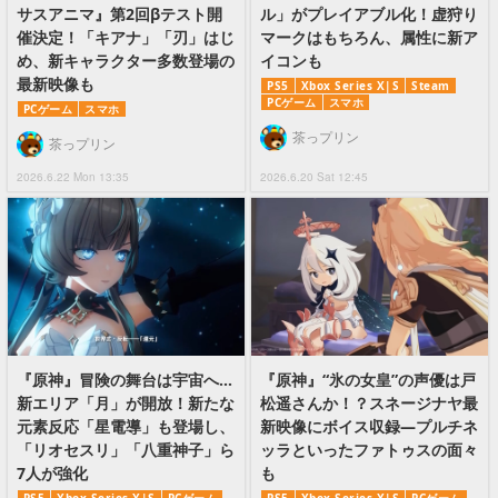
サスアニマ』第2回βテスト開
ル」がプレイアブル化！虚狩り
催決定！「キアナ」「刃」はじ
マークはもちろん、属性に新ア
め、新キャラクター多数登場の
イコンも
最新映像も
PS5
Xbox Series X|S
Steam
PCゲーム
スマホ
PCゲーム
スマホ
茶っプリン
茶っプリン
2026.6.22 Mon 13:35
2026.6.20 Sat 12:45
『原神』冒険の舞台は宇宙へ…
『原神』“氷の女皇”の声優は戸
新エリア「月」が開放！新たな
松遥さんか！？スネージナヤ最
元素反応「星電導」も登場し、
新映像にボイス収録―プルチネ
「リオセスリ」「八重神子」ら
ッラといったファトゥスの面々
7人が強化
も