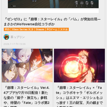
『ゼンゼロ』に『崩壊：スターレイル』の「パム」が突如出現―
まさかのHoYoverse自社コラボか
PS5
Xbox Series X|S
Steam
PCゲーム
スマホ
茶っプリン
2026.7.17 Fri 15:05
『崩壊：スターレイル』Ver.4.
『崩壊：スターレイル』×「Fa
4アプデが7月15日配信！新た
te」コラボキャラ「ギルガメッ
な姿の「姫子・旅立ち」参戦
シュ」はエヌマ・エリシュをぶ
や、待望の「Fate」コラボ第2
っ放す！王の財宝、天の鎖まで