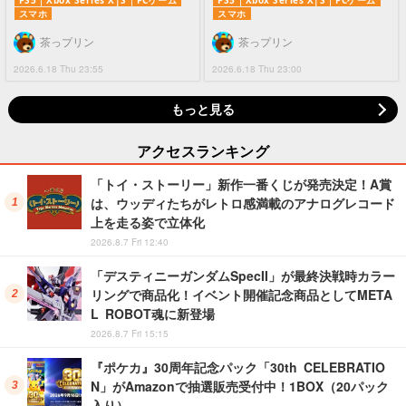
PS5
Xbox Series X|S
PCゲーム
PS5
Xbox Series X|S
PCゲーム
スマホ
スマホ
茶っプリン
茶っプリン
2026.6.18 Thu 23:55
2026.6.18 Thu 23:00
もっと見る
アクセスランキング
「トイ・ストーリー」新作一番くじが発売決定！A賞
は、ウッディたちがレトロ感満載のアナログレコード
上を走る姿で立体化
2026.8.7 Fri 12:40
「デスティニーガンダムSpecII」が最終決戦時カラー
リングで商品化！イベント開催記念商品としてMETA
L ROBOT魂に新登場
2026.8.7 Fri 15:15
『ポケカ』30周年記念パック「30th CELEBRATIO
N」がAmazonで抽選販売受付中！1BOX（20パック
入り）