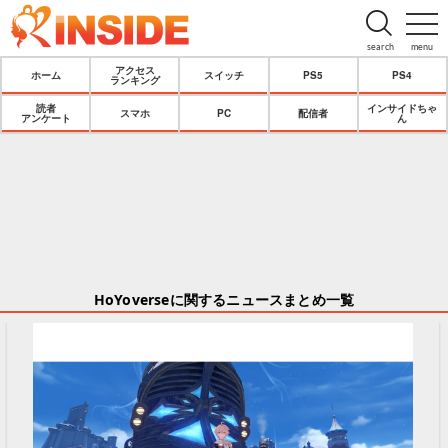
search
menu
アクセス
ホーム
スイッチ
PS5
PS4
ランキング
読者
インサイドちゃ
スマホ
PC
配信者
アンケート
ん
HoYoverseに関するニュースまとめ一覧