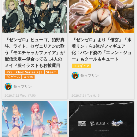
『ゼンゼロ』ヒューゴ、狛野真
『ゼンゼロ』より「儀玄」「水
斗、ライト、セヴェリアンの歌
着リン」ら3体がフィギュア
う「モエチャッカファイア」が
化！バンド姿の「エレン・ジョ
配信決定―似合ってる…4人の
ー」もクール＆キュート
メイド服イラストもお披露目
フィギュア
PS5
Xbox Series X|S
Steam
茶っプリン
PCゲーム
スマホ
茶っプリン
2026.7.22 Wed 17:50
2026.7.21 Tue 9:15