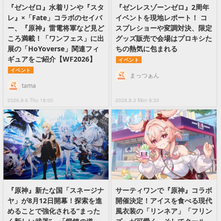
『ゼンゼロ』水着リンや『スタ
『ゼンレスゾーンゼロ』2周年
レ』×「Fate」コラボのセイバ
イベントを現地レポート！ コ
ー、『原神』雷電将軍など見ど
スプレショーや変調対決、限定
ころ満載！「ワンフェス」に出
グッズ販売で会場はプロキシた
展の「HoYoverse」関連フィ
ちの熱気に包まれる
ギュアをご紹介【WF2026】
イベント
イベント
まっつぁん
tama
2026.8.6 Thu 18:00
2026.8.3 Mon 8:30
『原神』新たな国「スネージナ
サーティワンで『原神』コラボ
ヤ」が8月12日開幕！探索を進
開催決定！アイスを食べる現代
めることで強化される“まった
風衣装の「リンネア」「フリン