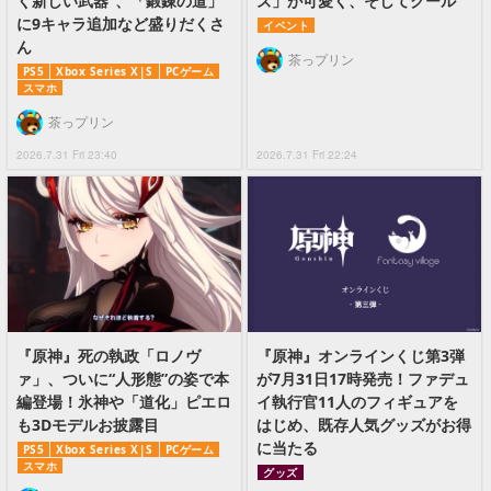
く新しい武器”、「鍛錬の道」
ズ」が可愛く、そしてクール
に9キャラ追加など盛りだくさ
イベント
ん
茶っプリン
PS5
Xbox Series X|S
PCゲーム
スマホ
茶っプリン
2026.7.31 Fri 23:40
2026.7.31 Fri 22:24
『原神』死の執政「ロノヴ
『原神』オンラインくじ第3弾
ァ」、ついに“人形態”の姿で本
が7月31日17時発売！ファデュ
編登場！氷神や「道化」ピエロ
イ執行官11人のフィギュアを
も3Dモデルお披露目
はじめ、既存人気グッズがお得
に当たる
PS5
Xbox Series X|S
PCゲーム
スマホ
グッズ