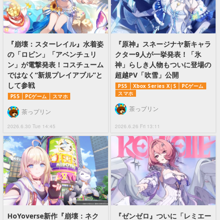
『崩壊：スターレイル』水着姿
『原神』スネージナヤ新キャラ
の「ロビン」「アベンチュリ
クター9人が一挙発表！「氷
ン」が電撃発表！コスチューム
神」らしき人物もついに登場の
ではなく“新規プレイアブル”と
超越PV「吹雪」公開
して参戦
PS5
Xbox Series X|S
PCゲーム
スマホ
PS5
PCゲーム
スマホ
茶っプリン
茶っプリン
2026.6.30 Tue 14:45
2026.6.26 Fri 13:11
HoYoverse新作『崩壊：ネク
『ゼンゼロ』ついに「レミエー