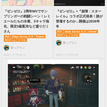
『ゼンゼロ』2周年MVでサン
『ゼンゼロ』×『崩壊：スター
ブリンガーの戦闘シーン！レミ
レイル』コラボ正式発表！誰が
エールたちの水着、3キャラ強
登場するのか…開催は2026年
化、限定S級配布など盛りだく
冬
さん
PS5
Xbox Series X|S
Steam
PCゲーム
スマホ
PS5
Xbox Series X|S
Steam
PCゲーム
スマホ
茶っプリン
茶っプリン
2026.7.17 Fri 23:10
2026.7.17 Fri 21:39