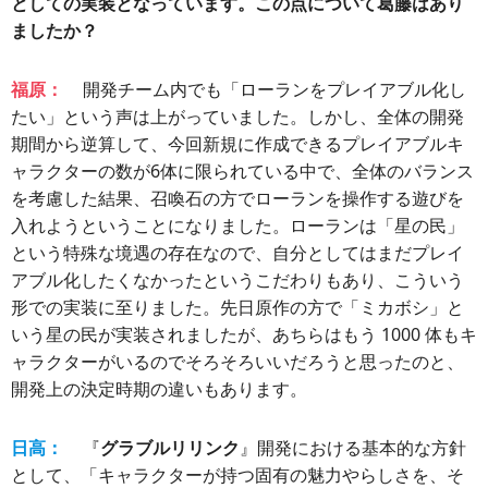
としての実装となっています。この点について葛藤はあり
ましたか？
福原：
開発チーム内でも「ローランをプレイアブル化し
たい」という声は上がっていました。しかし、全体の開発
期間から逆算して、今回新規に作成できるプレイアブルキ
ャラクターの数が6体に限られている中で、全体のバランス
を考慮した結果、召喚石の方でローランを操作する遊びを
入れようということになりました。ローランは「星の民」
という特殊な境遇の存在なので、自分としてはまだプレイ
アブル化したくなかったというこだわりもあり、こういう
形での実装に至りました。先日原作の方で「ミカボシ」と
いう星の民が実装されましたが、あちらはもう 1000 体もキ
ャラクターがいるのでそろそろいいだろうと思ったのと、
開発上の決定時期の違いもあります。
日高：
『
グラブルリリンク
』開発における基本的な方針
として、「キャラクターが持つ固有の魅力やらしさを、そ