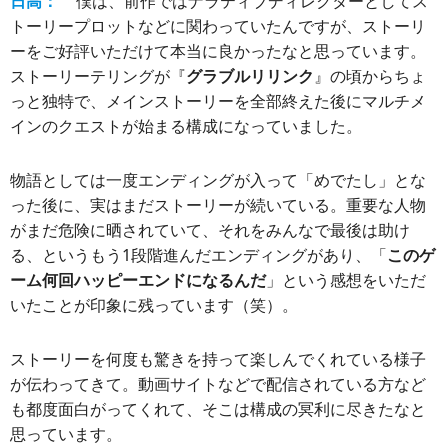
日高：
僕は、前作ではナラティブディレクターとしてス
トーリープロットなどに関わっていたんですが、ストーリ
ーをご好評いただけて本当に良かったなと思っています。
ストーリーテリングが『
グラブルリリンク
』の頃からちょ
っと独特で、メインストーリーを全部終えた後にマルチメ
インのクエストが始まる構成になっていました。
物語としては一度エンディングが入って「めでたし」とな
った後に、実はまだストーリーが続いている。重要な人物
がまだ危険に晒されていて、それをみんなで最後は助け
る、というもう1段階進んだエンディングがあり、「
このゲ
ーム何回ハッピーエンドになるんだ
」という感想をいただ
いたことが印象に残っています（笑）。
ストーリーを何度も驚きを持って楽しんでくれている様子
が伝わってきて。動画サイトなどで配信されている方など
も都度面白がってくれて、そこは構成の冥利に尽きたなと
思っています。