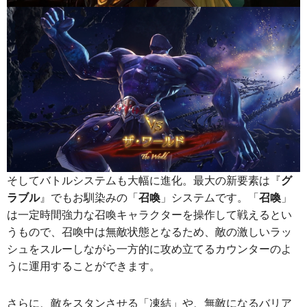
そしてバトルシステムも大幅に進化。最大の新要素は『
グ
ラブル
』でもお馴染みの「
召喚
」システムです。「
召喚
」
は一定時間強力な召喚キャラクターを操作して戦えるとい
うもので、召喚中は無敵状態となるため、敵の激しいラッ
シュをスルーしながら一方的に攻め立てるカウンターのよ
うに運用することができます。
さらに、敵をスタンさせる「凍結」や、無敵になるバリア