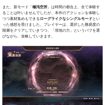
また、新モード「
極沌空所
」は時間の都合上、全て体験す
ることは叶いませんでしたが、本作のアクションを体験し
つつ素材集めもできる
ローグライクなシングルモード
とい
った感想を受けました。プレイヤーは、選択した難易度の
階層をクリアしていきつつ、「境地の力」というバフを選
びながら、攻略していきます。