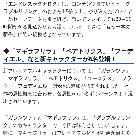
『
エンドレスラグナロク
』は、コンテンツ量でいうと『
グ
ラブルリリンク
』のおよそ1.5倍以上。やり込んだプレイヤ
ーがセーブデータを引き継ぎ、急いでプレイしても20～30
時間かかる見込みだとも語りました。まさに「
もう一本の
新作
」に近い規模感となっています。
◆「マギラフリラ」 「ベアトリクス」「フェデ
ィエル」など新キャラクターが6名登場！
新プレイアブルキャラクターについては、「
ガランツァ
」
「
マギラフリラ
」 「
ベアトリクス
」「
ユーステス
」「
フラ
ウ
」「
フェディエル
」 計6体の追加が発表されました。本
作の属性概念に合わせ、各属性から1名ずつバランスよく選
出されています。
「
ガランツァ
」と「
マギラフリラ
」は、『
グラブルリリン
ク
』の敵キャラクターで、今回は味方として加入します。
特に「マギラフリラ」はプレイアブル化を望む声が最も多