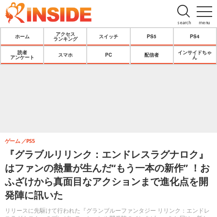
search
menu
アクセス
ホーム
スイッチ
PS5
PS4
ランキング
読者
インサイドちゃ
スマホ
PC
配信者
アンケート
ん
ゲーム
PS5
『グラブルリリンク：エンドレスラグナロク』
はファンの熱量が生んだ“もう一本の新作” ！お
ふざけから真面目なアクションまで進化点を開
発陣に訊いた
リリースに先駆けて行われた『グランブルーファンタジー リリンク：エンドレ