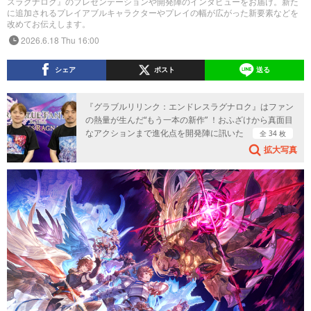
スラグナロク』のプレゼンテーションや開発陣のインタビューをお届け。新た
に追加されるプレイアブルキャラクターやプレイの幅が広がった新要素などを
改めてお伝えします。
2026.6.18 Thu 16:00
シェア
ポスト
送る
『グラブルリリンク：エンドレスラグナロク』はファン
の熱量が生んだ“もう一本の新作” ！おふざけから真面目
なアクションまで進化点を開発陣に訊いた
全 34 枚
拡大写真