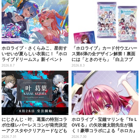
ホロライブ・さくらみこ、星街す
「ホロライブ」カード付ウエハー
いせいが夏らしい衣装に！『ホロ
ス第6弾の全デザイン解禁！裏面
ライブドリームス』新イベント
には「ときのそら」「白上フブ
「シンクロする夏のスパークル」
キ」ら30名の手書きメッセージ入
2026.8.7
2026.8.3
開幕
り
にじさんじ・叶、葛葉の特別コラ
ホロライブ・宝鐘マリンを「To L
ボ仕様レバーレスコンが発売決定
OVEる」の矢吹健太朗先生が描
ーアクスタやクリアカードなども
く！豪華コラボによる『ホロカ』
限定カードがお披露目
2026.7.31
2026.7.30