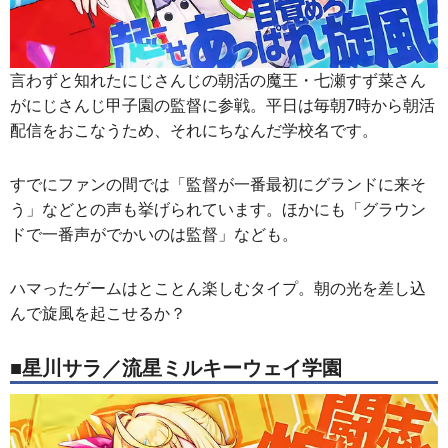
言わずと知れたにじさんじの朝活の魔王・七瀬すず菜さん
がにじさんじ甲子園の監督に参戦。平日は毎朝7時から朝活
配信をおこなうため、それにちなんだ学校名です。
すでにファンの間では「監督が一番最初にグランドに来そ
う」などとの声も挙げられています。ほかにも「グラウン
ドで一番声がでかいのは監督」なども。
ハマったゲームはとことん楽しむタイプ。朝の光を差し込
んで旋風を起こせるか？
■星川サラ／流星ミルキーウェイ学園