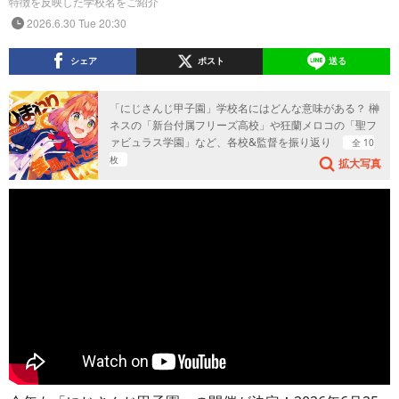
特徴を反映した学校名をご紹介
2026.6.30 Tue 20:30
シェア
ポスト
送る
「にじさんじ甲子園」学校名にはどんな意味がある？ 榊
ネスの「新台付属フリーズ高校」や狂蘭メロコの「聖フ
ァビュラス学園」など、各校&監督を振り返り
全 10
枚
拡大写真