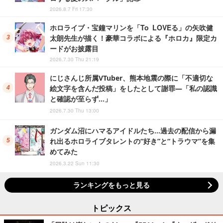
2026.8.7 Fri 17:30
ホロライブ・宝鐘マリンを「To LOVEる」の矢吹健
太朗先生が描く！豪華コラボによる『ホロカ』限定カ
ードがお披露目
2026.7.30 Thu 21:19
にじさんじ所属VTuber、熊本地震の際に「不適切な
絵文字を含んだ投稿」をしたとして謝罪―「私の認識
と確認が至らず…」
2026.7.30 Thu 13:00
ガンダム沼にハマるアイドルたち…過去の配信から漏
れ出るホロライブタレントの“好き”と“トラウマ”を集
めてみた
2026.3.22 Sun 11:30
ランキングをもっと見る
トピックス