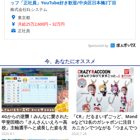
ッフ「正社員」YouTube好き歓迎/中央区日本橋2丁目
株式会社ELシステム
東京都
月給25万2,600円～32万円
正社員
Sponsored by
今、あなたにオススメ
4Gからの逆襲！みんなに愛された
「CR」だるまいずごっど、Mond
甲斐田晴の「さんさんいえろー高
oなど12名のガシャポンに注目！
校」主軸選手へと成長した姿を見
カニカンでつながる「つまんでつ
よ【特集】
なげてますこっと」が8月第5週よ
2026.8.1
2026.7.28
り発売