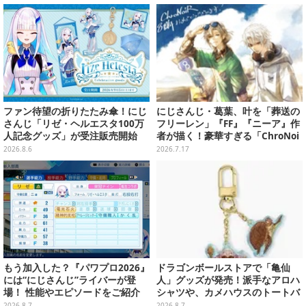
ファン待望の折りたたみ傘！にじ
にじさんじ・葛葉、叶を「葬送の
さんじ「リゼ・ヘルエスタ100万
フリーレン」『FF』『ニーア』作
人記念グッズ」が受注販売開始
者が描く！豪華すぎる「ChroNoi
R」8周年イラストが公開
2026.8.6
2026.7.17
もう加入した？『パワプロ2026』
ドラゴンボールストアで「亀仙
には“にじさんじ”ライバーが登
人」グッズが発売！派手なアロハ
場！ 性能やエピソードをご紹介
シャツや、カメハウスのトートバ
ッグなど夏らしいアイテムがズラ
2026.8.7
2026.8.7