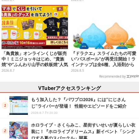
リ
「鳥貴族」オンラインくじが販売
『ドラクエ』スライムたちの可愛
中！ミニジョッキはじめ、“貴族
い“バスボール”が再受注開始！ラ
焼”や”ふんわり山芋の鉄板焼”人気
インナップは全6種、入浴剤から
メニューTシャツなどラインナッ
モンスターのフィギュアが出てく
2026.8.7
2026.8.5
プ
る
Recommended by
VTuberアクセスランキング
もう加入した？『パワプロ2026』には“にじさん
じ”ライバーが登場！ 性能やエピソードをご紹介
2026.8.7 Fri 20:30
ホロライブ・さくらみこ、星街すいせいが夏らしい衣
装に！『ホロライブドリームス』新イベント「シンク
ロする夏のスパークル」開幕