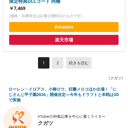
限定特典DLCコード 同梱
￥7,469
(価格・在庫状況は記事公開時点のものです)
Amazon
楽天市場
1
2
続きを読む
《クガツ》
ローレン・イロアス、小柳ロウ、狂蘭メロコほか出場！「に
じさんじ甲子園2026」開催決定―今年もドラフトと本戦は3D
で実施
VTuberの特集記事を中心に書くライター
クガツ