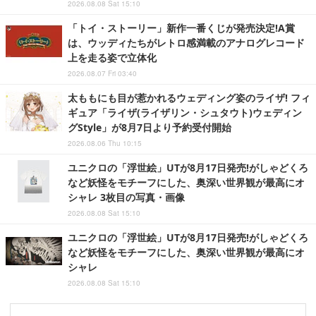
2026.08.08 Sat 15:10
「トイ・ストーリー」新作一番くじが発売決定!A賞
は、ウッディたちがレトロ感満載のアナログレコード
上を走る姿で立体化
2026.08.07 Fri 03:40
太ももにも目が惹かれるウェディング姿のライザ! フィ
ギュア「ライザ(ライザリン・シュタウト)ウェディン
グStyle」が8月7日より予約受付開始
2026.08.06 Thu 10:15
ユニクロの「浮世絵」UTが8月17日発売!がしゃどくろ
など妖怪をモチーフにした、奥深い世界観が最高にオ
シャレ 3枚目の写真・画像
2026.08.08 Sat 15:10
ユニクロの「浮世絵」UTが8月17日発売!がしゃどくろ
など妖怪をモチーフにした、奥深い世界観が最高にオ
シャレ
2026.08.08 Sat 15:10