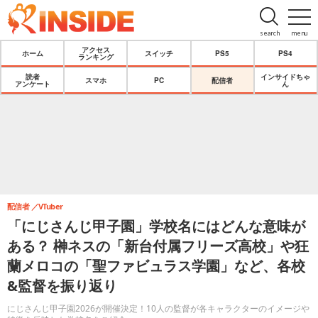
search
menu
アクセス
ホーム
スイッチ
PS5
PS4
ランキング
読者
インサイドちゃ
スマホ
PC
配信者
アンケート
ん
配信者
VTuber
「にじさんじ甲子園」学校名にはどんな意味が
ある？ 榊ネスの「新台付属フリーズ高校」や狂
蘭メロコの「聖ファビュラス学園」など、各校
&監督を振り返り
にじさんじ甲子園2026が開催決定！10人の監督が各キャラクターのイメージや