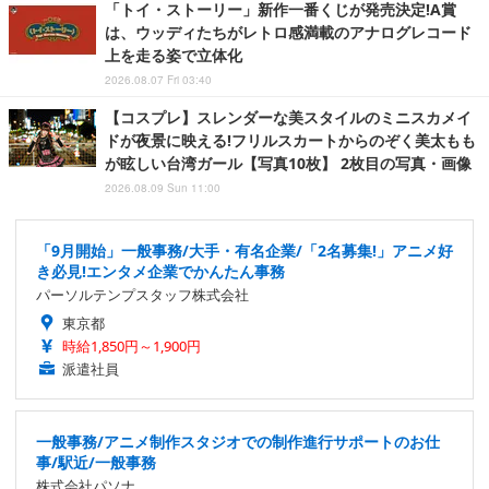
「トイ・ストーリー」新作一番くじが発売決定!A賞
は、ウッディたちがレトロ感満載のアナログレコード
上を走る姿で立体化
2026.08.07 Fri 03:40
【コスプレ】スレンダーな美スタイルのミニスカメイ
ドが夜景に映える!フリルスカートからのぞく美太もも
が眩しい台湾ガール【写真10枚】 2枚目の写真・画像
2026.08.09 Sun 11:00
「9月開始」一般事務/大手・有名企業/「2名募集!」アニメ好
き必見!エンタメ企業でかんたん事務
パーソルテンプスタッフ株式会社
東京都
時給1,850円～1,900円
派遣社員
一般事務/アニメ制作スタジオでの制作進行サポートのお仕
事/駅近/一般事務
株式会社パソナ