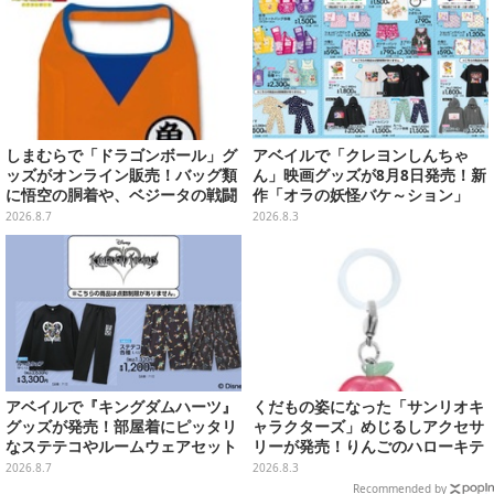
しまむらで「ドラゴンボール」グ
アベイルで「クレヨンしんちゃ
ッズがオンライン販売！バッグ類
ん」映画グッズが8月8日発売！新
に悟空の胴着や、ベジータの戦闘
作「オラの妖怪バケ～ション」
服を大胆デザイン
や、「ヘンダーランド」「暗黒タ
2026.8.7
2026.8.3
マタマ」などをフィーチャー
アベイルで『キングダムハーツ』
くだもの姿になった「サンリオキ
グッズが発売！部屋着にピッタリ
ャラクターズ」めじるしアクセサ
なステテコやルームウェアセット
リーが発売！りんごのハローキテ
ィや、パイナップルのポムポムプ
2026.8.7
2026.8.3
リンなど全5種
Recommended by