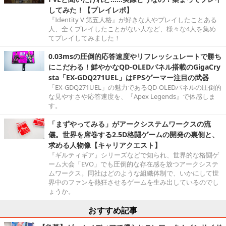
してみた！【プレイレポ】
『Identity V 第五人格』が好きな人やプレイしたことある
人、全くプレイしたことがない人など、様々な4人を集め
てプレイしてみました！
0.03msの圧倒的応答速度やリフレッシュレートで勝ち
にこだわる！鮮やかなQD-OLEDパネル搭載のGigaCry
sta「EX-GDQ271UEL」はFPSゲーマー注目の武器
「EX-GDQ271UEL」の魅力であるQD-OLEDパネルの圧倒的
な見やすさや応答速度を、『Apex Legends』で体感しま
す。
「まずやってみる」がアークシステムワークスの流
儀。世界を席巻する2.5D格闘ゲームの開発の裏側と、
求める人物像【キャリアクエスト】
『ギルティギア』シリーズなどで知られ、世界的な格闘ゲ
ーム大会「EVO」でも圧倒的な存在感を放つアークシステ
ムワークス。同社はどのような組織体制で、いかにして世
界中のファンを熱狂させるゲームを生み出しているのでし
ょうか。
おすすめ記事