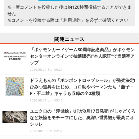
※一度コメントを投稿した後は約120秒間投稿することができま
せん
※コメントを投稿する際は
「利用規約」
を必ずご確認ください
関連ニュース
「ポケモンカードゲーム30周年記念商品」がポケモン
センターオンラインで抽選販売!“本人認証”で当選率ア
ップ
2026.08.09 Sun 09:30
ドラえもんの「ボンボンドロップシール」が発売決定!
ひみつ道具をはじめ、コロ助やパーマンたち「藤子・
F・不二雄」キャラも収録の全2種類
2026.08.09 Sun 05:15
ユニクロの「浮世絵」UTが8月17日発売!がしゃどくろ
など妖怪をモチーフにした、奥深い世界観が最高にオ
シャレ
2026.08.08 Sat 15:10