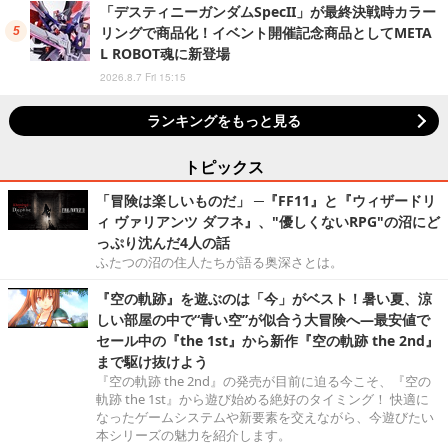
「デスティニーガンダムSpecII」が最終決戦時カラー
リングで商品化！イベント開催記念商品としてMETA
L ROBOT魂に新登場
2026.8.7 Fri 15:15
ランキングをもっと見る
トピックス
「冒険は楽しいものだ」 ─『FF11』と『ウィザードリ
ィ ヴァリアンツ ダフネ』、"優しくないRPG"の沼にど
っぷり沈んだ4人の話
ふたつの沼の住人たちが語る奥深さとは。
『空の軌跡』を遊ぶのは「今」がベスト！暑い夏、涼
しい部屋の中で“青い空”が似合う大冒険へ―最安値で
セール中の『the 1st』から新作『空の軌跡 the 2nd』
まで駆け抜けよう
『空の軌跡 the 2nd』の発売が目前に迫る今こそ、『空の
軌跡 the 1st』から遊び始める絶好のタイミング！ 快適に
なったゲームシステムや新要素を交えながら、今遊びたい
本シリーズの魅力を紹介します。