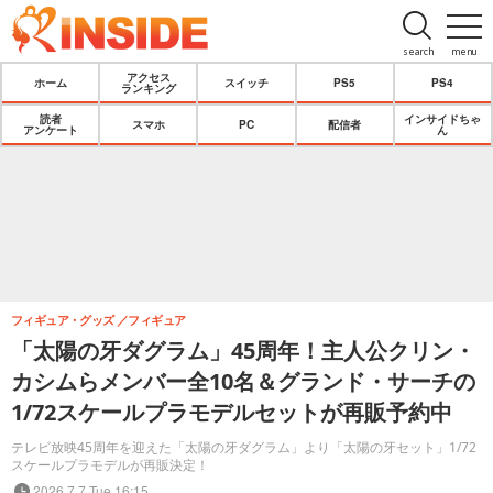
search
menu
アクセス
ホーム
スイッチ
PS5
PS4
ランキング
読者
インサイドちゃ
スマホ
PC
配信者
アンケート
ん
フィギュア・グッズ
フィギュア
「太陽の牙ダグラム」45周年！主人公クリン・
カシムらメンバー全10名＆グランド・サーチの
1/72スケールプラモデルセットが再販予約中
テレビ放映45周年を迎えた「太陽の牙ダグラム」より「太陽の牙セット」1/72
スケールプラモデルが再販決定！
2026.7.7 Tue 16:15