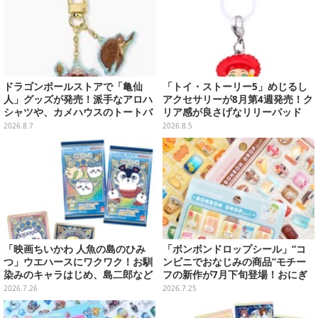
ドラゴンボールストアで「亀仙
「トイ・ストーリー5」めじるし
人」グッズが発売！派手なアロハ
アクセサリーが8月第4週発売！ク
シャツや、カメハウスのトートバ
リア感が良さげなリリーパッド
ッグなど夏らしいアイテムがズラ
や、ジェシーなど全5種ラインナ
2026.8.7
2026.8.5
リ
ップ
「映画ちいかわ 人魚の島のひみ
「ボンボンドロップシール」“コ
つ」ウエハースにワクワク！お馴
ンビニでおなじみの商品”モチー
染みのキャラはじめ、島二郎など
フの新作が7月下旬登場！おにぎ
セイレーン編カード全22種
り＆お弁当、ホットスナックなど
2026.7.26
2026.7.25
全4柄