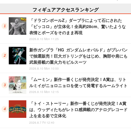
フィギュアアクセスランキング
「ドラゴンボールZ」ダーブラによって石にされた
「ピッコロ」が立体化！全高約28cm、驚いたような
表情とポーズをそのまま再現
2026.8.10 Mon 11:25
新作ガンプラ「HG ガンダムレオパルド」がプレバン
で抽選販売！巨大ガトリングをはじめ、胸部や肩にも
武装搭載の重火力モビルスーツ
2026.8.10 Mon 10:00
「ムーミン」新作一番くじが発売決定！A賞は、リト
ルミイがニョロニョロを使って発電するルームライト
2026.8.10 Mon 12:15
「トイ・ストーリー」新作一番くじが発売決定！A賞
は、ウッディたちがレトロ感満載のアナログレコード
上を走る姿で立体化
2026.8.7 Fri 12:40