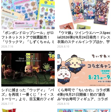
「ボンボンドロップシール」がロ
『ウマ娘』ツインウエハースSpec
フトネットストアで抽選販売！
ial2026弾が8月24日発売！ドレス
「リラックマ」「しずくちゃん ミ
衣装のスティルインラブほか、宇
ニ」など全12種をラインナップ
宙走娘<コスモピュエラ>など全30
2026.7.16
2026.8.10
種
シドに捕まった「ウッディ」「バ
くら寿司で「ちいかわ」コラボ第
ズ」を再現！一番くじ「トイ・ス
4弾が8月21日開催！初の“湯呑
トーリー」より、目玉賞のフィギ
み”やお寿司フィギュア、コラボ
ュアが先行公開
メニューも
2026.7.17
2026.8.10