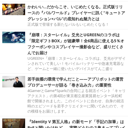
かわいい…だからこそ、いじめたくなる。正式版リリ
ースの『パルワールド』プレイヤーに訊く“キュートア
グレッション×パル”の底知れぬ魅力とは
正式版で登場する新たなパルもいじめたくなる！
『崩壊：スターレイル』爻光とUGREENのコラボは
「限定ギフトBOX」が超豪華！全6商品に使える5％オ
フクーポンやコスプレイヤー撮影会など、盛りだくさ
んでお届け
UGREEN×『崩壊：スターレイル』コラボは、爻光がデザイ
ンされていて美しい！モバイルバッテリーや急速充電器な
ど、ゲームと一緒に使いたいデバイスがてんこ盛り
若手抜擢の環境で学んだこと――アプリボットの運営
プロデューサーが語る「巻き込み力」の重要性
4GamerとGame*Sparkの合同による就活イベント「キャリ
アクエスト」の第4回が東京都立産業貿易センター浜松町
館で開催されました。このイベントに合わせ、自身の就活
時のエピソードを若手クリエイターに聞いてみたので、そ
の模様をお届けします。
『Identity V 第五人格』の新モード「手記の加筆」は
PvEと聞いたけれど……実際どうなの？集まってプレイ