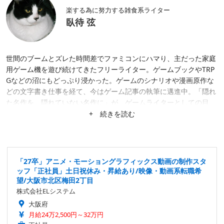
楽する為に努力する雑食系ライター
臥待 弦
世間のブームとズレた時間差でファミコンにハマり、主だった家庭
用ゲーム機を遊び続けてきたフリーライター。ゲームブックやTRP
Gなどの沼にもどっぷり浸かった。ゲームのシナリオや漫画原作な
どの文字書き仕事を経て、今はゲーム記事の執筆に邁進中。「隠れ
た名作を、隠れていない名作に」が、ゲームライターとしての目
標。隙あらば、あまり知られていない作品にスポットを当てたが
+ 続きを読む
る。仕事は幅広く募集中。
「27卒」アニメ・モーショングラフィックス動画の制作スタ
ッフ「正社員」土日祝休み・昇給あり/映像・動画系転職希
望/大阪市北区梅田2丁目
株式会社ELシステム
大阪府
月給24万2,500円～32万円