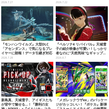
リエ」シリーズ、『真・三國無双
第3弾や大会など新情報も続々お
2026.7.27
2026.7.22
ORIGNS』などのグッズが販売
披露目
『モンハンワイルズ』大型DLC
『ペルソナ4 リバイバル』天城雪
「アセンダンス」で気になるプレ
子の紹介映像が可愛い！しっかり
イヤーに朗報！データ引継ぎ対応
者なのに“天然気味"なギャップ…
の「序盤体験版」が配信決定
幼馴染・千枝に助けられる姿にも
2026.7.28
2026.8.7
注目
新島真、天城雪子、アイギスたち
「メガレックウザex」のパッケー
が背中で魅せる…！『勝利の女
ジがカッコいい！『ポケカ』新弾
神：NIKKE』×『ペルソナ』コラ
「ストームエメラルダ」の抽選販