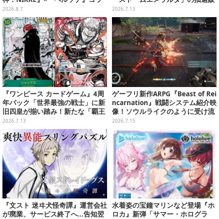
ボキャラ＆KV解禁
売がヨドバシで実施
2026.8.7
2026.7.13
『ワンピース カードゲーム』4周
ゲーフリ新作ARPG『Beast of Rei
年パック「世界最強の戦士」に新
ncarnation』戦闘システム紹介映
旧四皇が揃い踏み！新たな「覇王
像！ソウルライクのように受け流
色SP」のゾロ、ヤマトなど28枚も
しつつ、相棒犬クゥのスキルをコ
2026.7.13
2026.7.15
の新カード一挙公開
マンド式に選択
『文スト 迷ヰ犬怪奇譚』運営会社
水着姿の宝鐘マリンなど登場『ホ
が廃業、サービス終了へ…告知翌
ロカ』新弾「サマー・ホログラ