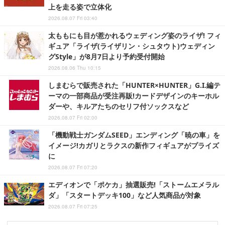
上を走る姿で立体化
2026.08.07 Fri 03:40
太ももにも目が惹かれるウェディング姿のライザ! フィ
ギュア「ライザ(ライザリン・シュタウト)ウェディン
グStyle」が8月7日より予約受付開始
2026.08.06 Thu 10:15
しまむらで販売された「HUNTER×HUNTER」G.I.編テ
ーマの一部商品が受注再販!カードデザインのキーホル
ダーや、キルアたちのセリフ付ソックスなど
2026.08.07 Fri 02:00
「機動戦士ガンダムSEED」エンディング「暁の車」を
イメージ!カガリとラクスの新作フィギュアがプライズ
に
2026.08.07 Fri 07:20
エディオンで「ポケカ」抽選販売!「ストームエメラル
ダ」「スタートデッキ100」など人気商品が対象
2026.08.07 Fri 07:25