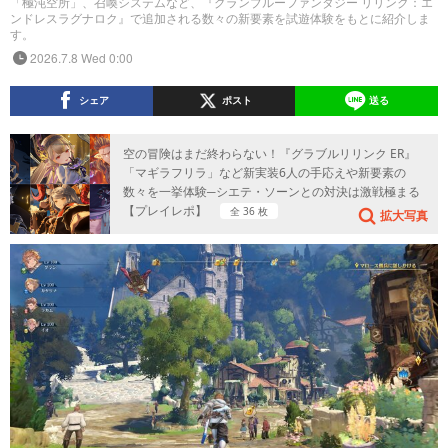
「極沌空所」、召喚システムなど、『グランブルーファンタジー リリンク：エ
ンドレスラグナロク』で追加される数々の新要素を試遊体験をもとに紹介しま
す。
2026.7.8 Wed 0:00
シェア
ポスト
送る
空の冒険はまだ終わらない！『グラブルリリンク ER』
「マギラフリラ」など新実装6人の手応えや新要素の
数々を一挙体験─シエテ・ソーンとの対決は激戦極まる
【プレイレポ】
全 36 枚
拡大写真