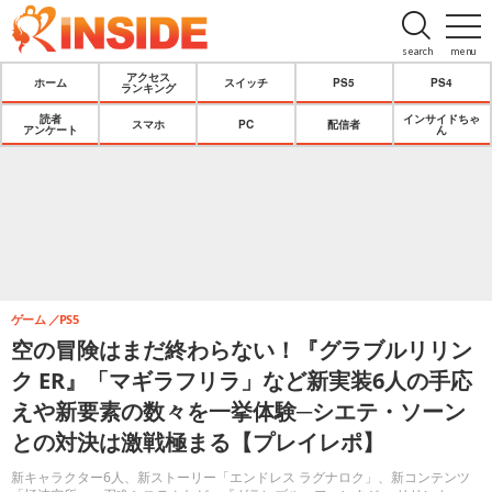
search
menu
アクセス
ホーム
スイッチ
PS5
PS4
ランキング
読者
インサイドちゃ
スマホ
PC
配信者
アンケート
ん
ゲーム
PS5
空の冒険はまだ終わらない！『グラブルリリン
ク ER』「マギラフリラ」など新実装6人の手応
えや新要素の数々を一挙体験─シエテ・ソーン
との対決は激戦極まる【プレイレポ】
新キャラクター6人、新ストーリー「エンドレス ラグナロク」、新コンテンツ