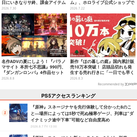
日にいきなりサ終、課金アイテム
ム」、ホロライブ公式ショップで
の払い戻しも不可
7月22日19時より予約受付！カー
2026.7.30
2026.7.22
ドスリーブ、ケースも販売
名作ADVの夏にしよう！『パラノ
新作『ほの暮しの庭』国内累計販
マサイト 本所七不思議』990円、
売10万本突破！ 店頭品切れも発
『ダンガンロンパ』4作品セット
生する売れ行きに「一日でも早く
で3,060円、“お紳士”な恋愛ADV
お届けできるよう準備」
2026.8.8
2026.8.3
は1,192円！【eショップのお薦め
Recommended by
セール】
PS5アクセスランキング
『原神』スネージナヤを先行体験して分かった8のこ
と―場所によっては5秒で死ぬ極寒ゲージ、列車は“ダ
イナミック途中下車”可能など自由度高め
2026.8.7 Fri 13:00